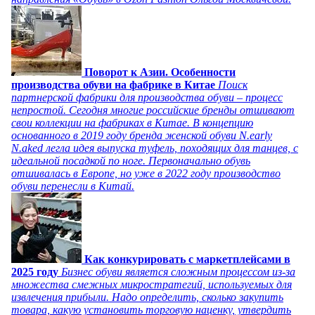
Поворот к Азии. Особенности
производства обуви на фабрике в Китае
Поиск
партнерской фабрики для производства обуви – процесс
непростой. Сегодня многие российские бренды отшивают
свои коллекции на фабриках в Китае. В концепцию
основанного в 2019 году бренда женской обуви N.early
N.aked легла идея выпуска туфель, походящих для танцев, с
идеальной посадкой по ноге. Первоначально обувь
отшивалась в Европе, но уже в 2022 году производство
обуви перенесли в Китай.
Как конкурировать с маркетплейсами в
2025 году
Бизнес обуви является сложным процессом из-за
множества смежных микростратегий, используемых для
извлечения прибыли. Надо определить, сколько закупить
товара, какую установить торговую наценку, утвердить