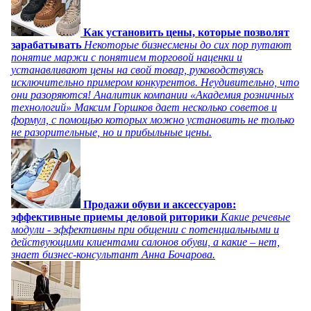
Как установить цены, которые позволят
зарабатывать
Некоторые бизнесмены до сих пор путают
понятие маржи с понятием торговой наценки и
устанавливают цены на свой товар, руководствуясь
исключительно примером конкурентов. Неудивительно, что
они разоряются! Аналитик компании «Академия розничных
технологий» Максим Горшков дает несколько советов и
формул, с помощью которых можно установить не только
не разорительные, но и прибыльные цены.
Продажи обуви и аксессуаров:
эффективные приемы деловой риторики
Какие речевые
модули - эффективны при общении с потенциальными и
действующими клиентами салонов обуви, а какие – нет,
знает бизнес-консультант Анна Бочарова.