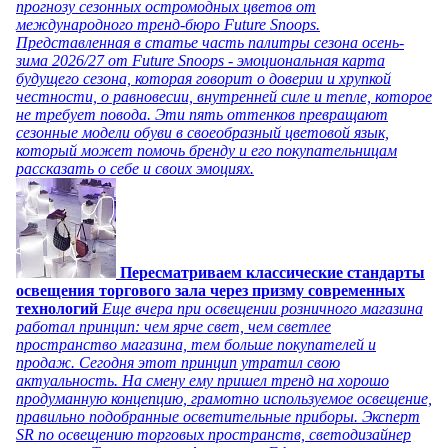
прогнозу сезонных остромодных цветов от
международного тренд-бюро Future Snoops.
Представленная в статье часть палитры сезона осень-
зима 2026/27 от Future Snoops - эмоциональная карта
будущего сезона, которая говорит о доверии и хрупкой
честности, о равновесии, внутренней силе и тепле, которое
не требует повода. Эти пять оттенков превращают
сезонные модели обуви в своеобразный цветовой язык,
который может помочь бренду и его покупательницам
рассказать о себе и своих эмоциях.
Пересматриваем классические стандарты
освещения торгового зала через призму современных
технологий
Еще вчера при освещении розничного магазина
работал принцип: чем ярче свет, чем светлее
пространство магазина, тем больше покупателей и
продаж. Сегодня этот принцип утратил свою
актуальность. На смену ему пришел тренд на хорошо
продуманную концепцию, грамотно используемое освещение,
правильно подобранные осветительные приборы. Эксперт
SR по освещению торговых пространств, светодизайнер