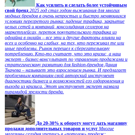
Как усилить и сделать более устойчивым
свой бренд
2025 год стал годом выживания для многих
модных брендов в очень непростых и быстро меняющихся
условиях перегретого рынка: падение трафика, закрытие
целых сетей и компаний, консолидация селлеров на
маркетплейсах, переток покупательского трафика из
офлайна в онлайн – все эти и другие факторы влияли на
всех и особенно на слабых, на тех, кто переживал те или
иные проблемы. Рынок перешел к сберегательному
потреблению. Кто-то считает, что это кризис, а наш
эксперт - бизнес-консультант по управлению продажами и
стратегическому развитию для fashion-брендов Дания
Ткачева – называет это взрослением рынка. И предлагает
проблемным компаниям свой авторский инструмент
диагностики бизнеса и возможностей его оздоровления и
выхода из кризиса. Этот инструмент эксперт назвала
пирамидой зрелости бренда.
До 20-30% к обороту могут дать магазину
продажи дополнительных товаров и услуг
Многие
магазины сегодня уперлись в «потолок» продаж: