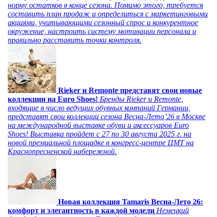
норму остатков в конце сезона. Помимо этого, требуется
составить план продаж и определиться с маркетинговыми
акциями, учитывающими сезонный спрос и конкурентное
окружение, настроить систему мотивации персонала и
правильно расставить точки контроля.
Rieker и Remonte представят свои новые
коллекции на Euro Shoes!
Бренды Rieker и Remonte,
входящие в число ведущих обувных компаний Германии,
представят свои коллекции сезона Весна-Лето’26 в Москве
на международной выставке обуви и аксессуаров Euro
Shoes! Выставка пройдет c 27 по 30 августа 2025 г. на
новой премиальной площадке в конгресс-центре ЦМТ на
Краснопресненской набережной.
Новая коллекция Tamaris Весна-Лето 26:
комфорт и элегантность в каждой модели
Немецкий