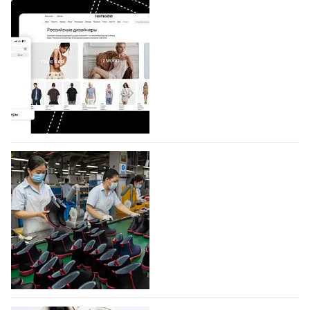
BALLINA представит свои новинки на Euro
Shoes
Компания BALLINA Guangzhou Lihuang Footwear
Co., Ltd., основанная в 2011 году и расположенная в
Гуанчжоу, столице моды Китая, является
профессиональной обувной компанией,
объединяющей разработку, производство и…
07.08.2026
316
На платформе Lamoda - новый раздел и
условия продвижения локальных
дизайнерских марок
Российский маркетплейс Lamoda решил обновить
раздел для продажи продукции локальных
дизайнерских марок одежды, обуви и аксессуаров.
Бренды также получат маркетинговую…
06.08.2026
487