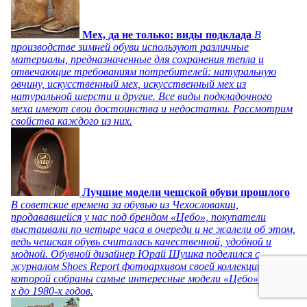
Мех, да не только: виды подклада
В
производстве зимней обуви используют различные
материалы, предназначенные для сохранения тепла и
отвечающие требованиям потребителей: натуральную
овчину, искусственный мех, искусственный мех из
натуральной шерсти и другие. Все виды подкладочного
меха имеют свои достоинства и недостатки. Рассмотрим
свойства каждого из них.
Лучшие модели чешской обуви прошлого
В советские времена за обувью из Чехословакии,
продававшейся у нас под брендом «Цебо», покупатели
выстаивали по четыре часа в очереди и не жалели об этом,
ведь чешская обувь считалась качественной, удобной и
модной. Обувной дизайнер Юрай Шушка поделился с
журналом Shoes Report фотоархивом своей коллекции, в
которой собраны самые интересные модели «Цебо» с 1940-
х до 1980-х годов.