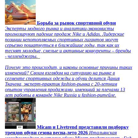
Борьба за рынок спортивной обуви
Эксперты модного рынка и аналитики-экономисты
прогнозируют падение продаж Nike и Adidas. Лидерские
позиции непотопляемых спортивных гигантов могут
серьезно пошатнуться в ближайшие годы, так как их
теснят молодые, смелые и активные конкуренты – бренды
- челленджеры.
Почему это происходит, и каковы основные причины таких
изменений? Своим взглядом на ситуацию на рынке в
сегменте спортивных одежды и обуви делится Дания
Ткачева, эксперт-практик fashion-рынка с 20-летним
опытом управления продажами, имеющий за плечами 13
лет работы в команде Nike Russia и fashion-ритейле.
Micam и Livetrend представили подборку
трендов обуви сезона весна-лето 2026
Итальянская