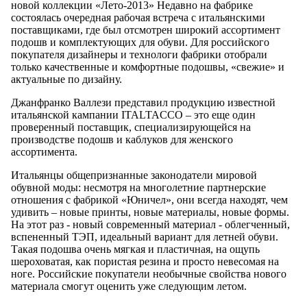
новой коллекции «Лето-2013» Недавно на фабрике
состоялась очередная рабочая встреча с итальянскими
поставщиками, где был отсмотрен широкий ассортимент
подошв и комплектующих для обуви. Для российского
покупателя дизайнеры и технологи фабрики отобрали
только качественные и комфортные подошвы, «свежие» и
актуальные по дизайну.
Джанфранко Валлези представил продукцию известной
итальянской кампании ITALTACCO – это еще один
проверенный поставщик, специализирующейся на
производстве подошв и каблуков для женского
ассортимента.
Итальянцы общепризнанные законодатели мировой
обувной моды: несмотря на многолетние партнерские
отношения с фабрикой «Юничел», они всегда находят, чем
удивить – новые принты, новые материалы, новые формы.
На этот раз - новый современный материал - облегченный,
вспененный ТЭП, идеальный вариант для летней обуви.
Такая подошва очень мягкая и пластичная, на ощупь
шероховатая, как пористая резина и просто невесомая на
ноге. Российские покупатели необычные свойства нового
материала смогут оценить уже следующим летом.