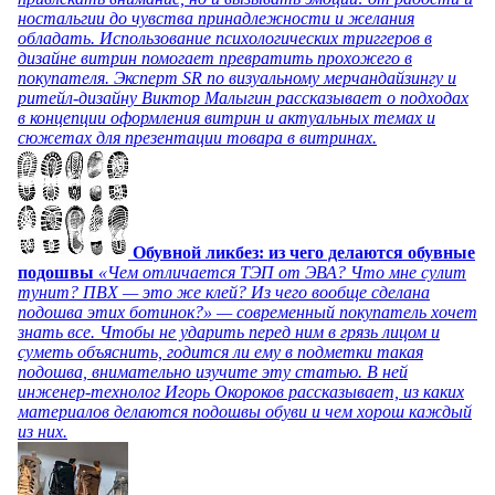
ностальгии до чувства принадлежности и желания
обладать. Использование психологических триггеров в
дизайне витрин помогает превратить прохожего в
покупателя. Эксперт SR по визуальному мерчандайзингу и
ритейл-дизайну Виктор Малыгин рассказывает о подходах
в концепции оформления витрин и актуальных темах и
сюжетах для презентации товара в витринах.
Обувной ликбез: из чего делаются обувные
подошвы
«Чем отличается ТЭП от ЭВА? Что мне сулит
тунит? ПВХ — это же клей? Из чего вообще сделана
подошва этих ботинок?» — современный покупатель хочет
знать все. Чтобы не ударить перед ним в грязь лицом и
суметь объяснить, годится ли ему в подметки такая
подошва, внимательно изучите эту статью. В ней
инженер-технолог Игорь Окороков рассказывает, из каких
материалов делаются подошвы обуви и чем хорош каждый
из них.