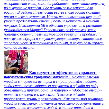
ассортимент есть, команда работает, маркетинг запущен,
но выручка не растет. Где искать возможности для
роста? В действительности ресурсы для роста скрыты
прямо в чеке покупателя. И речь не о повышении цен, а об
умение предложить клиенту больше ценности в момент
покупки. С экспертом SR в области управления и развития
fashion-бизнеса Марией Герасименко разбираемся, как с
помощью дополнительных товаров увеличить продажи, и
почему аксессуары и сопутствующие товары становятся
стратегическим источником прибыли, и какую роль играет
команда магазина.
Как научиться эффективно управлять
покупательским трафиком магазина?
Покупательский
трафик в торговых центрах и стрит-ритейле падает,
люди стали реже ходить за покупками в офлайн по ряду
объективных причин, одна из которых – удобство онлайн-
шопинга со всеми его плюсами. И все же офлайн
продолжает жить и развиваться. Как взять под контроль
трафик в магазинах, научиться правильно рассчитывать и
влиять на то количество людей, которое приходит в