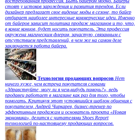
востребованная профессия. Быть байером модно. Байеры
стоят у истоков зарождения и развития трендов. Если
дизайнер предлагает свое видение моды в сезоне, то байер
отбирает наиболее интересные коммерческие идеи. Именно
от байеров зависит политика продаж магазинов и то, что,
в конце концов, будет носить покупатель. Эта профессия
окружена магическим флером, зачастую, связанным с
отсутствием представлений, в чем же на самом деле
заключается работа байера.
Технология продающих вопросов
Нет
ничего хуже, чем встреча покупателя словами
«Здравствуйте, могу ли я чем-нибудь помочь?», ведь
продавец работает в магазине как раз для того, чтобы
помогать. Критикуя этот устоявшийся шаблон общения с
покупателем, Андрей Чиркарев, бизнес-тренер по
эффективным продажам и основатель проекта «Новая
экономика», делится с читателями Shoes Report
технологией по-настоящему продающих вопросов.