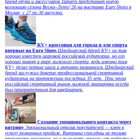
бренд обуви и аксессуаров Tamaris представит новую
коллекцию сезона Весна–Лето’ 26 на выставке Euro Shoes в
Москве, с 27 по 30 августа.
KV+ кроссовки для города и для спорта
впервые на Euro Shoes
Швейцарский бренд KV+ не так
хорошо известен широкой российской аудитории, но его
хорошо знают в мире лыжного спорта, ведь именно там
KV+ делал первые шаги и активно развивался. Швейцарский
бренд заслужил доверие профессиональной спортивной
аудитории на протяжении последних 35 лет. При этом
российский спортивный рынок лыжной экипировки всегда
был приоритетным для швейцарцев.
Создание эмоционального контакта через
витрину
Эмоциональный отклик покупателей — ключ к
успеху розничных продаж. Витрины способны не только
привлекать внимание, но и вызывать эмоции: от радости и