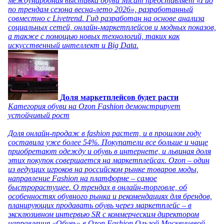
международная выставка обуви Micam представляет «Гид
по трендам сезона весна-лето 2026», разработанный
совместно с Livetrend. Гид разработан на основе анализа
социальных сетей, онлайн-маркетплейсов и модных показов,
а также с помощью новых технологий, таких как
искусственный интеллект и Big Data.
Доля маркетплейсов будет расти
Категория обуви на Ozon Fashion демонстрирует
устойчивый рост
Доля онлайн-продаж в fashion растет, и в прошлом году
составила уже более 54%. Покупатели все больше и чаще
приобретают одежду и обувь в интернете, и львиная доля
этих покупок совершается на маркетплейсах. Ozon – один
из ведущих игроков на российском рынке товаров моды,
направление Fashion на платформе – самое
быстрорастущее. О трендах в онлайн-торговле, об
особенностях обувного рынка и рекомендациях для брендов,
планирующих продавать обувь через маркетплейс – в
эксклюзивном интервью SR с коммерческим директором
направления «Обувь» в Ozon Fashion Ольгой Москвичевой.