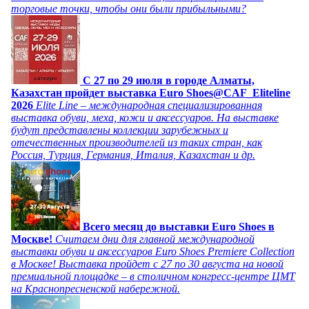
торговые точки, чтобы они были прибыльными?
C 27 по 29 июля в городе Алматы,
Казахстан пройдет выставка Euro Shoes@CAF_Eliteline
2026
Elite Line – международная специализированная
выставка обуви, меха, кожи и аксессуаров. На выставке
будут представлены коллекции зарубежных и
отечественных производителей из таких стран, как
Россия, Турция, Германия, Италия, Казахстан и др.
Всего месяц до выставки Euro Shoes в
Москве!
Считаем дни для главной международной
выставки обуви и аксессуаров Euro Shoes Premiere Collection
в Москве! Выставка пройдет с 27 по 30 августа на новой
премиальной площадке – в столичном конгресс-центре ЦМТ
на Краснопресненской набережной.