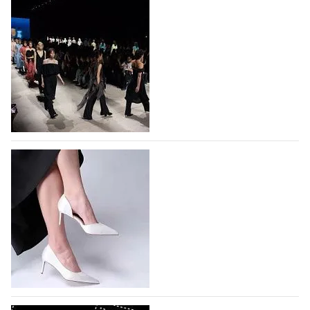
На участие в Московской неделе моды
подано 1047 заявок
На участие в седьмой Московской неделе моды,
которая пройдет в российской столице с 26 сентября
по 1 октября, уже подано 1047 заявок. Примерно
половину из них (494) прислали дизайнеры,
коллекции которых не были представлены в…
07.08.2026
451