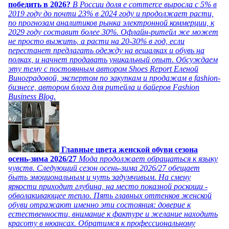
победить в 2026?
В России доля e commerce выросла с 5% в
2019 году до почти 23% в 2024 году и продолжает расти,
по прогнозам аналитиков рынка электронной коммерции, к
2029 году составит более 30%. Офлайн-ритейл же может
не просто выжить, а расти на 20-30% в год, если
перестанет предлагать одежду на вешалках и обувь на
полках, и начнет продавать уникальный опыт. Обсуждаем
эту тему с постоянным автором Shoes Report Еленой
Виноградовой, экспертом по закупкам и продажам в fashion-
бизнесе, автором блога для ритейла и байеров Fashion
Business Blog.
Главные цвета женской обуви сезона
осень-зима 2026/27
Мода продолжает обращаться к языку
чувств. Следующий сезон осень-зима 2026/27 обещает
быть эмоциональным и чуть задумчивым. На смену
яркости приходит глубина, на место показной роскоши -
обволакивающее тепло. Пять главных оттенков женской
обуви отражают именно эти состояния: доверие к
естественности, внимание к фактуре и желание находить
красоту в нюансах. Обратимся к профессиональному