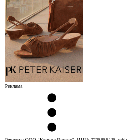
странах СНГ. Широкий модельный ряд женских,
мужских, детских и пляжных зонтов в необычном
дизайнерском исполнении, отличается надёжностью
и высоким качеством…
05.08.2026
502
Реклама
Реклама: ООО "Каприс Восток", ИНН: 7705856435, erid: