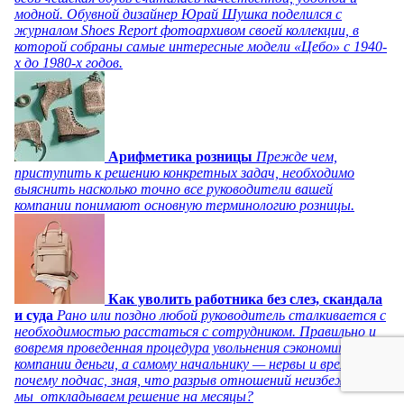
модной. Обувной дизайнер Юрай Шушка поделился с
журналом Shoes Report фотоархивом своей коллекции, в
которой собраны самые интересные модели «Цебо» с 1940-
х до 1980-х годов.
Арифметика розницы
Прежде чем,
приступить к решению конкретных задач, необходимо
выяснить насколько точно все руководители вашей
компании понимают основную терминологию розницы.
Как уволить работника без слез, скандала
и суда
Рано или поздно любой руководитель сталкивается с
необходимостью расстаться с сотрудником. Правильно и
вовремя проведенная процедура увольнения сэкономит
компании деньги, а самому начальнику — нервы и время. Но
почему подчас, зная, что разрыв отношений неизбежен,
мы откладываем решение на месяцы?