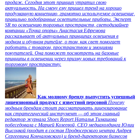
продаж. Сегодня этот принцип утратил свою
актуальность. На смену ему пришел тренд на хорошо
продуманную концепцию, грамотно используемое освещение,
правильно подобранные осветительные приборы. Эксперт
SR по освещению торговых пространств, светодизайнер
компании «Точка опоры» Анастасия Ефремова
рассказывает об актуальных принципах освещения в
модном и обувном ритейле, о том, как свет помогает
работать с товаром, пространством и эмоциями
покупателей. Она поможет посмотреть на базовые
принципы в освещении через призму новых требований к
торговому пространству.
Как модному бренду выпустить успешный
лицензионный продукт с известной персоной
Почему
модным брендам стоит рассматривать лицензирование
как стратегический инструмент — об этом главный
редактор журнала Shoes Report Наталья Тимашова
побеседовала с Марией Козеевой, СЕО медиахолдинга Юлии
Высоцкой (входит в состав Продюсерского центра Андрея
Сергеевича Кончаловского) и бренд-директором бизнесов