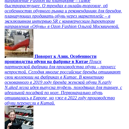
направление Fashion на платформе – самое
быстрорастущее. О трендах в онлайн-торговле, об
особенностях обувного рынка и рекомендациях для брендов,
планирующих продавать обувь через маркетплейс – в
эксклюзивном интервью SR с коммерческим директором
направления «Обувь» в Ozon Fashion Ольгой Москвичевой.
Поворот к Азии. Особенности
производства обуви на фабрике в Китае
Поиск
партнерской фабрики для производства обуви – процесс
непростой. Сегодня многие российские бренды отшивают
свои коллекции на фабриках в Китае. В концепцию
основанного в 2019 году бренда женской обуви N.early
N.aked легла идея выпуска туфель, походящих для танцев, с
идеальной посадкой по ноге. Первоначально обувь
отшивалась в Европе, но уже в 2022 году производство
обуви перенесли в Китай.