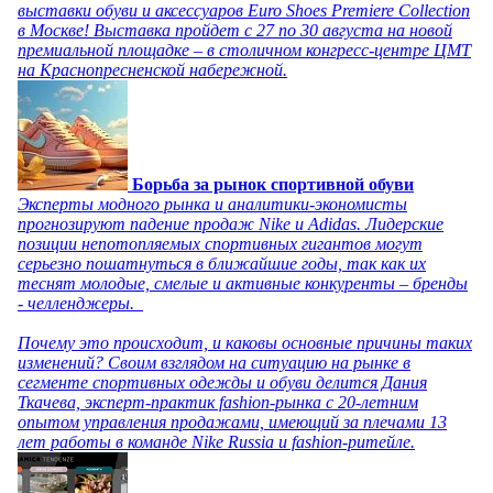
выставки обуви и аксессуаров Euro Shoes Premiere Collection
в Москве! Выставка пройдет с 27 по 30 августа на новой
премиальной площадке – в столичном конгресс-центре ЦМТ
на Краснопресненской набережной.
Борьба за рынок спортивной обуви
Эксперты модного рынка и аналитики-экономисты
прогнозируют падение продаж Nike и Adidas. Лидерские
позиции непотопляемых спортивных гигантов могут
серьезно пошатнуться в ближайшие годы, так как их
теснят молодые, смелые и активные конкуренты – бренды
- челленджеры.
Почему это происходит, и каковы основные причины таких
изменений? Своим взглядом на ситуацию на рынке в
сегменте спортивных одежды и обуви делится Дания
Ткачева, эксперт-практик fashion-рынка с 20-летним
опытом управления продажами, имеющий за плечами 13
лет работы в команде Nike Russia и fashion-ритейле.