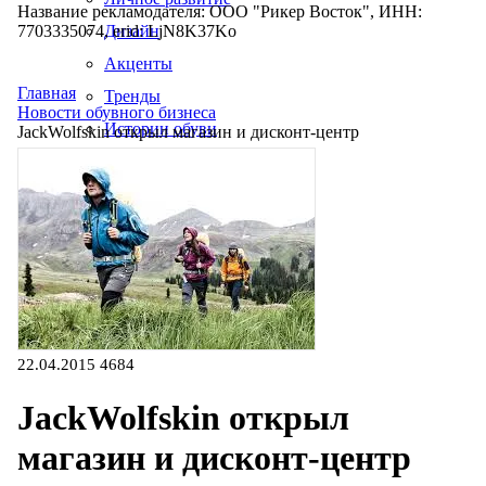
Название рекламодателя: ООО "Рикер Восток", ИНН:
7703335074, erid: LjN8K37Ko
Дизайн
Акценты
Главная
Тренды
Новости обувного бизнеса
Истории обуви
JackWolfskin открыл магазин и дисконт-центр
Производство
22.04.2015
4684
JackWolfskin открыл
магазин и дисконт-центр