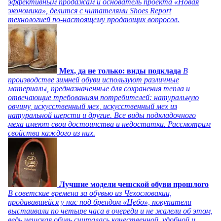
эффективным продажам и основатель проекта «Новая
экономика», делится с читателями Shoes Report
технологией по-настоящему продающих вопросов.
Мех, да не только: виды подклада
В
производстве зимней обуви используют различные
материалы, предназначенные для сохранения тепла и
отвечающие требованиям потребителей: натуральную
овчину, искусственный мех, искусственный мех из
натуральной шерсти и другие. Все виды подкладочного
меха имеют свои достоинства и недостатки. Рассмотрим
свойства каждого из них.
Лучшие модели чешской обуви прошлого
В советские времена за обувью из Чехословакии,
продававшейся у нас под брендом «Цебо», покупатели
выстаивали по четыре часа в очереди и не жалели об этом,
ведь чешская обувь считалась качественной, удобной и