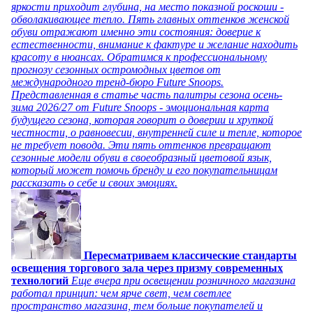
яркости приходит глубина, на место показной роскоши -
обволакивающее тепло. Пять главных оттенков женской
обуви отражают именно эти состояния: доверие к
естественности, внимание к фактуре и желание находить
красоту в нюансах. Обратимся к профессиональному
прогнозу сезонных остромодных цветов от
международного тренд-бюро Future Snoops.
Представленная в статье часть палитры сезона осень-
зима 2026/27 от Future Snoops - эмоциональная карта
будущего сезона, которая говорит о доверии и хрупкой
честности, о равновесии, внутренней силе и тепле, которое
не требует повода. Эти пять оттенков превращают
сезонные модели обуви в своеобразный цветовой язык,
который может помочь бренду и его покупательницам
рассказать о себе и своих эмоциях.
Пересматриваем классические стандарты
освещения торгового зала через призму современных
технологий
Еще вчера при освещении розничного магазина
работал принцип: чем ярче свет, чем светлее
пространство магазина, тем больше покупателей и