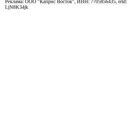
Реклама: ООО "Каприс Восток", ИНН: 7705856435, erid:
LjN8K34jk