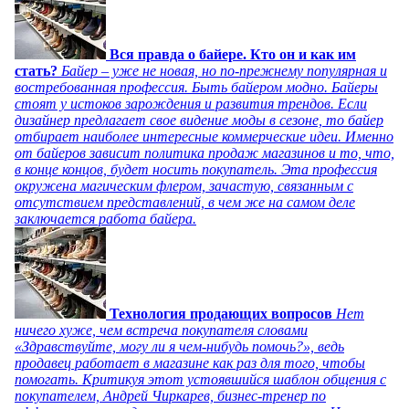
Вся правда о байере. Кто он и как им
стать?
Байер – уже не новая, но по-прежнему популярная и
востребованная профессия. Быть байером модно. Байеры
стоят у истоков зарождения и развития трендов. Если
дизайнер предлагает свое видение моды в сезоне, то байер
отбирает наиболее интересные коммерческие идеи. Именно
от байеров зависит политика продаж магазинов и то, что,
в конце концов, будет носить покупатель. Эта профессия
окружена магическим флером, зачастую, связанным с
отсутствием представлений, в чем же на самом деле
заключается работа байера.
Технология продающих вопросов
Нет
ничего хуже, чем встреча покупателя словами
«Здравствуйте, могу ли я чем-нибудь помочь?», ведь
продавец работает в магазине как раз для того, чтобы
помогать. Критикуя этот устоявшийся шаблон общения с
покупателем, Андрей Чиркарев, бизнес-тренер по