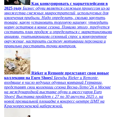
Как конкурировать с маркетплейсами в
2025 году
Бизнес обуви является сложным процессом из-за
множества смежных микростратегий, используемых для
извлечения прибыли. Надо определить, сколько закупить
товара, какую установить торговую наценку, утвердить
норму остатков в конце сезона. Помимо этого, требуется
составить план продаж и определиться с маркетинговыми
акциями, учитывающими сезонный спрос и конкурентное
окружение, настроить систему мотивации персонала и
правильно расставить точки контроля.
Rieker и Remonte представят свои новые
коллекции на Euro Shoes!
Бренды Rieker и Remonte,
входящие в число ведущих обувных компаний Германии,
представят свои коллекции сезона Весна-Лето’26 в Москве
на международной выставке обуви и аксессуаров Euro
Shoes! Выставка пройдет c 27 по 30 августа 2025 г. на
новой премиальной площадке в конгресс-центре ЦМТ на
Краснопресненской набережной.