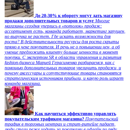
До 20-30% к обороту могут дать магазину
продажи дополнительных товаров и услуг
Многие
магазины сегодня уперлись в «потолок» продаж:
ассортимент есть, команда работает, маркетинг запущен,
но выручка не растет. Где искать возможности для
роста? В действительности ресурсы для роста скрыты
прямо в чеке покупателя. И речь не о повышении цен, а об
умение предложить клиенту больше ценности в момент
покупки. С экспертом SR в области управления и развития
fashion-бизнеса Марией Герасименко разбираемся, как с
помощью дополнительных товаров увеличить продажи, и
почему аксессуары и сопутствующие товары становятся
стратегическим источником прибыли, и какую роль играет
команда магазина.
Как научиться эффективно управлять
покупательским трафиком магазина?
Покупательский
трафик в торговых центрах и стрит-ритейле падает,
люди стали реже ходить за покупками в офлайн по ряду