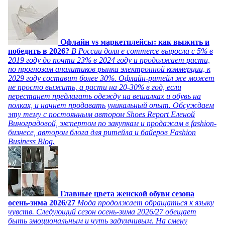
Офлайн vs маркетплейсы: как выжить и
победить в 2026?
В России доля e commerce выросла с 5% в
2019 году до почти 23% в 2024 году и продолжает расти,
по прогнозам аналитиков рынка электронной коммерции, к
2029 году составит более 30%. Офлайн-ритейл же может
не просто выжить, а расти на 20-30% в год, если
перестанет предлагать одежду на вешалках и обувь на
полках, и начнет продавать уникальный опыт. Обсуждаем
эту тему с постоянным автором Shoes Report Еленой
Виноградовой, экспертом по закупкам и продажам в fashion-
бизнесе, автором блога для ритейла и байеров Fashion
Business Blog.
Главные цвета женской обуви сезона
осень-зима 2026/27
Мода продолжает обращаться к языку
чувств. Следующий сезон осень-зима 2026/27 обещает
быть эмоциональным и чуть задумчивым. На смену