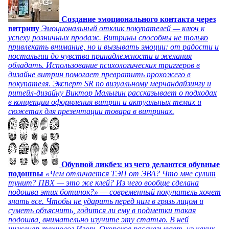
Создание эмоционального контакта через
витрину
Эмоциональный отклик покупателей — ключ к
успеху розничных продаж. Витрины способны не только
привлекать внимание, но и вызывать эмоции: от радости и
ностальгии до чувства принадлежности и желания
обладать. Использование психологических триггеров в
дизайне витрин помогает превратить прохожего в
покупателя. Эксперт SR по визуальному мерчандайзингу и
ритейл-дизайну Виктор Малыгин рассказывает о подходах
в концепции оформления витрин и актуальных темах и
сюжетах для презентации товара в витринах.
Обувной ликбез: из чего делаются обувные
подошвы
«Чем отличается ТЭП от ЭВА? Что мне сулит
тунит? ПВХ — это же клей? Из чего вообще сделана
подошва этих ботинок?» — современный покупатель хочет
знать все. Чтобы не ударить перед ним в грязь лицом и
суметь объяснить, годится ли ему в подметки такая
подошва, внимательно изучите эту статью. В ней
инженер-технолог Игорь Окороков рассказывает, из каких