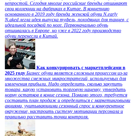
непростой. Сегодня многие российские бренды отшивают
свои коллекции на фабриках в Китае. В концепцию
основанного в 2019 году бренда женской обуви N.early
N.aked легла идея выпуска туфель, походящих для танцев, с
идеальной посадкой по ноге. Первоначально обувь
отшивалась в Европе, но уже в 2022 году производство
обуви перенесли в Китай.
Как конкурировать с маркетплейсами в
2025 году
Бизнес обуви является сложным процессом из-за
множества смежных микростратегий, используемых для
извлечения прибыли. Надо определить, сколько закупить
товара, какую установить торговую наценку, утвердить
норму остатков в конце сезона. Помимо этого, требуется
составить план продаж и определиться с маркетинговыми
акциями, учитывающими сезонный спрос и конкурентное
окружение, настроить систему мотивации персонала и
правильно расставить точки контроля.