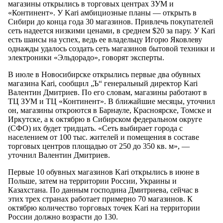
магазины открылись в торговых центрах ЗУМ и
«Континент». У Kari амбициозные планы — открыть в
Сибири до конца года 30 магазинов. Привлечь покупателей
сеть надеется низкими ценами, в среднем $20 за пару. У Kari
есть шансы на успех, ведь ее владельцу Игорю Яковлеву
однажды удалось создать сеть магазинов бытовой техники и
электроники «Эльдорадо», говорят эксперты.
В июле в Новосибирске открылись первые два обувных
магазина Kari, сообщил „Ъ“ генеральный директор Kari
Валентин Дмитриев. По его словам, магазины работают в
ТЦ ЗУМ и ТЦ «Континент». В ближайшие месяцы, уточнил
он, магазины откроются в Барнауле, Красноярске, Томске и
Иркутске, а к октябрю в Сибирском федеральном округе
(СФО) их будет тридцать. «Сеть выбирает города с
населением от 100 тыс. жителей и помещения в составе
торговых центров площадью от 250 до 350 кв. м», —
уточнил Валентин Дмитриев.
Первые 10 обувных магазинов Kari открылись в июне в
Польше, затем на территории России, Украины и
Казахстана. По данным господина Дмитриева, сейчас в
этих трех странах работает примерно 70 магазинов. К
октябрю количество торговых точек Kari на территории
России должно возрасти до 130.