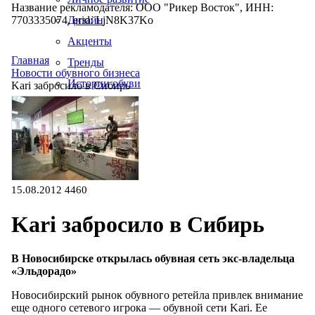
Название рекламодателя: ООО "Рикер Восток", ИНН:
7703335074, erid: LjN8K37Ko
Дизайн
Акценты
Главная
Тренды
Новости обувного бизнеса
Истории обуви
Kari забросило в Сибирь
Производство
15.08.2012
4460
Kari забросило в Сибирь
В Новосибирске открылась обувная сеть экс-владельца
«Эльдорадо»
Новосибирский рынок обувного ретейла привлек внимание
еще одного сетевого игрока — обувной сети Kari. Ее