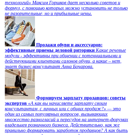
технологий» Максим Горшков дает несколько советов и
формул, с помощью которых можно установить не только
не разорительные, но и прибыльные цены.
Продажи обуви и аксессуаров:
эффективные приемы деловой риторики
Какие речевые
модули - эффективны при общении с потенциальными и
действующими клиентами салонов обуви, а какие – нет,
знает бизнес-консультант Анна Бочарова.
Формируем зарплату продавцов: советы
экспертов
«А как вы начисляете зарплату своим
консультантам, с личных или с общих продаж?» — это
один из самых популярных вопросов, вызывающих
множество разногласий и пересудов на интернет-форумах
владельцев розничного бизнеса. Действительно, как же
правильно формировать заработок продавцов? А как быть