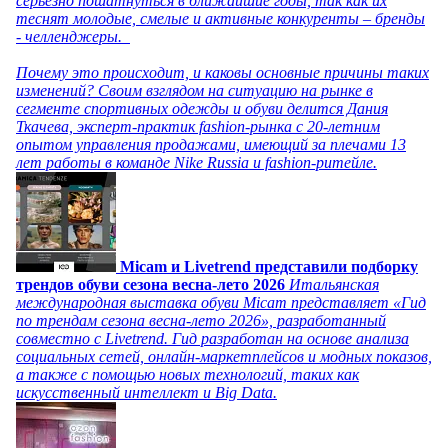
серьезно пошатнуться в ближайшие годы, так как их
теснят молодые, смелые и активные конкуренты – бренды
- челленджеры.
Почему это происходит, и каковы основные причины таких
изменений? Своим взглядом на ситуацию на рынке в
сегменте спортивных одежды и обуви делится Дания
Ткачева, эксперт-практик fashion-рынка с 20-летним
опытом управления продажами, имеющий за плечами 13
лет работы в команде Nike Russia и fashion-ритейле.
Micam и Livetrend представили подборку
трендов обуви сезона весна-лето 2026
Итальянская
международная выставка обуви Micam представляет «Гид
по трендам сезона весна-лето 2026», разработанный
совместно с Livetrend. Гид разработан на основе анализа
социальных сетей, онлайн-маркетплейсов и модных показов,
а также с помощью новых технологий, таких как
искусственный интеллект и Big Data.