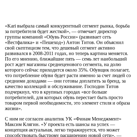
«Kari выбрала самый конкурентный сегмент рынка, борьба
за потребителя будет жесткой», — отмечает директор
группы компаний «Обувь России» (развивает сеть
«Вестфалика» и «Пешеход») Антон Титов. Он объяснил
свой скептицизм тем, что дешевый сегмент активно
развивался в 2008-2011 годах, но теперь картина меняется.
По его мнению, ближайшие пять — семь лет наибольший
рост ждет магазины среднеценового сегмента, на долю
которого сейчас приходится около 35%. Обувщик полагает,
что потребление обуви будет расти именно за счет людей со
средними доходами — они готовы доплатить за бренд, за
качество коллекций и обслуживание. Господин Титов
подчеркнул, что в крупных городах «все больше
потребителей, для которых обувь перестает быть просто
товаром первой необходимости, это элемент стиля и образа
жизни».
С ним не согласен аналитик УК «Финам Менеджмент»
Максим Клягин. «У проекта есть шансы на успех —
концепция актуальная, легко тиражируется, что может
способствовать быстрому расширению новой сети», —