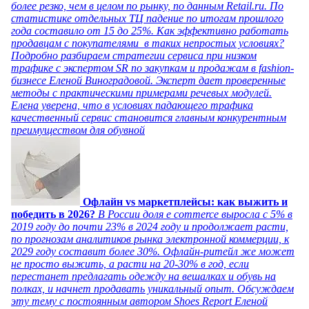
более резко, чем в целом по рынку, по данным Retail.ru. По
статистике отдельных ТЦ падение по итогам прошлого
года составило от 15 до 25%. Как эффективно работать
продавцам с покупателями в таких непростых условиях?
Подробно разбираем стратегии сервиса при низком
трафике с экспертом SR по закупкам и продажам в fashion-
бизнесе Еленой Виноградовой. Эксперт дает проверенные
методы с практическими примерами речевых модулей.
Елена уверена, что в условиях падающего трафика
качественный сервис становится главным конкурентным
преимуществом для обувной
Офлайн vs маркетплейсы: как выжить и
победить в 2026?
В России доля e commerce выросла с 5% в
2019 году до почти 23% в 2024 году и продолжает расти,
по прогнозам аналитиков рынка электронной коммерции, к
2029 году составит более 30%. Офлайн-ритейл же может
не просто выжить, а расти на 20-30% в год, если
перестанет предлагать одежду на вешалках и обувь на
полках, и начнет продавать уникальный опыт. Обсуждаем
эту тему с постоянным автором Shoes Report Еленой