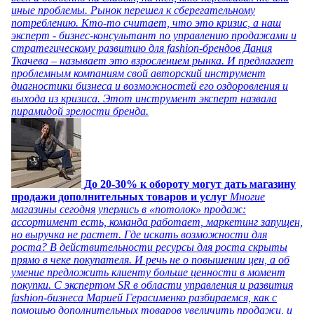
иные проблемы. Рынок перешел к сберегательному
потреблению. Кто-то считает, что это кризис, а наш
эксперт - бизнес-консультант по управлению продажами и
стратегическому развитию для fashion-брендов Дания
Ткачева – называет это взрослением рынка. И предлагает
проблемным компаниям свой авторский инструмент
диагностики бизнеса и возможностей его оздоровления и
выхода из кризиса. Этот инструмент эксперт назвала
пирамидой зрелости бренда.
До 20-30% к обороту могут дать магазину
продажи дополнительных товаров и услуг
Многие
магазины сегодня уперлись в «потолок» продаж:
ассортимент есть, команда работает, маркетинг запущен,
но выручка не растет. Где искать возможности для
роста? В действительности ресурсы для роста скрыты
прямо в чеке покупателя. И речь не о повышении цен, а об
умение предложить клиенту больше ценности в момент
покупки. С экспертом SR в области управления и развития
fashion-бизнеса Марией Герасименко разбираемся, как с
помощью дополнительных товаров увеличить продажи, и