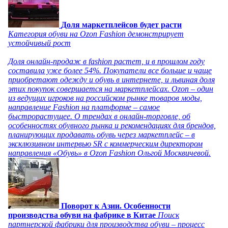
Доля маркетплейсов будет расти
Категория обуви на Ozon Fashion демонстрирует
устойчивый рост
Доля онлайн-продаж в fashion растет, и в прошлом году
составила уже более 54%. Покупатели все больше и чаще
приобретают одежду и обувь в интернете, и львиная доля
этих покупок совершается на маркетплейсах. Ozon – один
из ведущих игроков на российском рынке товаров моды,
направление Fashion на платформе – самое
быстрорастущее. О трендах в онлайн-торговле, об
особенностях обувного рынка и рекомендациях для брендов,
планирующих продавать обувь через маркетплейс – в
эксклюзивном интервью SR с коммерческим директором
направления «Обувь» в Ozon Fashion Ольгой Москвичевой.
Поворот к Азии. Особенности
производства обуви на фабрике в Китае
Поиск
партнерской фабрики для производства обуви – процесс