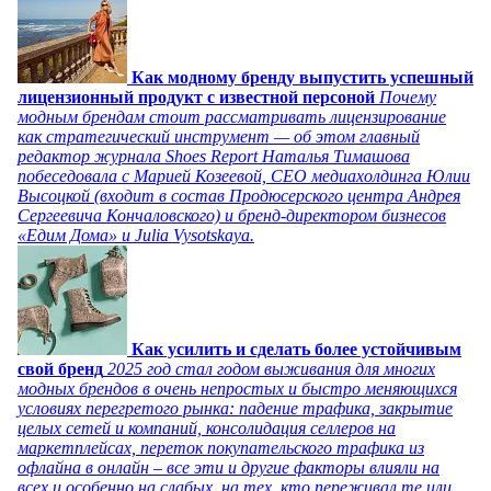
Как модному бренду выпустить успешный
лицензионный продукт с известной персоной
Почему
модным брендам стоит рассматривать лицензирование
как стратегический инструмент — об этом главный
редактор журнала Shoes Report Наталья Тимашова
побеседовала с Марией Козеевой, СЕО медиахолдинга Юлии
Высоцкой (входит в состав Продюсерского центра Андрея
Сергеевича Кончаловского) и бренд-директором бизнесов
«Едим Дома» и Julia Vysotskaya.
Как усилить и сделать более устойчивым
свой бренд
2025 год стал годом выживания для многих
модных брендов в очень непростых и быстро меняющихся
условиях перегретого рынка: падение трафика, закрытие
целых сетей и компаний, консолидация селлеров на
маркетплейсах, переток покупательского трафика из
офлайна в онлайн – все эти и другие факторы влияли на
всех и особенно на слабых, на тех, кто переживал те или