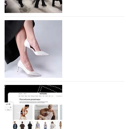
На участие в Московской неделе моды
подано 1047 заявок
На участие в седьмой Московской неделе моды,
которая пройдет в российской столице с 26 сентября
по 1 октября, уже подано 1047 заявок. Примерно
половину из них (494) прислали дизайнеры,
коллекции которых не были представлены в…
07.08.2026
776
BALLINA представит свои новинки на Euro
Shoes
Компания BALLINA Guangzhou Lihuang Footwear
Co., Ltd., основанная в 2011 году и расположенная в
Гуанчжоу, столице моды Китая, является