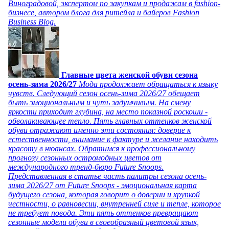
Виноградовой, экспертом по закупкам и продажам в fashion-
бизнесе, автором блога для ритейла и байеров Fashion
Business Blog.
Главные цвета женской обуви сезона
осень-зима 2026/27
Мода продолжает обращаться к языку
чувств. Следующий сезон осень-зима 2026/27 обещает
быть эмоциональным и чуть задумчивым. На смену
яркости приходит глубина, на место показной роскоши -
обволакивающее тепло. Пять главных оттенков женской
обуви отражают именно эти состояния: доверие к
естественности, внимание к фактуре и желание находить
красоту в нюансах. Обратимся к профессиональному
прогнозу сезонных остромодных цветов от
международного тренд-бюро Future Snoops.
Представленная в статье часть палитры сезона осень-
зима 2026/27 от Future Snoops - эмоциональная карта
будущего сезона, которая говорит о доверии и хрупкой
честности, о равновесии, внутренней силе и тепле, которое
не требует повода. Эти пять оттенков превращают
сезонные модели обуви в своеобразный цветовой язык,