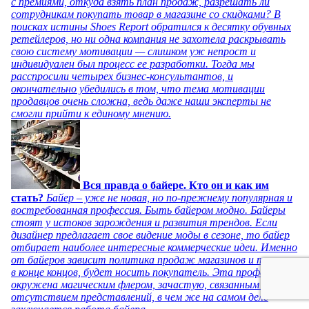
с премиями, откуда взять план продаж, разрешать ли
сотрудникам покупать товар в магазине со скидками? В
поисках истины Shoes Report обратился к десятку обувных
ретейлеров, но ни одна компания не захотела раскрывать
свою систему мотивации — слишком уж непрост и
индивидуален был процесс ее разработки. Тогда мы
расспросили четырех бизнес-консультантов, и
окончательно убедились в том, что тема мотивации
продавцов очень сложна, ведь даже наши эксперты не
смогли прийти к единому мнению.
Вся правда о байере. Кто он и как им
стать?
Байер – уже не новая, но по-прежнему популярная и
востребованная профессия. Быть байером модно. Байеры
стоят у истоков зарождения и развития трендов. Если
дизайнер предлагает свое видение моды в сезоне, то байер
отбирает наиболее интересные коммерческие идеи. Именно
от байеров зависит политика продаж магазинов и то, что,
в конце концов, будет носить покупатель. Эта профессия
окружена магическим флером, зачастую, связанным с
отсутствием представлений, в чем же на самом деле