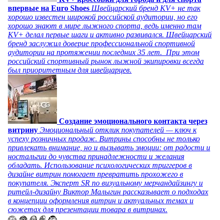
впервые на Euro Shoes
Швейцарский бренд KV+ не так
хорошо известен широкой российской аудитории, но его
хорошо знают в мире лыжного спорта, ведь именно там
KV+ делал первые шаги и активно развивался. Швейцарский
бренд заслужил доверие профессиональной спортивной
аудитории на протяжении последних 35 лет. При этом
российский спортивный рынок лыжной экипировки всегда
был приоритетным для швейцарцев.
Создание эмоционального контакта через
витрину
Эмоциональный отклик покупателей — ключ к
успеху розничных продаж. Витрины способны не только
привлекать внимание, но и вызывать эмоции: от радости и
ностальгии до чувства принадлежности и желания
обладать. Использование психологических триггеров в
дизайне витрин помогает превратить прохожего в
покупателя. Эксперт SR по визуальному мерчандайзингу и
ритейл-дизайну Виктор Малыгин рассказывает о подходах
в концепции оформления витрин и актуальных темах и
сюжетах для презентации товара в витринах.