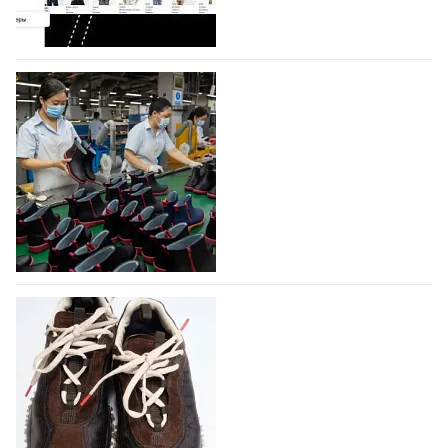
профессиональной обувной компанией,
объединяющей разработку, производство и…
07.08.2026
647
На платформе Lamoda - новый раздел и
условия продвижения локальных
дизайнерских марок
Российский маркетплейс Lamoda решил обновить
раздел для продажи продукции локальных
дизайнерских марок одежды, обуви и аксессуаров.
Бренды также получат маркетинговую…
06.08.2026
829
Объем мирового производства обуви в
2025 году практически не увеличился
В 2025 году мировое производство обуви
практически не изменилось, зафиксировав
незначительный рост на 0,1% до 24,6 млрд пар, -