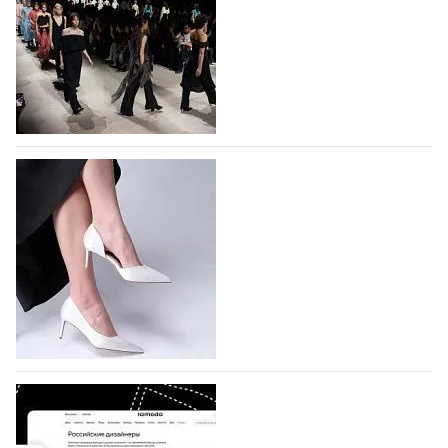
На участие в Московской неделе моды
подано 1047 заявок
На участие в седьмой Московской неделе моды,
которая пройдет в российской столице с 26 сентября
по 1 октября, уже подано 1047 заявок. Примерно
половину из них (494) прислали дизайнеры,
коллекции которых не были представлены в…
07.08.2026
466
BALLINA представит свои новинки на Euro
Shoes