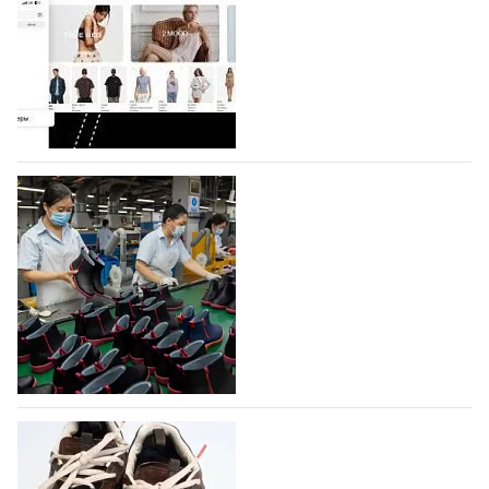
Компания BALLINA Guangzhou Lihuang Footwear
Co., Ltd., основанная в 2011 году и расположенная в
Гуанчжоу, столице моды Китая, является
профессиональной обувной компанией,
объединяющей разработку, производство и…
07.08.2026
321
На платформе Lamoda - новый раздел и
условия продвижения локальных
дизайнерских марок
Российский маркетплейс Lamoda решил обновить
раздел для продажи продукции локальных
дизайнерских марок одежды, обуви и аксессуаров.
Бренды также получат маркетинговую…
06.08.2026
490
Объем мирового производства обуви в
2025 году практически не увеличился