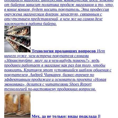
от байеров зависит политика продаж магазинов и то, что,
в конце концов, будет носить покупатель. Эта профессия
окружена магическим флером, зачастую, связанным с
отсутствием представлений, в чем же на самом деле
заключается работа байера.
Технология продающих вопросов
Нет
ничего хуже, чем встреча покупателя словами
«Здравствуйте, могу ли я чем-нибудь помочь?», ведь
продавец работает в магазине как раз для того, чтобы
помогать. Критикуя этот устоявшийся шаблон общения с
покупателем, Андрей Чиркарев, бизнес-тренер по
эффективным продажам и основатель проекта «Новая
экономика», делится с читателями Shoes Report
технологией по-настоящему продающих вопросов.
Мех, да не только: виды подклада
В