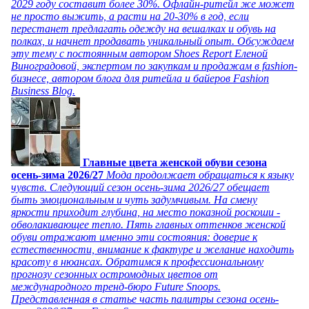
2029 году составит более 30%. Офлайн-ритейл же может
не просто выжить, а расти на 20-30% в год, если
перестанет предлагать одежду на вешалках и обувь на
полках, и начнет продавать уникальный опыт. Обсуждаем
эту тему с постоянным автором Shoes Report Еленой
Виноградовой, экспертом по закупкам и продажам в fashion-
бизнесе, автором блога для ритейла и байеров Fashion
Business Blog.
Главные цвета женской обуви сезона
осень-зима 2026/27
Мода продолжает обращаться к языку
чувств. Следующий сезон осень-зима 2026/27 обещает
быть эмоциональным и чуть задумчивым. На смену
яркости приходит глубина, на место показной роскоши -
обволакивающее тепло. Пять главных оттенков женской
обуви отражают именно эти состояния: доверие к
естественности, внимание к фактуре и желание находить
красоту в нюансах. Обратимся к профессиональному
прогнозу сезонных остромодных цветов от
международного тренд-бюро Future Snoops.
Представленная в статье часть палитры сезона осень-