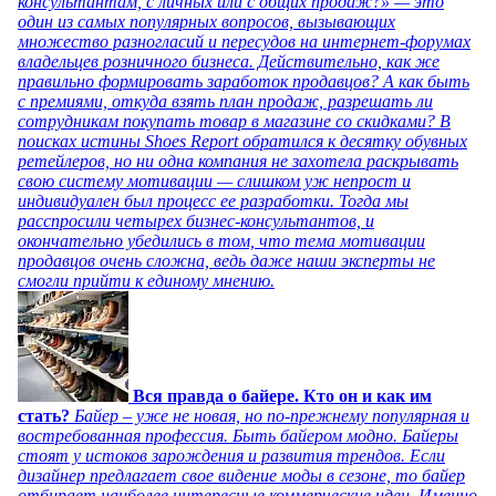
консультантам, с личных или с общих продаж?» — это
один из самых популярных вопросов, вызывающих
множество разногласий и пересудов на интернет-форумах
владельцев розничного бизнеса. Действительно, как же
правильно формировать заработок продавцов? А как быть
с премиями, откуда взять план продаж, разрешать ли
сотрудникам покупать товар в магазине со скидками? В
поисках истины Shoes Report обратился к десятку обувных
ретейлеров, но ни одна компания не захотела раскрывать
свою систему мотивации — слишком уж непрост и
индивидуален был процесс ее разработки. Тогда мы
расспросили четырех бизнес-консультантов, и
окончательно убедились в том, что тема мотивации
продавцов очень сложна, ведь даже наши эксперты не
смогли прийти к единому мнению.
Вся правда о байере. Кто он и как им
стать?
Байер – уже не новая, но по-прежнему популярная и
востребованная профессия. Быть байером модно. Байеры
стоят у истоков зарождения и развития трендов. Если
дизайнер предлагает свое видение моды в сезоне, то байер
отбирает наиболее интересные коммерческие идеи. Именно