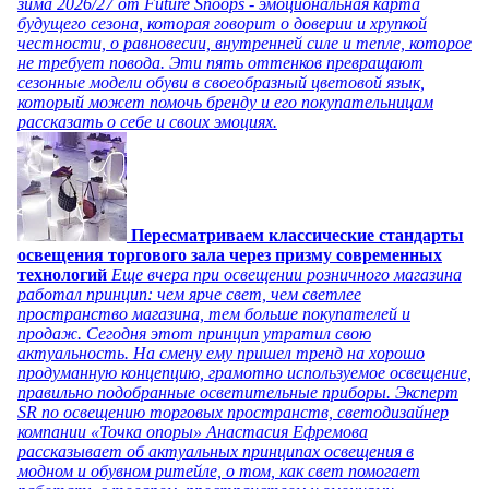
зима 2026/27 от Future Snoops - эмоциональная карта
будущего сезона, которая говорит о доверии и хрупкой
честности, о равновесии, внутренней силе и тепле, которое
не требует повода. Эти пять оттенков превращают
сезонные модели обуви в своеобразный цветовой язык,
который может помочь бренду и его покупательницам
рассказать о себе и своих эмоциях.
Пересматриваем классические стандарты
освещения торгового зала через призму современных
технологий
Еще вчера при освещении розничного магазина
работал принцип: чем ярче свет, чем светлее
пространство магазина, тем больше покупателей и
продаж. Сегодня этот принцип утратил свою
актуальность. На смену ему пришел тренд на хорошо
продуманную концепцию, грамотно используемое освещение,
правильно подобранные осветительные приборы. Эксперт
SR по освещению торговых пространств, светодизайнер
компании «Точка опоры» Анастасия Ефремова
рассказывает об актуальных принципах освещения в
модном и обувном ритейле, о том, как свет помогает