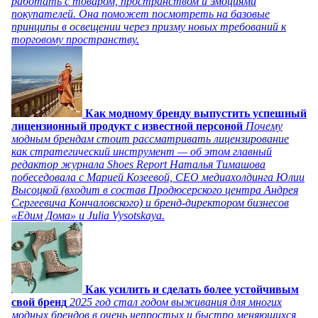
работать с товаром, пространством и эмоциями
покупателей. Она поможет посмотреть на базовые
принципы в освещении через призму новых требований к
торговому пространству.
Как модному бренду выпустить успешный
лицензионный продукт с известной персоной
Почему
модным брендам стоит рассматривать лицензирование
как стратегический инструмент — об этом главный
редактор журнала Shoes Report Наталья Тимашова
побеседовала с Марией Козеевой, СЕО медиахолдинга Юлии
Высоцкой (входит в состав Продюсерского центра Андрея
Сергеевича Кончаловского) и бренд-директором бизнесов
«Едим Дома» и Julia Vysotskaya.
Как усилить и сделать более устойчивым
свой бренд
2025 год стал годом выживания для многих
модных брендов в очень непростых и быстро меняющихся