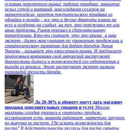
условиях перегретого рынка: падение трафика, закрытие
целых сетей и компаний, консолидация селлеров на
маркетплейсах, переток покупательского трафика из
офлайна в онлайн – все эти и другие факторы влияли на
всех и особенно на слабых, на тех, кто переживал те или
иные проблемы. Рынок перешел к сберегательному
потреблению. Кто-то считает, что это кризис, а наш
эксперт - бизнес-консультант по управлению продажами и
стратегическому развитию для fashion-брендов Дания
Ткачева – называет это взрослением рынка. И предлагает
проблемным компаниям свой авторский инструмент
диагностики бизнеса и возможностей его оздоровления и
выхода из кризиса. Этот инструмент эксперт назвала
пирамидой зрелости бренда.
До 20-30% к обороту могут дать магазину
продажи дополнительных товаров и услуг
Многие
магазины сегодня уперлись в «потолок» продаж:
ассортимент есть, команда работает, маркетинг запущен,
но выручка не растет. Где искать возможности для
роста? В действительности ресурсы для роста скрыты