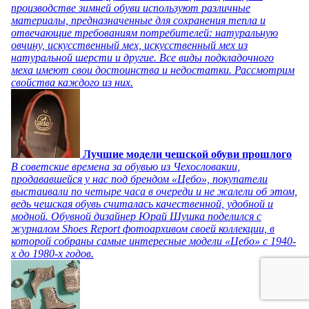
производстве зимней обуви используют различные
материалы, предназначенные для сохранения тепла и
отвечающие требованиям потребителей: натуральную
овчину, искусственный мех, искусственный мех из
натуральной шерсти и другие. Все виды подкладочного
меха имеют свои достоинства и недостатки. Рассмотрим
свойства каждого из них.
Лучшие модели чешской обуви прошлого
В советские времена за обувью из Чехословакии,
продававшейся у нас под брендом «Цебо», покупатели
выстаивали по четыре часа в очереди и не жалели об этом,
ведь чешская обувь считалась качественной, удобной и
модной. Обувной дизайнер Юрай Шушка поделился с
журналом Shoes Report фотоархивом своей коллекции, в
которой собраны самые интересные модели «Цебо» с 1940-
х до 1980-х годов.