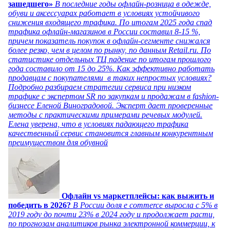
зашедшего»
В последние годы офлайн-розница в одежде,
обуви и аксессуарах работает в условиях устойчивого
снижения входящего трафика. По итогам 2025 года спад
трафика офлайн-магазинов в России составил 8-15 %,
причем показатель покупок в офлайн-сегменте снижался
более резко, чем в целом по рынку, по данным Retail.ru. По
статистике отдельных ТЦ падение по итогам прошлого
года составило от 15 до 25%. Как эффективно работать
продавцам с покупателями в таких непростых условиях?
Подробно разбираем стратегии сервиса при низком
трафике с экспертом SR по закупкам и продажам в fashion-
бизнесе Еленой Виноградовой. Эксперт дает проверенные
методы с практическими примерами речевых модулей.
Елена уверена, что в условиях падающего трафика
качественный сервис становится главным конкурентным
преимуществом для обувной
Офлайн vs маркетплейсы: как выжить и
победить в 2026?
В России доля e commerce выросла с 5% в
2019 году до почти 23% в 2024 году и продолжает расти,
по прогнозам аналитиков рынка электронной коммерции, к