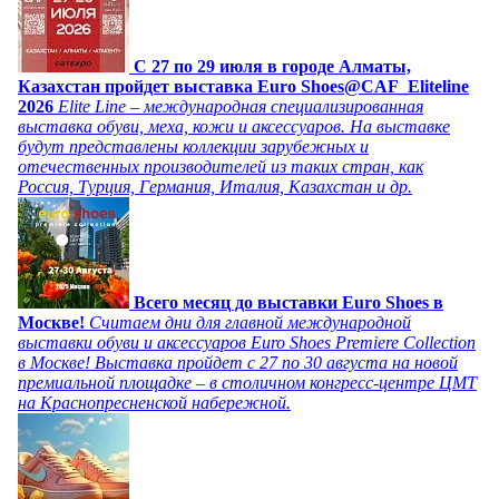
C 27 по 29 июля в городе Алматы,
Казахстан пройдет выставка Euro Shoes@CAF_Eliteline
2026
Elite Line – международная специализированная
выставка обуви, меха, кожи и аксессуаров. На выставке
будут представлены коллекции зарубежных и
отечественных производителей из таких стран, как
Россия, Турция, Германия, Италия, Казахстан и др.
Всего месяц до выставки Euro Shoes в
Москве!
Считаем дни для главной международной
выставки обуви и аксессуаров Euro Shoes Premiere Collection
в Москве! Выставка пройдет с 27 по 30 августа на новой
премиальной площадке – в столичном конгресс-центре ЦМТ
на Краснопресненской набережной.