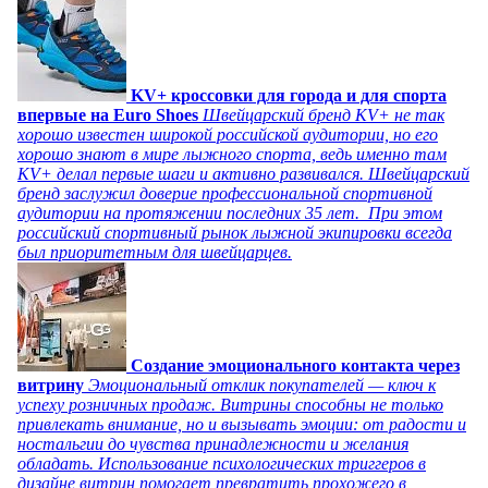
KV+ кроссовки для города и для спорта
впервые на Euro Shoes
Швейцарский бренд KV+ не так
хорошо известен широкой российской аудитории, но его
хорошо знают в мире лыжного спорта, ведь именно там
KV+ делал первые шаги и активно развивался. Швейцарский
бренд заслужил доверие профессиональной спортивной
аудитории на протяжении последних 35 лет. При этом
российский спортивный рынок лыжной экипировки всегда
был приоритетным для швейцарцев.
Создание эмоционального контакта через
витрину
Эмоциональный отклик покупателей — ключ к
успеху розничных продаж. Витрины способны не только
привлекать внимание, но и вызывать эмоции: от радости и
ностальгии до чувства принадлежности и желания
обладать. Использование психологических триггеров в
дизайне витрин помогает превратить прохожего в