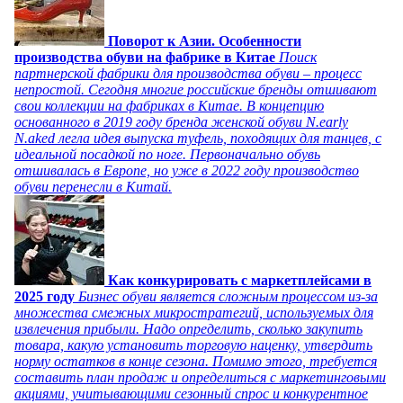
Поворот к Азии. Особенности
производства обуви на фабрике в Китае
Поиск
партнерской фабрики для производства обуви – процесс
непростой. Сегодня многие российские бренды отшивают
свои коллекции на фабриках в Китае. В концепцию
основанного в 2019 году бренда женской обуви N.early
N.aked легла идея выпуска туфель, походящих для танцев, с
идеальной посадкой по ноге. Первоначально обувь
отшивалась в Европе, но уже в 2022 году производство
обуви перенесли в Китай.
Как конкурировать с маркетплейсами в
2025 году
Бизнес обуви является сложным процессом из-за
множества смежных микростратегий, используемых для
извлечения прибыли. Надо определить, сколько закупить
товара, какую установить торговую наценку, утвердить
норму остатков в конце сезона. Помимо этого, требуется
составить план продаж и определиться с маркетинговыми
акциями, учитывающими сезонный спрос и конкурентное