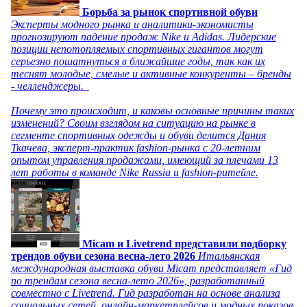
Борьба за рынок спортивной обуви
Эксперты модного рынка и аналитики-экономисты
прогнозируют падение продаж Nike и Adidas. Лидерские
позиции непотопляемых спортивных гигантов могут
серьезно пошатнуться в ближайшие годы, так как их
теснят молодые, смелые и активные конкуренты – бренды
- челленджеры.
Почему это происходит, и каковы основные причины таких
изменений? Своим взглядом на ситуацию на рынке в
сегменте спортивных одежды и обуви делится Дания
Ткачева, эксперт-практик fashion-рынка с 20-летним
опытом управления продажами, имеющий за плечами 13
лет работы в команде Nike Russia и fashion-ритейле.
Micam и Livetrend представили подборку
трендов обуви сезона весна-лето 2026
Итальянская
международная выставка обуви Micam представляет «Гид
по трендам сезона весна-лето 2026», разработанный
совместно с Livetrend. Гид разработан на основе анализа
социальных сетей, онлайн-маркетплейсов и модных показов,