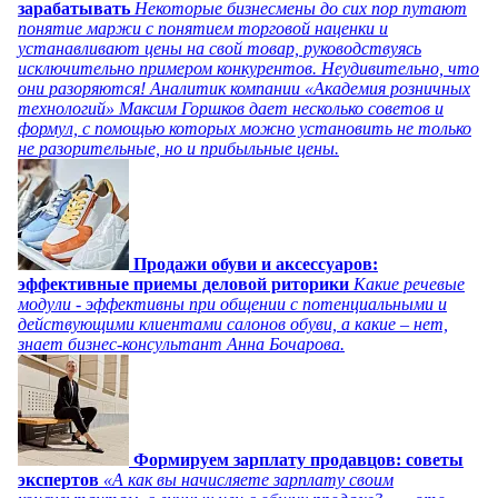
зарабатывать
Некоторые бизнесмены до сих пор путают
понятие маржи с понятием торговой наценки и
устанавливают цены на свой товар, руководствуясь
исключительно примером конкурентов. Неудивительно, что
они разоряются! Аналитик компании «Академия розничных
технологий» Максим Горшков дает несколько советов и
формул, с помощью которых можно установить не только
не разорительные, но и прибыльные цены.
Продажи обуви и аксессуаров:
эффективные приемы деловой риторики
Какие речевые
модули - эффективны при общении с потенциальными и
действующими клиентами салонов обуви, а какие – нет,
знает бизнес-консультант Анна Бочарова.
Формируем зарплату продавцов: советы
экспертов
«А как вы начисляете зарплату своим