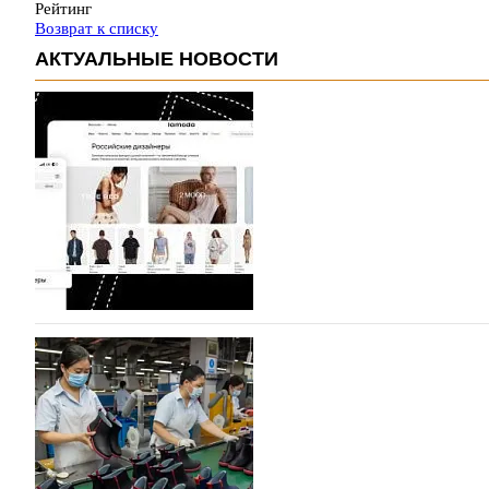
Рейтинг
Возврат к списку
АКТУАЛЬНЫЕ НОВОСТИ
На платформе Lamoda - новый раздел и усл
дизайнерских марок
Российский маркетплейс Lamoda решил обновить разде
марок одежды, обуви и аксессуаров. Бренды также по
06.08.2026
326