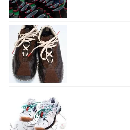
Объем мирового производства обуви в 2025 г
В 2025 году мировое производство обуви практически н
на 0,1% до 24,6 млрд пар, - данные опубликованы в а
2026», Португальской ассоциацией…
06.08.2026
513
Miu Miu в сезоне Осень-Зима 2026 перевыпуст
Популярный силуэт бренда,1999 года выпуска, соответ
сникерины (гибридный вариант балеток и кроссовок об
модели Miu Miu Bubble присутствует еще и…
05.08.2026
1841