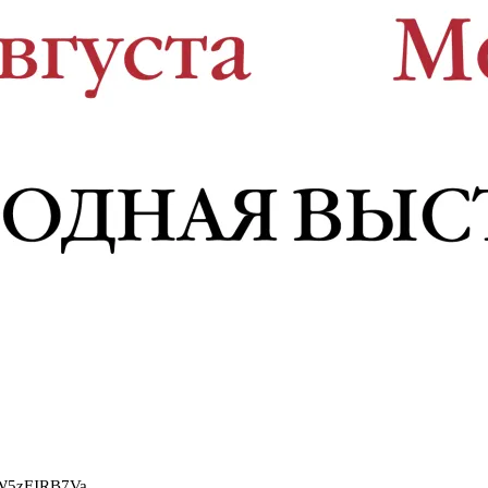
2W5zFJRB7Va