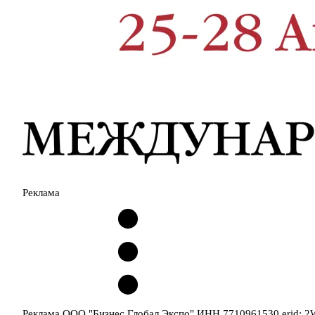
Реклама
Реклама ООО "Бизнес Глобал Экспо" ИНН 7710961530 erid: 