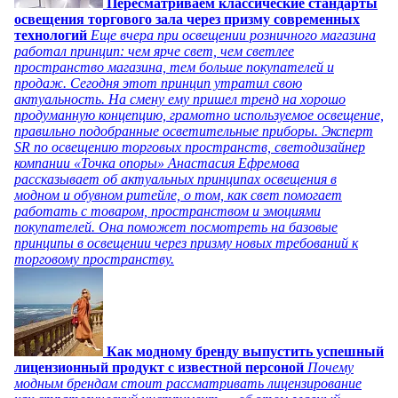
Пересматриваем классические стандарты
освещения торгового зала через призму современных
технологий
Еще вчера при освещении розничного магазина
работал принцип: чем ярче свет, чем светлее
пространство магазина, тем больше покупателей и
продаж. Сегодня этот принцип утратил свою
актуальность. На смену ему пришел тренд на хорошо
продуманную концепцию, грамотно используемое освещение,
правильно подобранные осветительные приборы. Эксперт
SR по освещению торговых пространств, светодизайнер
компании «Точка опоры» Анастасия Ефремова
рассказывает об актуальных принципах освещения в
модном и обувном ритейле, о том, как свет помогает
работать с товаром, пространством и эмоциями
покупателей. Она поможет посмотреть на базовые
принципы в освещении через призму новых требований к
торговому пространству.
Как модному бренду выпустить успешный
лицензионный продукт с известной персоной
Почему
модным брендам стоит рассматривать лицензирование