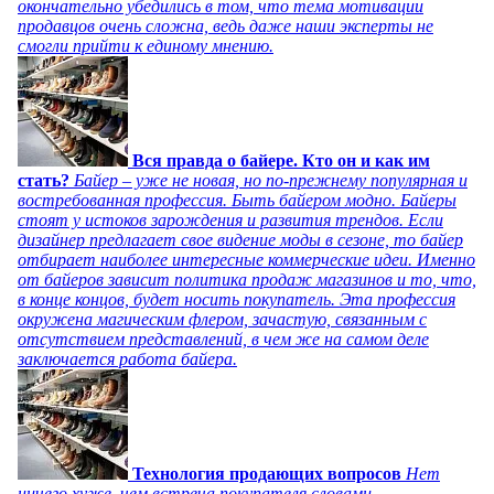
окончательно убедились в том, что тема мотивации
продавцов очень сложна, ведь даже наши эксперты не
смогли прийти к единому мнению.
Вся правда о байере. Кто он и как им
стать?
Байер – уже не новая, но по-прежнему популярная и
востребованная профессия. Быть байером модно. Байеры
стоят у истоков зарождения и развития трендов. Если
дизайнер предлагает свое видение моды в сезоне, то байер
отбирает наиболее интересные коммерческие идеи. Именно
от байеров зависит политика продаж магазинов и то, что,
в конце концов, будет носить покупатель. Эта профессия
окружена магическим флером, зачастую, связанным с
отсутствием представлений, в чем же на самом деле
заключается работа байера.
Технология продающих вопросов
Нет
ничего хуже, чем встреча покупателя словами