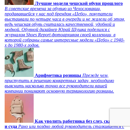
Лучшие модели чешской обуви прошлого
В советские времена за обувью из Чехословакии,
продававшейся у нас под брендом «Цебо», покупатели
выстаивали по четыре часа в очереди и не жалели об этом,
ведь чешская обувь считалась качественной, удобной и
модной. Обувной дизайнер Юрай Шушка поделился с
журналом Shoes Report фотоархивом своей коллекции, в
которой собраны самые интересные модели «Цебо» с 1940-
х до 1980-х годов.
Арифметика розницы
Прежде чем,
приступить к решению конкретных задач, необходимо
выяснить насколько точно все руководители вашей
компании понимают основную терминологию розницы.
Как уволить работника без слез, скандала
и суда
Рано или поздно любой руководитель сталкивается с