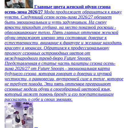
Главные цвета женской обуви сезона
осень-зима 2026/27
Мода продолжает обращаться к языку
чувств. Следующий сезон осень-зима 2026/27 обещает
быть эмоциональным и чуть задумчивым. На смену
яркости приходит глубина, на место показной роскоши -
обволакивающее тепло. Пять главных оттенков женской
обуви отражают именно эти состояния: доверие к
естественности, внимание к фактуре и желание находить
красоту в нюансах. Обратимся к профессиональному
прогнозу сезонных остромодных цветов от
международного тренд-бюро Future Snoops.
Представленная в статье часть палитры сезона осень-
зима 2026/27 от Future Snoops - эмоциональная карта
будущего сезона, которая говорит о доверии и хрупкой
честности, о равновесии, внутренней силе и тепле, которое
не требует повода. Эти пять оттенков превращают
сезонные модели обуви в своеобразный цветовой язык,
который может помочь бренду и его покупательницам
рассказать о себе и своих эмоциях.