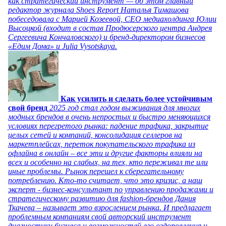
как стратегический инструмент — об этом главный
редактор журнала Shoes Report Наталья Тимашова
побеседовала с Марией Козеевой, СЕО медиахолдинга Юлии
Высоцкой (входит в состав Продюсерского центра Андрея
Сергеевича Кончаловского) и бренд-директором бизнесов
«Едим Дома» и Julia Vysotskaya.
Как усилить и сделать более устойчивым
свой бренд
2025 год стал годом выживания для многих
модных брендов в очень непростых и быстро меняющихся
условиях перегретого рынка: падение трафика, закрытие
целых сетей и компаний, консолидация селлеров на
маркетплейсах, переток покупательского трафика из
офлайна в онлайн – все эти и другие факторы влияли на
всех и особенно на слабых, на тех, кто переживал те или
иные проблемы. Рынок перешел к сберегательному
потреблению. Кто-то считает, что это кризис, а наш
эксперт - бизнес-консультант по управлению продажами и
стратегическому развитию для fashion-брендов Дания
Ткачева – называет это взрослением рынка. И предлагает
проблемным компаниям свой авторский инструмент
диагностики бизнеса и возможностей его оздоровления и