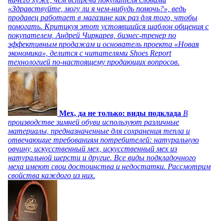
«Здравствуйте, могу ли я чем-нибудь помочь?», ведь
продавец работает в магазине как раз для того, чтобы
помогать. Критикуя этот устоявшийся шаблон общения с
покупателем, Андрей Чиркарев, бизнес-тренер по
эффективным продажам и основатель проекта «Новая
экономика», делится с читателями Shoes Report
технологией по-настоящему продающих вопросов.
Мех, да не только: виды подклада
В
производстве зимней обуви используют различные
материалы, предназначенные для сохранения тепла и
отвечающие требованиям потребителей: натуральную
овчину, искусственный мех, искусственный мех из
натуральной шерсти и другие. Все виды подкладочного
меха имеют свои достоинства и недостатки. Рассмотрим
свойства каждого из них.