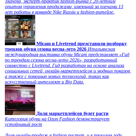
Ткачева, эксперт-практик fashion-рынка с 20-летним
опытом управления продажами, имеющий за плечами 13
лет работы в команде Nike Russia и fashion-ритейле.
Micam и Livetrend представили подборку
трендов обуви сезона весна-лето 2026
Итальянская
международная выставка обуви Micam представляет «Гид
по трендам сезона весна-лето 2026», разработанный
совместно с Livetrend. Гид разработан на основе анализа
социальных сетей, онлайн-маркетплейсов и модных показов,
а также с помощью новых технологий, таких как
искусственный интеллект и Big Data.
Доля маркетплейсов будет расти
Категория обуви на Ozon Fashion демонстрирует
устойчивый рост
Доля онлайн-продаж в fashion растет, и в прошлом году