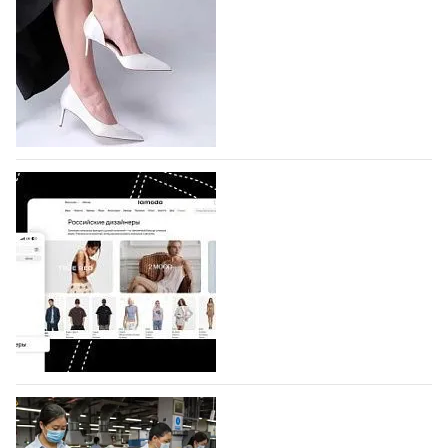
На участие в седьмой Московской неделе моды,
которая пройдет в российской столице с 26 сентября
по 1 октября, уже подано 1047 заявок. Примерно
половину из них (494) прислали дизайнеры,
коллекции которых не были представлены в…
07.08.2026
712
BALLINA представит свои новинки на Euro
Shoes
Компания BALLINA Guangzhou Lihuang Footwear
Co., Ltd., основанная в 2011 году и расположенная в
Гуанчжоу, столице моды Китая, является
профессиональной обувной компанией,
объединяющей разработку, производство и…
07.08.2026
571
На платформе Lamoda - новый раздел и
условия продвижения локальных