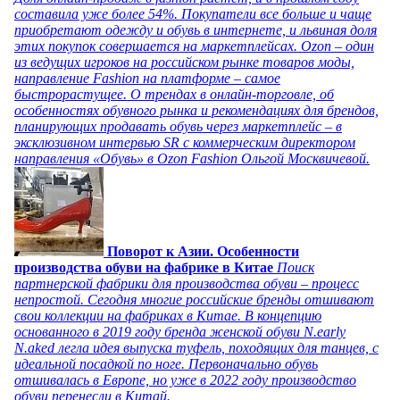
составила уже более 54%. Покупатели все больше и чаще
приобретают одежду и обувь в интернете, и львиная доля
этих покупок совершается на маркетплейсах. Ozon – один
из ведущих игроков на российском рынке товаров моды,
направление Fashion на платформе – самое
быстрорастущее. О трендах в онлайн-торговле, об
особенностях обувного рынка и рекомендациях для брендов,
планирующих продавать обувь через маркетплейс – в
эксклюзивном интервью SR с коммерческим директором
направления «Обувь» в Ozon Fashion Ольгой Москвичевой.
Поворот к Азии. Особенности
производства обуви на фабрике в Китае
Поиск
партнерской фабрики для производства обуви – процесс
непростой. Сегодня многие российские бренды отшивают
свои коллекции на фабриках в Китае. В концепцию
основанного в 2019 году бренда женской обуви N.early
N.aked легла идея выпуска туфель, походящих для танцев, с
идеальной посадкой по ноге. Первоначально обувь
отшивалась в Европе, но уже в 2022 году производство
обуви перенесли в Китай.