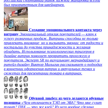
российский спортивный рынок лыжной экипировки всегда
был приоритетным для швейцарцев.
Создание эмоционального контакта через
витрину
Эмоциональный отклик покупателей — ключ к
успеху розничных продаж. Витрины способны не только
привлекать внимание, но и вызывать эмоции: от радости и
ностальгии до чувства принадлежности и желания
обладать. Использование психологических триггеров в
дизайне витрин помогает превратить прохожего в
покупателя. Эксперт SR по визуальному мерчандайзингу и
ритейл-дизайну Виктор Малыгин рассказывает о подходах
в концепции оформления витрин и актуальных темах и
сюжетах для презентации товара в витринах.
Обувной ликбез: из чего делаются обувные
подошвы
«Чем отличается ТЭП от ЭВА? Что мне сулит
тунит? ПВХ — это же клей? Из чего вообще сделана