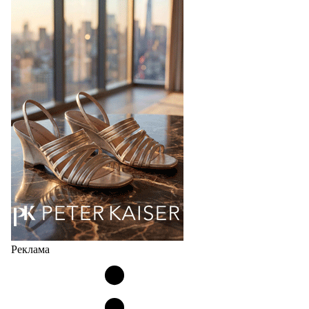
Bubble
Популярный силуэт бренда,1999 года выпуска,
соответствует сегодняшнему тренду на
сникерины (гибридный вариант балеток и
кроссовок обтекаемой формы и с тонкой подошвой).
Но в модели Miu Miu Bubble присутствует еще и…
05.08.2026
3460
Реклама