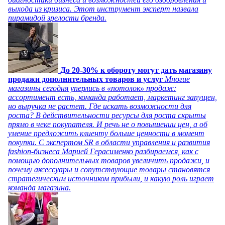
выхода из кризиса. Этот инструмент эксперт назвала
пирамидой зрелости бренда.
До 20-30% к обороту могут дать магазину
продажи дополнительных товаров и услуг
Многие
магазины сегодня уперлись в «потолок» продаж:
ассортимент есть, команда работает, маркетинг запущен,
но выручка не растет. Где искать возможности для
роста? В действительности ресурсы для роста скрыты
прямо в чеке покупателя. И речь не о повышении цен, а об
умение предложить клиенту больше ценности в момент
покупки. С экспертом SR в области управления и развития
fashion-бизнеса Марией Герасименко разбираемся, как с
помощью дополнительных товаров увеличить продажи, и
почему аксессуары и сопутствующие товары становятся
стратегическим источником прибыли, и какую роль играет
команда магазина.