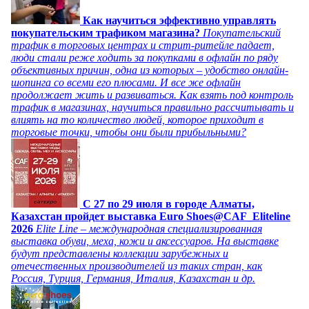
Как научиться эффективно управлять
покупательским трафиком магазина?
Покупательский
трафик в торговых центрах и стрит-ритейле падает,
люди стали реже ходить за покупками в офлайн по ряду
объективных причин, одна из которых – удобство онлайн-
шопинга со всеми его плюсами. И все же офлайн
продолжает жить и развиваться. Как взять под контроль
трафик в магазинах, научиться правильно рассчитывать и
влиять на то количество людей, которое приходит в
торговые точки, чтобы они были прибыльными?
C 27 по 29 июля в городе Алматы,
Казахстан пройдет выставка Euro Shoes@CAF_Eliteline
2026
Elite Line – международная специализированная
выставка обуви, меха, кожи и аксессуаров. На выставке
будут представлены коллекции зарубежных и
отечественных производителей из таких стран, как
Россия, Турция, Германия, Италия, Казахстан и др.