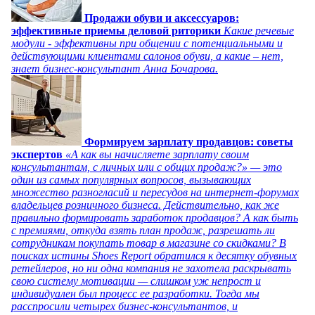
Продажи обуви и аксессуаров:
эффективные приемы деловой риторики
Какие речевые
модули - эффективны при общении с потенциальными и
действующими клиентами салонов обуви, а какие – нет,
знает бизнес-консультант Анна Бочарова.
Формируем зарплату продавцов: советы
экспертов
«А как вы начисляете зарплату своим
консультантам, с личных или с общих продаж?» — это
один из самых популярных вопросов, вызывающих
множество разногласий и пересудов на интернет-форумах
владельцев розничного бизнеса. Действительно, как же
правильно формировать заработок продавцов? А как быть
с премиями, откуда взять план продаж, разрешать ли
сотрудникам покупать товар в магазине со скидками? В
поисках истины Shoes Report обратился к десятку обувных
ретейлеров, но ни одна компания не захотела раскрывать
свою систему мотивации — слишком уж непрост и
индивидуален был процесс ее разработки. Тогда мы
расспросили четырех бизнес-консультантов, и