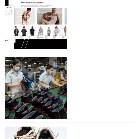
На платформе Lamoda - новый раздел и
условия продвижения локальных
дизайнерских марок
Российский маркетплейс Lamoda решил обновить
раздел для продажи продукции локальных
дизайнерских марок одежды, обуви и аксессуаров.
Бренды также получат маркетинговую…
06.08.2026
219
Объем мирового производства обуви в