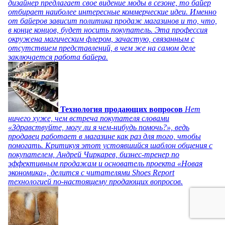
дизайнер предлагает свое видение моды в сезоне, то байер
отбирает наиболее интересные коммерческие идеи. Именно
от байеров зависит политика продаж магазинов и то, что,
в конце концов, будет носить покупатель. Эта профессия
окружена магическим флером, зачастую, связанным с
отсутствием представлений, в чем же на самом деле
заключается работа байера.
Технология продающих вопросов
Нет
ничего хуже, чем встреча покупателя словами
«Здравствуйте, могу ли я чем-нибудь помочь?», ведь
продавец работает в магазине как раз для того, чтобы
помогать. Критикуя этот устоявшийся шаблон общения с
покупателем, Андрей Чиркарев, бизнес-тренер по
эффективным продажам и основатель проекта «Новая
экономика», делится с читателями Shoes Report
технологией по-настоящему продающих вопросов.