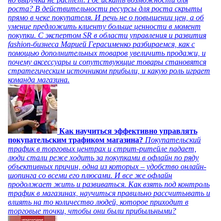
роста? В действительности ресурсы для роста скрыты
прямо в чеке покупателя. И речь не о повышении цен, а об
умение предложить клиенту больше ценности в момент
покупки. С экспертом SR в области управления и развития
fashion-бизнеса Марией Герасименко разбираемся, как с
помощью дополнительных товаров увеличить продажи, и
почему аксессуары и сопутствующие товары становятся
стратегическим источником прибыли, и какую роль играет
команда магазина.
Как научиться эффективно управлять
покупательским трафиком магазина?
Покупательский
трафик в торговых центрах и стрит-ритейле падает,
люди стали реже ходить за покупками в офлайн по ряду
объективных причин, одна из которых – удобство онлайн-
шопинга со всеми его плюсами. И все же офлайн
продолжает жить и развиваться. Как взять под контроль
трафик в магазинах, научиться правильно рассчитывать и
влиять на то количество людей, которое приходит в
торговые точки, чтобы они были прибыльными?