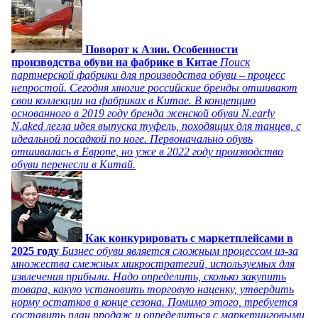
Поворот к Азии. Особенности
производства обуви на фабрике в Китае
Поиск
партнерской фабрики для производства обуви – процесс
непростой. Сегодня многие российские бренды отшивают
свои коллекции на фабриках в Китае. В концепцию
основанного в 2019 году бренда женской обуви N.early
N.aked легла идея выпуска туфель, походящих для танцев, с
идеальной посадкой по ноге. Первоначально обувь
отшивалась в Европе, но уже в 2022 году производство
обуви перенесли в Китай.
Как конкурировать с маркетплейсами в
2025 году
Бизнес обуви является сложным процессом из-за
множества смежных микростратегий, используемых для
извлечения прибыли. Надо определить, сколько закупить
товара, какую установить торговую наценку, утвердить
норму остатков в конце сезона. Помимо этого, требуется
составить план продаж и определиться с маркетинговыми