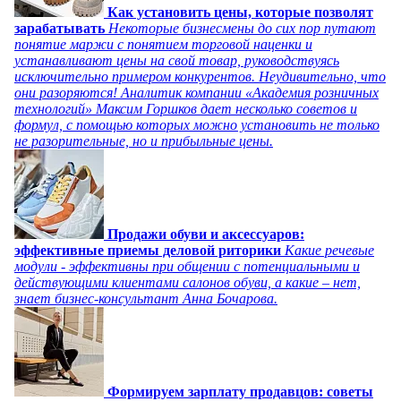
Как установить цены, которые позволят
зарабатывать
Некоторые бизнесмены до сих пор путают
понятие маржи с понятием торговой наценки и
устанавливают цены на свой товар, руководствуясь
исключительно примером конкурентов. Неудивительно, что
они разоряются! Аналитик компании «Академия розничных
технологий» Максим Горшков дает несколько советов и
формул, с помощью которых можно установить не только
не разорительные, но и прибыльные цены.
Продажи обуви и аксессуаров:
эффективные приемы деловой риторики
Какие речевые
модули - эффективны при общении с потенциальными и
действующими клиентами салонов обуви, а какие – нет,
знает бизнес-консультант Анна Бочарова.
Формируем зарплату продавцов: советы