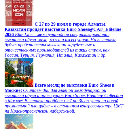
C 27 по 29 июля в городе Алматы,
Казахстан пройдет выставка Euro Shoes@CAF_Eliteline
2026
Elite Line – международная специализированная
выставка обуви, меха, кожи и аксессуаров. На выставке
будут представлены коллекции зарубежных и
отечественных производителей из таких стран, как
Россия, Турция, Германия, Италия, Казахстан и др.
Всего месяц до выставки Euro Shoes в
Москве!
Считаем дни для главной международной
выставки обуви и аксессуаров Euro Shoes Premiere Collection
в Москве! Выставка пройдет с 27 по 30 августа на новой
премиальной площадке – в столичном конгресс-центре ЦМТ
на Краснопресненской набережной.