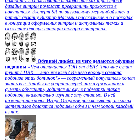
обладать. Использование психологических триггеров в
дизайне витрин помогает превратить прохожего в
покупателя. Эксперт SR по визуальному мерчандайзингу и
ритейл-дизайну Виктор Малыгин рассказывает о подходах
в концепции оформления витрин и актуальных темах и
сюжетах для презентации товара в витринах.
Обувной ликбез: из чего делаются обувные
подошвы
«Чем отличается ТЭП от ЭВА? Что мне сулит
тунит? ПВХ — это же клей? Из чего вообще сделана
подошва этих ботинок?» — современный покупатель хочет
знать все. Чтобы не ударить перед ним в грязь лицом и
суметь объяснить, годится ли ему в подметки такая
подошва, внимательно изучите эту статью. В ней
инженер-технолог Игорь Окороков рассказывает, из каких
материалов делаются подошвы обуви и чем хорош каждый
из них.