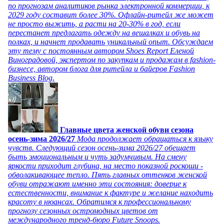
по прогнозам аналитиков рынка электронной коммерции, к
2029 году составит более 30%. Офлайн-ритейл же может
не просто выжить, а расти на 20-30% в год, если
перестанет предлагать одежду на вешалках и обувь на
полках, и начнет продавать уникальный опыт. Обсуждаем
эту тему с постоянным автором Shoes Report Еленой
Виноградовой, экспертом по закупкам и продажам в fashion-
бизнесе, автором блога для ритейла и байеров Fashion
Business Blog.
Главные цвета женской обуви сезона
осень-зима 2026/27
Мода продолжает обращаться к языку
чувств. Следующий сезон осень-зима 2026/27 обещает
быть эмоциональным и чуть задумчивым. На смену
яркости приходит глубина, на место показной роскоши -
обволакивающее тепло. Пять главных оттенков женской
обуви отражают именно эти состояния: доверие к
естественности, внимание к фактуре и желание находить
красоту в нюансах. Обратимся к профессиональному
прогнозу сезонных остромодных цветов от
международного тренд-бюро Future Snoops.