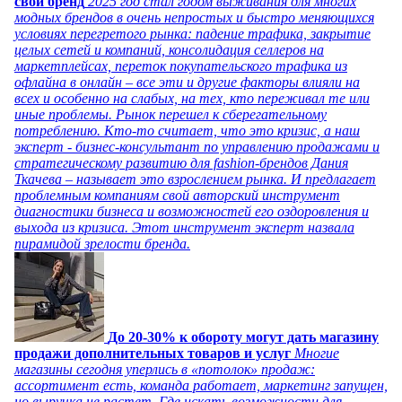
свой бренд
2025 год стал годом выживания для многих
модных брендов в очень непростых и быстро меняющихся
условиях перегретого рынка: падение трафика, закрытие
целых сетей и компаний, консолидация селлеров на
маркетплейсах, переток покупательского трафика из
офлайна в онлайн – все эти и другие факторы влияли на
всех и особенно на слабых, на тех, кто переживал те или
иные проблемы. Рынок перешел к сберегательному
потреблению. Кто-то считает, что это кризис, а наш
эксперт - бизнес-консультант по управлению продажами и
стратегическому развитию для fashion-брендов Дания
Ткачева – называет это взрослением рынка. И предлагает
проблемным компаниям свой авторский инструмент
диагностики бизнеса и возможностей его оздоровления и
выхода из кризиса. Этот инструмент эксперт назвала
пирамидой зрелости бренда.
До 20-30% к обороту могут дать магазину
продажи дополнительных товаров и услуг
Многие
магазины сегодня уперлись в «потолок» продаж:
ассортимент есть, команда работает, маркетинг запущен,
но выручка не растет. Где искать возможности для