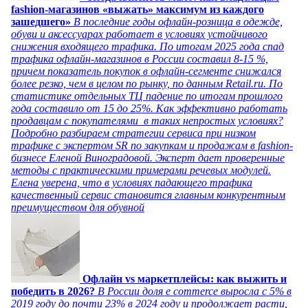
fashion-магазинов «выжать» максимум из каждого
зашедшего»
В последние годы офлайн-розница в одежде,
обуви и аксессуарах работает в условиях устойчивого
снижения входящего трафика. По итогам 2025 года спад
трафика офлайн-магазинов в России составил 8-15 %,
причем показатель покупок в офлайн-сегменте снижался
более резко, чем в целом по рынку, по данным Retail.ru. По
статистике отдельных ТЦ падение по итогам прошлого
года составило от 15 до 25%. Как эффективно работать
продавцам с покупателями в таких непростых условиях?
Подробно разбираем стратегии сервиса при низком
трафике с экспертом SR по закупкам и продажам в fashion-
бизнесе Еленой Виноградовой. Эксперт дает проверенные
методы с практическими примерами речевых модулей.
Елена уверена, что в условиях падающего трафика
качественный сервис становится главным конкурентным
преимуществом для обувной
Офлайн vs маркетплейсы: как выжить и
победить в 2026?
В России доля e commerce выросла с 5% в
2019 году до почти 23% в 2024 году и продолжает расти,