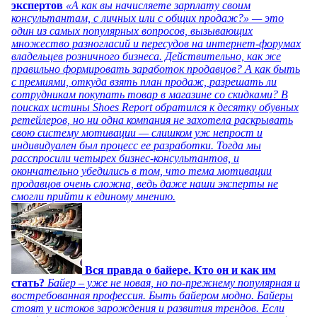
экспертов
«А как вы начисляете зарплату своим
консультантам, с личных или с общих продаж?» — это
один из самых популярных вопросов, вызывающих
множество разногласий и пересудов на интернет-форумах
владельцев розничного бизнеса. Действительно, как же
правильно формировать заработок продавцов? А как быть
с премиями, откуда взять план продаж, разрешать ли
сотрудникам покупать товар в магазине со скидками? В
поисках истины Shoes Report обратился к десятку обувных
ретейлеров, но ни одна компания не захотела раскрывать
свою систему мотивации — слишком уж непрост и
индивидуален был процесс ее разработки. Тогда мы
расспросили четырех бизнес-консультантов, и
окончательно убедились в том, что тема мотивации
продавцов очень сложна, ведь даже наши эксперты не
смогли прийти к единому мнению.
Вся правда о байере. Кто он и как им
стать?
Байер – уже не новая, но по-прежнему популярная и
востребованная профессия. Быть байером модно. Байеры
стоят у истоков зарождения и развития трендов. Если