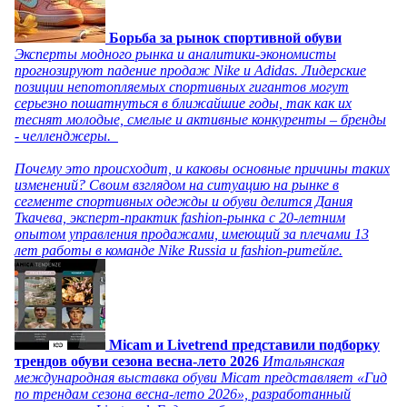
Борьба за рынок спортивной обуви
Эксперты модного рынка и аналитики-экономисты
прогнозируют падение продаж Nike и Adidas. Лидерские
позиции непотопляемых спортивных гигантов могут
серьезно пошатнуться в ближайшие годы, так как их
теснят молодые, смелые и активные конкуренты – бренды
- челленджеры.
Почему это происходит, и каковы основные причины таких
изменений? Своим взглядом на ситуацию на рынке в
сегменте спортивных одежды и обуви делится Дания
Ткачева, эксперт-практик fashion-рынка с 20-летним
опытом управления продажами, имеющий за плечами 13
лет работы в команде Nike Russia и fashion-ритейле.
Micam и Livetrend представили подборку
трендов обуви сезона весна-лето 2026
Итальянская
международная выставка обуви Micam представляет «Гид
по трендам сезона весна-лето 2026», разработанный