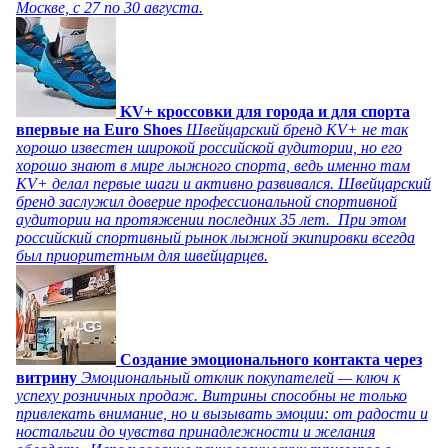
Москве, с 27 по 30 августа.
KV+ кроссовки для города и для спорта
впервые на Euro Shoes
Швейцарский бренд KV+ не так
хорошо известен широкой российской аудитории, но его
хорошо знают в мире лыжного спорта, ведь именно там
KV+ делал первые шаги и активно развивался. Швейцарский
бренд заслужил доверие профессиональной спортивной
аудитории на протяжении последних 35 лет. При этом
российский спортивный рынок лыжной экипировки всегда
был приоритетным для швейцарцев.
Создание эмоционального контакта через
витрину
Эмоциональный отклик покупателей — ключ к
успеху розничных продаж. Витрины способны не только
привлекать внимание, но и вызывать эмоции: от радости и
ностальгии до чувства принадлежности и желания