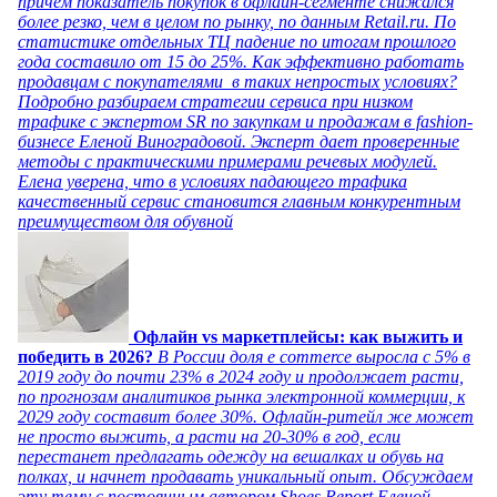
причем показатель покупок в офлайн-сегменте снижался
более резко, чем в целом по рынку, по данным Retail.ru. По
статистике отдельных ТЦ падение по итогам прошлого
года составило от 15 до 25%. Как эффективно работать
продавцам с покупателями в таких непростых условиях?
Подробно разбираем стратегии сервиса при низком
трафике с экспертом SR по закупкам и продажам в fashion-
бизнесе Еленой Виноградовой. Эксперт дает проверенные
методы с практическими примерами речевых модулей.
Елена уверена, что в условиях падающего трафика
качественный сервис становится главным конкурентным
преимуществом для обувной
Офлайн vs маркетплейсы: как выжить и
победить в 2026?
В России доля e commerce выросла с 5% в
2019 году до почти 23% в 2024 году и продолжает расти,
по прогнозам аналитиков рынка электронной коммерции, к
2029 году составит более 30%. Офлайн-ритейл же может
не просто выжить, а расти на 20-30% в год, если
перестанет предлагать одежду на вешалках и обувь на
полках, и начнет продавать уникальный опыт. Обсуждаем
эту тему с постоянным автором Shoes Report Еленой