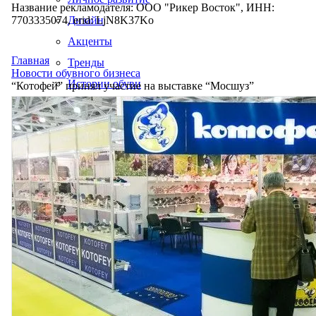
Название рекламодателя: ООО "Рикер Восток", ИНН:
7703335074, erid: LjN8K37Ko
Дизайн
Акценты
Главная
Тренды
Новости обувного бизнеса
Истории обуви
“Котофей” принял участие на выставке “Мосшуз”
Производство