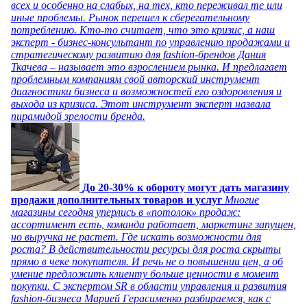
всех и особенно на слабых, на тех, кто переживал те или
иные проблемы. Рынок перешел к сберегательному
потреблению. Кто-то считает, что это кризис, а наш
эксперт - бизнес-консультант по управлению продажами и
стратегическому развитию для fashion-брендов Дания
Ткачева – называет это взрослением рынка. И предлагает
проблемным компаниям свой авторский инструмент
диагностики бизнеса и возможностей его оздоровления и
выхода из кризиса. Этот инструмент эксперт назвала
пирамидой зрелости бренда.
До 20-30% к обороту могут дать магазину
продажи дополнительных товаров и услуг
Многие
магазины сегодня уперлись в «потолок» продаж:
ассортимент есть, команда работает, маркетинг запущен,
но выручка не растет. Где искать возможности для
роста? В действительности ресурсы для роста скрыты
прямо в чеке покупателя. И речь не о повышении цен, а об
умение предложить клиенту больше ценности в момент
покупки. С экспертом SR в области управления и развития
fashion-бизнеса Марией Герасименко разбираемся, как с