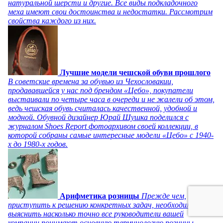
натуральной шерсти и другие. Все виды подкладочного
меха имеют свои достоинства и недостатки. Рассмотрим
свойства каждого из них.
Лучшие модели чешской обуви прошлого
В советские времена за обувью из Чехословакии,
продававшейся у нас под брендом «Цебо», покупатели
выстаивали по четыре часа в очереди и не жалели об этом,
ведь чешская обувь считалась качественной, удобной и
модной. Обувной дизайнер Юрай Шушка поделился с
журналом Shoes Report фотоархивом своей коллекции, в
которой собраны самые интересные модели «Цебо» с 1940-
х до 1980-х годов.
Арифметика розницы
Прежде чем,
приступить к решению конкретных задач, необходимо
выяснить насколько точно все руководители вашей
компании понимают основную терминологию розницы.