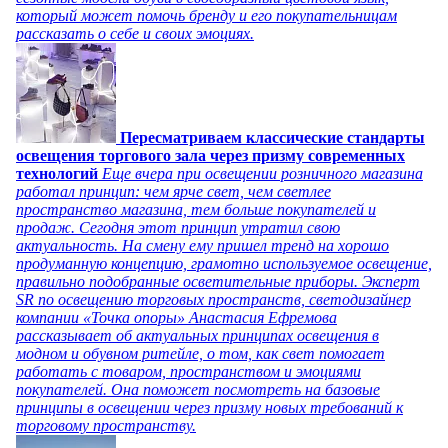
который может помочь бренду и его покупательницам
рассказать о себе и своих эмоциях.
Пересматриваем классические стандарты
освещения торгового зала через призму современных
технологий
Еще вчера при освещении розничного магазина
работал принцип: чем ярче свет, чем светлее
пространство магазина, тем больше покупателей и
продаж. Сегодня этот принцип утратил свою
актуальность. На смену ему пришел тренд на хорошо
продуманную концепцию, грамотно используемое освещение,
правильно подобранные осветительные приборы. Эксперт
SR по освещению торговых пространств, светодизайнер
компании «Точка опоры» Анастасия Ефремова
рассказывает об актуальных принципах освещения в
модном и обувном ритейле, о том, как свет помогает
работать с товаром, пространством и эмоциями
покупателей. Она поможет посмотреть на базовые
принципы в освещении через призму новых требований к
торговому пространству.