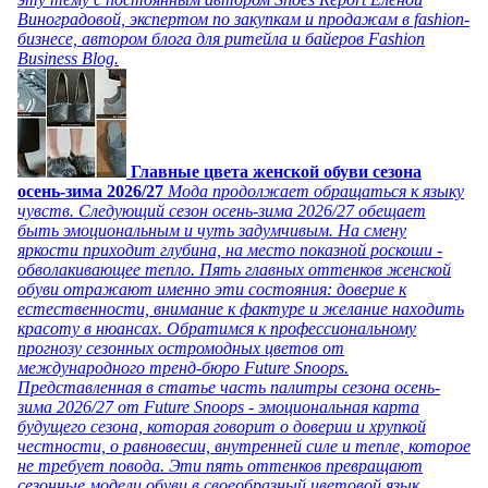
Виноградовой, экспертом по закупкам и продажам в fashion-
бизнесе, автором блога для ритейла и байеров Fashion
Business Blog.
Главные цвета женской обуви сезона
осень-зима 2026/27
Мода продолжает обращаться к языку
чувств. Следующий сезон осень-зима 2026/27 обещает
быть эмоциональным и чуть задумчивым. На смену
яркости приходит глубина, на место показной роскоши -
обволакивающее тепло. Пять главных оттенков женской
обуви отражают именно эти состояния: доверие к
естественности, внимание к фактуре и желание находить
красоту в нюансах. Обратимся к профессиональному
прогнозу сезонных остромодных цветов от
международного тренд-бюро Future Snoops.
Представленная в статье часть палитры сезона осень-
зима 2026/27 от Future Snoops - эмоциональная карта
будущего сезона, которая говорит о доверии и хрупкой
честности, о равновесии, внутренней силе и тепле, которое
не требует повода. Эти пять оттенков превращают
сезонные модели обуви в своеобразный цветовой язык,