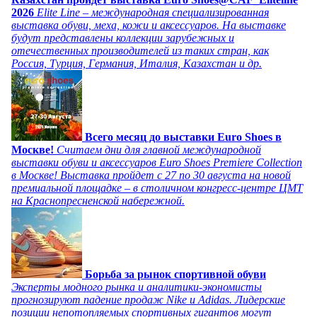
2026
Elite Line – международная специализированная
выставка обуви, меха, кожи и аксессуаров. На выставке
будут представлены коллекции зарубежных и
отечественных производителей из таких стран, как
Россия, Турция, Германия, Италия, Казахстан и др.
Всего месяц до выставки Euro Shoes в
Москве!
Считаем дни для главной международной
выставки обуви и аксессуаров Euro Shoes Premiere Collection
в Москве! Выставка пройдет с 27 по 30 августа на новой
премиальной площадке – в столичном конгресс-центре ЦМТ
на Краснопресненской набережной.
Борьба за рынок спортивной обуви
Эксперты модного рынка и аналитики-экономисты
прогнозируют падение продаж Nike и Adidas. Лидерские
позиции непотопляемых спортивных гигантов могут