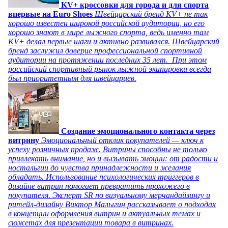
KV+ кроссовки для города и для спорта
впервые на Euro Shoes
Швейцарский бренд KV+ не так
хорошо известен широкой российской аудитории, но его
хорошо знают в мире лыжного спорта, ведь именно там
KV+ делал первые шаги и активно развивался. Швейцарский
бренд заслужил доверие профессиональной спортивной
аудитории на протяжении последних 35 лет. При этом
российский спортивный рынок лыжной экипировки всегда
был приоритетным для швейцарцев.
Создание эмоционального контакта через
витрину
Эмоциональный отклик покупателей — ключ к
успеху розничных продаж. Витрины способны не только
привлекать внимание, но и вызывать эмоции: от радости и
ностальгии до чувства принадлежности и желания
обладать. Использование психологических триггеров в
дизайне витрин помогает превратить прохожего в
покупателя. Эксперт SR по визуальному мерчандайзингу и
ритейл-дизайну Виктор Малыгин рассказывает о подходах
в концепции оформления витрин и актуальных темах и
сюжетах для презентации товара в витринах.