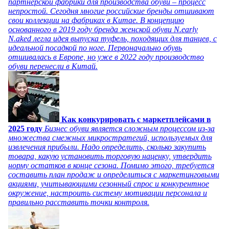
партнерской фабрики для производства обуви – процесс
непростой. Сегодня многие российские бренды отшивают
свои коллекции на фабриках в Китае. В концепцию
основанного в 2019 году бренда женской обуви N.early
N.aked легла идея выпуска туфель, походящих для танцев, с
идеальной посадкой по ноге. Первоначально обувь
отшивалась в Европе, но уже в 2022 году производство
обуви перенесли в Китай.
Как конкурировать с маркетплейсами в
2025 году
Бизнес обуви является сложным процессом из-за
множества смежных микростратегий, используемых для
извлечения прибыли. Надо определить, сколько закупить
товара, какую установить торговую наценку, утвердить
норму остатков в конце сезона. Помимо этого, требуется
составить план продаж и определиться с маркетинговыми
акциями, учитывающими сезонный спрос и конкурентное
окружение, настроить систему мотивации персонала и
правильно расставить точки контроля.