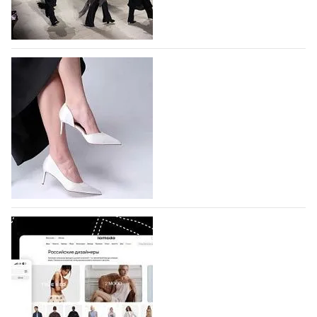
На участие в Московской неделе моды
подано 1047 заявок
На участие в седьмой Московской неделе моды,
которая пройдет в российской столице с 26 сентября
по 1 октября, уже подано 1047 заявок. Примерно
половину из них (494) прислали дизайнеры,
коллекции которых не были представлены в…
07.08.2026
539
BALLINA представит свои новинки на Euro
Shoes
Компания BALLINA Guangzhou Lihuang Footwear
Co., Ltd., основанная в 2011 году и расположенная в
Гуанчжоу, столице моды Китая, является