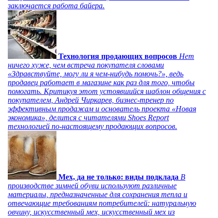
заключается работа байера.
Технология продающих вопросов
Нет
ничего хуже, чем встреча покупателя словами
«Здравствуйте, могу ли я чем-нибудь помочь?», ведь
продавец работает в магазине как раз для того, чтобы
помогать. Критикуя этот устоявшийся шаблон общения с
покупателем, Андрей Чиркарев, бизнес-тренер по
эффективным продажам и основатель проекта «Новая
экономика», делится с читателями Shoes Report
технологией по-настоящему продающих вопросов.
Мех, да не только: виды подклада
В
производстве зимней обуви используют различные
материалы, предназначенные для сохранения тепла и
отвечающие требованиям потребителей: натуральную
овчину, искусственный мех, искусственный мех из