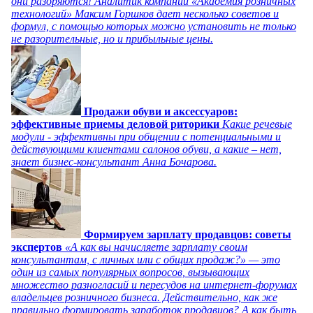
они разоряются! Аналитик компании «Академия розничных
технологий» Максим Горшков дает несколько советов и
формул, с помощью которых можно установить не только
не разорительные, но и прибыльные цены.
Продажи обуви и аксессуаров:
эффективные приемы деловой риторики
Какие речевые
модули - эффективны при общении с потенциальными и
действующими клиентами салонов обуви, а какие – нет,
знает бизнес-консультант Анна Бочарова.
Формируем зарплату продавцов: советы
экспертов
«А как вы начисляете зарплату своим
консультантам, с личных или с общих продаж?» — это
один из самых популярных вопросов, вызывающих
множество разногласий и пересудов на интернет-форумах
владельцев розничного бизнеса. Действительно, как же
правильно формировать заработок продавцов? А как быть