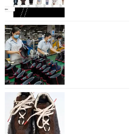
профессиональной обувной компанией,
объединяющей разработку, производство и…
07.08.2026
394
На платформе Lamoda - новый раздел и
условия продвижения локальных
дизайнерских марок
Российский маркетплейс Lamoda решил обновить
раздел для продажи продукции локальных
дизайнерских марок одежды, обуви и аксессуаров.
Бренды также получат маркетинговую…
06.08.2026
558
Объем мирового производства обуви в
2025 году практически не увеличился
В 2025 году мировое производство обуви
практически не изменилось, зафиксировав
незначительный рост на 0,1% до 24,6 млрд пар, -