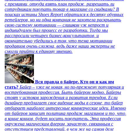
с премиями, откуда взять план продаж, разрешать ли
сотрудникам покупать товар в магазине со скидками? В
поисках истины Shoes Report обратился к десятку обувных
ретейлеров, но ни одна компания не захотела раскрывать
свою систему мотивации — слишком уж непрост и
индивидуален был процесс ее разработки. Тогда мы
расспросили четырех бизнес-консультантов, и
окончательно убедились в том, что тема мотивации
продавцов очень сложна, ведь даже наши эксперты не
смогли прийти к единому мнению.
Вся правда о байере. Кто он и как им
стать?
Байер – уже не новая, но по-прежнему популярная и
востребованная профессия. Быть байером модно. Байеры
стоят у истоков зарождения и развития трендов. Если
дизайнер предлагает свое видение моды в сезоне, то байер
отбирает наиболее интересные коммерческие идеи. Именно
от байеров зависит политика продаж магазинов и то, что,
в конце концов, будет носить покупатель. Эта профессия
окружена магическим флером, зачастую, связанным с
отсутствием представлений, в чем же на самом деле