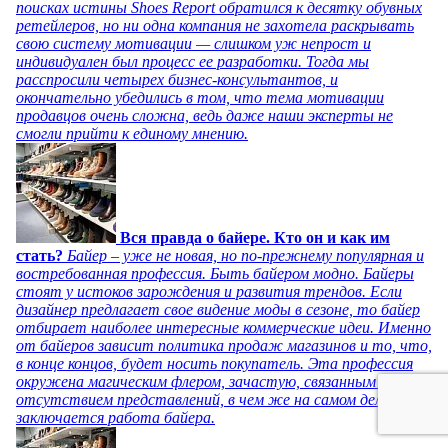
поисках истины Shoes Report обратился к десятку обувных
ретейлеров, но ни одна компания не захотела раскрывать
свою систему мотивации — слишком уж непрост и
индивидуален был процесс ее разработки. Тогда мы
расспросили четырех бизнес-консультантов, и
окончательно убедились в том, что тема мотивации
продавцов очень сложна, ведь даже наши эксперты не
смогли прийти к единому мнению.
Вся правда о байере. Кто он и как им
стать?
Байер – уже не новая, но по-прежнему популярная и
востребованная профессия. Быть байером модно. Байеры
стоят у истоков зарождения и развития трендов. Если
дизайнер предлагает свое видение моды в сезоне, то байер
отбирает наиболее интересные коммерческие идеи. Именно
от байеров зависит политика продаж магазинов и то, что,
в конце концов, будет носить покупатель. Эта профессия
окружена магическим флером, зачастую, связанным с
отсутствием представлений, в чем же на самом деле
заключается работа байера.