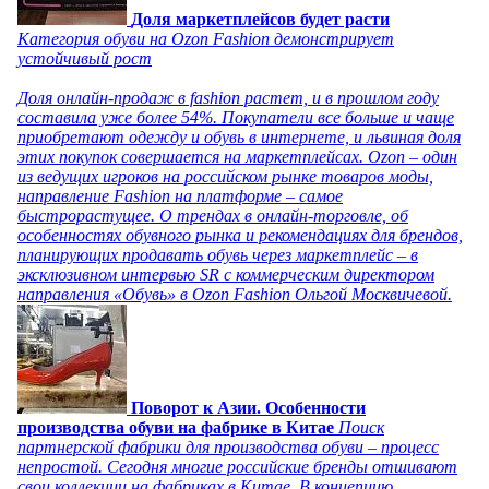
Доля маркетплейсов будет расти
Категория обуви на Ozon Fashion демонстрирует
устойчивый рост
Доля онлайн-продаж в fashion растет, и в прошлом году
составила уже более 54%. Покупатели все больше и чаще
приобретают одежду и обувь в интернете, и львиная доля
этих покупок совершается на маркетплейсах. Ozon – один
из ведущих игроков на российском рынке товаров моды,
направление Fashion на платформе – самое
быстрорастущее. О трендах в онлайн-торговле, об
особенностях обувного рынка и рекомендациях для брендов,
планирующих продавать обувь через маркетплейс – в
эксклюзивном интервью SR с коммерческим директором
направления «Обувь» в Ozon Fashion Ольгой Москвичевой.
Поворот к Азии. Особенности
производства обуви на фабрике в Китае
Поиск
партнерской фабрики для производства обуви – процесс
непростой. Сегодня многие российские бренды отшивают
свои коллекции на фабриках в Китае. В концепцию