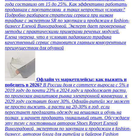
года составило от 15 до 25%. Как эффективно работать
продавцам с покупателями в таких непростых условиях?
Подробно разбираем стратегии сервиса при низком
трафике с экспертом SR по закупкам и продажам в fashion-
бизнесе Еленой Виноградовой. Эксперт дает проверенные
методы с практическими примерами речевых модулей.
Елена уверена, что в условиях падающего трафика
качественный сервис становится главным конкурентным
преимуществом для обувной
Офлайн vs маркетплейсы: как выжить и
победить в 2026?
В России доля e commerce выросла с 5% в
2019 году до почти 23% в 2024 году и продолжает расти,
по прогнозам аналитиков рынка электронной коммерции, к
2029 году составит более 30%. Офлайн-ритейл же может
не просто выжить, а расти на 20-30% в год, если
перестанет предлагать одежду на вешалках и обувь на
полках, и начнет продавать уникальный опыт. Обсуждаем
эту тему с постоянным автором Shoes Report Еленой
Виноградовой, экспертом по закупкам и продажам в fashion-
бизнесе, автором блога для ритейла и байеров Fashion