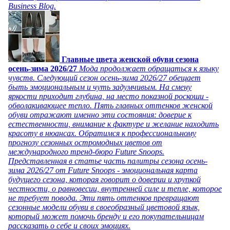
Business Blog.
Главные цвета женской обуви сезона
осень-зима 2026/27
Мода продолжает обращаться к языку
чувств. Следующий сезон осень-зима 2026/27 обещает
быть эмоциональным и чуть задумчивым. На смену
яркости приходит глубина, на место показной роскоши -
обволакивающее тепло. Пять главных оттенков женской
обуви отражают именно эти состояния: доверие к
естественности, внимание к фактуре и желание находить
красоту в нюансах. Обратимся к профессиональному
прогнозу сезонных остромодных цветов от
международного тренд-бюро Future Snoops.
Представленная в статье часть палитры сезона осень-
зима 2026/27 от Future Snoops - эмоциональная карта
будущего сезона, которая говорит о доверии и хрупкой
честности, о равновесии, внутренней силе и тепле, которое
не требует повода. Эти пять оттенков превращают
сезонные модели обуви в своеобразный цветовой язык,
который может помочь бренду и его покупательницам
рассказать о себе и своих эмоциях.