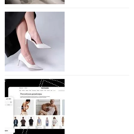
На участие в Московской неделе моды
подано 1047 заявок
На участие в седьмой Московской неделе моды,
которая пройдет в российской столице с 26 сентября
по 1 октября, уже подано 1047 заявок. Примерно
половину из них (494) прислали дизайнеры,
коллекции которых не были представлены в…
07.08.2026
576
BALLINA представит свои новинки на Euro
Shoes
Компания BALLINA Guangzhou Lihuang Footwear
Co., Ltd., основанная в 2011 году и расположенная в
Гуанчжоу, столице моды Китая, является
профессиональной обувной компанией,