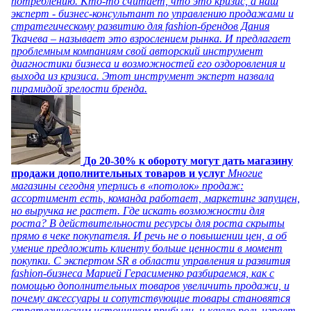
потреблению. Кто-то считает, что это кризис, а наш
эксперт - бизнес-консультант по управлению продажами и
стратегическому развитию для fashion-брендов Дания
Ткачева – называет это взрослением рынка. И предлагает
проблемным компаниям свой авторский инструмент
диагностики бизнеса и возможностей его оздоровления и
выхода из кризиса. Этот инструмент эксперт назвала
пирамидой зрелости бренда.
До 20-30% к обороту могут дать магазину
продажи дополнительных товаров и услуг
Многие
магазины сегодня уперлись в «потолок» продаж:
ассортимент есть, команда работает, маркетинг запущен,
но выручка не растет. Где искать возможности для
роста? В действительности ресурсы для роста скрыты
прямо в чеке покупателя. И речь не о повышении цен, а об
умение предложить клиенту больше ценности в момент
покупки. С экспертом SR в области управления и развития
fashion-бизнеса Марией Герасименко разбираемся, как с
помощью дополнительных товаров увеличить продажи, и
почему аксессуары и сопутствующие товары становятся
стратегическим источником прибыли, и какую роль играет