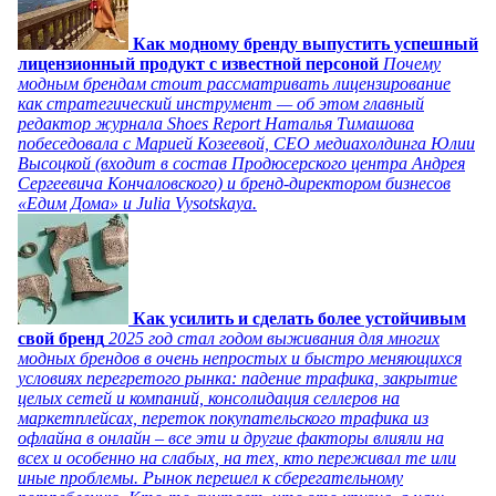
Как модному бренду выпустить успешный
лицензионный продукт с известной персоной
Почему
модным брендам стоит рассматривать лицензирование
как стратегический инструмент — об этом главный
редактор журнала Shoes Report Наталья Тимашова
побеседовала с Марией Козеевой, СЕО медиахолдинга Юлии
Высоцкой (входит в состав Продюсерского центра Андрея
Сергеевича Кончаловского) и бренд-директором бизнесов
«Едим Дома» и Julia Vysotskaya.
Как усилить и сделать более устойчивым
свой бренд
2025 год стал годом выживания для многих
модных брендов в очень непростых и быстро меняющихся
условиях перегретого рынка: падение трафика, закрытие
целых сетей и компаний, консолидация селлеров на
маркетплейсах, переток покупательского трафика из
офлайна в онлайн – все эти и другие факторы влияли на
всех и особенно на слабых, на тех, кто переживал те или
иные проблемы. Рынок перешел к сберегательному