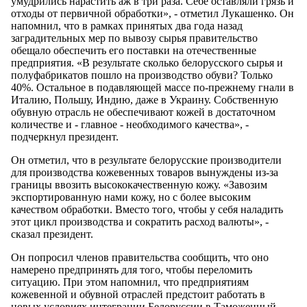
умудрились нарастить аж в три раза. Себе оставляли грязь и
отходы от первичной обработки», - отметил Лукашенко. Он
напомнил, что в рамках принятых два года назад
заградительных мер по вывозу сырья правительство
обещало обеспечить его поставки на отечественные
предприятия. «В результате сколько белорусского сырья и
полуфабрикатов пошло на производство обуви? Только
40%. Остальное в подавляющей массе по-прежнему гнали в
Италию, Польшу, Индию, даже в Украину. Собственную
обувную отрасль не обеспечивают кожей в достаточном
количестве и - главное - необходимого качества», -
подчеркнул президент.
Он отметил, что в результате белорусские производители
для производства кожевенных товаров вынуждены из-за
границы ввозить высококачественную кожу. «Завозим
экспортированную нами кожу, но с более высоким
качеством обработки. Вместо того, чтобы у себя наладить
этот цикл производства и сократить расход валюты», -
сказал президент.
Он попросил членов правительства сообщить, что оно
намерено предпринять для того, чтобы переломить
ситуацию. При этом напомнил, что предприятиям
кожевенной и обувной отраслей предстоит работать в
новых условиях интеграции Белоруссии в Таможенный