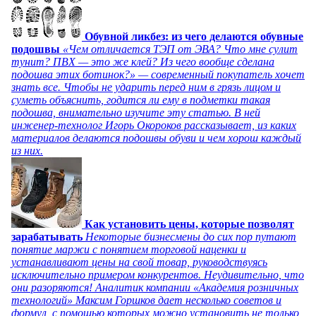
Обувной ликбез: из чего делаются обувные
подошвы
«Чем отличается ТЭП от ЭВА? Что мне сулит
тунит? ПВХ — это же клей? Из чего вообще сделана
подошва этих ботинок?» — современный покупатель хочет
знать все. Чтобы не ударить перед ним в грязь лицом и
суметь объяснить, годится ли ему в подметки такая
подошва, внимательно изучите эту статью. В ней
инженер-технолог Игорь Окороков рассказывает, из каких
материалов делаются подошвы обуви и чем хорош каждый
из них.
Как установить цены, которые позволят
зарабатывать
Некоторые бизнесмены до сих пор путают
понятие маржи с понятием торговой наценки и
устанавливают цены на свой товар, руководствуясь
исключительно примером конкурентов. Неудивительно, что
они разоряются! Аналитик компании «Академия розничных
технологий» Максим Горшков дает несколько советов и
формул, с помощью которых можно установить не только