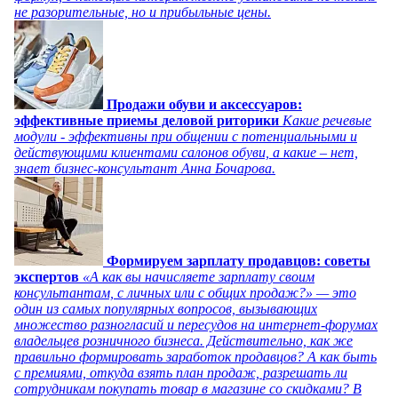
не разорительные, но и прибыльные цены.
Продажи обуви и аксессуаров:
эффективные приемы деловой риторики
Какие речевые
модули - эффективны при общении с потенциальными и
действующими клиентами салонов обуви, а какие – нет,
знает бизнес-консультант Анна Бочарова.
Формируем зарплату продавцов: советы
экспертов
«А как вы начисляете зарплату своим
консультантам, с личных или с общих продаж?» — это
один из самых популярных вопросов, вызывающих
множество разногласий и пересудов на интернет-форумах
владельцев розничного бизнеса. Действительно, как же
правильно формировать заработок продавцов? А как быть
с премиями, откуда взять план продаж, разрешать ли
сотрудникам покупать товар в магазине со скидками? В