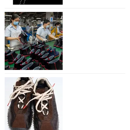
объединяющей разработку, производство и…
07.08.2026
431
На платформе Lamoda - новый раздел и
условия продвижения локальных
дизайнерских марок
Российский маркетплейс Lamoda решил обновить
раздел для продажи продукции локальных
дизайнерских марок одежды, обуви и аксессуаров.
Бренды также получат маркетинговую…
06.08.2026
588
Объем мирового производства обуви в
2025 году практически не увеличился
В 2025 году мировое производство обуви
практически не изменилось, зафиксировав
незначительный рост на 0,1% до 24,6 млрд пар, -
данные опубликованы в аналитическом вестнике