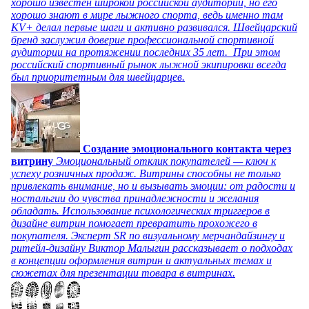
хорошо известен широкой российской аудитории, но его
хорошо знают в мире лыжного спорта, ведь именно там
KV+ делал первые шаги и активно развивался. Швейцарский
бренд заслужил доверие профессиональной спортивной
аудитории на протяжении последних 35 лет. При этом
российский спортивный рынок лыжной экипировки всегда
был приоритетным для швейцарцев.
Создание эмоционального контакта через
витрину
Эмоциональный отклик покупателей — ключ к
успеху розничных продаж. Витрины способны не только
привлекать внимание, но и вызывать эмоции: от радости и
ностальгии до чувства принадлежности и желания
обладать. Использование психологических триггеров в
дизайне витрин помогает превратить прохожего в
покупателя. Эксперт SR по визуальному мерчандайзингу и
ритейл-дизайну Виктор Малыгин рассказывает о подходах
в концепции оформления витрин и актуальных темах и
сюжетах для презентации товара в витринах.