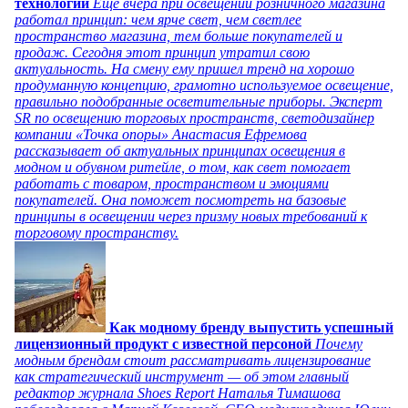
технологий
Еще вчера при освещении розничного магазина
работал принцип: чем ярче свет, чем светлее
пространство магазина, тем больше покупателей и
продаж. Сегодня этот принцип утратил свою
актуальность. На смену ему пришел тренд на хорошо
продуманную концепцию, грамотно используемое освещение,
правильно подобранные осветительные приборы. Эксперт
SR по освещению торговых пространств, светодизайнер
компании «Точка опоры» Анастасия Ефремова
рассказывает об актуальных принципах освещения в
модном и обувном ритейле, о том, как свет помогает
работать с товаром, пространством и эмоциями
покупателей. Она поможет посмотреть на базовые
принципы в освещении через призму новых требований к
торговому пространству.
Как модному бренду выпустить успешный
лицензионный продукт с известной персоной
Почему
модным брендам стоит рассматривать лицензирование
как стратегический инструмент — об этом главный
редактор журнала Shoes Report Наталья Тимашова