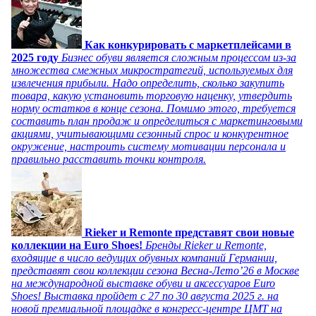
Как конкурировать с маркетплейсами в
2025 году
Бизнес обуви является сложным процессом из-за
множества смежных микростратегий, используемых для
извлечения прибыли. Надо определить, сколько закупить
товара, какую установить торговую наценку, утвердить
норму остатков в конце сезона. Помимо этого, требуется
составить план продаж и определиться с маркетинговыми
акциями, учитывающими сезонный спрос и конкурентное
окружение, настроить систему мотивации персонала и
правильно расставить точки контроля.
Rieker и Remonte представят свои новые
коллекции на Euro Shoes!
Бренды Rieker и Remonte,
входящие в число ведущих обувных компаний Германии,
представят свои коллекции сезона Весна-Лето’26 в Москве
на международной выставке обуви и аксессуаров Euro
Shoes! Выставка пройдет c 27 по 30 августа 2025 г. на
новой премиальной площадке в конгресс-центре ЦМТ на