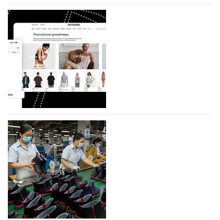
07.08.2026
884
BALLINA представит свои новинки на Euro
Shoes
Компания BALLINA Guangzhou Lihuang Footwear
Co., Ltd., основанная в 2011 году и расположенная в
Гуанчжоу, столице моды Китая, является
профессиональной обувной компанией,
объединяющей разработку, производство и…
07.08.2026
753
На платформе Lamoda - новый раздел и
условия продвижения локальных
дизайнерских марок
Российский маркетплейс Lamoda решил обновить
раздел для продажи продукции локальных
дизайнерских марок одежды, обуви и аксессуаров.
Бренды также получат маркетинговую…