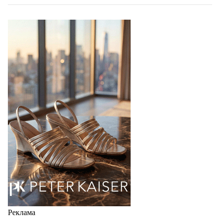
06.08.2026
947
Объем мирового производства обуви в
2025 году практически не увеличился
В 2025 году мировое производство обуви
практически не изменилось, зафиксировав
незначительный рост на 0,1% до 24,6 млрд пар, -
данные опубликованы в аналитическом вестнике
«Всемирный ежегодник обуви 2026», Португальской
ассоциацией…
06.08.2026
1014
Реклама