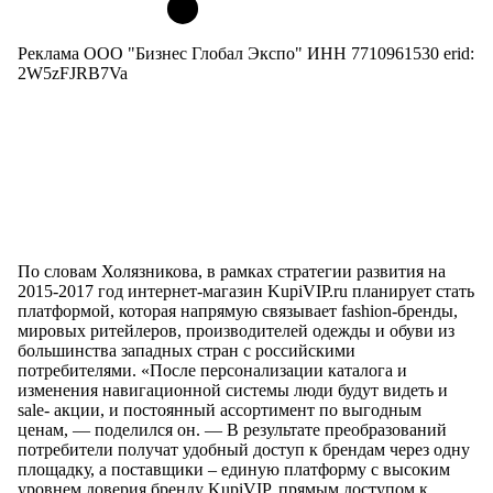
Реклама ООО "Бизнес Глобал Экспо" ИНН 7710961530 erid:
2W5zFJRB7Va
По словам Холязникова, в рамках стратегии развития на
2015-2017 год интернет-магазин KupiVIP.ru планирует стать
платформой, которая напрямую связывает fashion-бренды,
мировых ритейлеров, производителей одежды и обуви из
большинства западных стран с российскими
потребителями. «После персонализации каталога и
изменения навигационной системы люди будут видеть и
sale- акции, и постоянный ассортимент по выгодным
ценам, — поделился он. — В результате преобразований
потребители получат удобный доступ к брендам через одну
площадку, а поставщики – единую платформу с высоким
уровнем доверия бренду KupiVIP, прямым доступом к