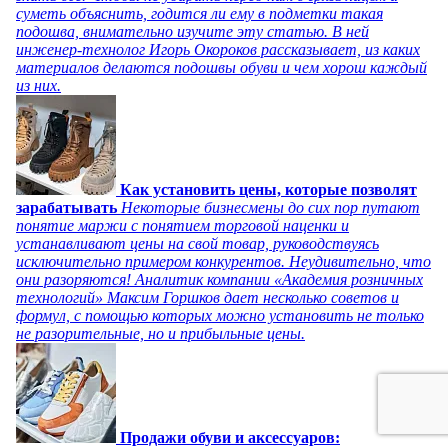
суметь объяснить, годится ли ему в подметки такая
подошва, внимательно изучите эту статью. В ней
инженер-технолог Игорь Окороков рассказывает, из каких
материалов делаются подошвы обуви и чем хорош каждый
из них.
Как установить цены, которые позволят
зарабатывать
Некоторые бизнесмены до сих пор путают
понятие маржи с понятием торговой наценки и
устанавливают цены на свой товар, руководствуясь
исключительно примером конкурентов. Неудивительно, что
они разоряются! Аналитик компании «Академия розничных
технологий» Максим Горшков дает несколько советов и
формул, с помощью которых можно установить не только
не разорительные, но и прибыльные цены.
Продажи обуви и аксессуаров: