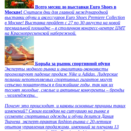
Всего месяц до выставки Euro Shoes в
Москве!
Считаем дни для главной международной
выставки обуви и аксессуаров Euro Shoes Premiere Collection
в Москве! Выставка пройдет с 27 по 30 августа на новой
премиальной площадке – в столичном конгресс-центре ЦМТ
на Краснопресненской набережной.
Борьба за рынок спортивной обуви
Эксперты модного рынка и аналитики-экономисты
прогнозируют падение продаж Nike и Adidas. Лидерские
позиции непотопляемых спортивных гигантов могут
серьезно пошатнуться в ближайшие годы, так как их
теснят молодые, смелые и активные конкуренты – бренды
- челленджеры.
Почему это происходит, и каковы основные причины таких
изменений? Своим взглядом на ситуацию на рынке в
сегменте спортивных одежды и обуви делится Дания
Ткачева, эксперт-практик fashion-рынка с 20-летним
опытом управления продажами, имеющий за плечами 13