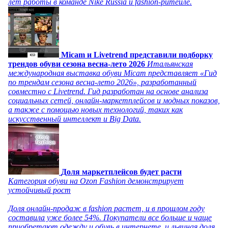
лет работы в команде Nike Russia и fashion-ритейле.
Micam и Livetrend представили подборку
трендов обуви сезона весна-лето 2026
Итальянская
международная выставка обуви Micam представляет «Гид
по трендам сезона весна-лето 2026», разработанный
совместно с Livetrend. Гид разработан на основе анализа
социальных сетей, онлайн-маркетплейсов и модных показов,
а также с помощью новых технологий, таких как
искусственный интеллект и Big Data.
Доля маркетплейсов будет расти
Категория обуви на Ozon Fashion демонстрирует
устойчивый рост
Доля онлайн-продаж в fashion растет, и в прошлом году
составила уже более 54%. Покупатели все больше и чаще
приобретают одежду и обувь в интернете, и львиная доля