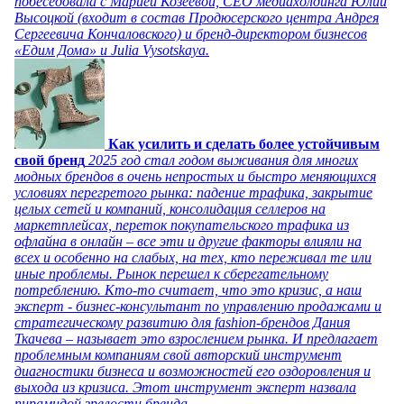
побеседовала с Марией Козеевой, СЕО медиахолдинга Юлии
Высоцкой (входит в состав Продюсерского центра Андрея
Сергеевича Кончаловского) и бренд-директором бизнесов
«Едим Дома» и Julia Vysotskaya.
Как усилить и сделать более устойчивым
свой бренд
2025 год стал годом выживания для многих
модных брендов в очень непростых и быстро меняющихся
условиях перегретого рынка: падение трафика, закрытие
целых сетей и компаний, консолидация селлеров на
маркетплейсах, переток покупательского трафика из
офлайна в онлайн – все эти и другие факторы влияли на
всех и особенно на слабых, на тех, кто переживал те или
иные проблемы. Рынок перешел к сберегательному
потреблению. Кто-то считает, что это кризис, а наш
эксперт - бизнес-консультант по управлению продажами и
стратегическому развитию для fashion-брендов Дания
Ткачева – называет это взрослением рынка. И предлагает
проблемным компаниям свой авторский инструмент
диагностики бизнеса и возможностей его оздоровления и
выхода из кризиса. Этот инструмент эксперт назвала
пирамидой зрелости бренда.