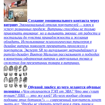
Создание эмоционального контакта через
витрину
Эмоциональный отклик покупателей — ключ к
успеху розничных продаж. Витрины способны не только
привлекать внимание, но и вызывать эмоции: от радости и
ностальгии до чувства принадлежности и желания
обладать. Использование психологических триггеров в
дизайне витрин помогает превратить прохожего в
покупателя. Эксперт SR по визуальному мерчандайзингу и
ритейл-дизайну Виктор Малыгин рассказывает о подходах
в концепции оформления витрин и актуальных темах и
сюжетах для презентации товара в витринах.
Обувной ликбез: из чего делаются обувные
подошвы
«Чем отличается ТЭП от ЭВА? Что мне сулит
тунит? ПВХ — это же клей? Из чего вообще сделана
подошва этих ботинок?» — современный покупатель хочет
знать все. Чтобы не ударить перед ним в грязь лицом и