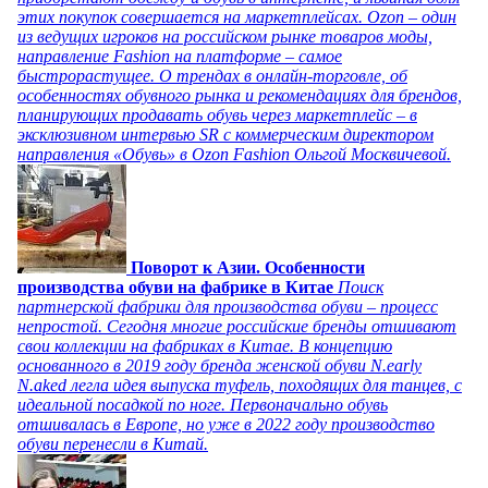
этих покупок совершается на маркетплейсах. Ozon – один
из ведущих игроков на российском рынке товаров моды,
направление Fashion на платформе – самое
быстрорастущее. О трендах в онлайн-торговле, об
особенностях обувного рынка и рекомендациях для брендов,
планирующих продавать обувь через маркетплейс – в
эксклюзивном интервью SR с коммерческим директором
направления «Обувь» в Ozon Fashion Ольгой Москвичевой.
Поворот к Азии. Особенности
производства обуви на фабрике в Китае
Поиск
партнерской фабрики для производства обуви – процесс
непростой. Сегодня многие российские бренды отшивают
свои коллекции на фабриках в Китае. В концепцию
основанного в 2019 году бренда женской обуви N.early
N.aked легла идея выпуска туфель, походящих для танцев, с
идеальной посадкой по ноге. Первоначально обувь
отшивалась в Европе, но уже в 2022 году производство
обуви перенесли в Китай.