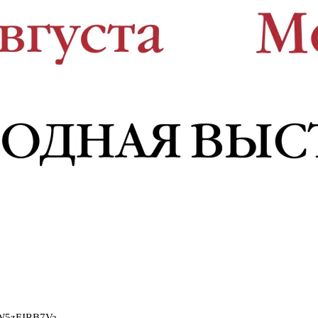
2W5zFJRB7Va