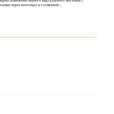
идею появления первого виртуального магазина с
посылки через почтомат в столичной…
 1047 заявок
 пройдет в российской столице с 26 сентября по 1