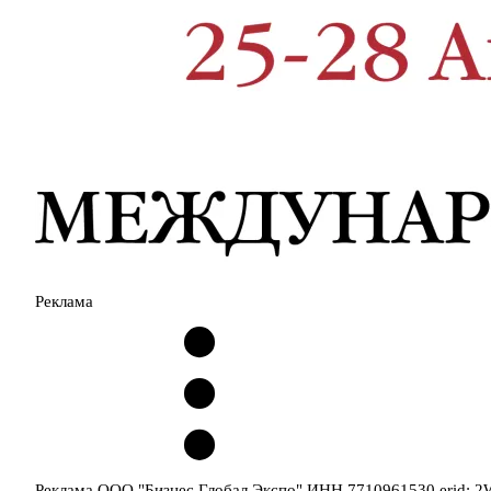
Реклама
Реклама ООО "Бизнес Глобал Экспо" ИНН 7710961530 erid: 