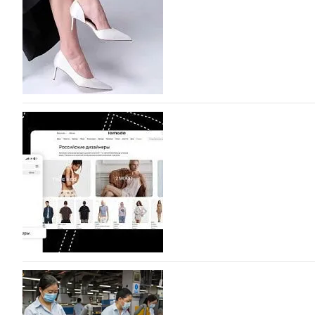
октября, уже подано 1047 заявок. Примерно половину и
которых не были представлены в…
07.08.2026
616
BALLINA представит свои новинки на Euro Sh
Компания BALLINA Guangzhou Lihuang Footwear Co., Ltd
Гуанчжоу, столице моды Китая, является профессиона
разработку, производство и…
07.08.2026
473
На платформе Lamoda - новый раздел и усл
дизайнерских марок