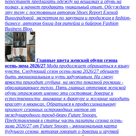
перестанет предлагать одежду на вешалках и обувь на
полках, и начнет продавать уникальный опыт. Обсуждаем
эту тему с постоянным автором Shoes Report Еленой
Виноградовой, экспертом по закупкам и продажам в fashion-
бизнесе, автором блога для ритейла и байеров Fashion
Business Blog.
Главные цвета женской обуви сезона
осень-зима 2026/27
Мода продолжает обращаться к языку
чувств. Следующий сезон осень-зима 2026/27 обещает
быть эмоциональным и чуть задумчивым. На смену
яркости приходит глубина, на место показной роскоши -
обволакивающее тепло. Пять главных оттенков женской
обуви отражают именно эти состояния: доверие к
естественности, внимание к фактуре и желание находить
красоту в нюансах. Обратимся к профессиональному
прогнозу сезонных остромодных цветов от
международного тренд-бюро Future Snoops.
Представленная в статье часть палитры сезона осень-
зима 2026/27 от Future Snoops - эмоциональная карта
будущего сезона, которая говорит о доверии и хрупкой