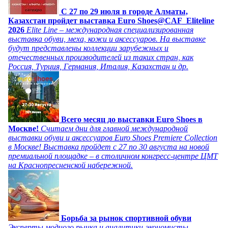
C 27 по 29 июля в городе Алматы,
Казахстан пройдет выставка Euro Shoes@CAF_Eliteline
2026
Elite Line – международная специализированная
выставка обуви, меха, кожи и аксессуаров. На выставке
будут представлены коллекции зарубежных и
отечественных производителей из таких стран, как
Россия, Турция, Германия, Италия, Казахстан и др.
Всего месяц до выставки Euro Shoes в
Москве!
Считаем дни для главной международной
выставки обуви и аксессуаров Euro Shoes Premiere Collection
в Москве! Выставка пройдет с 27 по 30 августа на новой
премиальной площадке – в столичном конгресс-центре ЦМТ
на Краснопресненской набережной.
Борьба за рынок спортивной обуви
Эксперты модного рынка и аналитики-экономисты