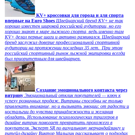
KV+ кроссовки для города и для спорта
впервые на Euro Shoes
Швейцарский бренд KV+ не так
хорошо известен широкой российской аудитории, но его
хорошо знают в мире лыжного спорта, ведь именно там
KV+ делал первые шаги и активно развивался. Швейцарский
бренд заслужил доверие профессиональной спортивной
аудитории на протяжении последних 35 лет. При этом
российский спортивный рынок лыжной экипировки всегда
был приоритетным для швейцарцев.
Создание эмоционального контакта через
витрину
Эмоциональный отклик покупателей — ключ к
успеху розничных продаж. Витрины способны не только
привлекать внимание, но и вызывать эмоции: от радости и
ностальгии до чувства принадлежности и желания
обладать. Использование психологических триггеров в
дизайне витрин помогает превратить прохожего в
покупателя. Эксперт SR по визуальному мерчандайзингу и
ритейл-дизайну Виктор Малыгин рассказывает о подходах