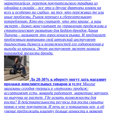
маркетплейсах, переток покупательского трафика из
офлайна в онлайн – все эти и другие факторы влияли на
всех и особенно на слабых, на тех, кто переживал те или
иные проблемы. Рынок перешел к сберегательному
потреблению. Кто-то считает, что это кризис, а наш
эксперт - бизнес-консультант по управлению продажами и
стратегическому развитию для fashion-брендов Дания
Ткачева – называет это взрослением рынка. И предлагает
проблемным компаниям свой авторский инструмент
диагностики бизнеса и возможностей его оздоровления и
выхода из кризиса. Этот инструмент эксперт назвала
пирамидой зрелости бренда.
До 20-30% к обороту могут дать магазину
продажи дополнительных товаров и услуг
Многие
магазины сегодня уперлись в «потолок» продаж:
ассортимент есть, команда работает, маркетинг запущен,
но выручка не растет. Где искать возможности для
роста? В действительности ресурсы для роста скрыты
прямо в чеке покупателя. И речь не о повышении цен, а об
умение предложить клиенту больше ценности в момент