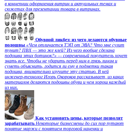
в концепции оформления витрин и актуальных темах и
сюжетах для презентации товара в витринах.
Обувной ликбез: из чего делаются обувные
подошвы
«Чем отличается ТЭП от ЭВА? Что мне сулит
тунит? ПВХ — это же клей? Из чего вообще сделана
подошва этих ботинок?» — современный покупатель хочет
знать все. Чтобы не ударить перед ним в грязь лицом и
суметь объяснить, годится ли ему в подметки такая
подошва, внимательно изучите эту статью. В ней
инженер-технолог Игорь Окороков рассказывает, из каких
материалов делаются подошвы обуви и чем хорош каждый
из них.
Как установить цены, которые позволят
зарабатывать
Некоторые бизнесмены до сих пор путают
понятие маржи с понятием торговой наценки и