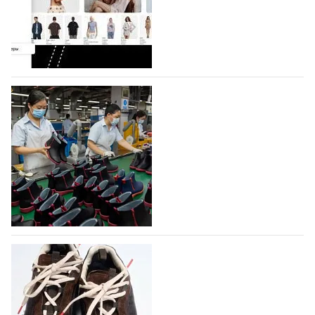
На платформе Lamoda - новый раздел и
условия продвижения локальных
дизайнерских марок
Российский маркетплейс Lamoda решил обновить
раздел для продажи продукции локальных
дизайнерских марок одежды, обуви и аксессуаров.
Бренды также получат маркетинговую…
06.08.2026
347
Объем мирового производства обуви в
2025 году практически не увеличился
В 2025 году мировое производство обуви