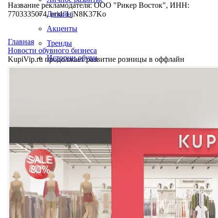
Название рекламодателя: ООО "Рикер Восток", ИНН:
7703335074, erid: LjN8K37Ko
Дизайн
Акценты
Главная
Тренды
Новости обувного бизнеса
Истории обуви
KupiVip.ru продолжает развитие розницы в оффлайн
Производство