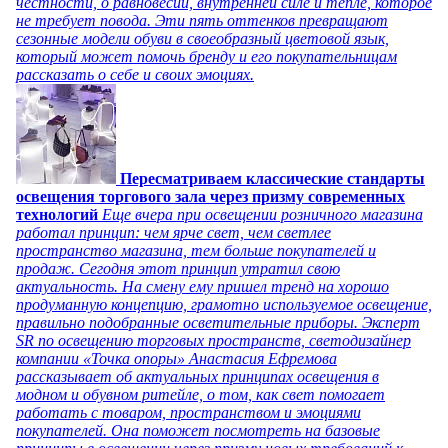
честности, о равновесии, внутренней силе и тепле, которое
не требует повода. Эти пять оттенков превращают
сезонные модели обуви в своеобразный цветовой язык,
который может помочь бренду и его покупательницам
рассказать о себе и своих эмоциях.
Пересматриваем классические стандарты
освещения торгового зала через призму современных
технологий
Еще вчера при освещении розничного магазина
работал принцип: чем ярче свет, чем светлее
пространство магазина, тем больше покупателей и
продаж. Сегодня этот принцип утратил свою
актуальность. На смену ему пришел тренд на хорошо
продуманную концепцию, грамотно используемое освещение,
правильно подобранные осветительные приборы. Эксперт
SR по освещению торговых пространств, светодизайнер
компании «Точка опоры» Анастасия Ефремова
рассказывает об актуальных принципах освещения в
модном и обувном ритейле, о том, как свет помогает
работать с товаром, пространством и эмоциями
покупателей. Она поможет посмотреть на базовые