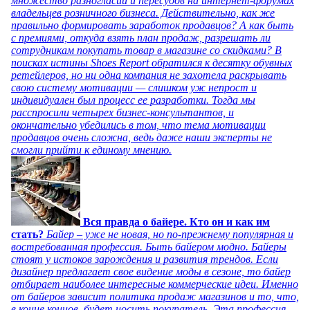
множество разногласий и пересудов на интернет-форумах
владельцев розничного бизнеса. Действительно, как же
правильно формировать заработок продавцов? А как быть
с премиями, откуда взять план продаж, разрешать ли
сотрудникам покупать товар в магазине со скидками? В
поисках истины Shoes Report обратился к десятку обувных
ретейлеров, но ни одна компания не захотела раскрывать
свою систему мотивации — слишком уж непрост и
индивидуален был процесс ее разработки. Тогда мы
расспросили четырех бизнес-консультантов, и
окончательно убедились в том, что тема мотивации
продавцов очень сложна, ведь даже наши эксперты не
смогли прийти к единому мнению.
Вся правда о байере. Кто он и как им
стать?
Байер – уже не новая, но по-прежнему популярная и
востребованная профессия. Быть байером модно. Байеры
стоят у истоков зарождения и развития трендов. Если
дизайнер предлагает свое видение моды в сезоне, то байер
отбирает наиболее интересные коммерческие идеи. Именно
от байеров зависит политика продаж магазинов и то, что,
в конце концов, будет носить покупатель. Эта профессия