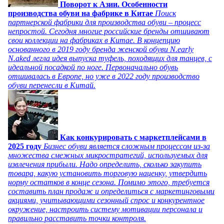
Поворот к Азии. Особенности
производства обуви на фабрике в Китае
Поиск
партнерской фабрики для производства обуви – процесс
непростой. Сегодня многие российские бренды отшивают
свои коллекции на фабриках в Китае. В концепцию
основанного в 2019 году бренда женской обуви N.early
N.aked легла идея выпуска туфель, походящих для танцев, с
идеальной посадкой по ноге. Первоначально обувь
отшивалась в Европе, но уже в 2022 году производство
обуви перенесли в Китай.
Как конкурировать с маркетплейсами в
2025 году
Бизнес обуви является сложным процессом из-за
множества смежных микростратегий, используемых для
извлечения прибыли. Надо определить, сколько закупить
товара, какую установить торговую наценку, утвердить
норму остатков в конце сезона. Помимо этого, требуется
составить план продаж и определиться с маркетинговыми
акциями, учитывающими сезонный спрос и конкурентное
окружение, настроить систему мотивации персонала и
правильно расставить точки контроля.