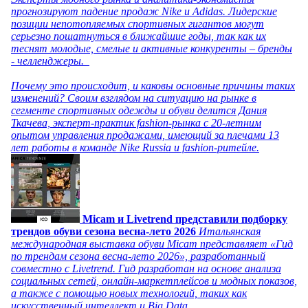
прогнозируют падение продаж Nike и Adidas. Лидерские
позиции непотопляемых спортивных гигантов могут
серьезно пошатнуться в ближайшие годы, так как их
теснят молодые, смелые и активные конкуренты – бренды
- челленджеры.
Почему это происходит, и каковы основные причины таких
изменений? Своим взглядом на ситуацию на рынке в
сегменте спортивных одежды и обуви делится Дания
Ткачева, эксперт-практик fashion-рынка с 20-летним
опытом управления продажами, имеющий за плечами 13
лет работы в команде Nike Russia и fashion-ритейле.
Micam и Livetrend представили подборку
трендов обуви сезона весна-лето 2026
Итальянская
международная выставка обуви Micam представляет «Гид
по трендам сезона весна-лето 2026», разработанный
совместно с Livetrend. Гид разработан на основе анализа
социальных сетей, онлайн-маркетплейсов и модных показов,
а также с помощью новых технологий, таких как
искусственный интеллект и Big Data.