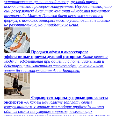
устанавливают цены на свой товар, руководствуясь
исключительно примером конкурентов. Неудивительно, что
они разоряются! Аналитик компании «Академия розничных
технологий» Максим Горшков дает несколько советов и
формул, с помощью которых можно установить не только
не разорительные, но и прибыльные цены.
Продажи обуви и аксессуаров:
эффективные приемы деловой риторики
Какие речевые
модули - эффективны при общении с потенциальными и
действующими клиентами салонов обуви, а какие – нет,
знает бизнес-консультант Анна Бочарова.
Формируем зарплату продавцов: советы
экспертов
«А как вы начисляете зарплату своим
консультантам, с личных или с общих продаж?» — это
один из самых популярных вопросов, вызывающих