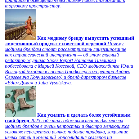
принципы в освещении через призму новых требований к
торговому пространству.
Как модному бренду выпустить успешный
лицензионный продукт с известной персоной
Почему
модным брендам стоит рассматривать лицензирование
как стратегический инструмент — об этом главный
редактор журнала Shoes Report Наталья Тимашова
побеседовала с Марией Козеевой, СЕО медиахолдинга Юлии
Высоцкой (входит в состав Продюсерского центра Андрея
Сергеевича Кончаловского) и бренд-директором бизнесов
«Едим Дома» и Julia Vysotskaya.
Как усилить и сделать более устойчивым
свой бренд
2025 год стал годом выживания для многих
модных брендов в очень непростых и быстро меняющихся
условиях перегретого рынка: падение трафика, закрытие
целых сетей и компаний, консолидация селлеров на