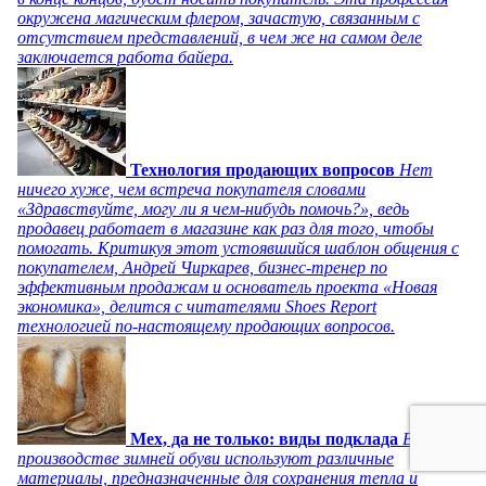
окружена магическим флером, зачастую, связанным с
отсутствием представлений, в чем же на самом деле
заключается работа байера.
Технология продающих вопросов
Нет
ничего хуже, чем встреча покупателя словами
«Здравствуйте, могу ли я чем-нибудь помочь?», ведь
продавец работает в магазине как раз для того, чтобы
помогать. Критикуя этот устоявшийся шаблон общения с
покупателем, Андрей Чиркарев, бизнес-тренер по
эффективным продажам и основатель проекта «Новая
экономика», делится с читателями Shoes Report
технологией по-настоящему продающих вопросов.
Мех, да не только: виды подклада
В
производстве зимней обуви используют различные
материалы, предназначенные для сохранения тепла и