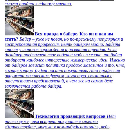
смогли прийти к единому мнению.
Вся правда о байере. Кто он и как им
стать?
Байер – уже не новая, но по-прежнему популярная и
востребованная профессия. Быть байером модно. Байеры
стоят у истоков зарождения и развития трендов. Если
дизайнер предлагает свое видение моды в сезоне, то байер
отбирает наиболее интересные коммерческие идеи. Именно
от байеров зависит политика продаж магазинов и то, что,
в конце концов, будет носить покупатель. Эта профессия
окружена магическим флером, зачастую, связанным с
отсутствием представлений, в чем же на самом деле
заключается работа байера.
Технология продающих вопросов
Нет
ничего хуже, чем встреча покупателя словами
«Здравствуйте, могу ли я чем-нибудь помочь?», ведь