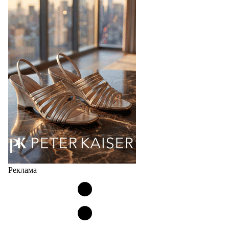
Популярный силуэт бренда,1999 года выпуска,
соответствует сегодняшнему тренду на
сникерины (гибридный вариант балеток и
кроссовок обтекаемой формы и с тонкой подошвой).
Но в модели Miu Miu Bubble присутствует еще и…
05.08.2026
1963
Реклама