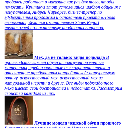
продавец работает в магазине как раз для того, чтобы
помогать. Критикуя этот устоявшийся шаблон общения с
покупателем, Андрей Чиркарев, бизнес-тренер по
эффективным продажам и основатель проекта «Новая
экономика», делится с читателями Shoes Report
технологией по-настоящему продающих вопросов.
Мех, да не только: виды подклада
В
производстве зимней обуви используют различные
материалы, предназначенные для сохранения тепла и
отвечающие требованиям потребителей: натуральную
овчину, искусственный мех, искусственный мех из
натуральной шерсти и другие. Все виды подкладочного
меха имеют свои достоинства и недостатки. Рассмотрим
свойства каждого из них.
Лучшие модели чешской обуви прошлого