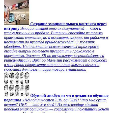
Создание эмоционального контакта через
витрину
Эмоциональный отклик покупателей — ключ к
успеху розничных продаж. Витрины способны не только
привлекать внимание, но и вызывать эмоции: от радости и
ностальгии до чувства принадлежности и желания
обладать. Использование психологических триггеров в
дизайне витрин помогает превратить прохожего в
покупателя. Эксперт SR по визуальному мерчандайзингу и
ритейл-дизайну Виктор Малыгин рассказывает о подходах
в концепции оформления витрин и актуальных темах и
сюжетах для презентации товара в витринах.
Обувной ликбез: из чего делаются обувные
подошвы
«Чем отличается ТЭП от ЭВА? Что мне сулит
тунит? ПВХ — это же клей? Из чего вообще сделана
подошва этих ботинок?» — современный покупатель хочет