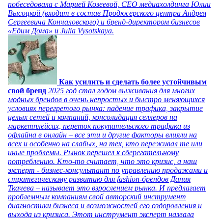
побеседовала с Марией Козеевой, СЕО медиахолдинга Юлии
Высоцкой (входит в состав Продюсерского центра Андрея
Сергеевича Кончаловского) и бренд-директором бизнесов
«Едим Дома» и Julia Vysotskaya.
Как усилить и сделать более устойчивым
свой бренд
2025 год стал годом выживания для многих
модных брендов в очень непростых и быстро меняющихся
условиях перегретого рынка: падение трафика, закрытие
целых сетей и компаний, консолидация селлеров на
маркетплейсах, переток покупательского трафика из
офлайна в онлайн – все эти и другие факторы влияли на
всех и особенно на слабых, на тех, кто переживал те или
иные проблемы. Рынок перешел к сберегательному
потреблению. Кто-то считает, что это кризис, а наш
эксперт - бизнес-консультант по управлению продажами и
стратегическому развитию для fashion-брендов Дания
Ткачева – называет это взрослением рынка. И предлагает
проблемным компаниям свой авторский инструмент
диагностики бизнеса и возможностей его оздоровления и
выхода из кризиса. Этот инструмент эксперт назвала