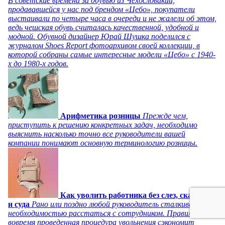
В советские времена за обувью из Чехословакии,
продававшейся у нас под брендом «Цебо», покупатели
выстаивали по четыре часа в очереди и не жалели об этом,
ведь чешская обувь считалась качественной, удобной и
модной. Обувной дизайнер Юрай Шушка поделился с
журналом Shoes Report фотоархивом своей коллекции, в
которой собраны самые интересные модели «Цебо» с 1940-
х до 1980-х годов.
Арифметика розницы
Прежде чем,
приступить к решению конкретных задач, необходимо
выяснить насколько точно все руководители вашей
компании понимают основную терминологию розницы.
Как уволить работника без слез, скандала
и суда
Рано или поздно любой руководитель сталкивается с
необходимостью расстаться с сотрудником. Правильно и
вовремя проведенная процедура увольнения сэкономит