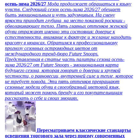
осень-зима 2026/27
Мода продолжает обращаться к языку
чувств. Следующий сезон осень-зима 2026/27 обещает
быть эмоциональным и чуть задумчивым. На смену
яркости приходит глубина, на место показной роскоши -
обволакивающее тепло. Пять главных оттенков женской
обуви отражают именно эти состояния: доверие к
естественности, внимание к фактуре и желание находить
красоту в нюансах. Обратимся к профессиональному
прогнозу сезонных остромодных цветов от
международного тренд-бюро Future Snoops.
Представленная в статье часть палитры сезона осень-
зима 2026/27 от Future Snoops - эмоциональная карта
будущего сезона, которая говорит о доверии и хрупкой
честности, о равновесии, внутренней силе и тепле, которое
не требует повода. Эти пять оттенков превращают
сезонные модели обуви в своеобразный цветовой язык,
который может помочь бренду и его покупательницам
рассказать о себе и своих эмоциях.
Пересматриваем классические стандарты
освещения торгового зала через призму современных