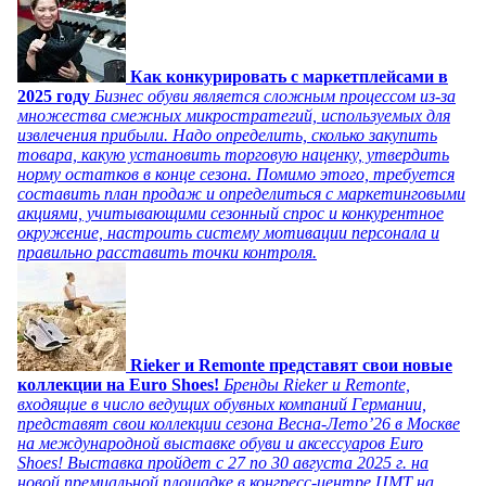
Как конкурировать с маркетплейсами в
2025 году
Бизнес обуви является сложным процессом из-за
множества смежных микростратегий, используемых для
извлечения прибыли. Надо определить, сколько закупить
товара, какую установить торговую наценку, утвердить
норму остатков в конце сезона. Помимо этого, требуется
составить план продаж и определиться с маркетинговыми
акциями, учитывающими сезонный спрос и конкурентное
окружение, настроить систему мотивации персонала и
правильно расставить точки контроля.
Rieker и Remonte представят свои новые
коллекции на Euro Shoes!
Бренды Rieker и Remonte,
входящие в число ведущих обувных компаний Германии,
представят свои коллекции сезона Весна-Лето’26 в Москве
на международной выставке обуви и аксессуаров Euro
Shoes! Выставка пройдет c 27 по 30 августа 2025 г. на
новой премиальной площадке в конгресс-центре ЦМТ на