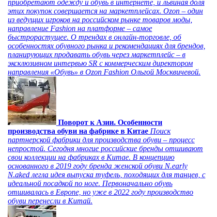
приобретают одежду и обувь в интернете, и львиная доля
этих покупок совершается на маркетплейсах. Ozon – один
из ведущих игроков на российском рынке товаров моды,
направление Fashion на платформе – самое
быстрорастущее. О трендах в онлайн-торговле, об
особенностях обувного рынка и рекомендациях для брендов,
планирующих продавать обувь через маркетплейс – в
эксклюзивном интервью SR с коммерческим директором
направления «Обувь» в Ozon Fashion Ольгой Москвичевой.
Поворот к Азии. Особенности
производства обуви на фабрике в Китае
Поиск
партнерской фабрики для производства обуви – процесс
непростой. Сегодня многие российские бренды отшивают
свои коллекции на фабриках в Китае. В концепцию
основанного в 2019 году бренда женской обуви N.early
N.aked легла идея выпуска туфель, походящих для танцев, с
идеальной посадкой по ноге. Первоначально обувь
отшивалась в Европе, но уже в 2022 году производство
обуви перенесли в Китай.