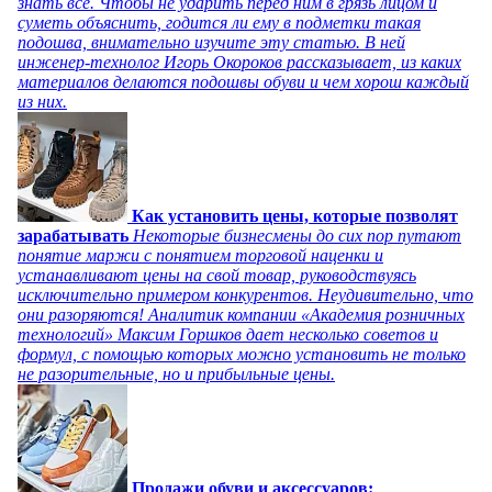
знать все. Чтобы не ударить перед ним в грязь лицом и
суметь объяснить, годится ли ему в подметки такая
подошва, внимательно изучите эту статью. В ней
инженер-технолог Игорь Окороков рассказывает, из каких
материалов делаются подошвы обуви и чем хорош каждый
из них.
Как установить цены, которые позволят
зарабатывать
Некоторые бизнесмены до сих пор путают
понятие маржи с понятием торговой наценки и
устанавливают цены на свой товар, руководствуясь
исключительно примером конкурентов. Неудивительно, что
они разоряются! Аналитик компании «Академия розничных
технологий» Максим Горшков дает несколько советов и
формул, с помощью которых можно установить не только
не разорительные, но и прибыльные цены.
Продажи обуви и аксессуаров: