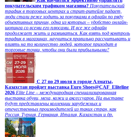
Как научиться эффективно управлять
покупательским трафиком магазина?
Покупательский
трафик в торговых центрах и стрит-ритейле падает,
люди стали реже ходить за покупками в офлайн по ряду
объективных причин, одна из которых – удобство онлайн-
шопинга со всеми его плюсами. И все же офлайн
продолжает жить и развиваться. Как взять под контроль
трафик в магазинах, научиться правильно рассчитывать и
влиять на то количество людей, которое приходит в
торговые точки, чтобы они были прибыльными?
C 27 по 29 июля в городе Алматы,
Казахстан пройдет выставка Euro Shoes@CAF_Eliteline
2026
Elite Line – международная специализированная
выставка обуви, меха, кожи и аксессуаров. На выставке
будут представлены коллекции зарубежных и
отечественных производителей из таких стран, как
Россия, Турция, Германия, Италия, Казахстан и др.