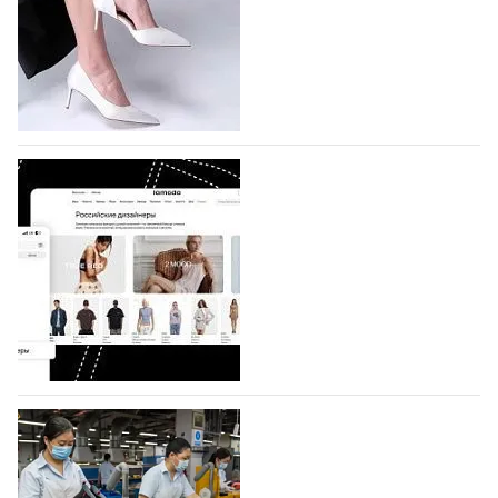
На участие в седьмой Московской неделе моды,
которая пройдет в российской столице с 26 сентября
по 1 октября, уже подано 1047 заявок. Примерно
половину из них (494) прислали дизайнеры,
коллекции которых не были представлены в…
07.08.2026
40
BALLINA представит свои новинки на Euro
Shoes
Компания BALLINA Guangzhou Lihuang Footwear
Co., Ltd., основанная в 2011 году и расположенная в
Гуанчжоу, столице моды Китая, является
профессиональной обувной компанией,
объединяющей разработку, производство и…
07.08.2026
68
На платформе Lamoda - новый раздел и
условия продвижения локальных
дизайнерских марок