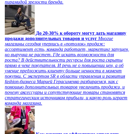
пирамидой зрелости бренда.
До 20-30% к обороту могут дать магазину
продажи дополнительных товаров и услуг
Многие
магазины сегодня уперлись в «потолок» продаж:
ассортимент есть, команда работает, маркетинг запущен,
но выручка не растет. Где искать возможности для
роста? В действительности ресурсы для роста скрыты
прямо в чеке покупателя. И речь не о повышении цен, а об
умение предложить клиенту больше ценности в момент
покупки. С экспертом SR в области управления и развития
fashion-бизнеса Марией Герасименко разбираемся, как с
помощью дополнительных товаров увеличить продажи, и
почему аксессуары и сопутствующие товары становятся
стратегическим источником прибыли, и какую роль играет
команда магазина.