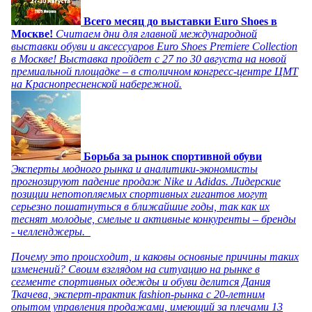
Всего месяц до выставки Euro Shoes в
Москве!
Считаем дни для главной международной
выставки обуви и аксессуаров Euro Shoes Premiere Collection
в Москве! Выставка пройдет с 27 по 30 августа на новой
премиальной площадке – в столичном конгресс-центре ЦМТ
на Краснопресненской набережной.
Борьба за рынок спортивной обуви
Эксперты модного рынка и аналитики-экономисты
прогнозируют падение продаж Nike и Adidas. Лидерские
позиции непотопляемых спортивных гигантов могут
серьезно пошатнуться в ближайшие годы, так как их
теснят молодые, смелые и активные конкуренты – бренды
- челленджеры.
Почему это происходит, и каковы основные причины таких
изменений? Своим взглядом на ситуацию на рынке в
сегменте спортивных одежды и обуви делится Дания
Ткачева, эксперт-практик fashion-рынка с 20-летним
опытом управления продажами, имеющий за плечами 13