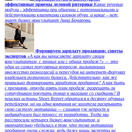
эффективные приемы деловой риторики
Какие речевые
модули - эффективны при общении с потенциальными и
действующими клиентами салонов обуви, а какие – нет,
знает бизнес-консультант Анна Бочарова.
Формируем зарплату продавцов: советы
экспертов
«А как вы начисляете зарплату своим
консультантам, с личных или с общих продаж?» — это
один из самых популярных вопросов, вызывающих
множество разногласий и пересудов на интернет-форумах
владельцев розничного бизнеса. Действительно, как же
правильно формировать заработок продавцов? А как быть
с премиями, откуда взять план продаж, разрешать ли
сотрудникам покупать товар в магазине со скидками? В
поисках истины Shoes Report обратился к десятку обувных
ретейлеров, но ни одна компания не захотела раскрывать
свою систему мотивации — слишком уж непрост и
индивидуален был процесс ее разработки. Тогда мы
расспросили четырех бизнес-консультантов, и
окончательно убедились в том, что тема мотивации
продавцов очень сложна, ведь даже наши эксперты не