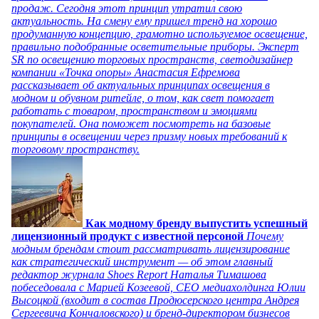
продаж. Сегодня этот принцип утратил свою
актуальность. На смену ему пришел тренд на хорошо
продуманную концепцию, грамотно используемое освещение,
правильно подобранные осветительные приборы. Эксперт
SR по освещению торговых пространств, светодизайнер
компании «Точка опоры» Анастасия Ефремова
рассказывает об актуальных принципах освещения в
модном и обувном ритейле, о том, как свет помогает
работать с товаром, пространством и эмоциями
покупателей. Она поможет посмотреть на базовые
принципы в освещении через призму новых требований к
торговому пространству.
Как модному бренду выпустить успешный
лицензионный продукт с известной персоной
Почему
модным брендам стоит рассматривать лицензирование
как стратегический инструмент — об этом главный
редактор журнала Shoes Report Наталья Тимашова
побеседовала с Марией Козеевой, СЕО медиахолдинга Юлии
Высоцкой (входит в состав Продюсерского центра Андрея
Сергеевича Кончаловского) и бренд-директором бизнесов