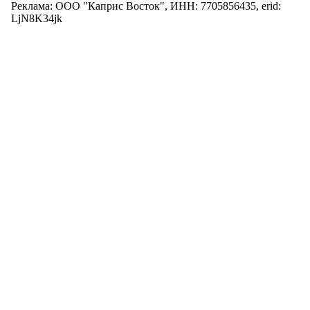
Реклама: ООО "Каприс Восток", ИНН: 7705856435, erid:
LjN8K34jk