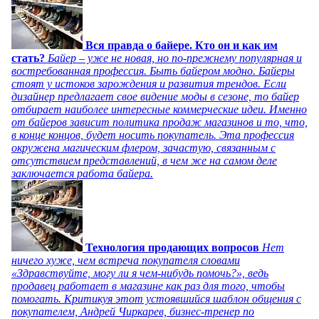
Вся правда о байере. Кто он и как им
стать?
Байер – уже не новая, но по-прежнему популярная и
востребованная профессия. Быть байером модно. Байеры
стоят у истоков зарождения и развития трендов. Если
дизайнер предлагает свое видение моды в сезоне, то байер
отбирает наиболее интересные коммерческие идеи. Именно
от байеров зависит политика продаж магазинов и то, что,
в конце концов, будет носить покупатель. Эта профессия
окружена магическим флером, зачастую, связанным с
отсутствием представлений, в чем же на самом деле
заключается работа байера.
Технология продающих вопросов
Нет
ничего хуже, чем встреча покупателя словами
«Здравствуйте, могу ли я чем-нибудь помочь?», ведь
продавец работает в магазине как раз для того, чтобы
помогать. Критикуя этот устоявшийся шаблон общения с
покупателем, Андрей Чиркарев, бизнес-тренер по