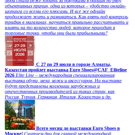
люди стали реже ходить за покупками в офлайн по ряду
объективных причин, одна из которых – удобство онлайн-
шопинга со всеми его плюсами. И все же офлайн
продолжает жить и развиваться. Как взять под контроль
трафик в магазинах, научиться правильно рассчитывать и
влиять на то количество людей, которое приходит в
торговые точки, чтобы они были прибыльными?
C 27 по 29 июля в городе Алматы,
Казахстан пройдет выставка Euro Shoes@CAF_Eliteline
2026
Elite Line – международная специализированная
выставка обуви, меха, кожи и аксессуаров. На выставке
будут представлены коллекции зарубежных и
отечественных производителей из таких стран, как
Россия, Турция, Германия, Италия, Казахстан и др.
Всего месяц до выставки Euro Shoes в
Москве!
Считаем дни для главной международной