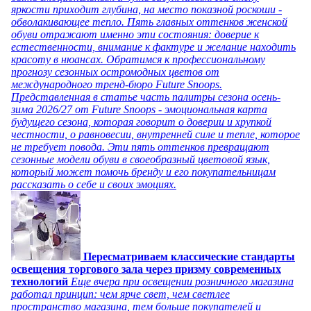
яркости приходит глубина, на место показной роскоши -
обволакивающее тепло. Пять главных оттенков женской
обуви отражают именно эти состояния: доверие к
естественности, внимание к фактуре и желание находить
красоту в нюансах. Обратимся к профессиональному
прогнозу сезонных остромодных цветов от
международного тренд-бюро Future Snoops.
Представленная в статье часть палитры сезона осень-
зима 2026/27 от Future Snoops - эмоциональная карта
будущего сезона, которая говорит о доверии и хрупкой
честности, о равновесии, внутренней силе и тепле, которое
не требует повода. Эти пять оттенков превращают
сезонные модели обуви в своеобразный цветовой язык,
который может помочь бренду и его покупательницам
рассказать о себе и своих эмоциях.
Пересматриваем классические стандарты
освещения торгового зала через призму современных
технологий
Еще вчера при освещении розничного магазина
работал принцип: чем ярче свет, чем светлее
пространство магазина, тем больше покупателей и