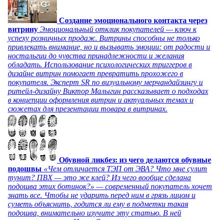
Создание эмоционального контакта через
витрину
Эмоциональный отклик покупателей — ключ к
успеху розничных продаж. Витрины способны не только
привлекать внимание, но и вызывать эмоции: от радости и
ностальгии до чувства принадлежности и желания
обладать. Использование психологических триггеров в
дизайне витрин помогает превратить прохожего в
покупателя. Эксперт SR по визуальному мерчандайзингу и
ритейл-дизайну Виктор Малыгин рассказывает о подходах
в концепции оформления витрин и актуальных темах и
сюжетах для презентации товара в витринах.
Обувной ликбез: из чего делаются обувные
подошвы
«Чем отличается ТЭП от ЭВА? Что мне сулит
тунит? ПВХ — это же клей? Из чего вообще сделана
подошва этих ботинок?» — современный покупатель хочет
знать все. Чтобы не ударить перед ним в грязь лицом и
суметь объяснить, годится ли ему в подметки такая
подошва, внимательно изучите эту статью. В ней