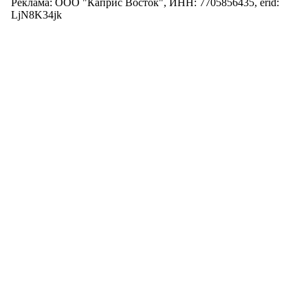
Реклама: ООО "Каприс Восток", ИНН: 7705856435, erid:
LjN8K34jk