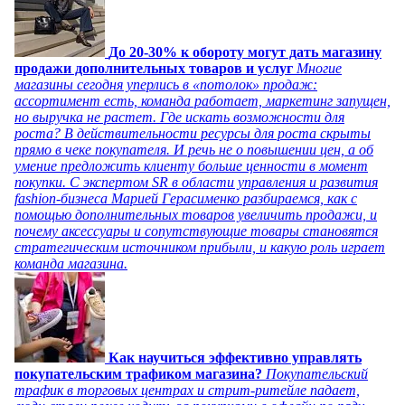
До 20-30% к обороту могут дать магазину
продажи дополнительных товаров и услуг
Многие
магазины сегодня уперлись в «потолок» продаж:
ассортимент есть, команда работает, маркетинг запущен,
но выручка не растет. Где искать возможности для
роста? В действительности ресурсы для роста скрыты
прямо в чеке покупателя. И речь не о повышении цен, а об
умение предложить клиенту больше ценности в момент
покупки. С экспертом SR в области управления и развития
fashion-бизнеса Марией Герасименко разбираемся, как с
помощью дополнительных товаров увеличить продажи, и
почему аксессуары и сопутствующие товары становятся
стратегическим источником прибыли, и какую роль играет
команда магазина.
Как научиться эффективно управлять
покупательским трафиком магазина?
Покупательский
трафик в торговых центрах и стрит-ритейле падает,