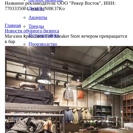
Название рекламодателя: ООО "Рикер Восток", ИНН:
7703335074, erid: LjN8K37Ko
Дизайн
Акценты
Главная
Тренды
Новости обувного бизнеса
Истории обуви
Магазин кроссовок Fott Sneaker Store вечером превращается
в бар
Производство