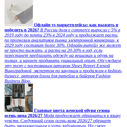
Офлайн vs маркетплейсы: как выжить и
победить в 2026?
В России доля e commerce выросла с 5% в
2019 году до почти 23% в 2024 году и продолжает расти,
по прогнозам аналитиков рынка электронной коммерции, к
2029 году составит более 30%. Офлайн-ритейл же может
не просто выжить, а расти на 20-30% в год, если
перестанет предлагать одежду на вешалках и обувь на
полках, и начнет продавать уникальный опыт. Обсуждаем
эту тему с постоянным автором Shoes Report Еленой
Виноградовой, экспертом по закупкам и продажам в fashion-
бизнесе, автором блога для ритейла и байеров Fashion
Business Blog.
Главные цвета женской обуви сезона
осень-зима 2026/27
Мода продолжает обращаться к языку
чувств. Следующий сезон осень-зима 2026/27 обещает
быть эмоциональным и чуть задумчивым. На смену