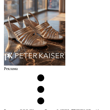
соответствует сегодняшнему тренду на
сникерины (гибридный вариант балеток и
кроссовок обтекаемой формы и с тонкой подошвой).
Но в модели Miu Miu Bubble присутствует еще и…
05.08.2026
2086
Реклама