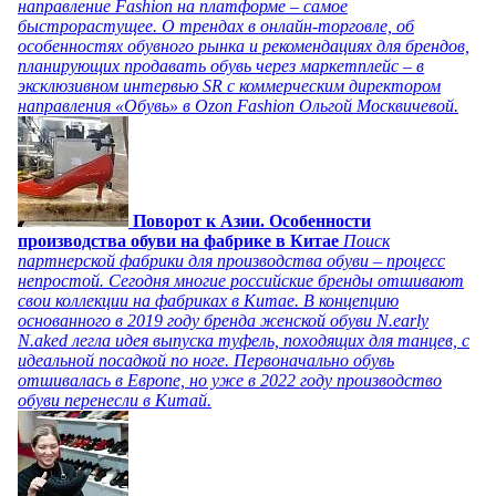
направление Fashion на платформе – самое
быстрорастущее. О трендах в онлайн-торговле, об
особенностях обувного рынка и рекомендациях для брендов,
планирующих продавать обувь через маркетплейс – в
эксклюзивном интервью SR с коммерческим директором
направления «Обувь» в Ozon Fashion Ольгой Москвичевой.
Поворот к Азии. Особенности
производства обуви на фабрике в Китае
Поиск
партнерской фабрики для производства обуви – процесс
непростой. Сегодня многие российские бренды отшивают
свои коллекции на фабриках в Китае. В концепцию
основанного в 2019 году бренда женской обуви N.early
N.aked легла идея выпуска туфель, походящих для танцев, с
идеальной посадкой по ноге. Первоначально обувь
отшивалась в Европе, но уже в 2022 году производство
обуви перенесли в Китай.