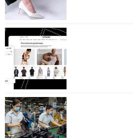
по 1 октября, уже подано 1047 заявок. Примерно
половину из них (494) прислали дизайнеры,
коллекции которых не были представлены в…
07.08.2026
321
BALLINA представит свои новинки на Euro
Shoes
Компания BALLINA Guangzhou Lihuang Footwear
Co., Ltd., основанная в 2011 году и расположенная в
Гуанчжоу, столице моды Китая, является
профессиональной обувной компанией,
объединяющей разработку, производство и…
07.08.2026
244
На платформе Lamoda - новый раздел и
условия продвижения локальных
дизайнерских марок
Российский маркетплейс Lamoda решил обновить