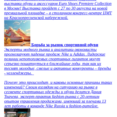
выставки обуви и аксессуаров Euro Shoes Premiere Collection
в Москве! Выставка пройдет с 27 по 30 августа на новой
премиальной площадке – в столичном конгресс-центре ЦМТ
на Краснопресненской набережной.
Борьба за рынок спортивной обуви
Эксперты модного рынка и аналитики-экономисты
прогнозируют падение продаж Nike и Adidas. Лидерские
позиции непотопляемых спортивных гигантов могут
серьезно пошатнуться в ближайшие годы, так как их
теснят молодые, смелые и активные конкуренты – бренды
- челленджеры.
Почему это происходит, и каковы основные причины таких
изменений? Своим взглядом на ситуацию на рынке в
сегменте спортивных одежды и обуви делится Дания
Ткачева, эксперт-практик fashion-рынка с 20-летним
опытом управления продажами, имеющий за плечами 13
лет работы в команде Nike Russia и fashion-ритейле.