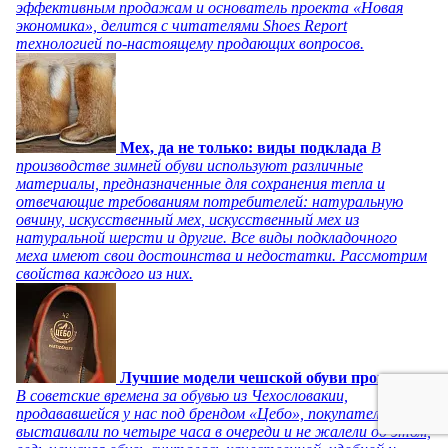
эффективным продажам и основатель проекта «Новая
экономика», делится с читателями Shoes Report
технологией по-настоящему продающих вопросов.
Мех, да не только: виды подклада
В
производстве зимней обуви используют различные
материалы, предназначенные для сохранения тепла и
отвечающие требованиям потребителей: натуральную
овчину, искусственный мех, искусственный мех из
натуральной шерсти и другие. Все виды подкладочного
меха имеют свои достоинства и недостатки. Рассмотрим
свойства каждого из них.
Лучшие модели чешской обуви прошлого
В советские времена за обувью из Чехословакии,
продававшейся у нас под брендом «Цебо», покупатели
выстаивали по четыре часа в очереди и не жалели об этом,