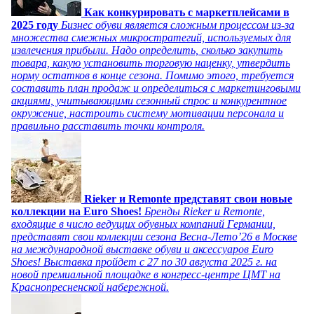
Как конкурировать с маркетплейсами в
2025 году
Бизнес обуви является сложным процессом из-за
множества смежных микростратегий, используемых для
извлечения прибыли. Надо определить, сколько закупить
товара, какую установить торговую наценку, утвердить
норму остатков в конце сезона. Помимо этого, требуется
составить план продаж и определиться с маркетинговыми
акциями, учитывающими сезонный спрос и конкурентное
окружение, настроить систему мотивации персонала и
правильно расставить точки контроля.
Rieker и Remonte представят свои новые
коллекции на Euro Shoes!
Бренды Rieker и Remonte,
входящие в число ведущих обувных компаний Германии,
представят свои коллекции сезона Весна-Лето’26 в Москве
на международной выставке обуви и аксессуаров Euro
Shoes! Выставка пройдет c 27 по 30 августа 2025 г. на
новой премиальной площадке в конгресс-центре ЦМТ на
Краснопресненской набережной.