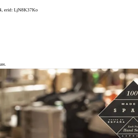
, erid: LjN8K37Ko
ан.