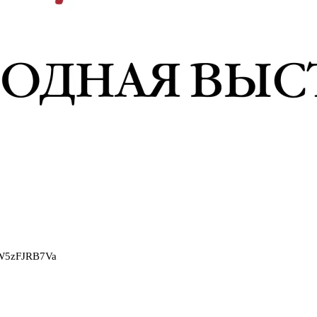
2W5zFJRB7Va