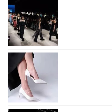
На участие в Московской неделе моды подано
На участие в седьмой Московской неделе моды, которая
октября, уже подано 1047 заявок. Примерно половину и
которых не были представлены в…
07.08.2026
623
BALLINA представит свои новинки на Euro Sh