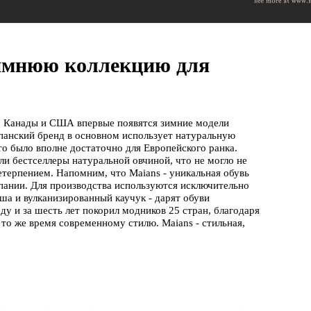
зимнюю коллекцию для
ии, Канады и США впервые появятся зимние модели
спанский бренд в основном использует натуральную
о было вполне достаточно для Европейского ранка.
и бестселлеры натуральной овчиной, что не могло не
етерпением. Напомним, что Maians - уникальная обувь
спании. Для производства используются исключительно
мша и вулканизированный каучук - дарят обуви
ду и за шесть лет покорил модников 25 стран, благодаря
то же время современному стилю. Maians - стильная,