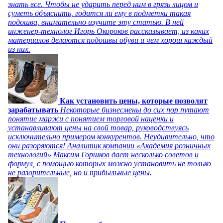
знать все. Чтобы не ударить перед ним в грязь лицом и
суметь объяснить, годится ли ему в подметки такая
подошва, внимательно изучите эту статью. В ней
инженер-технолог Игорь Окороков рассказывает, из каких
материалов делаются подошвы обуви и чем хорош каждый
из них.
Как установить цены, которые позволят
зарабатывать
Некоторые бизнесмены до сих пор путают
понятие маржи с понятием торговой наценки и
устанавливают цены на свой товар, руководствуясь
исключительно примером конкурентов. Неудивительно, что
они разоряются! Аналитик компании «Академия розничных
технологий» Максим Горшков дает несколько советов и
формул, с помощью которых можно установить не только
не разорительные, но и прибыльные цены.