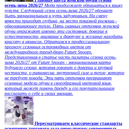
Главные цвета женской обуви сезона
осень-зима 2026/27
Мода продолжает обращаться к языку
чувств. Следующий сезон осень-зима 2026/27 обещает
быть эмоциональным и чуть задумчивым. На смену
яркости приходит глубина, на место показной роскоши -
обволакивающее тепло. Пять главных оттенков женской
обуви отражают именно эти состояния: доверие к
естественности, внимание к фактуре и желание находить
красоту в нюансах. Обратимся к профессиональному
прогнозу сезонных остромодных цветов от
международного тренд-бюро Future Snoops.
Представленная в статье часть палитры сезона осень-
зима 2026/27 от Future Snoops - эмоциональная карта
будущего сезона, которая говорит о доверии и хрупкой
честности, о равновесии, внутренней силе и тепле, которое
не требует повода. Эти пять оттенков превращают
сезонные модели обуви в своеобразный цветовой язык,
который может помочь бренду и его покупательницам
рассказать о себе и своих эмоциях.
Пересматриваем классические стандарты
освещения торгового зала через призму современных