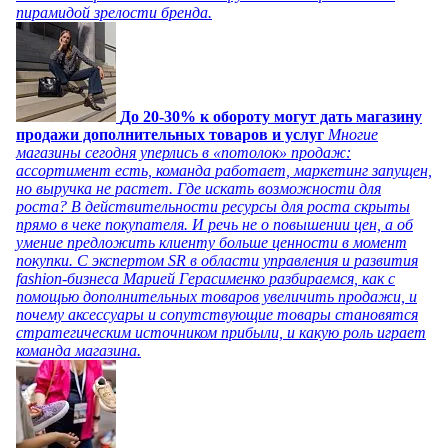
пирамидой зрелости бренда.
До 20-30% к обороту могут дать магазину
продажи дополнительных товаров и услуг
Многие
магазины сегодня уперлись в «потолок» продаж:
ассортимент есть, команда работает, маркетинг запущен,
но выручка не растет. Где искать возможности для
роста? В действительности ресурсы для роста скрыты
прямо в чеке покупателя. И речь не о повышении цен, а об
умение предложить клиенту больше ценности в момент
покупки. С экспертом SR в области управления и развития
fashion-бизнеса Марией Герасименко разбираемся, как с
помощью дополнительных товаров увеличить продажи, и
почему аксессуары и сопутствующие товары становятся
стратегическим источником прибыли, и какую роль играет
команда магазина.