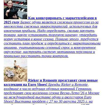
Как конкурировать с маркетплейсами в
2025 году
Бизнес обуви является сложным процессом из-за
множества смежных микростратегий, используемых для
извлечения прибыли. Надо определить, сколько закупить
товара, какую установить торговую наценку, утвердить
норму остатков в конце сезона. Помимо этого, требуется
составить план продаж и определиться с маркетинговыми
акциями, учитывающими сезонный спрос и конкурентное
окружение, настроить систему мотивации персонала и
правильно расставить точки контроля.
Rieker и Remonte представят свои новые
коллекции на Euro Shoes!
Бренды Rieker и Remonte,
входящие в число ведущих обувных компаний Германии,
представят свои коллекции сезона Весна-Лето’26 в Москве
на международной выставке обуви и аксессуаров Euro
Shoes! Выставка пройдет c 27 по 30 августа 2025 г. на