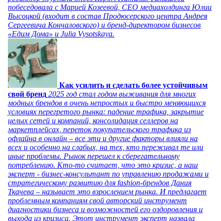
побеседовала с Марией Козеевой, СЕО медиахолдинга Юлии
Высоцкой (входит в состав Продюсерского центра Андрея
Сергеевича Кончаловского) и бренд-директором бизнесов
«Едим Дома» и Julia Vysotskaya.
Как усилить и сделать более устойчивым
свой бренд
2025 год стал годом выживания для многих
модных брендов в очень непростых и быстро меняющихся
условиях перегретого рынка: падение трафика, закрытие
целых сетей и компаний, консолидация селлеров на
маркетплейсах, переток покупательского трафика из
офлайна в онлайн – все эти и другие факторы влияли на
всех и особенно на слабых, на тех, кто переживал те или
иные проблемы. Рынок перешел к сберегательному
потреблению. Кто-то считает, что это кризис, а наш
эксперт - бизнес-консультант по управлению продажами и
стратегическому развитию для fashion-брендов Дания
Ткачева – называет это взрослением рынка. И предлагает
проблемным компаниям свой авторский инструмент
диагностики бизнеса и возможностей его оздоровления и
выхода из кризиса. Этот инструмент эксперт назвала