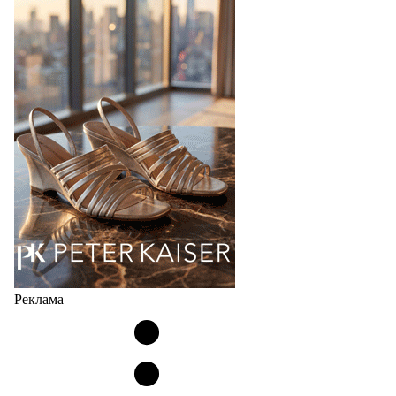
Бренд IDZI – это детская и подростковая обувь с
элементами ортопедии от белорусского
производителя (РУП «Белорусский протезно-
ортопедический восстановительный…
04.08.2026
465
Реклама