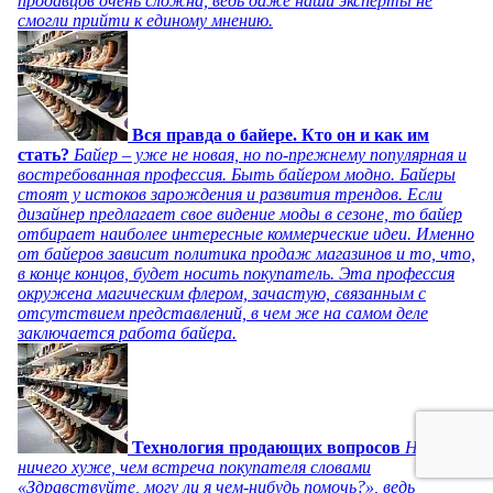
продавцов очень сложна, ведь даже наши эксперты не
смогли прийти к единому мнению.
Вся правда о байере. Кто он и как им
стать?
Байер – уже не новая, но по-прежнему популярная и
востребованная профессия. Быть байером модно. Байеры
стоят у истоков зарождения и развития трендов. Если
дизайнер предлагает свое видение моды в сезоне, то байер
отбирает наиболее интересные коммерческие идеи. Именно
от байеров зависит политика продаж магазинов и то, что,
в конце концов, будет носить покупатель. Эта профессия
окружена магическим флером, зачастую, связанным с
отсутствием представлений, в чем же на самом деле
заключается работа байера.
Технология продающих вопросов
Нет
ничего хуже, чем встреча покупателя словами
«Здравствуйте, могу ли я чем-нибудь помочь?», ведь