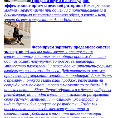
Продажи обуви и аксессуаров:
эффективные приемы деловой риторики
Какие речевые
модули - эффективны при общении с потенциальными и
действующими клиентами салонов обуви, а какие – нет,
знает бизнес-консультант Анна Бочарова.
Формируем зарплату продавцов: советы
экспертов
«А как вы начисляете зарплату своим
консультантам, с личных или с общих продаж?» — это
один из самых популярных вопросов, вызывающих
множество разногласий и пересудов на интернет-форумах
владельцев розничного бизнеса. Действительно, как же
правильно формировать заработок продавцов? А как быть
с премиями, откуда взять план продаж, разрешать ли
сотрудникам покупать товар в магазине со скидками? В
поисках истины Shoes Report обратился к десятку обувных
ретейлеров, но ни одна компания не захотела раскрывать
свою систему мотивации — слишком уж непрост и
индивидуален был процесс ее разработки. Тогда мы
расспросили четырех бизнес-консультантов, и
окончательно убедились в том, что тема мотивации