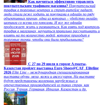
Как научиться эффективно управлять
покупательским трафиком магазина?
Покупательский
трафик в торговых центрах и стрит-ритейле падает,
люди стали реже ходить за покупками в офлайн по ряду
объективных причин, одна из которых – удобство онлайн-
шопинга со всеми его плюсами. И все же офлайн
продолжает жить и развиваться. Как взять под контроль
трафик в магазинах, научиться правильно рассчитывать и
влиять на то количество людей, которое приходит в
торговые точки, чтобы они были прибыльными?
C 27 по 29 июля в городе Алматы,
Казахстан пройдет выставка Euro Shoes@CAF_Eliteline
2026
Elite Line – международная специализированная
выставка обуви, меха, кожи и аксессуаров. На выставке
будут представлены коллекции зарубежных и
отечественных производителей из таких стран, как
Россия, Турция, Германия, Италия, Казахстан и др.