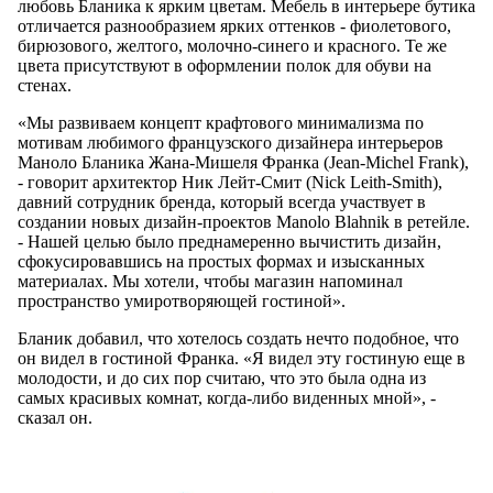
любовь Бланика к ярким цветам. Мебель в интерьере бутика
отличается разнообразием ярких оттенков - фиолетового,
бирюзового, желтого, молочно-синего и красного. Те же
цвета присутствуют в оформлении полок для обуви на
стенах.
«Мы развиваем концепт крафтового минимализма по
мотивам любимого французского дизайнера интерьеров
Маноло Бланика Жана-Мишеля Франка (Jean-Michel Frank),
- говорит архитектор Ник Лейт-Смит (Nick Leith-Smith),
давний сотрудник бренда, который всегда участвует в
создании новых дизайн-проектов Manolo Blahnik в ретейле.
- Нашей целью было преднамеренно вычистить дизайн,
сфокусировавшись на простых формах и изысканных
материалах. Мы хотели, чтобы магазин напоминал
пространство умиротворяющей гостиной».
Бланик добавил, что хотелось создать нечто подобное, что
он видел в гостиной Франка. «Я видел эту гостиную еще в
молодости, и до сих пор считаю, что это была одна из
самых красивых комнат, когда-либо виденных мной», -
сказал он.