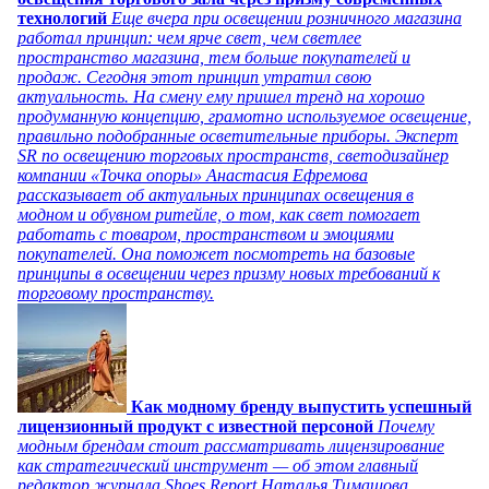
технологий
Еще вчера при освещении розничного магазина
работал принцип: чем ярче свет, чем светлее
пространство магазина, тем больше покупателей и
продаж. Сегодня этот принцип утратил свою
актуальность. На смену ему пришел тренд на хорошо
продуманную концепцию, грамотно используемое освещение,
правильно подобранные осветительные приборы. Эксперт
SR по освещению торговых пространств, светодизайнер
компании «Точка опоры» Анастасия Ефремова
рассказывает об актуальных принципах освещения в
модном и обувном ритейле, о том, как свет помогает
работать с товаром, пространством и эмоциями
покупателей. Она поможет посмотреть на базовые
принципы в освещении через призму новых требований к
торговому пространству.
Как модному бренду выпустить успешный
лицензионный продукт с известной персоной
Почему
модным брендам стоит рассматривать лицензирование
как стратегический инструмент — об этом главный
редактор журнала Shoes Report Наталья Тимашова