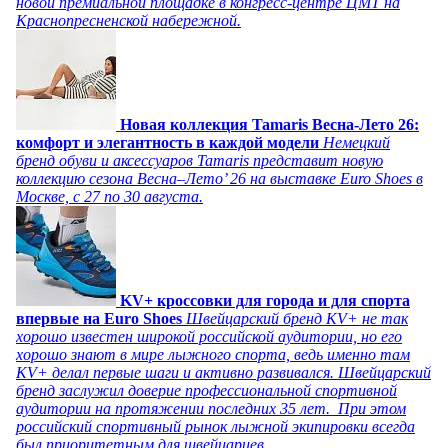
новой премиальной площадке в конгресс-центре ЦМТ на
Краснопресненской набережной.
Новая коллекция Tamaris Весна-Лето 26:
комфорт и элегантность в каждой модели
Немецкий
бренд обуви и аксессуаров Tamaris представит новую
коллекцию сезона Весна–Лето’ 26 на выставке Euro Shoes в
Москве, с 27 по 30 августа.
KV+ кроссовки для города и для спорта
впервые на Euro Shoes
Швейцарский бренд KV+ не так
хорошо известен широкой российской аудитории, но его
хорошо знают в мире лыжного спорта, ведь именно там
KV+ делал первые шаги и активно развивался. Швейцарский
бренд заслужил доверие профессиональной спортивной
аудитории на протяжении последних 35 лет. При этом
российский спортивный рынок лыжной экипировки всегда
был приоритетным для швейцарцев.