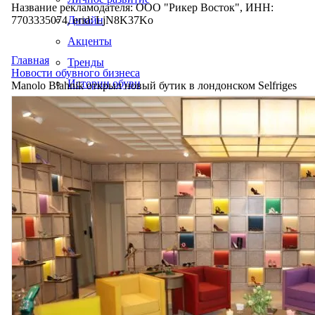
Название рекламодателя: ООО "Рикер Восток", ИНН:
7703335074, erid: LjN8K37Ko
Дизайн
Акценты
Главная
Тренды
Новости обувного бизнеса
Истории обуви
Manolo Blahnik открыл новый бутик в лондонском Selfriges
Производство