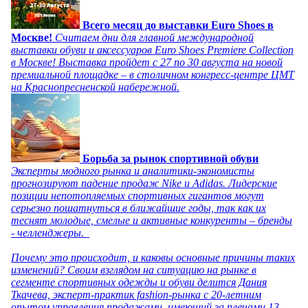
Всего месяц до выставки Euro Shoes в
Москве!
Считаем дни для главной международной
выставки обуви и аксессуаров Euro Shoes Premiere Collection
в Москве! Выставка пройдет с 27 по 30 августа на новой
премиальной площадке – в столичном конгресс-центре ЦМТ
на Краснопресненской набережной.
Борьба за рынок спортивной обуви
Эксперты модного рынка и аналитики-экономисты
прогнозируют падение продаж Nike и Adidas. Лидерские
позиции непотопляемых спортивных гигантов могут
серьезно пошатнуться в ближайшие годы, так как их
теснят молодые, смелые и активные конкуренты – бренды
- челленджеры.
Почему это происходит, и каковы основные причины таких
изменений? Своим взглядом на ситуацию на рынке в
сегменте спортивных одежды и обуви делится Дания
Ткачева, эксперт-практик fashion-рынка с 20-летним
опытом управления продажами, имеющий за плечами 13