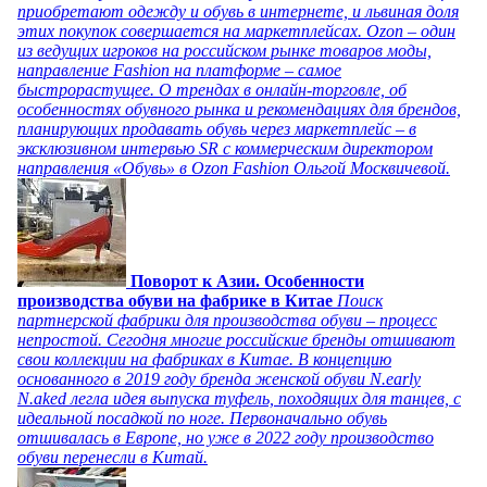
приобретают одежду и обувь в интернете, и львиная доля
этих покупок совершается на маркетплейсах. Ozon – один
из ведущих игроков на российском рынке товаров моды,
направление Fashion на платформе – самое
быстрорастущее. О трендах в онлайн-торговле, об
особенностях обувного рынка и рекомендациях для брендов,
планирующих продавать обувь через маркетплейс – в
эксклюзивном интервью SR с коммерческим директором
направления «Обувь» в Ozon Fashion Ольгой Москвичевой.
Поворот к Азии. Особенности
производства обуви на фабрике в Китае
Поиск
партнерской фабрики для производства обуви – процесс
непростой. Сегодня многие российские бренды отшивают
свои коллекции на фабриках в Китае. В концепцию
основанного в 2019 году бренда женской обуви N.early
N.aked легла идея выпуска туфель, походящих для танцев, с
идеальной посадкой по ноге. Первоначально обувь
отшивалась в Европе, но уже в 2022 году производство
обуви перенесли в Китай.