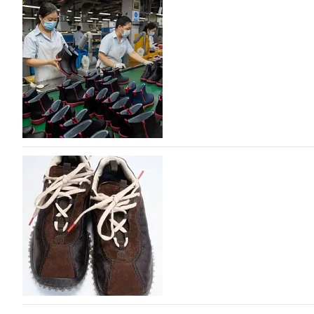
На платформе Lamoda - новый раздел и усл
дизайнерских марок
Российский маркетплейс Lamoda решил обновить разде
марок одежды, обуви и аксессуаров. Бренды также по
06.08.2026
417
Объем мирового производства обуви в 2025 г
В 2025 году мировое производство обуви практически н
на 0,1% до 24,6 млрд пар, - данные опубликованы в а
2026», Португальской ассоциацией…
06.08.2026
581