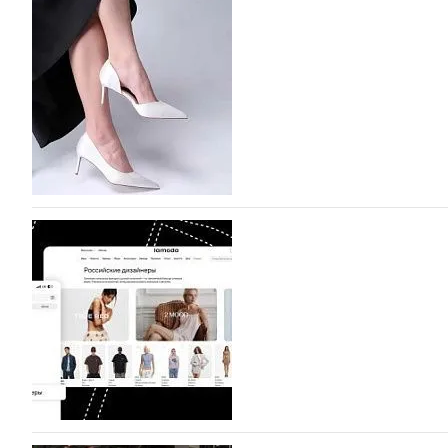
На участие в Московской неделе моды подано
На участие в седьмой Московской неделе моды, которая
октября, уже подано 1047 заявок. Примерно половину и
которых не были представлены в…
07.08.2026
179
BALLINA представит свои новинки на Euro Sh
Компания BALLINA Guangzhou Lihuang Footwear Co., Ltd
Гуанчжоу, столице моды Китая, является профессиона
разработку, производство и…
07.08.2026
159