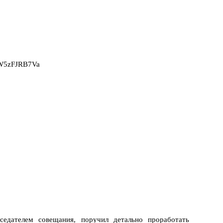
2W5zFJRB7Va
едателем совещания, поручил детально проработать