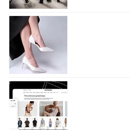
На участие в Московской неделе моды подано
На участие в седьмой Московской неделе моды, которая
октября, уже подано 1047 заявок. Примерно половину и
которых не были представлены в…
07.08.2026
264
BALLINA представит свои новинки на Euro Sh
Компания BALLINA Guangzhou Lihuang Footwear Co., Ltd
Гуанчжоу, столице моды Китая, является профессиона
разработку, производство и…
07.08.2026
210