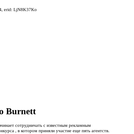
, erid: LjN8K37Ko
o Burnett
ачинает сотрудничать с известным рекламным
онкурса , в котором приняли участие еще пять агентств.