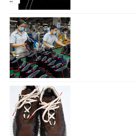
На платформе Lamoda - новый раздел и усл
дизайнерских марок
Российский маркетплейс Lamoda решил обновить разде
марок одежды, обуви и аксессуаров. Бренды также по
06.08.2026
428
Объем мирового производства обуви в 2025 г
В 2025 году мировое производство обуви практически н
на 0,1% до 24,6 млрд пар, - данные опубликованы в а
2026», Португальской ассоциацией…
06.08.2026
589