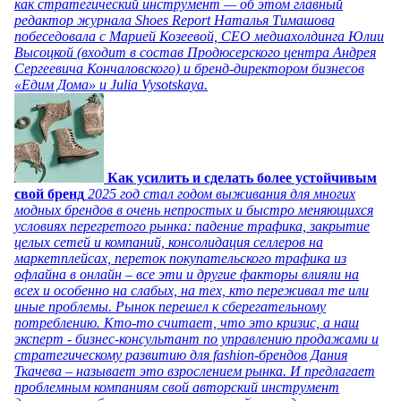
как стратегический инструмент — об этом главный
редактор журнала Shoes Report Наталья Тимашова
побеседовала с Марией Козеевой, СЕО медиахолдинга Юлии
Высоцкой (входит в состав Продюсерского центра Андрея
Сергеевича Кончаловского) и бренд-директором бизнесов
«Едим Дома» и Julia Vysotskaya.
Как усилить и сделать более устойчивым
свой бренд
2025 год стал годом выживания для многих
модных брендов в очень непростых и быстро меняющихся
условиях перегретого рынка: падение трафика, закрытие
целых сетей и компаний, консолидация селлеров на
маркетплейсах, переток покупательского трафика из
офлайна в онлайн – все эти и другие факторы влияли на
всех и особенно на слабых, на тех, кто переживал те или
иные проблемы. Рынок перешел к сберегательному
потреблению. Кто-то считает, что это кризис, а наш
эксперт - бизнес-консультант по управлению продажами и
стратегическому развитию для fashion-брендов Дания
Ткачева – называет это взрослением рынка. И предлагает
проблемным компаниям свой авторский инструмент