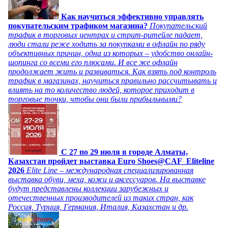
Как научиться эффективно управлять
покупательским трафиком магазина?
Покупательский
трафик в торговых центрах и стрит-ритейле падает,
люди стали реже ходить за покупками в офлайн по ряду
объективных причин, одна из которых – удобство онлайн-
шопинга со всеми его плюсами. И все же офлайн
продолжает жить и развиваться. Как взять под контроль
трафик в магазинах, научиться правильно рассчитывать и
влиять на то количество людей, которое приходит в
торговые точки, чтобы они были прибыльными?
C 27 по 29 июля в городе Алматы,
Казахстан пройдет выставка Euro Shoes@CAF_Eliteline
2026
Elite Line – международная специализированная
выставка обуви, меха, кожи и аксессуаров. На выставке
будут представлены коллекции зарубежных и
отечественных производителей из таких стран, как
Россия, Турция, Германия, Италия, Казахстан и др.