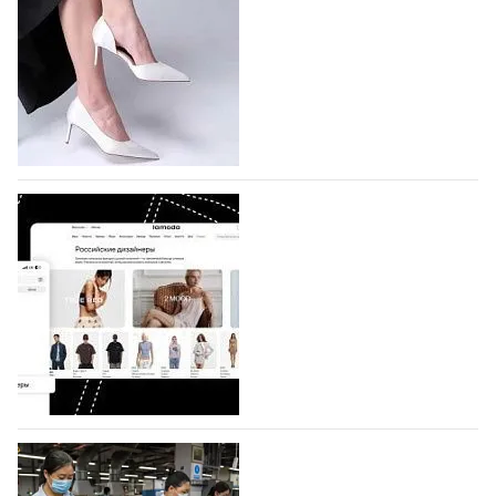
На участие в седьмой Московской неделе моды,
которая пройдет в российской столице с 26 сентября
по 1 октября, уже подано 1047 заявок. Примерно
половину из них (494) прислали дизайнеры,
коллекции которых не были представлены в…
07.08.2026
857
BALLINA представит свои новинки на Euro
Shoes
Компания BALLINA Guangzhou Lihuang Footwear
Co., Ltd., основанная в 2011 году и расположенная в
Гуанчжоу, столице моды Китая, является
профессиональной обувной компанией,
объединяющей разработку, производство и…
07.08.2026
726
На платформе Lamoda - новый раздел и
условия продвижения локальных