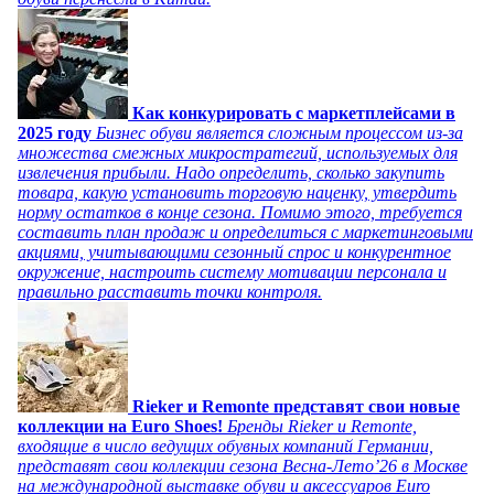
Как конкурировать с маркетплейсами в
2025 году
Бизнес обуви является сложным процессом из-за
множества смежных микростратегий, используемых для
извлечения прибыли. Надо определить, сколько закупить
товара, какую установить торговую наценку, утвердить
норму остатков в конце сезона. Помимо этого, требуется
составить план продаж и определиться с маркетинговыми
акциями, учитывающими сезонный спрос и конкурентное
окружение, настроить систему мотивации персонала и
правильно расставить точки контроля.
Rieker и Remonte представят свои новые
коллекции на Euro Shoes!
Бренды Rieker и Remonte,
входящие в число ведущих обувных компаний Германии,
представят свои коллекции сезона Весна-Лето’26 в Москве
на международной выставке обуви и аксессуаров Euro