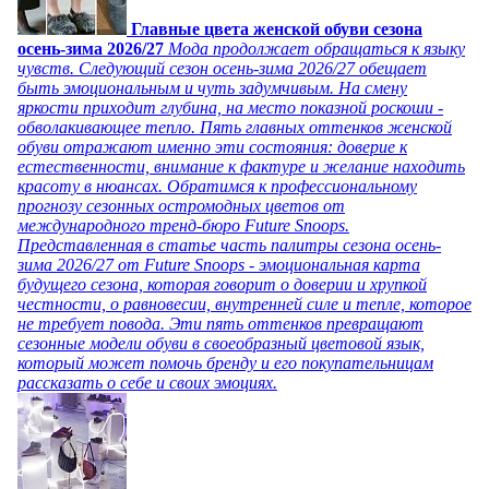
Главные цвета женской обуви сезона
осень-зима 2026/27
Мода продолжает обращаться к языку
чувств. Следующий сезон осень-зима 2026/27 обещает
быть эмоциональным и чуть задумчивым. На смену
яркости приходит глубина, на место показной роскоши -
обволакивающее тепло. Пять главных оттенков женской
обуви отражают именно эти состояния: доверие к
естественности, внимание к фактуре и желание находить
красоту в нюансах. Обратимся к профессиональному
прогнозу сезонных остромодных цветов от
международного тренд-бюро Future Snoops.
Представленная в статье часть палитры сезона осень-
зима 2026/27 от Future Snoops - эмоциональная карта
будущего сезона, которая говорит о доверии и хрупкой
честности, о равновесии, внутренней силе и тепле, которое
не требует повода. Эти пять оттенков превращают
сезонные модели обуви в своеобразный цветовой язык,
который может помочь бренду и его покупательницам
рассказать о себе и своих эмоциях.