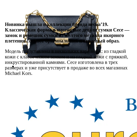
Новинка вышла в коллекции бренда весна’19.
Классическая форма и массивные детали сумки Cece —
замок и ремешок сумки из желтого металла якорного
плетения создают оригинальный и стильный образ.
Модель представлена в нескольких вариантах: из гладкой
кожи с классическим замком и из гладкой кожи с пряжкой,
инкрустированной камнями. Cece изготовлена в трех
размерах и уже присутствует в продаже во всех магазинах
Michael Kors.