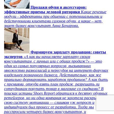
Продажи обуви и аксессуаров:
эффективные приемы деловой риторики
Какие речевые
модули - эффективны при общении с потенциальными и
действующими клиентами салонов обуви, а какие – нет,
знает бизнес-консультант Анна Бочарова.
Формируем зарплату продавцов: советы
экспертов
«А как вы начисляете зарплату своим
консультантам, с личных или с общих продаж?» — это
один из самых популярных вопросов, вызывающих
множество разногласий и пересудов на интернет-форумах
владельцев розничного бизнеса. Действительно, как же
правильно формировать заработок продавцов? А как быть
с премиями, откуда взять план продаж, разрешать ли
сотрудникам покупать товар в магазине со скидками? В
поисках истины Shoes Report обратился к десятку обувных
ретейлеров, но ни одна компания не захотела раскрывать
свою систему мотивации — слишком уж непрост и
индивидуален был процесс ее разработки. Тогда мы
расспросили четырех бизнес-консультантов, и