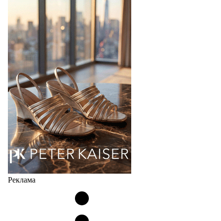
Bubble
Популярный силуэт бренда,1999 года выпуска,
соответствует сегодняшнему тренду на
сникерины (гибридный вариант балеток и
кроссовок обтекаемой формы и с тонкой подошвой).
Но в модели Miu Miu Bubble присутствует еще и…
05.08.2026
4727
Реклама