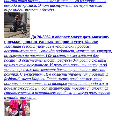
диагностики бизнеса и возможностей его оздоровления и
выхода из кризиса. Этот инструмент эксперт назвала
пирамидой зрелости бренда.
До 20-30% к обороту могут дать магазину
продажи дополнительных товаров и услуг
Многие
магазины сегодня уперлись в «потолок» продаж:
ассортимент есть, команда работает, маркетинг запущен,
но выручка не растет. Где искать возможности для
роста? В действительности ресурсы для роста скрыты
прямо в чеке покупателя. И речь не о повышении цен, а об
умение предложить клиенту больше ценности в момент
покупки. С экспертом SR в области управления и развития
fashion-бизнеса Марией Герасименко разбираемся, как с
помощью дополнительных товаров увеличить продажи, и
почему аксессуары и сопутствующие товары становятся
стратегическим источником прибыли, и какую роль играет
команда магазина.