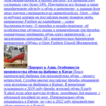
Доля онлайн-продаж в fashion растет, и в прошлом году
составила уже более 54%. Покупатели все больше и чаще
приобретают одежду и обувь в интернете, и львиная доля
этих покупок совершается на маркетплейсах. Ozon – один
из ведущих игроков на российском рынке товаров моды,
направление Fashion на платформе – самое
быстрорастущее. О трендах в онлайн-торговле, об
особенностях обувного рынка и рекомендациях для брендов,
планирующих продавать обувь через маркетплейс – в
эксклюзивном интервью SR с коммерческим директором
направления «Обувь» в Ozon Fashion Ольгой Москвичевой.
Поворот к Азии. Особенности
производства обуви на фабрике в Китае
Поиск
партнерской фабрики для производства обуви – процесс
непростой. Сегодня многие российские бренды отшивают
свои коллекции на фабриках в Китае. В концепцию
основанного в 2019 году бренда женской обуви N.early
N.aked легла идея выпуска туфель, походящих для танцев, с
идеальной посадкой по ноге. Первоначально обувь
отшивалась в Европе, но уже в 2022 году производство
обуви перенесли в Китай.