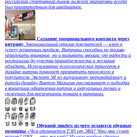
российский спортивный рынок лыжной экипировки всегда
был приоритетным для швейцарцев.
Создание эмоционального контакта через
витрину
Эмоциональный отклик покупателей — ключ к
успеху розничных продаж. Витрины способны не только
привлекать внимание, но и вызывать эмоции: от радости и
ностальгии до чувства принадлежности и желания
обладать. Использование психологических триггеров в
дизайне витрин помогает превратить прохожего в
покупателя. Эксперт SR по визуальному мерчандайзингу и
ритейл-дизайну Виктор Малыгин рассказывает о подходах
в концепции оформления витрин и актуальных темах и
сюжетах для презентации товара в витринах.
Обувной ликбез: из чего делаются обувные
подошвы
«Чем отличается ТЭП от ЭВА? Что мне сулит
тунит? ПВХ — это же клей? Из чего вообще сделана