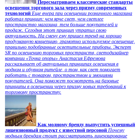
Пересматриваем классические стандарты
освещения торгового зала через призму современных
технологий
Еще вчера при освещении розничного магазина
работал принцип: чем ярче свет, чем светлее
пространство магазина, тем больше покупателей и
продаж. Сегодня этот принцип утратил свою
актуальность. На смену ему пришел тренд на хорошо
продуманную концепцию, грамотно используемое освещение,
правильно подобранные осветительные приборы. Эксперт
SR по освещению торговых пространств, светодизайнер
компании «Точка опоры» Анастасия Ефремова
рассказывает об актуальных принципах освещения в
модном и обувном ритейле, о том, как свет помогает
работать с товаром, пространством и эмоциями
покупателей. Она поможет посмотреть на базовые
принципы в освещении через призму новых требований к
торговому пространству.
Как модному бренду выпустить успешный
лицензионный продукт с известной персоной
Почему
модным брендам стоит рассматривать лицензирование