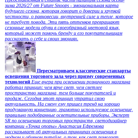
зима 2026/27 от Future Snoops - эмоциональная карта
будущего сезона, которая говорит о доверии и хрупкой
честности, о равновесии, внутренней силе и тепле, которое
не требует повода. Эти пять оттенков превращают
сезонные модели обуви в своеобразный цветовой язык,
который может помочь бренду и его покупательницам
рассказать о себе и своих эмоциях.
Пересматриваем классические стандарты
освещения торгового зала через призму современных
технологий
Еще вчера при освещении розничного магазина
работал принцип: чем ярче свет, чем светлее
пространство магазина, тем больше покупателей и
продаж. Сегодня этот принцип утратил свою
актуальность. На смену ему пришел тренд на хорошо
продуманную концепцию, грамотно используемое освещение,
правильно подобранные осветительные приборы. Эксперт
SR по освещению торговых пространств, светодизайнер
компании «Точка опоры» Анастасия Ефремова
рассказывает об актуальных принципах освещения в
модном и обувном ритейле, о том, как свет помогает