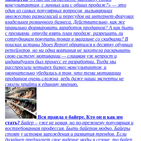
консультантам, с личных или с общих продаж?» — это
один из самых популярных вопросов, вызывающих
множество разногласий и пересудов на интернет-форумах
владельцев розничного бизнеса. Действительно, как же
правильно формировать заработок продавцов? А как быть
с премиями, откуда взять план продаж, разрешать ли
сотрудникам покупать товар в магазине со скидками? В
поисках истины Shoes Report обратился к десятку обувных
ретейлеров, но ни одна компания не захотела раскрывать
свою систему мотивации — слишком уж непрост и
индивидуален был процесс ее разработки. Тогда мы
расспросили четырех бизнес-консультантов, и
окончательно убедились в том, что тема мотивации
продавцов очень сложна, ведь даже наши эксперты не
смогли прийти к единому мнению.
Вся правда о байере. Кто он и как им
стать?
Байер – уже не новая, но по-прежнему популярная и
востребованная профессия. Быть байером модно. Байеры
стоят у истоков зарождения и развития трендов. Если
дизайнер предлагает свое видение моды в сезоне, то байер