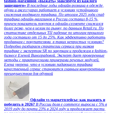
fashion-магазинов «выжать» максимум из каждого
зашедшего»
В последние годы офлайн-розница в одежде,
обуви и аксессуарах работает в условиях устойчивого
снижения входящего трафика. По итогам 2025 года спад
трафика офлайн-магазинов в России составил 8-15 %,
причем показатель покупок в офлайн-сегменте снижался
более резко, чем в целом по рынку, по данным Retail.ru. По
статистике отдельных ТЦ падение по итогам прошлого
года составило от 15 до 25%. Как эффективно работать
продавцам с покупателями в таких непростых условиях?
Подробно разбираем стратегии сервиса при низком
трафике с экспертом SR по закупкам и продажам в fashion-
бизнесе Еленой Виноградовой. Эксперт дает проверенные
методы с практическими примерами речевых модулей.
Елена уверена, что в условиях падающего трафика
качественный сервис становится главным конкурентным
преимуществом для обувной
Офлайн vs маркетплейсы: как выжить и
победить в 2026?
В России доля e commerce выросла с 5% в
2019 году до почти 23% в 2024 году и продолжает расти,