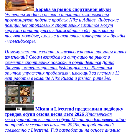
Борьба за рынок спортивной обуви
Эксперты модного рынка и аналитики-экономисты
прогнозируют падение продаж Nike и Adidas. Лидерские
позиции непотопляемых спортивных гигантов могут
серьезно пошатнуться в ближайшие годы, так как их
теснят молодые, смелые и активные конкуренты – бренды
- челленджеры.
Почему это происходит, и каковы основные причины таких
изменений? Своим взглядом на ситуацию на рынке в
сегменте спортивных одежды и обуви делится Дания
Ткачева, эксперт-практик fashion-рынка с 20-летним
опытом управления продажами, имеющий за плечами 13
лет работы в команде Nike Russia и fashion-ритейле.
Micam и Livetrend представили подборку
трендов обуви сезона весна-лето 2026
Итальянская
международная выставка обуви Micam представляет «Гид
по трендам сезона весна-лето 2026», разработанный
совместно с Livetrend. Гид разработан на основе анализа