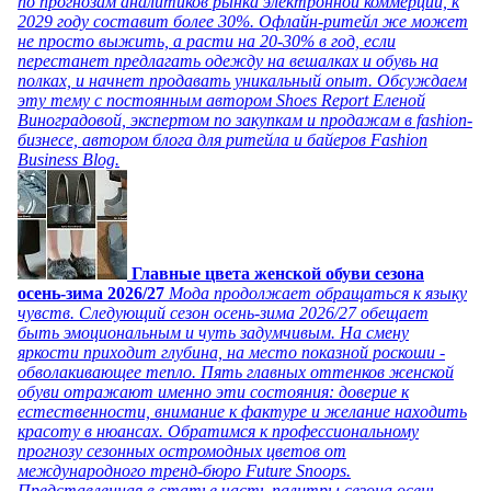
по прогнозам аналитиков рынка электронной коммерции, к
2029 году составит более 30%. Офлайн-ритейл же может
не просто выжить, а расти на 20-30% в год, если
перестанет предлагать одежду на вешалках и обувь на
полках, и начнет продавать уникальный опыт. Обсуждаем
эту тему с постоянным автором Shoes Report Еленой
Виноградовой, экспертом по закупкам и продажам в fashion-
бизнесе, автором блога для ритейла и байеров Fashion
Business Blog.
Главные цвета женской обуви сезона
осень-зима 2026/27
Мода продолжает обращаться к языку
чувств. Следующий сезон осень-зима 2026/27 обещает
быть эмоциональным и чуть задумчивым. На смену
яркости приходит глубина, на место показной роскоши -
обволакивающее тепло. Пять главных оттенков женской
обуви отражают именно эти состояния: доверие к
естественности, внимание к фактуре и желание находить
красоту в нюансах. Обратимся к профессиональному
прогнозу сезонных остромодных цветов от
международного тренд-бюро Future Snoops.
Представленная в статье часть палитры сезона осень-