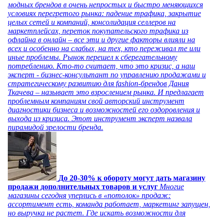
модных брендов в очень непростых и быстро меняющихся
условиях перегретого рынка: падение трафика, закрытие
целых сетей и компаний, консолидация селлеров на
маркетплейсах, переток покупательского трафика из
офлайна в онлайн – все эти и другие факторы влияли на
всех и особенно на слабых, на тех, кто переживал те или
иные проблемы. Рынок перешел к сберегательному
потреблению. Кто-то считает, что это кризис, а наш
эксперт - бизнес-консультант по управлению продажами и
стратегическому развитию для fashion-брендов Дания
Ткачева – называет это взрослением рынка. И предлагает
проблемным компаниям свой авторский инструмент
диагностики бизнеса и возможностей его оздоровления и
выхода из кризиса. Этот инструмент эксперт назвала
пирамидой зрелости бренда.
До 20-30% к обороту могут дать магазину
продажи дополнительных товаров и услуг
Многие
магазины сегодня уперлись в «потолок» продаж:
ассортимент есть, команда работает, маркетинг запущен,
но выручка не растет. Где искать возможности для