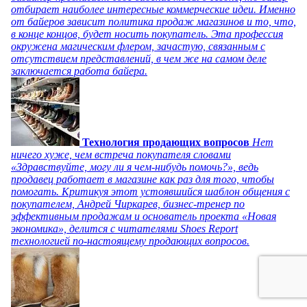
отбирает наиболее интересные коммерческие идеи. Именно
от байеров зависит политика продаж магазинов и то, что,
в конце концов, будет носить покупатель. Эта профессия
окружена магическим флером, зачастую, связанным с
отсутствием представлений, в чем же на самом деле
заключается работа байера.
Технология продающих вопросов
Нет
ничего хуже, чем встреча покупателя словами
«Здравствуйте, могу ли я чем-нибудь помочь?», ведь
продавец работает в магазине как раз для того, чтобы
помогать. Критикуя этот устоявшийся шаблон общения с
покупателем, Андрей Чиркарев, бизнес-тренер по
эффективным продажам и основатель проекта «Новая
экономика», делится с читателями Shoes Report
технологией по-настоящему продающих вопросов.