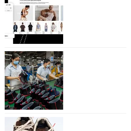
Компания BALLINA Guangzhou Lihuang Footwear
Co., Ltd., основанная в 2011 году и расположенная в
Гуанчжоу, столице моды Китая, является
профессиональной обувной компанией,
объединяющей разработку, производство и…
07.08.2026
107
На платформе Lamoda - новый раздел и
условия продвижения локальных
дизайнерских марок
Российский маркетплейс Lamoda решил обновить
раздел для продажи продукции локальных
дизайнерских марок одежды, обуви и аксессуаров.
Бренды также получат маркетинговую…
06.08.2026
406
Объем мирового производства обуви в
2025 году практически не увеличился