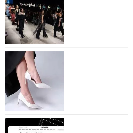
На участие в Московской неделе моды
подано 1047 заявок
На участие в седьмой Московской неделе моды,
которая пройдет в российской столице с 26 сентября
по 1 октября, уже подано 1047 заявок. Примерно
половину из них (494) прислали дизайнеры,
коллекции которых не были представлены в…
07.08.2026
88
BALLINA представит свои новинки на Euro
Shoes