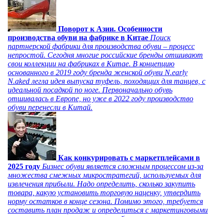
Поворот к Азии. Особенности
производства обуви на фабрике в Китае
Поиск
партнерской фабрики для производства обуви – процесс
непростой. Сегодня многие российские бренды отшивают
свои коллекции на фабриках в Китае. В концепцию
основанного в 2019 году бренда женской обуви N.early
N.aked легла идея выпуска туфель, походящих для танцев, с
идеальной посадкой по ноге. Первоначально обувь
отшивалась в Европе, но уже в 2022 году производство
обуви перенесли в Китай.
Как конкурировать с маркетплейсами в
2025 году
Бизнес обуви является сложным процессом из-за
множества смежных микростратегий, используемых для
извлечения прибыли. Надо определить, сколько закупить
товара, какую установить торговую наценку, утвердить
норму остатков в конце сезона. Помимо этого, требуется
составить план продаж и определиться с маркетинговыми