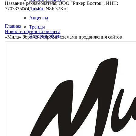
Название рекламодателя: ООО "Рикер Восток", ИНН:
7703335074, erid: LjN8K37Ko
Дизайн
Акценты
Главная
Тренды
Новости обувного бизнеса
Истории обуви
«Мила» борется с серыми схемами продвижения сайтов
Производство