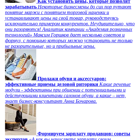
Как установить цены, которые позволят
зарабатывать
Некоторые бизнесмены до сих пор путают
понятие маржи с понятием торговой наценки и
устанавливают цены на свой товар, руководствуясь
исключительно примером конкурентов. Неудивительно, что
они разоряются! Аналитик компании «Академия розничных
технологий» Максим Горшков дает несколько советов и
формул, с помощью которых можно установить не только
не разорительные, но и прибыльные цены.
Продажи обуви и аксессуаров:
эффективные приемы деловой риторики
Какие речевые
модули - эффективны при общении с потенциальными и
действующими клиентами салонов обуви, а какие – нет,
знает бизнес-консультант Анна Бочарова.
Формируем зарплату продавцов: советы
экспертов
«А как вы начисляете зарплату своим