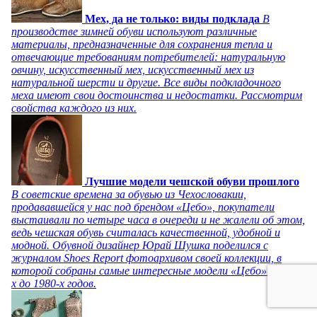
Мех, да не только: виды подклада
В
производстве зимней обуви используют различные
материалы, предназначенные для сохранения тепла и
отвечающие требованиям потребителей: натуральную
овчину, искусственный мех, искусственный мех из
натуральной шерсти и другие. Все виды подкладочного
меха имеют свои достоинства и недостатки. Рассмотрим
свойства каждого из них.
Лучшие модели чешской обуви прошлого
В советские времена за обувью из Чехословакии,
продававшейся у нас под брендом «Цебо», покупатели
выстаивали по четыре часа в очереди и не жалели об этом,
ведь чешская обувь считалась качественной, удобной и
модной. Обувной дизайнер Юрай Шушка поделился с
журналом Shoes Report фотоархивом своей коллекции, в
которой собраны самые интересные модели «Цебо» с 1940-
х до 1980-х годов.