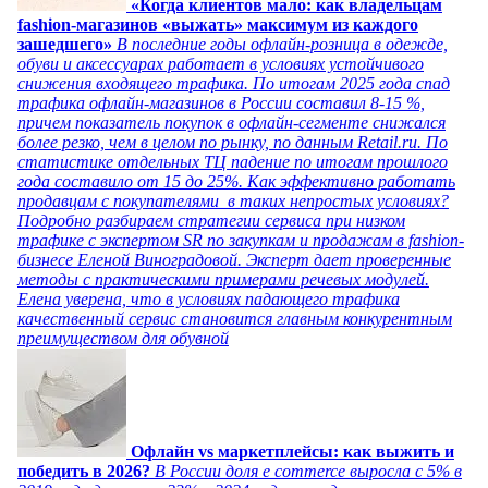
«Когда клиентов мало: как владельцам
fashion-магазинов «выжать» максимум из каждого
зашедшего»
В последние годы офлайн-розница в одежде,
обуви и аксессуарах работает в условиях устойчивого
снижения входящего трафика. По итогам 2025 года спад
трафика офлайн-магазинов в России составил 8-15 %,
причем показатель покупок в офлайн-сегменте снижался
более резко, чем в целом по рынку, по данным Retail.ru. По
статистике отдельных ТЦ падение по итогам прошлого
года составило от 15 до 25%. Как эффективно работать
продавцам с покупателями в таких непростых условиях?
Подробно разбираем стратегии сервиса при низком
трафике с экспертом SR по закупкам и продажам в fashion-
бизнесе Еленой Виноградовой. Эксперт дает проверенные
методы с практическими примерами речевых модулей.
Елена уверена, что в условиях падающего трафика
качественный сервис становится главным конкурентным
преимуществом для обувной
Офлайн vs маркетплейсы: как выжить и
победить в 2026?
В России доля e commerce выросла с 5% в