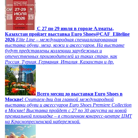
C 27 по 29 июля в городе Алматы,
Казахстан пройдет выставка Euro Shoes@CAF_Eliteline
2026
Elite Line – международная специализированная
выставка обуви, меха, кожи и аксессуаров. На выставке
будут представлены коллекции зарубежных и
отечественных производителей из таких стран, как
Россия, Турция, Германия, Италия, Казахстан и др.
Всего месяц до выставки Euro Shoes в
Москве!
Считаем дни для главной международной
выставки обуви и аксессуаров Euro Shoes Premiere Collection
в Москве! Выставка пройдет с 27 по 30 августа на новой
премиальной площадке – в столичном конгресс-центре ЦМТ
на Краснопресненской набережной.