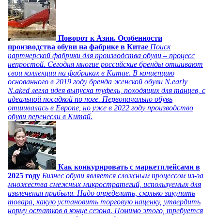
Поворот к Азии. Особенности
производства обуви на фабрике в Китае
Поиск
партнерской фабрики для производства обуви – процесс
непростой. Сегодня многие российские бренды отшивают
свои коллекции на фабриках в Китае. В концепцию
основанного в 2019 году бренда женской обуви N.early
N.aked легла идея выпуска туфель, походящих для танцев, с
идеальной посадкой по ноге. Первоначально обувь
отшивалась в Европе, но уже в 2022 году производство
обуви перенесли в Китай.
Как конкурировать с маркетплейсами в
2025 году
Бизнес обуви является сложным процессом из-за
множества смежных микростратегий, используемых для
извлечения прибыли. Надо определить, сколько закупить
товара, какую установить торговую наценку, утвердить
норму остатков в конце сезона. Помимо этого, требуется