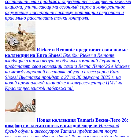
составить план продаж и определиться с маркетинговыми
акциями, учитывающими сезонный спрос и конкурентное
окружение, настроить систему мотивации персонала и
правильно расставить точки контроля.
Rieker и Remonte представят свои новые
коллекции на Euro Shoes!
Бренды Rieker и Remonte,
входящие в число ведущих обувных компаний Германии,
представят свои коллекции сезона Весна-Лето’26 в Москве
на международной выставке обуви и аксессуаров Euro
Shoes! Выставка пройдет c 27 по 30 августа 2025 г. на
новой премиальной площадке в конгресс-центре ЦМТ на
Краснопресненской набережной.
Новая коллекция Tamaris Весна-Лето 26:
комфорт и элегантность в каждой модели
Немецкий
бренд обуви и аксессуаров Tamaris представит новую
коллекцию сезона Весна–Лето’ 26 на выставке Euro Shoes в