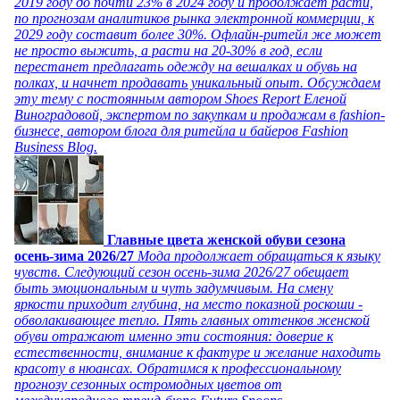
2019 году до почти 23% в 2024 году и продолжает расти,
по прогнозам аналитиков рынка электронной коммерции, к
2029 году составит более 30%. Офлайн-ритейл же может
не просто выжить, а расти на 20-30% в год, если
перестанет предлагать одежду на вешалках и обувь на
полках, и начнет продавать уникальный опыт. Обсуждаем
эту тему с постоянным автором Shoes Report Еленой
Виноградовой, экспертом по закупкам и продажам в fashion-
бизнесе, автором блога для ритейла и байеров Fashion
Business Blog.
Главные цвета женской обуви сезона
осень-зима 2026/27
Мода продолжает обращаться к языку
чувств. Следующий сезон осень-зима 2026/27 обещает
быть эмоциональным и чуть задумчивым. На смену
яркости приходит глубина, на место показной роскоши -
обволакивающее тепло. Пять главных оттенков женской
обуви отражают именно эти состояния: доверие к
естественности, внимание к фактуре и желание находить
красоту в нюансах. Обратимся к профессиональному
прогнозу сезонных остромодных цветов от