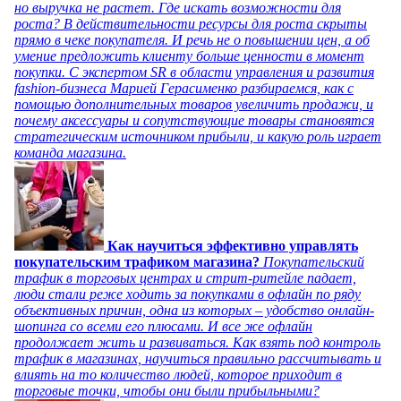
но выручка не растет. Где искать возможности для
роста? В действительности ресурсы для роста скрыты
прямо в чеке покупателя. И речь не о повышении цен, а об
умение предложить клиенту больше ценности в момент
покупки. С экспертом SR в области управления и развития
fashion-бизнеса Марией Герасименко разбираемся, как с
помощью дополнительных товаров увеличить продажи, и
почему аксессуары и сопутствующие товары становятся
стратегическим источником прибыли, и какую роль играет
команда магазина.
Как научиться эффективно управлять
покупательским трафиком магазина?
Покупательский
трафик в торговых центрах и стрит-ритейле падает,
люди стали реже ходить за покупками в офлайн по ряду
объективных причин, одна из которых – удобство онлайн-
шопинга со всеми его плюсами. И все же офлайн
продолжает жить и развиваться. Как взять под контроль
трафик в магазинах, научиться правильно рассчитывать и
влиять на то количество людей, которое приходит в
торговые точки, чтобы они были прибыльными?