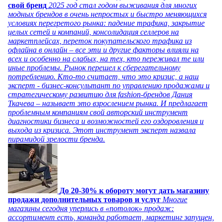
свой бренд
2025 год стал годом выживания для многих
модных брендов в очень непростых и быстро меняющихся
условиях перегретого рынка: падение трафика, закрытие
целых сетей и компаний, консолидация селлеров на
маркетплейсах, переток покупательского трафика из
офлайна в онлайн – все эти и другие факторы влияли на
всех и особенно на слабых, на тех, кто переживал те или
иные проблемы. Рынок перешел к сберегательному
потреблению. Кто-то считает, что это кризис, а наш
эксперт - бизнес-консультант по управлению продажами и
стратегическому развитию для fashion-брендов Дания
Ткачева – называет это взрослением рынка. И предлагает
проблемным компаниям свой авторский инструмент
диагностики бизнеса и возможностей его оздоровления и
выхода из кризиса. Этот инструмент эксперт назвала
пирамидой зрелости бренда.
До 20-30% к обороту могут дать магазину
продажи дополнительных товаров и услуг
Многие
магазины сегодня уперлись в «потолок» продаж:
ассортимент есть, команда работает, маркетинг запущен,