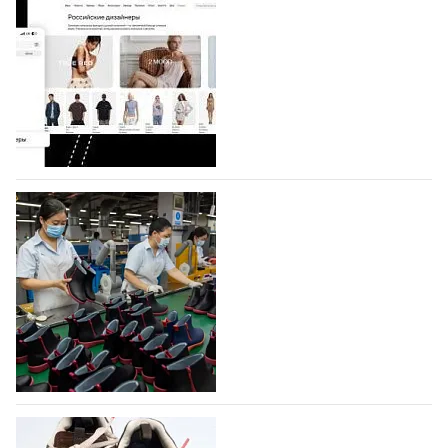
На платформе Lamoda - новый раздел и
условия продвижения локальных
дизайнерских марок
Российский маркетплейс Lamoda решил обновить
раздел для продажи продукции локальных
дизайнерских марок одежды, обуви и аксессуаров.
Бренды также получат маркетинговую…
06.08.2026
239
Объем мирового производства обуви в