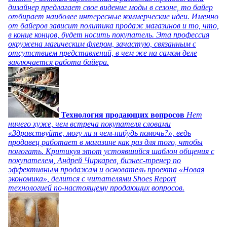
дизайнер предлагает свое видение моды в сезоне, то байер
отбирает наиболее интересные коммерческие идеи. Именно
от байеров зависит политика продаж магазинов и то, что,
в конце концов, будет носить покупатель. Эта профессия
окружена магическим флером, зачастую, связанным с
отсутствием представлений, в чем же на самом деле
заключается работа байера.
Технология продающих вопросов
Нет
ничего хуже, чем встреча покупателя словами
«Здравствуйте, могу ли я чем-нибудь помочь?», ведь
продавец работает в магазине как раз для того, чтобы
помогать. Критикуя этот устоявшийся шаблон общения с
покупателем, Андрей Чиркарев, бизнес-тренер по
эффективным продажам и основатель проекта «Новая
экономика», делится с читателями Shoes Report
технологией по-настоящему продающих вопросов.