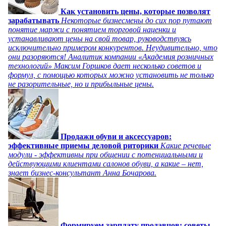
Как установить цены, которые позволят
зарабатывать
Некоторые бизнесмены до сих пор путают
понятие маржи с понятием торговой наценки и
устанавливают цены на свой товар, руководствуясь
исключительно примером конкурентов. Неудивительно, что
они разоряются! Аналитик компании «Академия розничных
технологий» Максим Горшков дает несколько советов и
формул, с помощью которых можно установить не только
не разорительные, но и прибыльные цены.
Продажи обуви и аксессуаров:
эффективные приемы деловой риторики
Какие речевые
модули - эффективны при общении с потенциальными и
действующими клиентами салонов обуви, а какие – нет,
знает бизнес-консультант Анна Бочарова.
Формируем зарплату продавцов: советы