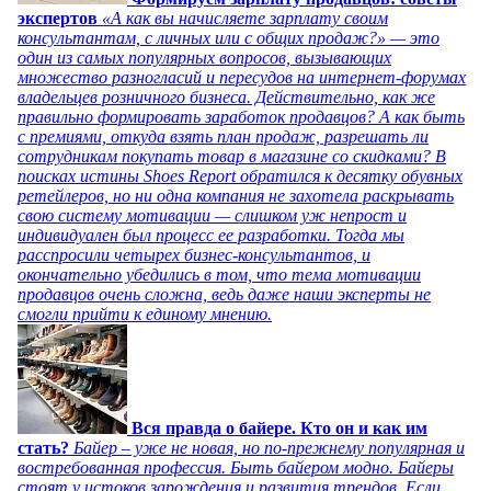
экспертов
«А как вы начисляете зарплату своим
консультантам, с личных или с общих продаж?» — это
один из самых популярных вопросов, вызывающих
множество разногласий и пересудов на интернет-форумах
владельцев розничного бизнеса. Действительно, как же
правильно формировать заработок продавцов? А как быть
с премиями, откуда взять план продаж, разрешать ли
сотрудникам покупать товар в магазине со скидками? В
поисках истины Shoes Report обратился к десятку обувных
ретейлеров, но ни одна компания не захотела раскрывать
свою систему мотивации — слишком уж непрост и
индивидуален был процесс ее разработки. Тогда мы
расспросили четырех бизнес-консультантов, и
окончательно убедились в том, что тема мотивации
продавцов очень сложна, ведь даже наши эксперты не
смогли прийти к единому мнению.
Вся правда о байере. Кто он и как им
стать?
Байер – уже не новая, но по-прежнему популярная и
востребованная профессия. Быть байером модно. Байеры
стоят у истоков зарождения и развития трендов. Если