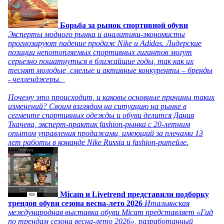
Борьба за рынок спортивной обуви
Эксперты модного рынка и аналитики-экономисты
прогнозируют падение продаж Nike и Adidas. Лидерские
позиции непотопляемых спортивных гигантов могут
серьезно пошатнуться в ближайшие годы, так как их
теснят молодые, смелые и активные конкуренты – бренды
- челленджеры.
Почему это происходит, и каковы основные причины таких
изменений? Своим взглядом на ситуацию на рынке в
сегменте спортивных одежды и обуви делится Дания
Ткачева, эксперт-практик fashion-рынка с 20-летним
опытом управления продажами, имеющий за плечами 13
лет работы в команде Nike Russia и fashion-ритейле.
Micam и Livetrend представили подборку
трендов обуви сезона весна-лето 2026
Итальянская
международная выставка обуви Micam представляет «Гид
по трендам сезона весна-лето 2026», разработанный