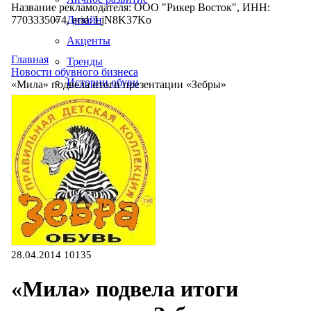
Название рекламодателя: ООО "Рикер Восток", ИНН:
7703335074, erid: LjN8K37Ko
Дизайн
Акценты
Главная
Тренды
Новости обувного бизнеса
Истории обуви
«Мила» подвела итоги презентации «Зебры»
Производство
28.04.2014
10135
«Мила» подвела итоги