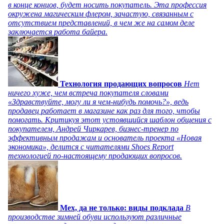
в конце концов, будет носить покупатель. Эта профессия
окружена магическим флером, зачастую, связанным с
отсутствием представлений, в чем же на самом деле
заключается работа байера.
Технология продающих вопросов
Нет
ничего хуже, чем встреча покупателя словами
«Здравствуйте, могу ли я чем-нибудь помочь?», ведь
продавец работает в магазине как раз для того, чтобы
помогать. Критикуя этот устоявшийся шаблон общения с
покупателем, Андрей Чиркарев, бизнес-тренер по
эффективным продажам и основатель проекта «Новая
экономика», делится с читателями Shoes Report
технологией по-настоящему продающих вопросов.
Мех, да не только: виды подклада
В
производстве зимней обуви используют различные