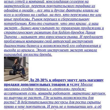
целых сетей и компаний, консолидация селлеров на
маркетплейсах, переток покупательского трафика из
офлайна в онлайн – все эти и другие факторы влияли на
всех и особенно на слабых, на тех, кто переживал те или
иные проблемы. Рынок перешел к сберегательному
потреблению. Кто-то считает, что это кризис, а наш
эксперт - бизнес-консультант по управлению продажами и
стратегическому развитию для fashion-брендов Дания
Ткачева – называет это взрослением рынка. И предлагает
проблемным компаниям свой авторский инструмент
диагностики бизнеса и возможностей его оздоровления и
выхода из кризиса. Этот инструмент эксперт назвала
пирамидой зрелости бренда.
До 20-30% к обороту могут дать магазину
продажи дополнительных товаров и услуг
Многие
магазины сегодня уперлись в «потолок» продаж:
ассортимент есть, команда работает, маркетинг запущен,
но выручка не растет. Где искать возможности для
роста? В действительности ресурсы для роста скрыты
прямо в чеке покупателя. И речь не о повышении цен, а об