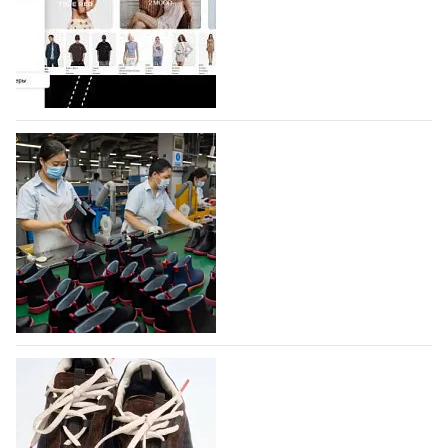
На платформе Lamoda - новый раздел и
условия продвижения локальных
дизайнерских марок
Российский маркетплейс Lamoda решил обновить
раздел для продажи продукции локальных
дизайнерских марок одежды, обуви и аксессуаров.
Бренды также получат маркетинговую…
06.08.2026
258
Объем мирового производства обуви в
2025 году практически не увеличился
В 2025 году мировое производство обуви