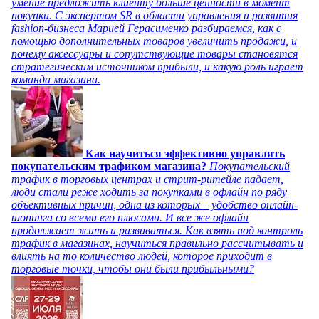
умение предложить клиенту больше ценности в момент
покупки. С экспертом SR в области управления и развития
fashion-бизнеса Марией Герасименко разбираемся, как с
помощью дополнительных товаров увеличить продажи, и
почему аксессуары и сопутствующие товары становятся
стратегическим источником прибыли, и какую роль играет
команда магазина.
Как научиться эффективно управлять
покупательским трафиком магазина?
Покупательский
трафик в торговых центрах и стрит-ритейле падает,
люди стали реже ходить за покупками в офлайн по ряду
объективных причин, одна из которых – удобство онлайн-
шопинга со всеми его плюсами. И все же офлайн
продолжает жить и развиваться. Как взять под контроль
трафик в магазинах, научиться правильно рассчитывать и
влиять на то количество людей, которое приходит в
торговые точки, чтобы они были прибыльными?