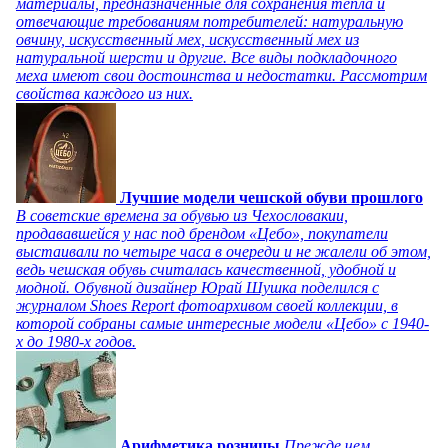
материалы, предназначенные для сохранения тепла и
отвечающие требованиям потребителей: натуральную
овчину, искусственный мех, искусственный мех из
натуральной шерсти и другие. Все виды подкладочного
меха имеют свои достоинства и недостатки. Рассмотрим
свойства каждого из них.
Лучшие модели чешской обуви прошлого
В советские времена за обувью из Чехословакии,
продававшейся у нас под брендом «Цебо», покупатели
выстаивали по четыре часа в очереди и не жалели об этом,
ведь чешская обувь считалась качественной, удобной и
модной. Обувной дизайнер Юрай Шушка поделился с
журналом Shoes Report фотоархивом своей коллекции, в
которой собраны самые интересные модели «Цебо» с 1940-
х до 1980-х годов.
Арифметика розницы
Прежде чем,