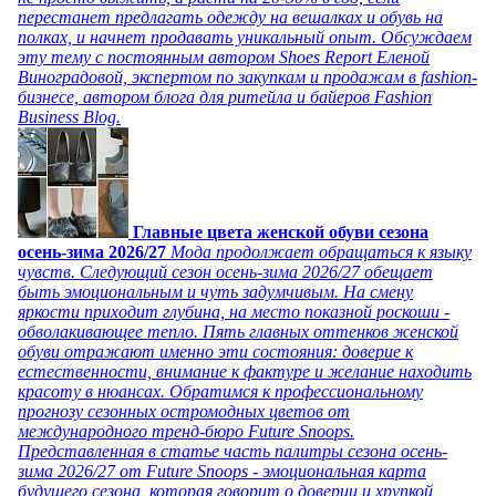
перестанет предлагать одежду на вешалках и обувь на
полках, и начнет продавать уникальный опыт. Обсуждаем
эту тему с постоянным автором Shoes Report Еленой
Виноградовой, экспертом по закупкам и продажам в fashion-
бизнесе, автором блога для ритейла и байеров Fashion
Business Blog.
Главные цвета женской обуви сезона
осень-зима 2026/27
Мода продолжает обращаться к языку
чувств. Следующий сезон осень-зима 2026/27 обещает
быть эмоциональным и чуть задумчивым. На смену
яркости приходит глубина, на место показной роскоши -
обволакивающее тепло. Пять главных оттенков женской
обуви отражают именно эти состояния: доверие к
естественности, внимание к фактуре и желание находить
красоту в нюансах. Обратимся к профессиональному
прогнозу сезонных остромодных цветов от
международного тренд-бюро Future Snoops.
Представленная в статье часть палитры сезона осень-
зима 2026/27 от Future Snoops - эмоциональная карта
будущего сезона, которая говорит о доверии и хрупкой