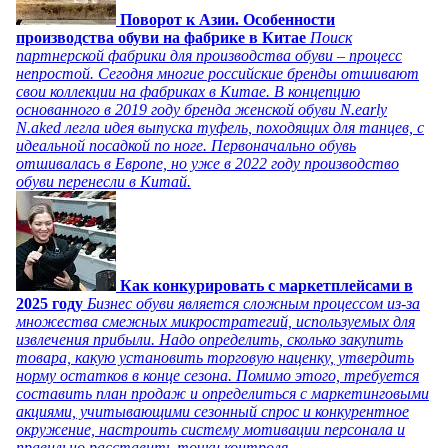
Поворот к Азии. Особенности
производства обуви на фабрике в Китае
Поиск
партнерской фабрики для производства обуви – процесс
непростой. Сегодня многие российские бренды отшивают
свои коллекции на фабриках в Китае. В концепцию
основанного в 2019 году бренда женской обуви N.early
N.aked легла идея выпуска туфель, походящих для танцев, с
идеальной посадкой по ноге. Первоначально обувь
отшивалась в Европе, но уже в 2022 году производство
обуви перенесли в Китай.
Как конкурировать с маркетплейсами в
2025 году
Бизнес обуви является сложным процессом из-за
множества смежных микростратегий, используемых для
извлечения прибыли. Надо определить, сколько закупить
товара, какую установить торговую наценку, утвердить
норму остатков в конце сезона. Помимо этого, требуется
составить план продаж и определиться с маркетинговыми
акциями, учитывающими сезонный спрос и конкурентное
окружение, настроить систему мотивации персонала и
правильно расставить точки контроля.