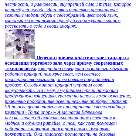
честности, о равновесии, внутренней силе и тепле, которое
не требует повода. Эти пять оттенков превращают
сезонные модели обуви в своеобразный цветовой язык,
который может помочь бренду и его покупательницам
рассказать о себе и своих эмоциях.
Пересматриваем классические стандарты
освещения торгового зала через призму современных
технологий
Еще вчера при освещении розничного магазина
работал принцип: чем ярче свет, чем светлее
пространство магазина, тем больше покупателей и
продаж. Сегодня этот принцип утратил свою
актуальность. На смену ему пришел тренд на хорошо
продуманную концепцию, грамотно используемое освещение,
правильно подобранные осветительные приборы. Эксперт
SR по освещению торговых пространств, светодизайнер
компании «Точка опоры» Анастасия Ефремова
рассказывает об актуальных принципах освещения в
модном и обувном ритейле, о том, как свет помогает
работать с товаром, пространством и эмоциями
покупателей. Она поможет посмотреть на базовые