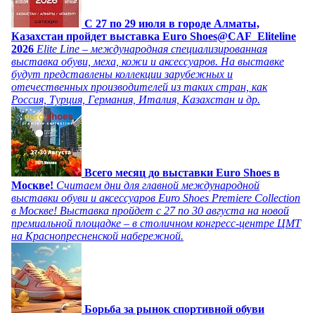
C 27 по 29 июля в городе Алматы,
Казахстан пройдет выставка Euro Shoes@CAF_Eliteline
2026
Elite Line – международная специализированная
выставка обуви, меха, кожи и аксессуаров. На выставке
будут представлены коллекции зарубежных и
отечественных производителей из таких стран, как
Россия, Турция, Германия, Италия, Казахстан и др.
Всего месяц до выставки Euro Shoes в
Москве!
Считаем дни для главной международной
выставки обуви и аксессуаров Euro Shoes Premiere Collection
в Москве! Выставка пройдет с 27 по 30 августа на новой
премиальной площадке – в столичном конгресс-центре ЦМТ
на Краснопресненской набережной.
Борьба за рынок спортивной обуви