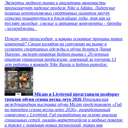
Эксперты модного рынка и аналитики-экономисты
прогнозируют падение продаж Nike и Adidas. Лидерские
позиции непотопляемых спортивных гигантов могут
серьезно пошатнуться в ближайшие годы, так как их
теснят молодые, смелые и активные конкуренты – бренды
- челленджеры.
Почему это происходит, и каковы основные причины таких
изменений? Своим взглядом на ситуацию на рынке в
сегменте спортивных одежды и обуви делится Дания
Ткачева, эксперт-практик fashion-рынка с 20-летним
опытом управления продажами, имеющий за плечами 13
лет работы в команде Nike Russia и fashion-ритейле.
Micam и Livetrend представили подборку
трендов обуви сезона весна-лето 2026
Итальянская
международная выставка обуви Micam представляет «Гид
по трендам сезона весна-лето 2026», разработанный
совместно с Livetrend. Гид разработан на основе анализа
социальных сетей, онлайн-маркетплейсов и модных показов,
а также с помощью новых технологий, таких как