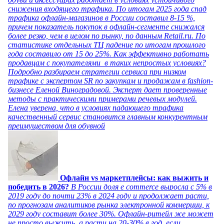
снижения входящего трафика. По итогам 2025 года спад
трафика офлайн-магазинов в России составил 8-15 %,
причем показатель покупок в офлайн-сегменте снижался
более резко, чем в целом по рынку, по данным Retail.ru. По
статистике отдельных ТЦ падение по итогам прошлого
года составило от 15 до 25%. Как эффективно работать
продавцам с покупателями в таких непростых условиях?
Подробно разбираем стратегии сервиса при низком
трафике с экспертом SR по закупкам и продажам в fashion-
бизнесе Еленой Виноградовой. Эксперт дает проверенные
методы с практическими примерами речевых модулей.
Елена уверена, что в условиях падающего трафика
качественный сервис становится главным конкурентным
преимуществом для обувной
Офлайн vs маркетплейсы: как выжить и
победить в 2026?
В России доля e commerce выросла с 5% в
2019 году до почти 23% в 2024 году и продолжает расти,
по прогнозам аналитиков рынка электронной коммерции, к
2029 году составит более 30%. Офлайн-ритейл же может
не просто выжить, а расти на 20-30% в год, если