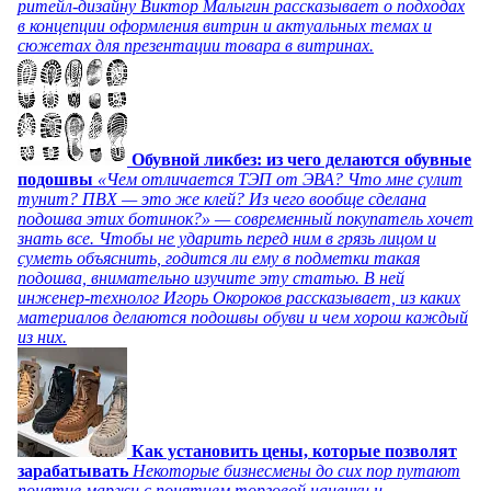
ритейл-дизайну Виктор Малыгин рассказывает о подходах
в концепции оформления витрин и актуальных темах и
сюжетах для презентации товара в витринах.
Обувной ликбез: из чего делаются обувные
подошвы
«Чем отличается ТЭП от ЭВА? Что мне сулит
тунит? ПВХ — это же клей? Из чего вообще сделана
подошва этих ботинок?» — современный покупатель хочет
знать все. Чтобы не ударить перед ним в грязь лицом и
суметь объяснить, годится ли ему в подметки такая
подошва, внимательно изучите эту статью. В ней
инженер-технолог Игорь Окороков рассказывает, из каких
материалов делаются подошвы обуви и чем хорош каждый
из них.
Как установить цены, которые позволят
зарабатывать
Некоторые бизнесмены до сих пор путают
понятие маржи с понятием торговой наценки и