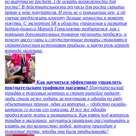
но выручка не растет. Где искать возможности для
роста? В действительности ресурсы для роста скрыты
прямо в чеке покупателя. И речь не о повышении цен, а об
умение предложить клиенту больше ценности в момент
покупки. С экспертом SR в области управления и развития
fashion-бизнеса Марией Герасименко разбираемся, как с
помощью дополнительных товаров увеличить продажи, и
почему аксессуары и сопутствующие товары становятся
стратегическим источником прибыли, и какую роль играет
команда магазина.
Как научиться эффективно управлять
покупательским трафиком магазина?
Покупательский
трафик в торговых центрах и стрит-ритейле падает,
люди стали реже ходить за покупками в офлайн по ряду
объективных причин, одна из которых – удобство онлайн-
шопинга со всеми его плюсами. И все же офлайн
продолжает жить и развиваться. Как взять под контроль
трафик в магазинах, научиться правильно рассчитывать и
влиять на то количество людей, которое приходит в
торговые точки, чтобы они были прибыльными?