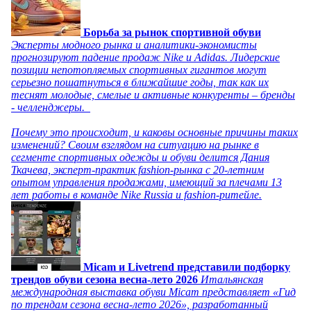
Борьба за рынок спортивной обуви
Эксперты модного рынка и аналитики-экономисты
прогнозируют падение продаж Nike и Adidas. Лидерские
позиции непотопляемых спортивных гигантов могут
серьезно пошатнуться в ближайшие годы, так как их
теснят молодые, смелые и активные конкуренты – бренды
- челленджеры.
Почему это происходит, и каковы основные причины таких
изменений? Своим взглядом на ситуацию на рынке в
сегменте спортивных одежды и обуви делится Дания
Ткачева, эксперт-практик fashion-рынка с 20-летним
опытом управления продажами, имеющий за плечами 13
лет работы в команде Nike Russia и fashion-ритейле.
Micam и Livetrend представили подборку
трендов обуви сезона весна-лето 2026
Итальянская
международная выставка обуви Micam представляет «Гид
по трендам сезона весна-лето 2026», разработанный