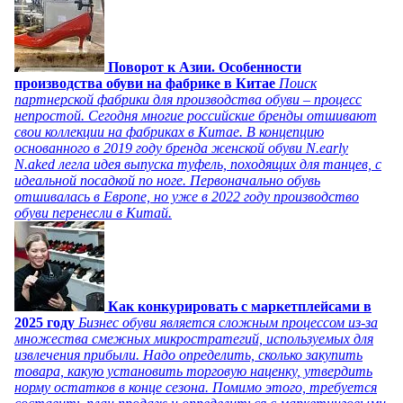
Поворот к Азии. Особенности
производства обуви на фабрике в Китае
Поиск
партнерской фабрики для производства обуви – процесс
непростой. Сегодня многие российские бренды отшивают
свои коллекции на фабриках в Китае. В концепцию
основанного в 2019 году бренда женской обуви N.early
N.aked легла идея выпуска туфель, походящих для танцев, с
идеальной посадкой по ноге. Первоначально обувь
отшивалась в Европе, но уже в 2022 году производство
обуви перенесли в Китай.
Как конкурировать с маркетплейсами в
2025 году
Бизнес обуви является сложным процессом из-за
множества смежных микростратегий, используемых для
извлечения прибыли. Надо определить, сколько закупить
товара, какую установить торговую наценку, утвердить
норму остатков в конце сезона. Помимо этого, требуется