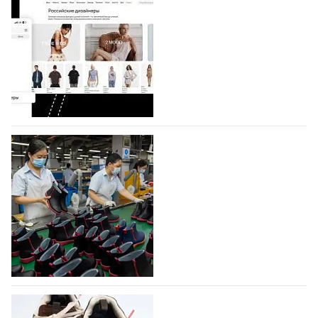
Shoes
Компания BALLINA Guangzhou Lihuang Footwear
Co., Ltd., основанная в 2011 году и расположенная в
Гуанчжоу, столице моды Китая, является
профессиональной обувной компанией,
объединяющей разработку, производство и…
07.08.2026
238
На платформе Lamoda - новый раздел и
условия продвижения локальных
дизайнерских марок
Российский маркетплейс Lamoda решил обновить
раздел для продажи продукции локальных
дизайнерских марок одежды, обуви и аксессуаров.
Бренды также получат маркетинговую…
06.08.2026
444
Объем мирового производства обуви в