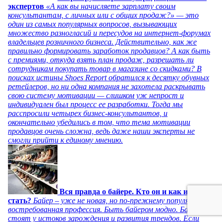
экспертов
«А как вы начисляете зарплату своим
консультантам, с личных или с общих продаж?» — это
один из самых популярных вопросов, вызывающих
множество разногласий и пересудов на интернет-форумах
владельцев розничного бизнеса. Действительно, как же
правильно формировать заработок продавцов? А как быть
с премиями, откуда взять план продаж, разрешать ли
сотрудникам покупать товар в магазине со скидками? В
поисках истины Shoes Report обратился к десятку обувных
ретейлеров, но ни одна компания не захотела раскрывать
свою систему мотивации — слишком уж непрост и
индивидуален был процесс ее разработки. Тогда мы
расспросили четырех бизнес-консультантов, и
окончательно убедились в том, что тема мотивации
продавцов очень сложна, ведь даже наши эксперты не
смогли прийти к единому мнению.
Вся правда о байере. Кто он и как им
стать?
Байер – уже не новая, но по-прежнему популярная и
востребованная профессия. Быть байером модно. Байеры
стоят у истоков зарождения и развития трендов. Если