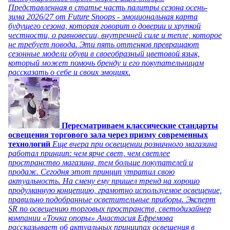
Представленная в статье часть палитры сезона осень-
зима 2026/27 от Future Snoops - эмоциональная карта
будущего сезона, которая говорит о доверии и хрупкой
честности, о равновесии, внутренней силе и тепле, которое
не требует повода. Эти пять оттенков превращают
сезонные модели обуви в своеобразный цветовой язык,
который может помочь бренду и его покупательницам
рассказать о себе и своих эмоциях.
Пересматриваем классические стандарты
освещения торгового зала через призму современных
технологий
Еще вчера при освещении розничного магазина
работал принцип: чем ярче свет, чем светлее
пространство магазина, тем больше покупателей и
продаж. Сегодня этот принцип утратил свою
актуальность. На смену ему пришел тренд на хорошо
продуманную концепцию, грамотно используемое освещение,
правильно подобранные осветительные приборы. Эксперт
SR по освещению торговых пространств, светодизайнер
компании «Точка опоры» Анастасия Ефремова
рассказывает об актуальных принципах освещения в