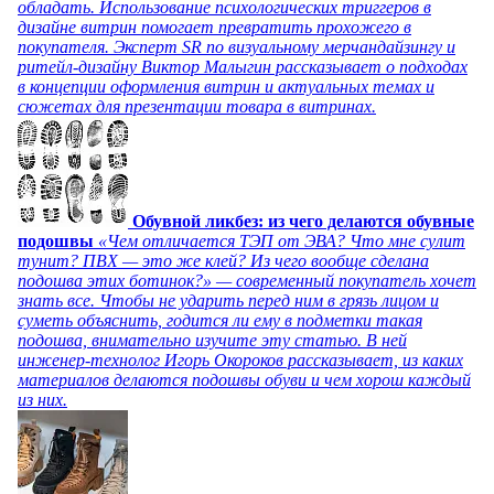
обладать. Использование психологических триггеров в
дизайне витрин помогает превратить прохожего в
покупателя. Эксперт SR по визуальному мерчандайзингу и
ритейл-дизайну Виктор Малыгин рассказывает о подходах
в концепции оформления витрин и актуальных темах и
сюжетах для презентации товара в витринах.
Обувной ликбез: из чего делаются обувные
подошвы
«Чем отличается ТЭП от ЭВА? Что мне сулит
тунит? ПВХ — это же клей? Из чего вообще сделана
подошва этих ботинок?» — современный покупатель хочет
знать все. Чтобы не ударить перед ним в грязь лицом и
суметь объяснить, годится ли ему в подметки такая
подошва, внимательно изучите эту статью. В ней
инженер-технолог Игорь Окороков рассказывает, из каких
материалов делаются подошвы обуви и чем хорош каждый
из них.