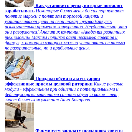
Как установить цены, которые позволят
зарабатывать
Некоторые бизнесмены до сих пор путают
понятие маржи с понятием торговой наценки и
устанавливают цены на свой товар, руководствуясь
исключительно примером конкурентов. Неудивительно, что
они разоряются! Аналитик компании «Академия розничных
технологий» Максим Горшков дает несколько советов и
формул, с помощью которых можно установить не только
не разорительные, но и прибыльные цены.
Продажи обуви и аксессуаров:
эффективные приемы деловой риторики
Какие речевые
модули - эффективны при общении с потенциальными и
действующими клиентами салонов обуви, а какие – нет,
знает бизнес-консультант Анна Бочарова.
Формируем зарплату продавцов: советы