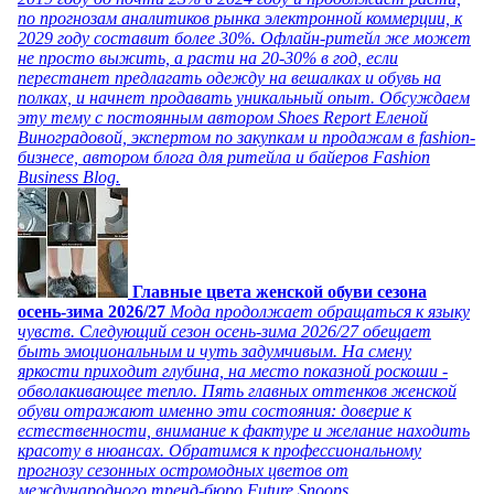
по прогнозам аналитиков рынка электронной коммерции, к
2029 году составит более 30%. Офлайн-ритейл же может
не просто выжить, а расти на 20-30% в год, если
перестанет предлагать одежду на вешалках и обувь на
полках, и начнет продавать уникальный опыт. Обсуждаем
эту тему с постоянным автором Shoes Report Еленой
Виноградовой, экспертом по закупкам и продажам в fashion-
бизнесе, автором блога для ритейла и байеров Fashion
Business Blog.
Главные цвета женской обуви сезона
осень-зима 2026/27
Мода продолжает обращаться к языку
чувств. Следующий сезон осень-зима 2026/27 обещает
быть эмоциональным и чуть задумчивым. На смену
яркости приходит глубина, на место показной роскоши -
обволакивающее тепло. Пять главных оттенков женской
обуви отражают именно эти состояния: доверие к
естественности, внимание к фактуре и желание находить
красоту в нюансах. Обратимся к профессиональному
прогнозу сезонных остромодных цветов от
международного тренд-бюро Future Snoops.