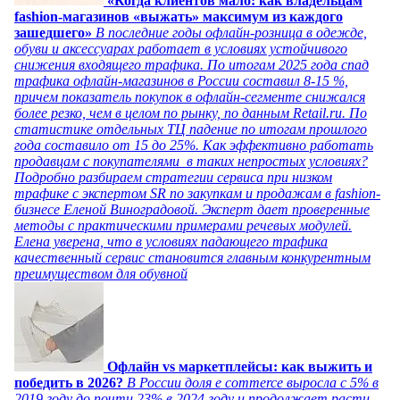
«Когда клиентов мало: как владельцам
fashion-магазинов «выжать» максимум из каждого
зашедшего»
В последние годы офлайн-розница в одежде,
обуви и аксессуарах работает в условиях устойчивого
снижения входящего трафика. По итогам 2025 года спад
трафика офлайн-магазинов в России составил 8-15 %,
причем показатель покупок в офлайн-сегменте снижался
более резко, чем в целом по рынку, по данным Retail.ru. По
статистике отдельных ТЦ падение по итогам прошлого
года составило от 15 до 25%. Как эффективно работать
продавцам с покупателями в таких непростых условиях?
Подробно разбираем стратегии сервиса при низком
трафике с экспертом SR по закупкам и продажам в fashion-
бизнесе Еленой Виноградовой. Эксперт дает проверенные
методы с практическими примерами речевых модулей.
Елена уверена, что в условиях падающего трафика
качественный сервис становится главным конкурентным
преимуществом для обувной
Офлайн vs маркетплейсы: как выжить и
победить в 2026?
В России доля e commerce выросла с 5% в
2019 году до почти 23% в 2024 году и продолжает расти,