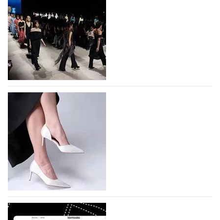
На участие в Московской неделе моды
подано 1047 заявок
На участие в седьмой Московской неделе моды,
которая пройдет в российской столице с 26 сентября
по 1 октября, уже подано 1047 заявок. Примерно
половину из них (494) прислали дизайнеры,
коллекции которых не были представлены в…
07.08.2026
316
BALLINA представит свои новинки на Euro