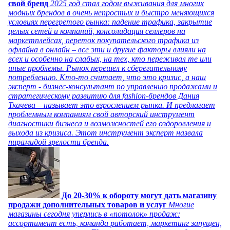
свой бренд
2025 год стал годом выживания для многих
модных брендов в очень непростых и быстро меняющихся
условиях перегретого рынка: падение трафика, закрытие
целых сетей и компаний, консолидация селлеров на
маркетплейсах, переток покупательского трафика из
офлайна в онлайн – все эти и другие факторы влияли на
всех и особенно на слабых, на тех, кто переживал те или
иные проблемы. Рынок перешел к сберегательному
потреблению. Кто-то считает, что это кризис, а наш
эксперт - бизнес-консультант по управлению продажами и
стратегическому развитию для fashion-брендов Дания
Ткачева – называет это взрослением рынка. И предлагает
проблемным компаниям свой авторский инструмент
диагностики бизнеса и возможностей его оздоровления и
выхода из кризиса. Этот инструмент эксперт назвала
пирамидой зрелости бренда.
До 20-30% к обороту могут дать магазину
продажи дополнительных товаров и услуг
Многие
магазины сегодня уперлись в «потолок» продаж:
ассортимент есть, команда работает, маркетинг запущен,