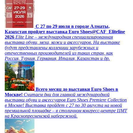
C 27 по 29 июля в городе Алматы,
Казахстан пройдет выставка Euro Shoes@CAF_Eliteline
2026
Elite Line – международная специализированная
выставка обуви, меха, кожи и аксессуаров. На выставке
будут представлены коллекции зарубежных и
отечественных производителей из таких стран, как
Россия, Турция, Германия, Италия, Казахстан и др.
Всего месяц до выставки Euro Shoes в
Москве!
Считаем дни для главной международной
выставки обуви и аксессуаров Euro Shoes Premiere Collection
в Москве! Выставка пройдет с 27 по 30 августа на новой
премиальной площадке – в столичном конгресс-центре ЦМТ
на Краснопресненской набережной.