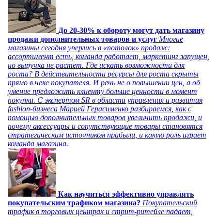
До 20-30% к обороту могут дать магазину
продажи дополнительных товаров и услуг
Многие
магазины сегодня уперлись в «потолок» продаж:
ассортимент есть, команда работает, маркетинг запущен,
но выручка не растет. Где искать возможности для
роста? В действительности ресурсы для роста скрыты
прямо в чеке покупателя. И речь не о повышении цен, а об
умение предложить клиенту больше ценности в момент
покупки. С экспертом SR в области управления и развития
fashion-бизнеса Марией Герасименко разбираемся, как с
помощью дополнительных товаров увеличить продажи, и
почему аксессуары и сопутствующие товары становятся
стратегическим источником прибыли, и какую роль играет
команда магазина.
Как научиться эффективно управлять
покупательским трафиком магазина?
Покупательский
трафик в торговых центрах и стрит-ритейле падает,