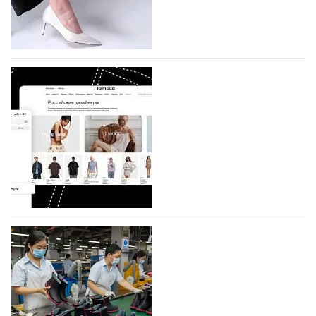
по 1 октября, уже подано 1047 заявок. Примерно
половину из них (494) прислали дизайнеры,
коллекции которых не были представлены в…
07.08.2026
758
BALLINA представит свои новинки на Euro
Shoes
Компания BALLINA Guangzhou Lihuang Footwear
Co., Ltd., основанная в 2011 году и расположенная в
Гуанчжоу, столице моды Китая, является
профессиональной обувной компанией,
объединяющей разработку, производство и…
07.08.2026
627
На платформе Lamoda - новый раздел и
условия продвижения локальных
дизайнерских марок
Российский маркетплейс Lamoda решил обновить