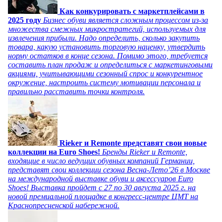
Как конкурировать с маркетплейсами в
2025 году
Бизнес обуви является сложным процессом из-за
множества смежных микростратегий, используемых для
извлечения прибыли. Надо определить, сколько закупить
товара, какую установить торговую наценку, утвердить
норму остатков в конце сезона. Помимо этого, требуется
составить план продаж и определиться с маркетинговыми
акциями, учитывающими сезонный спрос и конкурентное
окружение, настроить систему мотивации персонала и
правильно расставить точки контроля.
Rieker и Remonte представят свои новые
коллекции на Euro Shoes!
Бренды Rieker и Remonte,
входящие в число ведущих обувных компаний Германии,
представят свои коллекции сезона Весна-Лето’26 в Москве
на международной выставке обуви и аксессуаров Euro
Shoes! Выставка пройдет c 27 по 30 августа 2025 г. на
новой премиальной площадке в конгресс-центре ЦМТ на
Краснопресненской набережной.