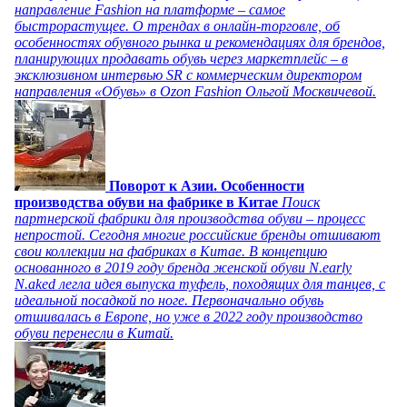
направление Fashion на платформе – самое
быстрорастущее. О трендах в онлайн-торговле, об
особенностях обувного рынка и рекомендациях для брендов,
планирующих продавать обувь через маркетплейс – в
эксклюзивном интервью SR с коммерческим директором
направления «Обувь» в Ozon Fashion Ольгой Москвичевой.
Поворот к Азии. Особенности
производства обуви на фабрике в Китае
Поиск
партнерской фабрики для производства обуви – процесс
непростой. Сегодня многие российские бренды отшивают
свои коллекции на фабриках в Китае. В концепцию
основанного в 2019 году бренда женской обуви N.early
N.aked легла идея выпуска туфель, походящих для танцев, с
идеальной посадкой по ноге. Первоначально обувь
отшивалась в Европе, но уже в 2022 году производство
обуви перенесли в Китай.