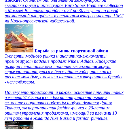
Москве!
Считаем дни для главной международной
выставки обуви и аксессуаров Euro Shoes Premiere Collection
в Москве! Выставка пройдет с 27 по 30 августа на новой
премиальной площадке – в столичном конгресс-центре ЦМТ
на Краснопресненской набережной.
Борьба за рынок спортивной обуви
Эксперты модного рынка и аналитики-экономисты
прогнозируют падение продаж Nike и Adidas. Лидерские
позиции непотопляемых спортивных гигантов могут
серьезно пошатнуться в ближайшие годы, так как их
теснят молодые, смелые и активные конкуренты – бренды
- челленджеры.
Почему это происходит, и каковы основные причины таких
изменений? Своим взглядом на ситуацию на рынке в
сегменте спортивных одежды и обуви делится Дания
Ткачева, эксперт-практик fashion-рынка с 20-летним
опытом управления продажами, имеющий за плечами 13
лет работы в команде Nike Russia и fashion-ритейле.