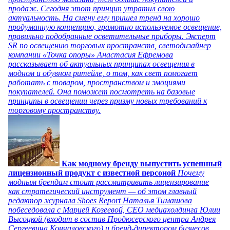
продаж. Сегодня этот принцип утратил свою
актуальность. На смену ему пришел тренд на хорошо
продуманную концепцию, грамотно используемое освещение,
правильно подобранные осветительные приборы. Эксперт
SR по освещению торговых пространств, светодизайнер
компании «Точка опоры» Анастасия Ефремова
рассказывает об актуальных принципах освещения в
модном и обувном ритейле, о том, как свет помогает
работать с товаром, пространством и эмоциями
покупателей. Она поможет посмотреть на базовые
принципы в освещении через призму новых требований к
торговому пространству.
Как модному бренду выпустить успешный
лицензионный продукт с известной персоной
Почему
модным брендам стоит рассматривать лицензирование
как стратегический инструмент — об этом главный
редактор журнала Shoes Report Наталья Тимашова
побеседовала с Марией Козеевой, СЕО медиахолдинга Юлии
Высоцкой (входит в состав Продюсерского центра Андрея
Сергеевича Кончаловского) и бренд-директором бизнесов