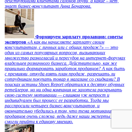
действующими клиентами салонов обуви, а какие – нет,
знает бизнес-консультант Анна Бочарова.
Формируем зарплату продавцов: советы
экспертов
«А как вы начисляете зарплату своим
консультантам, с личных или с общих продаж?» — это
один из самых популярных вопросов, вызывающих
множество разногласий и пересудов на интернет-форумах
владельцев розничного бизнеса. Действительно, как же
правильно формировать заработок продавцов? А как быть
с премиями, откуда взять план продаж, разрешать ли
сотрудникам покупать товар в магазине со скидками? В
поисках истины Shoes Report обратился к десятку обувных
ретейлеров, но ни одна компания не захотела раскрывать
свою систему мотивации — слишком уж непрост и
индивидуален был процесс ее разработки. Тогда мы
расспросили четырех бизнес-консультантов, и
окончательно убедились в том, что тема мотивации
продавцов очень сложна, ведь даже наши эксперты не
смогли прийти к единому мнению.