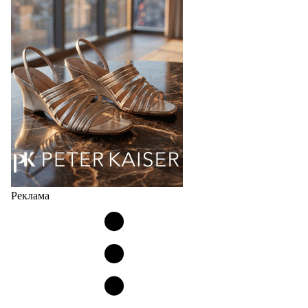
соответствует сегодняшнему тренду на
сникерины (гибридный вариант балеток и
кроссовок обтекаемой формы и с тонкой подошвой).
Но в модели Miu Miu Bubble присутствует еще и…
05.08.2026
4044
Реклама