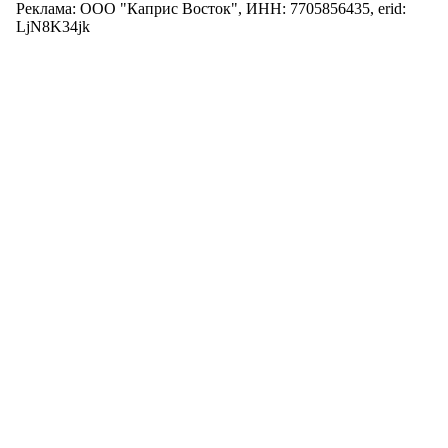
Реклама: ООО "Каприс Восток", ИНН: 7705856435, erid:
LjN8K34jk