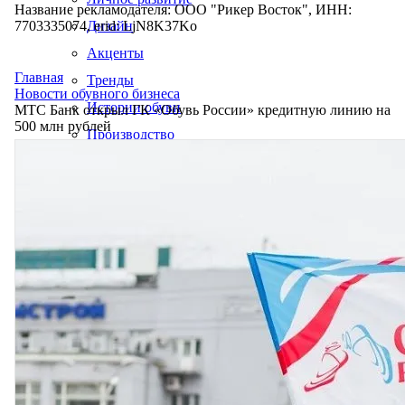
Название рекламодателя: ООО "Рикер Восток", ИНН:
7703335074, erid: LjN8K37Ko
Дизайн
Акценты
Главная
Тренды
Новости обувного бизнеса
Истории обуви
МТС Банк открыл ГК «Обувь России» кредитную линию на
500 млн рублей
Производство