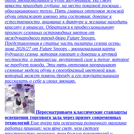
быть эмоциональным и чуть задумчивым. На смену
яркости приходит глубина, на место показной роскоши -
обволакивающее тепло. Пять главных оттенков женской
обуви отражают именно эти состояния: доверие к
естественности, внимание к фактуре и желание находить
красоту в нюансах. Обратимся к профессиональному
прогнозу сезонных остромодных цветов от
международного тренд-бюро Future Snoops.
Представленная в статье часть палитры сезона осень-
зима 2026/27 от Future Snoops - эмоциональная карта
будущего сезона, которая говорит о доверии и хрупкой
честности, о равновесии, внутренней силе и тепле, которое
не требует повода. Эти пять оттенков превращают
сезонные модели обуви в своеобразный цветовой язык,
который может помочь бренду и его покупательницам
рассказать о себе и своих эмоциях.
Пересматриваем классические стандарты
освещения торгового зала через призму современных
технологий
Еще вчера при освещении розничного магазина
работал принцип: чем ярче свет, чем светлее
пространство магазина, тем больше покупателей и