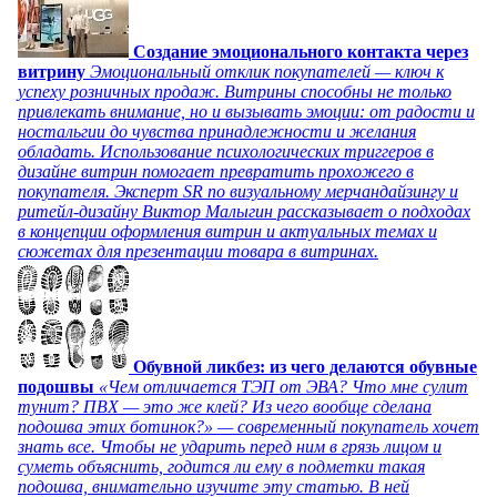
Создание эмоционального контакта через
витрину
Эмоциональный отклик покупателей — ключ к
успеху розничных продаж. Витрины способны не только
привлекать внимание, но и вызывать эмоции: от радости и
ностальгии до чувства принадлежности и желания
обладать. Использование психологических триггеров в
дизайне витрин помогает превратить прохожего в
покупателя. Эксперт SR по визуальному мерчандайзингу и
ритейл-дизайну Виктор Малыгин рассказывает о подходах
в концепции оформления витрин и актуальных темах и
сюжетах для презентации товара в витринах.
Обувной ликбез: из чего делаются обувные
подошвы
«Чем отличается ТЭП от ЭВА? Что мне сулит
тунит? ПВХ — это же клей? Из чего вообще сделана
подошва этих ботинок?» — современный покупатель хочет
знать все. Чтобы не ударить перед ним в грязь лицом и
суметь объяснить, годится ли ему в подметки такая
подошва, внимательно изучите эту статью. В ней