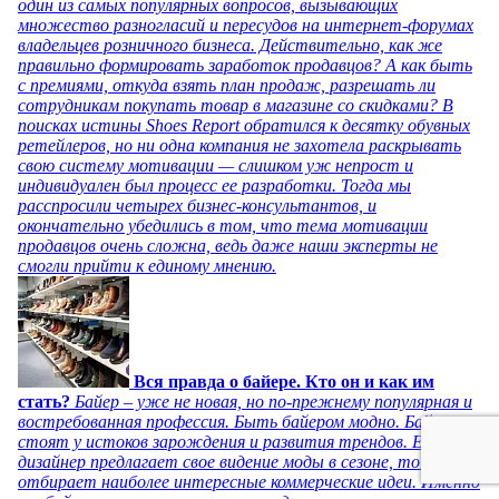
один из самых популярных вопросов, вызывающих
множество разногласий и пересудов на интернет-форумах
владельцев розничного бизнеса. Действительно, как же
правильно формировать заработок продавцов? А как быть
с премиями, откуда взять план продаж, разрешать ли
сотрудникам покупать товар в магазине со скидками? В
поисках истины Shoes Report обратился к десятку обувных
ретейлеров, но ни одна компания не захотела раскрывать
свою систему мотивации — слишком уж непрост и
индивидуален был процесс ее разработки. Тогда мы
расспросили четырех бизнес-консультантов, и
окончательно убедились в том, что тема мотивации
продавцов очень сложна, ведь даже наши эксперты не
смогли прийти к единому мнению.
Вся правда о байере. Кто он и как им
стать?
Байер – уже не новая, но по-прежнему популярная и
востребованная профессия. Быть байером модно. Байеры
стоят у истоков зарождения и развития трендов. Если
дизайнер предлагает свое видение моды в сезоне, то байер
отбирает наиболее интересные коммерческие идеи. Именно