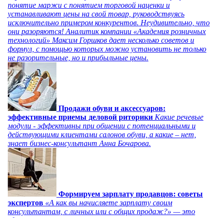
понятие маржи с понятием торговой наценки и
устанавливают цены на свой товар, руководствуясь
исключительно примером конкурентов. Неудивительно, что
они разоряются! Аналитик компании «Академия розничных
технологий» Максим Горшков дает несколько советов и
формул, с помощью которых можно установить не только
не разорительные, но и прибыльные цены.
Продажи обуви и аксессуаров:
эффективные приемы деловой риторики
Какие речевые
модули - эффективны при общении с потенциальными и
действующими клиентами салонов обуви, а какие – нет,
знает бизнес-консультант Анна Бочарова.
Формируем зарплату продавцов: советы
экспертов
«А как вы начисляете зарплату своим
консультантам, с личных или с общих продаж?» — это