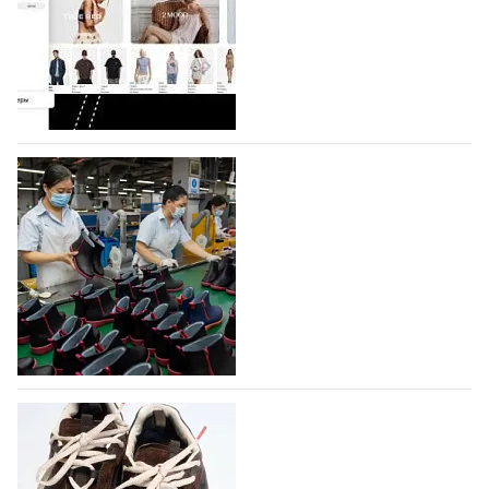
На платформе Lamoda - новый раздел и
условия продвижения локальных
дизайнерских марок
Российский маркетплейс Lamoda решил обновить
раздел для продажи продукции локальных
дизайнерских марок одежды, обуви и аксессуаров.
Бренды также получат маркетинговую…
06.08.2026
217
Объем мирового производства обуви в
2025 году практически не увеличился