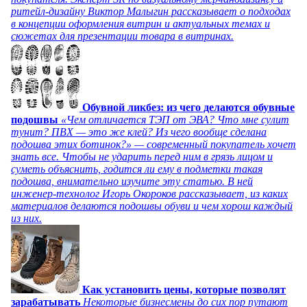
ритейл-дизайну Виктор Малыгин рассказывает о подходах
в концепции оформления витрин и актуальных темах и
сюжетах для презентации товара в витринах.
Обувной ликбез: из чего делаются обувные
подошвы
«Чем отличается ТЭП от ЭВА? Что мне сулит
тунит? ПВХ — это же клей? Из чего вообще сделана
подошва этих ботинок?» — современный покупатель хочет
знать все. Чтобы не ударить перед ним в грязь лицом и
суметь объяснить, годится ли ему в подметки такая
подошва, внимательно изучите эту статью. В ней
инженер-технолог Игорь Окороков рассказывает, из каких
материалов делаются подошвы обуви и чем хорош каждый
из них.
Как установить цены, которые позволят
зарабатывать
Некоторые бизнесмены до сих пор путают