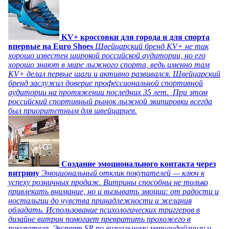
KV+ кроссовки для города и для спорта
впервые на Euro Shoes
Швейцарский бренд KV+ не так
хорошо известен широкой российской аудитории, но его
хорошо знают в мире лыжного спорта, ведь именно там
KV+ делал первые шаги и активно развивался. Швейцарский
бренд заслужил доверие профессиональной спортивной
аудитории на протяжении последних 35 лет. При этом
российский спортивный рынок лыжной экипировки всегда
был приоритетным для швейцарцев.
Создание эмоционального контакта через
витрину
Эмоциональный отклик покупателей — ключ к
успеху розничных продаж. Витрины способны не только
привлекать внимание, но и вызывать эмоции: от радости и
ностальгии до чувства принадлежности и желания
обладать. Использование психологических триггеров в
дизайне витрин помогает превратить прохожего в
покупателя. Эксперт SR по визуальному мерчандайзингу и