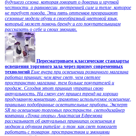
будущего сезона, которая говорит о доверии и хрупкой
честности, о равновесии, внутренней силе и тепле, которое
не требует повода. Эти пять оттенков превращают
сезонные модели обуви в своеобразный цветовой язык,
который может помочь бренду и его покупательницам
рассказать о себе и своих эмоциях.
Пересматриваем классические стандарты
освещения торгового зала через призму современных
технологий
Еще вчера при освещении розничного магазина
работал принцип: чем ярче свет, чем светлее
пространство магазина, тем больше покупателей и
продаж. Сегодня этот принцип утратил свою
актуальность. На смену ему пришел тренд на хорошо
продуманную концепцию, грамотно используемое освещение,
правильно подобранные осветительные приборы. Эксперт
SR по освещению торговых пространств, светодизайнер
компании «Точка опоры» Анастасия Ефремова
рассказывает об актуальных принципах освещения в
модном и обувном ритейле, о том, как свет помогает
работать с товаром, пространством и эмоциями