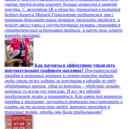
умение предложить клиенту больше ценности в момент
покупки. С экспертом SR в области управления и развития
fashion-бизнеса Марией Герасименко разбираемся, как с
помощью дополнительных товаров увеличить продажи, и
почему аксессуары и сопутствующие товары становятся
стратегическим источником прибыли, и какую роль играет
команда магазина.
Как научиться эффективно управлять
покупательским трафиком магазина?
Покупательский
трафик в торговых центрах и стрит-ритейле падает,
люди стали реже ходить за покупками в офлайн по ряду
объективных причин, одна из которых – удобство онлайн-
шопинга со всеми его плюсами. И все же офлайн
продолжает жить и развиваться. Как взять под контроль
трафик в магазинах, научиться правильно рассчитывать и
влиять на то количество людей, которое приходит в
торговые точки, чтобы они были прибыльными?