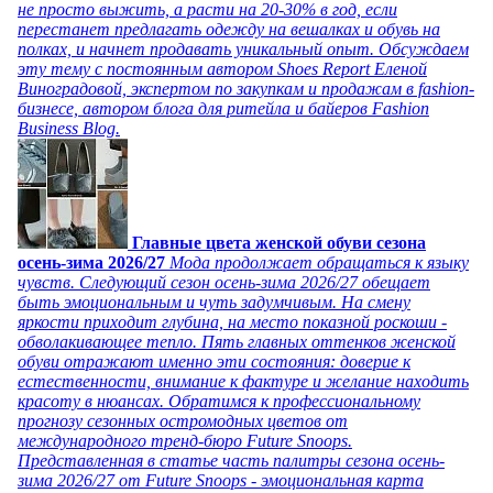
не просто выжить, а расти на 20-30% в год, если
перестанет предлагать одежду на вешалках и обувь на
полках, и начнет продавать уникальный опыт. Обсуждаем
эту тему с постоянным автором Shoes Report Еленой
Виноградовой, экспертом по закупкам и продажам в fashion-
бизнесе, автором блога для ритейла и байеров Fashion
Business Blog.
Главные цвета женской обуви сезона
осень-зима 2026/27
Мода продолжает обращаться к языку
чувств. Следующий сезон осень-зима 2026/27 обещает
быть эмоциональным и чуть задумчивым. На смену
яркости приходит глубина, на место показной роскоши -
обволакивающее тепло. Пять главных оттенков женской
обуви отражают именно эти состояния: доверие к
естественности, внимание к фактуре и желание находить
красоту в нюансах. Обратимся к профессиональному
прогнозу сезонных остромодных цветов от
международного тренд-бюро Future Snoops.
Представленная в статье часть палитры сезона осень-
зима 2026/27 от Future Snoops - эмоциональная карта