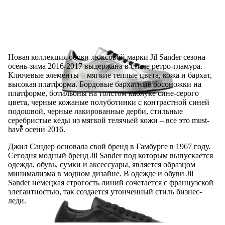
Новая коллекция обуви люксовой марки Jil Sander сезона
осень-зима 2016-2017 выдержана в стиле ретро-гламура.
Ключевые элементы – мягкие теплые цвета, кожа и бархат,
высокая платформа. Бордовые бархатные босоножки на
платформе, ботильоны на толстом каблуке сине-серого
цвета, черные кожаные полуботинки с контрастной синей
подошвой, черные лакированные дерби, стильные
серебристые кеды из мягкой телячьей кожи – все это must-
have осени 2016.
Джил Сандер основала свой бренд в Гамбурге в 1967 году.
Сегодня модный бренд Jil Sander под которым выпускается
одежда, обувь, сумки и аксессуары, является образцом
минимализма в модном дизайне. В одежде и обуви Jil
Sander немецкая строгость линий сочетается с французской
элегантностью, так создается утонченный стиль бизнес-
леди.