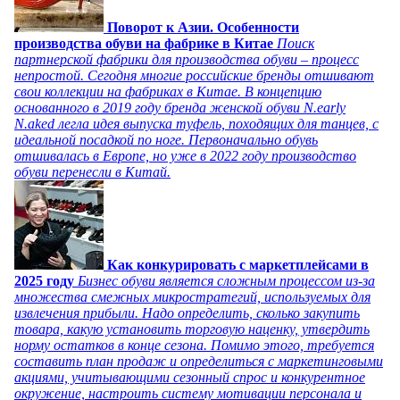
Поворот к Азии. Особенности
производства обуви на фабрике в Китае
Поиск
партнерской фабрики для производства обуви – процесс
непростой. Сегодня многие российские бренды отшивают
свои коллекции на фабриках в Китае. В концепцию
основанного в 2019 году бренда женской обуви N.early
N.aked легла идея выпуска туфель, походящих для танцев, с
идеальной посадкой по ноге. Первоначально обувь
отшивалась в Европе, но уже в 2022 году производство
обуви перенесли в Китай.
Как конкурировать с маркетплейсами в
2025 году
Бизнес обуви является сложным процессом из-за
множества смежных микростратегий, используемых для
извлечения прибыли. Надо определить, сколько закупить
товара, какую установить торговую наценку, утвердить
норму остатков в конце сезона. Помимо этого, требуется
составить план продаж и определиться с маркетинговыми
акциями, учитывающими сезонный спрос и конкурентное
окружение, настроить систему мотивации персонала и