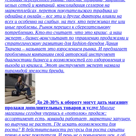
целых сетей и компаний, консолидация селлеров на
маркетплейсах, переток покупательского трафика из
офлайна в онлайн – все эти и другие факторы влияли на
всех и особенно на слабых, на тех, кто переживал те или
иные проблемы. Рынок перешел к сберегательному
потреблению. Кто-то считает, что это кризис, а наш
эксперт - бизнес-консультант по управлению продажами и
стратегическому развитию для fashion-брендов Дания
Ткачева – называет это взрослением рынка. И предлагает
проблемным компаниям свой авторский инструмент
диагностики бизнеса и возможностей его оздоровления и
выхода из кризиса. Этот инструмент эксперт назвала
пирамидой зрелости бренда.
До 20-30% к обороту могут дать магазину
продажи дополнительных товаров и услуг
Многие
магазины сегодня уперлись в «потолок» продаж:
ассортимент есть, команда работает, маркетинг запущен,
но выручка не растет. Где искать возможности для
роста? В действительности ресурсы для роста скрыты
прямо в чеке покупателя. И речь не о повышении цен, а об