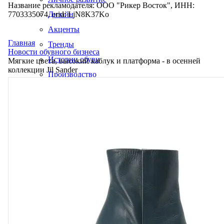
Название рекламодателя: ООО "Рикер Восток", ИНН:
7703335074, erid: LjN8K37Ko
Дизайн
Акценты
Главная
Тренды
Новости обувного бизнеса
Истории обуви
Мягкие цвета, высокий каблук и платформа - в осенней
коллекции Jil Sander
Производство