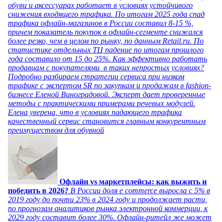
обуви и аксессуарах работает в условиях устойчивого
снижения входящего трафика. По итогам 2025 года спад
трафика офлайн-магазинов в России составил 8-15 %,
причем показатель покупок в офлайн-сегменте снижался
более резко, чем в целом по рынку, по данным Retail.ru. По
статистике отдельных ТЦ падение по итогам прошлого
года составило от 15 до 25%. Как эффективно работать
продавцам с покупателями в таких непростых условиях?
Подробно разбираем стратегии сервиса при низком
трафике с экспертом SR по закупкам и продажам в fashion-
бизнесе Еленой Виноградовой. Эксперт дает проверенные
методы с практическими примерами речевых модулей.
Елена уверена, что в условиях падающего трафика
качественный сервис становится главным конкурентным
преимуществом для обувной
Офлайн vs маркетплейсы: как выжить и
победить в 2026?
В России доля e commerce выросла с 5% в
2019 году до почти 23% в 2024 году и продолжает расти,
по прогнозам аналитиков рынка электронной коммерции, к
2029 году составит более 30%. Офлайн-ритейл же может