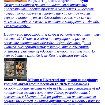
Борьба за рынок спортивной обуви
Эксперты модного рынка и аналитики-экономисты
прогнозируют падение продаж Nike и Adidas. Лидерские
позиции непотопляемых спортивных гигантов могут
серьезно пошатнуться в ближайшие годы, так как их
теснят молодые, смелые и активные конкуренты – бренды
- челленджеры.
Почему это происходит, и каковы основные причины таких
изменений? Своим взглядом на ситуацию на рынке в
сегменте спортивных одежды и обуви делится Дания
Ткачева, эксперт-практик fashion-рынка с 20-летним
опытом управления продажами, имеющий за плечами 13
лет работы в команде Nike Russia и fashion-ритейле.
Micam и Livetrend представили подборку
трендов обуви сезона весна-лето 2026
Итальянская
международная выставка обуви Micam представляет «Гид
по трендам сезона весна-лето 2026», разработанный
совместно с Livetrend. Гид разработан на основе анализа
социальных сетей, онлайн-маркетплейсов и модных показов,