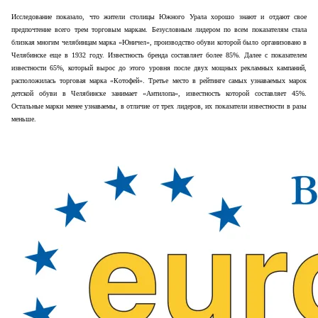
Исследование показало, что жители столицы Южного Урала хорошо знают и отдают свое
предпочтение всего трем торговым маркам. Безусловным лидером по всем показателям стала
близкая многим челябинцам марка «Юничел», производство обуви которой было организовано в
Челябинске еще в 1932 году. Известность бренда составляет более 85%. Далее с показателем
известности 65%, который вырос до этого уровня после двух мощных рекламных кампаний,
расположилась торговая марка «Котофей». Третье место в рейтинге самых узнаваемых марок
детской обуви в Челябинске занимает «Антилопа», известность которой составляет 45%.
Остальные марки менее узнаваемы, в отличие от трех лидеров, их показатели известности в разы
меньше.