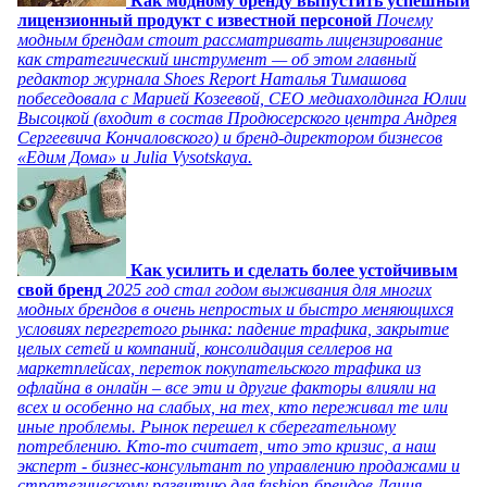
Как модному бренду выпустить успешный
лицензионный продукт с известной персоной
Почему
модным брендам стоит рассматривать лицензирование
как стратегический инструмент — об этом главный
редактор журнала Shoes Report Наталья Тимашова
побеседовала с Марией Козеевой, СЕО медиахолдинга Юлии
Высоцкой (входит в состав Продюсерского центра Андрея
Сергеевича Кончаловского) и бренд-директором бизнесов
«Едим Дома» и Julia Vysotskaya.
Как усилить и сделать более устойчивым
свой бренд
2025 год стал годом выживания для многих
модных брендов в очень непростых и быстро меняющихся
условиях перегретого рынка: падение трафика, закрытие
целых сетей и компаний, консолидация селлеров на
маркетплейсах, переток покупательского трафика из
офлайна в онлайн – все эти и другие факторы влияли на
всех и особенно на слабых, на тех, кто переживал те или
иные проблемы. Рынок перешел к сберегательному
потреблению. Кто-то считает, что это кризис, а наш
эксперт - бизнес-консультант по управлению продажами и
стратегическому развитию для fashion-брендов Дания