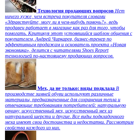
Технология продающих вопросов
Нет
ничего хуже, чем встреча покупателя словами
«Здравствуйте, могу ли я чем-нибудь помочь?», ведь
продавец работает в магазине как раз для того, чтобы
помогать. Критикуя этот устоявшийся шаблон общения с
покупателем, Андрей Чиркарев, бизнес-тренер по
эффективным продажам и основатель проекта «Новая
экономика», делится с читателями Shoes Report
технологией по-настоящему продающих вопросов.
Мех, да не только: виды подклада
В
производстве зимней обуви используют различные
материалы, предназначенные для сохранения тепла и
отвечающие требованиям потребителей: натуральную
овчину, искусственный мех, искусственный мех из
натуральной шерсти и другие. Все виды подкладочного
меха имеют свои достоинства и недостатки. Рассмотрим
свойства каждого из них.