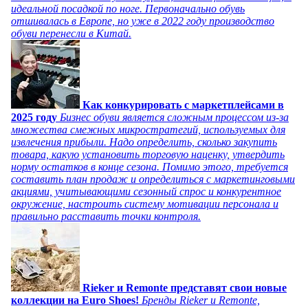
идеальной посадкой по ноге. Первоначально обувь
отшивалась в Европе, но уже в 2022 году производство
обуви перенесли в Китай.
Как конкурировать с маркетплейсами в
2025 году
Бизнес обуви является сложным процессом из-за
множества смежных микростратегий, используемых для
извлечения прибыли. Надо определить, сколько закупить
товара, какую установить торговую наценку, утвердить
норму остатков в конце сезона. Помимо этого, требуется
составить план продаж и определиться с маркетинговыми
акциями, учитывающими сезонный спрос и конкурентное
окружение, настроить систему мотивации персонала и
правильно расставить точки контроля.
Rieker и Remonte представят свои новые
коллекции на Euro Shoes!
Бренды Rieker и Remonte,