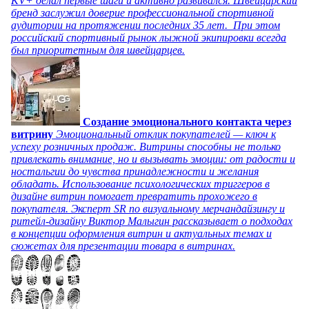
KV+ делал первые шаги и активно развивался. Швейцарский
бренд заслужил доверие профессиональной спортивной
аудитории на протяжении последних 35 лет. При этом
российский спортивный рынок лыжной экипировки всегда
был приоритетным для швейцарцев.
Создание эмоционального контакта через
витрину
Эмоциональный отклик покупателей — ключ к
успеху розничных продаж. Витрины способны не только
привлекать внимание, но и вызывать эмоции: от радости и
ностальгии до чувства принадлежности и желания
обладать. Использование психологических триггеров в
дизайне витрин помогает превратить прохожего в
покупателя. Эксперт SR по визуальному мерчандайзингу и
ритейл-дизайну Виктор Малыгин рассказывает о подходах
в концепции оформления витрин и актуальных темах и
сюжетах для презентации товара в витринах.