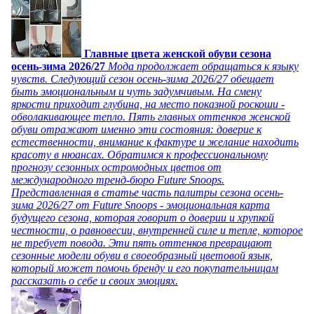
Главные цвета женской обуви сезона
осень-зима 2026/27
Мода продолжает обращаться к языку
чувств. Следующий сезон осень-зима 2026/27 обещает
быть эмоциональным и чуть задумчивым. На смену
яркости приходит глубина, на место показной роскоши -
обволакивающее тепло. Пять главных оттенков женской
обуви отражают именно эти состояния: доверие к
естественности, внимание к фактуре и желание находить
красоту в нюансах. Обратимся к профессиональному
прогнозу сезонных остромодных цветов от
международного тренд-бюро Future Snoops.
Представленная в статье часть палитры сезона осень-
зима 2026/27 от Future Snoops - эмоциональная карта
будущего сезона, которая говорит о доверии и хрупкой
честности, о равновесии, внутренней силе и тепле, которое
не требует повода. Эти пять оттенков превращают
сезонные модели обуви в своеобразный цветовой язык,
который может помочь бренду и его покупательницам
рассказать о себе и своих эмоциях.