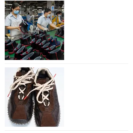
На платформе Lamoda - новый раздел и
условия продвижения локальных
дизайнерских марок
Российский маркетплейс Lamoda решил обновить
раздел для продажи продукции локальных
дизайнерских марок одежды, обуви и аксессуаров.
Бренды также получат маркетинговую…
06.08.2026
594
Объем мирового производства обуви в
2025 году практически не увеличился
В 2025 году мировое производство обуви
практически не изменилось, зафиксировав
незначительный рост на 0,1% до 24,6 млрд пар, -
данные опубликованы в аналитическом вестнике
«Всемирный ежегодник обуви 2026», Португальской
ассоциацией…