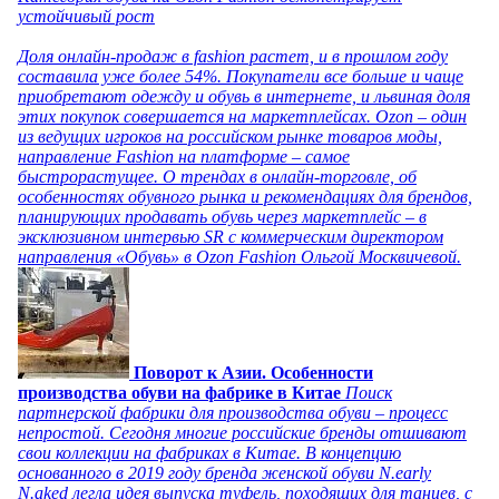
устойчивый рост
Доля онлайн-продаж в fashion растет, и в прошлом году
составила уже более 54%. Покупатели все больше и чаще
приобретают одежду и обувь в интернете, и львиная доля
этих покупок совершается на маркетплейсах. Ozon – один
из ведущих игроков на российском рынке товаров моды,
направление Fashion на платформе – самое
быстрорастущее. О трендах в онлайн-торговле, об
особенностях обувного рынка и рекомендациях для брендов,
планирующих продавать обувь через маркетплейс – в
эксклюзивном интервью SR с коммерческим директором
направления «Обувь» в Ozon Fashion Ольгой Москвичевой.
Поворот к Азии. Особенности
производства обуви на фабрике в Китае
Поиск
партнерской фабрики для производства обуви – процесс
непростой. Сегодня многие российские бренды отшивают
свои коллекции на фабриках в Китае. В концепцию
основанного в 2019 году бренда женской обуви N.early
N.aked легла идея выпуска туфель, походящих для танцев, с