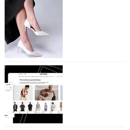
На участие в Московской неделе моды
подано 1047 заявок
На участие в седьмой Московской неделе моды,
которая пройдет в российской столице с 26 сентября
по 1 октября, уже подано 1047 заявок. Примерно
половину из них (494) прислали дизайнеры,
коллекции которых не были представлены в…
07.08.2026
582
BALLINA представит свои новинки на Euro
Shoes
Компания BALLINA Guangzhou Lihuang Footwear
Co., Ltd., основанная в 2011 году и расположенная в
Гуанчжоу, столице моды Китая, является
профессиональной обувной компанией,
объединяющей разработку, производство и…
07.08.2026
435