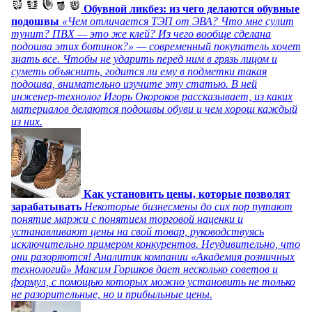
Обувной ликбез: из чего делаются обувные
подошвы
«Чем отличается ТЭП от ЭВА? Что мне сулит
тунит? ПВХ — это же клей? Из чего вообще сделана
подошва этих ботинок?» — современный покупатель хочет
знать все. Чтобы не ударить перед ним в грязь лицом и
суметь объяснить, годится ли ему в подметки такая
подошва, внимательно изучите эту статью. В ней
инженер-технолог Игорь Окороков рассказывает, из каких
материалов делаются подошвы обуви и чем хорош каждый
из них.
Как установить цены, которые позволят
зарабатывать
Некоторые бизнесмены до сих пор путают
понятие маржи с понятием торговой наценки и
устанавливают цены на свой товар, руководствуясь
исключительно примером конкурентов. Неудивительно, что
они разоряются! Аналитик компании «Академия розничных
технологий» Максим Горшков дает несколько советов и
формул, с помощью которых можно установить не только
не разорительные, но и прибыльные цены.