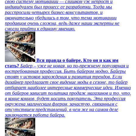
свою систему мотивации — слишком уж непрост и
индивидуален был процесс ее разработки. Тогда мы
расспросили четырех бизнес-консультантов, и
окончательно убедились в том, что тема мотивации
продавцов очень сложна, ведь даже наши эксперты не
смогли прийти к единому мнению.
Вся правда о байере. Кто он и как им
стать?
Байер – уже не новая, но по-прежнему популярная и
востребованная профессия. Быть байером модно. Байеры
стоят у истоков зарождения и развития трендов. Если
дизайнер предлагает свое видение моды в сезоне, то байер
отбирает наиболее интересные коммерческие идеи. Именно
от байеров зависит политика продаж магазинов и то, что,
в конце концов, будет носить покупатель. Эта профессия
окружена магическим флером, зачастую, связанным с
отсутствием представлений, в чем же на самом деле
заключается работа байера.