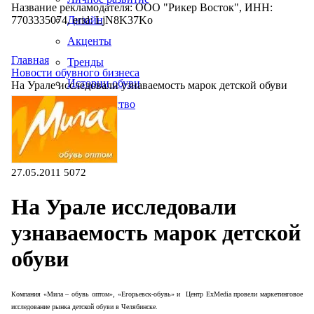
Название рекламодателя: ООО "Рикер Восток", ИНН:
7703335074, erid: LjN8K37Ko
Дизайн
Акценты
Главная
Тренды
Новости обувного бизнеса
Истории обуви
На Урале исследовали узнаваемость марок детской обуви
Производство
27.05.2011
5072
На Урале исследовали
узнаваемость марок детской
обуви
Компания «Мила – обувь оптом», «Егорьевск-обувь» и Центр ExMedia провели маркетинговое
исследование рынка детской обуви в Челябинске.