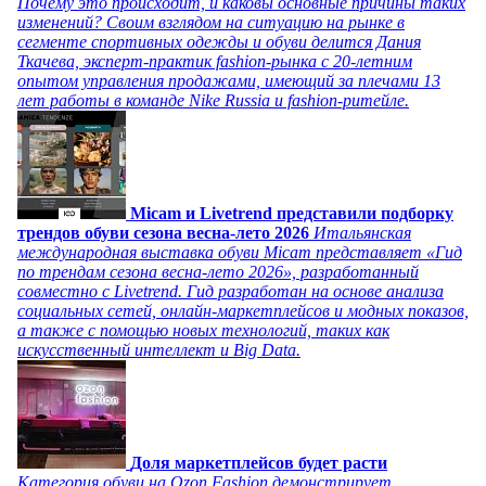
Почему это происходит, и каковы основные причины таких
изменений? Своим взглядом на ситуацию на рынке в
сегменте спортивных одежды и обуви делится Дания
Ткачева, эксперт-практик fashion-рынка с 20-летним
опытом управления продажами, имеющий за плечами 13
лет работы в команде Nike Russia и fashion-ритейле.
Micam и Livetrend представили подборку
трендов обуви сезона весна-лето 2026
Итальянская
международная выставка обуви Micam представляет «Гид
по трендам сезона весна-лето 2026», разработанный
совместно с Livetrend. Гид разработан на основе анализа
социальных сетей, онлайн-маркетплейсов и модных показов,
а также с помощью новых технологий, таких как
искусственный интеллект и Big Data.
Доля маркетплейсов будет расти
Категория обуви на Ozon Fashion демонстрирует