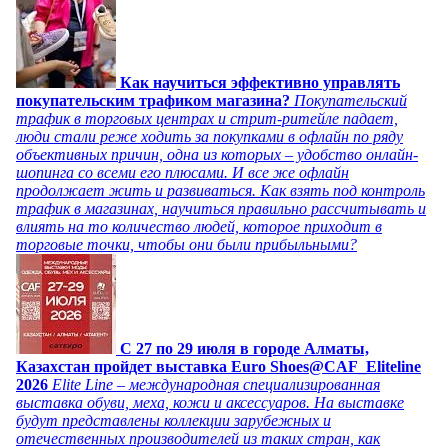
Как научиться эффективно управлять
покупательским трафиком магазина?
Покупательский
трафик в торговых центрах и стрит-ритейле падает,
люди стали реже ходить за покупками в офлайн по ряду
объективных причин, одна из которых – удобство онлайн-
шопинга со всеми его плюсами. И все же офлайн
продолжает жить и развиваться. Как взять под контроль
трафик в магазинах, научиться правильно рассчитывать и
влиять на то количество людей, которое приходит в
торговые точки, чтобы они были прибыльными?
C 27 по 29 июля в городе Алматы,
Казахстан пройдет выставка Euro Shoes@CAF_Eliteline
2026
Elite Line – международная специализированная
выставка обуви, меха, кожи и аксессуаров. На выставке
будут представлены коллекции зарубежных и
отечественных производителей из таких стран, как