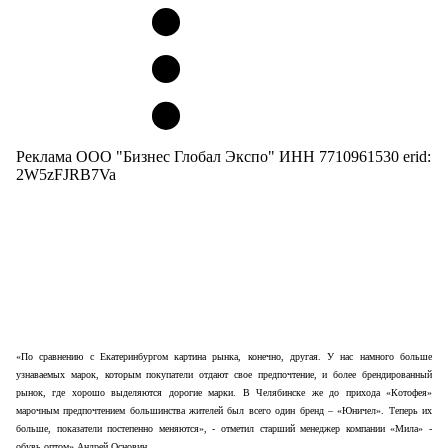
Реклама ООО "Бизнес Глобал Экспо" ИНН 7710961530 erid:
2W5zFJRB7Va
«По сравнению с Екатеринбургом картина рынка, конечно, другая. У нас намного больше
узнаваемых марок, которым покупатели отдают свое предпочтение, и более брендированный
рынок, где хорошо выделяются дорогие марки. В Челябинске же до прихода «Котофея»
марочным предпочтением большинства жителей был всего один бренд – «Юничел». Теперь их
больше, показатели постепенно меняются», - отметил старший менеджер компании «Мила» -
обувь оптом» Андрей Основин.