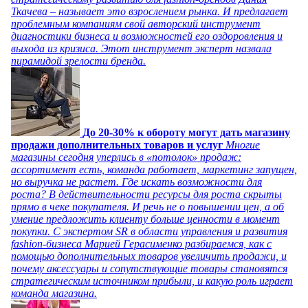
Ткачева – называет это взрослением рынка. И предлагает
проблемным компаниям свой авторский инструмент
диагностики бизнеса и возможностей его оздоровления и
выхода из кризиса. Этот инструмент эксперт назвала
пирамидой зрелости бренда.
До 20-30% к обороту могут дать магазину
продажи дополнительных товаров и услуг
Многие
магазины сегодня уперлись в «потолок» продаж:
ассортимент есть, команда работает, маркетинг запущен,
но выручка не растет. Где искать возможности для
роста? В действительности ресурсы для роста скрыты
прямо в чеке покупателя. И речь не о повышении цен, а об
умение предложить клиенту больше ценности в момент
покупки. С экспертом SR в области управления и развития
fashion-бизнеса Марией Герасименко разбираемся, как с
помощью дополнительных товаров увеличить продажи, и
почему аксессуары и сопутствующие товары становятся
стратегическим источником прибыли, и какую роль играет
команда магазина.