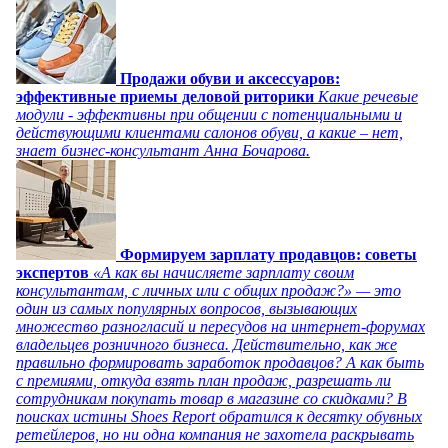
Продажи обуви и аксессуаров:
эффективные приемы деловой риторики
Какие речевые
модули - эффективны при общении с потенциальными и
действующими клиентами салонов обуви, а какие – нет,
знает бизнес-консультант Анна Бочарова.
Формируем зарплату продавцов: советы
экспертов
«А как вы начисляете зарплату своим
консультантам, с личных или с общих продаж?» — это
один из самых популярных вопросов, вызывающих
множество разногласий и пересудов на интернет-форумах
владельцев розничного бизнеса. Действительно, как же
правильно формировать заработок продавцов? А как быть
с премиями, откуда взять план продаж, разрешать ли
сотрудникам покупать товар в магазине со скидками? В
поисках истины Shoes Report обратился к десятку обувных
ретейлеров, но ни одна компания не захотела раскрывать