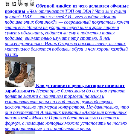
Обувной ликбез: из чего делаются обувные
подошвы
«Чем отличается ТЭП от ЭВА? Что мне сулит
тунит? ПВХ — это же клей? Из чего вообще сделана
подошва этих ботинок?» — современный покупатель хочет
знать все. Чтобы не ударить перед ним в грязь лицом и
суметь объяснить, годится ли ему в подметки такая
подошва, внимательно изучите эту статью. В ней
инженер-технолог Игорь Окороков рассказывает, из каких
материалов делаются подошвы обуви и чем хорош каждый
из них.
Как установить цены, которые позволят
зарабатывать
Некоторые бизнесмены до сих пор путают
понятие маржи с понятием торговой наценки и
устанавливают цены на свой товар, руководствуясь
исключительно примером конкурентов. Неудивительно, что
они разоряются! Аналитик компании «Академия розничных
технологий» Максим Горшков дает несколько советов и
формул, с помощью которых можно установить не только
не разорительные, но и прибыльные цены.