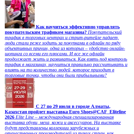
Как научиться эффективно управлять
покупательским трафиком магазина?
Покупательский
трафик в торговых центрах и стрит-ритейле падает,
люди стали реже ходить за покупками в офлайн по ряду
объективных причин, одна из которых – удобство онлайн-
шопинга со всеми его плюсами. И все же офлайн
продолжает жить и развиваться. Как взять под контроль
трафик в магазинах, научиться правильно рассчитывать и
влиять на то количество людей, которое приходит в
торговые точки, чтобы они были прибыльными?
C 27 по 29 июля в городе Алматы,
Казахстан пройдет выставка Euro Shoes@CAF_Eliteline
2026
Elite Line – международная специализированная
выставка обуви, меха, кожи и аксессуаров. На выставке
будут представлены коллекции зарубежных и
отечественных производителей из таких стран, как