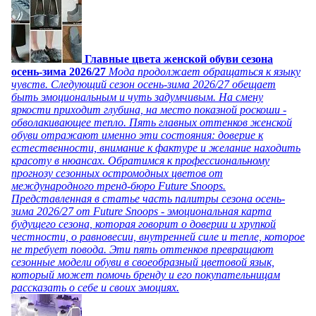
Главные цвета женской обуви сезона
осень-зима 2026/27
Мода продолжает обращаться к языку
чувств. Следующий сезон осень-зима 2026/27 обещает
быть эмоциональным и чуть задумчивым. На смену
яркости приходит глубина, на место показной роскоши -
обволакивающее тепло. Пять главных оттенков женской
обуви отражают именно эти состояния: доверие к
естественности, внимание к фактуре и желание находить
красоту в нюансах. Обратимся к профессиональному
прогнозу сезонных остромодных цветов от
международного тренд-бюро Future Snoops.
Представленная в статье часть палитры сезона осень-
зима 2026/27 от Future Snoops - эмоциональная карта
будущего сезона, которая говорит о доверии и хрупкой
честности, о равновесии, внутренней силе и тепле, которое
не требует повода. Эти пять оттенков превращают
сезонные модели обуви в своеобразный цветовой язык,
который может помочь бренду и его покупательницам
рассказать о себе и своих эмоциях.