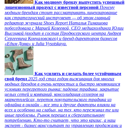
Как модному бренду выпустить успешный
лицензионный продукт с известной персоной
Почему
модным брендам стоит рассматривать лицензирование
как стратегический инструмент — об этом главный
редактор журнала Shoes Report Наталья Тимашова
побеседовала с Марией Козеевой, СЕО медиахолдинга Юлии
Высоцкой (входит в состав Продюсерского центра Андрея
Сергеевича Кончаловского) и бренд-директором бизнесов
«Едим Дома» и Julia Vysotskaya.
Как усилить и сделать более устойчивым
свой бренд
2025 год стал годом выживания для многих
модных брендов в очень непростых и быстро меняющихся
условиях перегретого рынка: падение трафика, закрытие
целых сетей и компаний, консолидация селлеров на
маркетплейсах, переток покупательского трафика из
офлайна в онлайн – все эти и другие факторы влияли на
всех и особенно на слабых, на тех, кто переживал те или
иные проблемы. Рынок перешел к сберегательному
потреблению. Кто-то считает, что это кризис, а наш
эксперт - бизнес-консультант по управлению продажами и