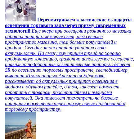
Пересматриваем классические стандарты
освещения торгового зала через призму современных
технологий
Еще вчера при освещении розничного магазина
работал принцип: чем ярче свет, чем светлее
пространство магазина, тем больше покупателей и
продаж. Сегодня этот принцип утратил свою
актуальность. На смену ему пришел тренд на хорошо
продуманную концепцию, грамотно используемое освещение,
правильно подобранные осветительные приборы. Эксперт
SR по освещению торговых пространств, светодизайнер
компании «Точка опоры» Анастасия Ефремова
рассказывает об актуальных принципах освещения в
модном и обувном ритейле, о том, как свет помогает
работать с товаром, пространством и эмоциями
покупателей. Она поможет посмотреть на базовые
принципы в освещении через призму новых требований к
торговому пространству.