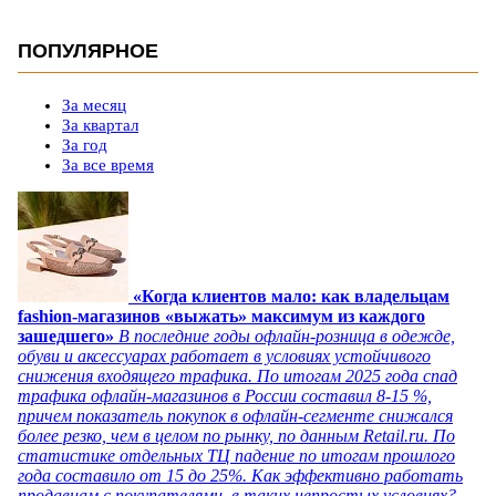
ПОПУЛЯРНОЕ
За месяц
За квартал
За год
За все время
«Когда клиентов мало: как владельцам
fashion-магазинов «выжать» максимум из каждого
зашедшего»
В последние годы офлайн-розница в одежде,
обуви и аксессуарах работает в условиях устойчивого
снижения входящего трафика. По итогам 2025 года спад
трафика офлайн-магазинов в России составил 8-15 %,
причем показатель покупок в офлайн-сегменте снижался
более резко, чем в целом по рынку, по данным Retail.ru. По
статистике отдельных ТЦ падение по итогам прошлого
года составило от 15 до 25%. Как эффективно работать
продавцам с покупателями в таких непростых условиях?