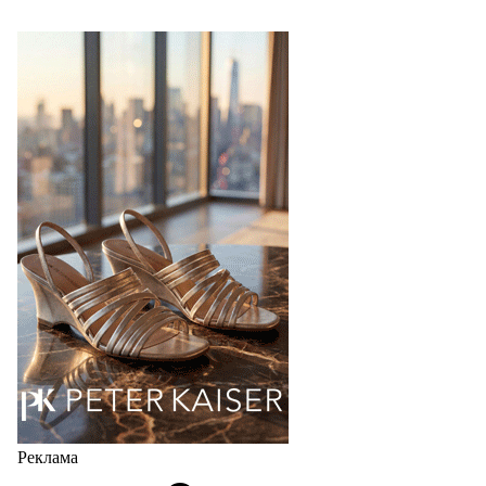
TAMARIS SS27: 60 ЛЕТ УВЕРЕННОСТИ В
КАЖДОМ ШАГЕ
В 2027 году бренд TAMARIS отмечает 60-летний
юбилей. Шесть десятилетий доверия миллионов
покупателей, постоянного развития и понимания,
какой будет современная женщина завтра.
Юбилейная коллекция Весна–Лето 2027 открывает
не просто новый сезон, а…
04.08.2026
525
Реклама