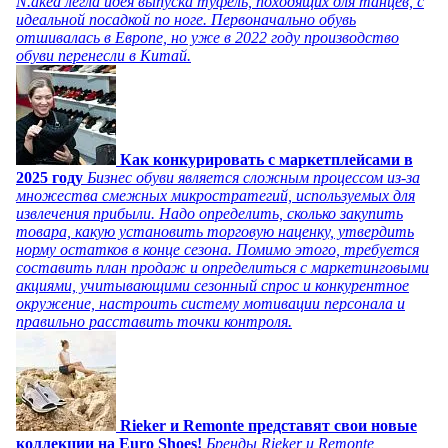
N.aked легла идея выпуска туфель, походящих для танцев, с
идеальной посадкой по ноге. Первоначально обувь
отшивалась в Европе, но уже в 2022 году производство
обуви перенесли в Китай.
Как конкурировать с маркетплейсами в
2025 году
Бизнес обуви является сложным процессом из-за
множества смежных микростратегий, используемых для
извлечения прибыли. Надо определить, сколько закупить
товара, какую установить торговую наценку, утвердить
норму остатков в конце сезона. Помимо этого, требуется
составить план продаж и определиться с маркетинговыми
акциями, учитывающими сезонный спрос и конкурентное
окружение, настроить систему мотивации персонала и
правильно расставить точки контроля.
Rieker и Remonte представят свои новые
коллекции на Euro Shoes!
Бренды Rieker и Remonte,