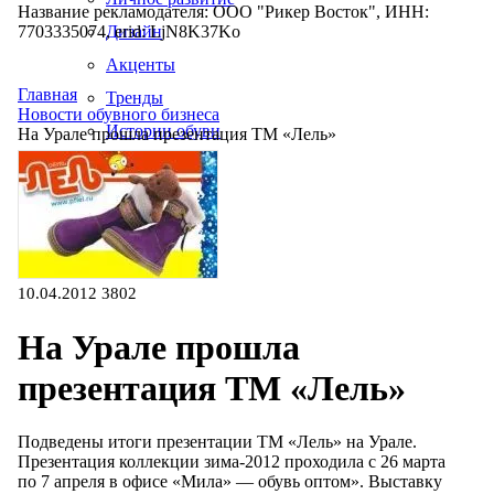
Название рекламодателя: ООО "Рикер Восток", ИНН:
7703335074, erid: LjN8K37Ko
Дизайн
Акценты
Главная
Тренды
Новости обувного бизнеса
Истории обуви
На Урале прошла презентация ТМ «Лель»
Производство
10.04.2012
3802
На Урале прошла
презентация ТМ «Лель»
Подведены итоги презентации ТМ «Лель»
на Урале
.
Презентация коллекции
зима-2012
проходила
с 26
марта
по 7
апреля
в офисе
«Мила» —
обувь оптом». Выставку