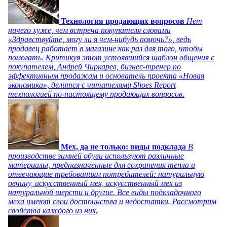
Технология продающих вопросов
Нет
ничего хуже, чем встреча покупателя словами
«Здравствуйте, могу ли я чем-нибудь помочь?», ведь
продавец работает в магазине как раз для того, чтобы
помогать. Критикуя этот устоявшийся шаблон общения с
покупателем, Андрей Чиркарев, бизнес-тренер по
эффективным продажам и основатель проекта «Новая
экономика», делится с читателями Shoes Report
технологией по-настоящему продающих вопросов.
Мех, да не только: виды подклада
В
производстве зимней обуви используют различные
материалы, предназначенные для сохранения тепла и
отвечающие требованиям потребителей: натуральную
овчину, искусственный мех, искусственный мех из
натуральной шерсти и другие. Все виды подкладочного
меха имеют свои достоинства и недостатки. Рассмотрим
свойства каждого из них.