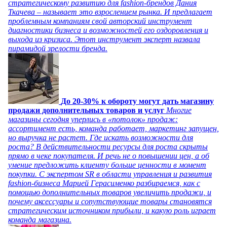
стратегическому развитию для fashion-брендов Дания
Ткачева – называет это взрослением рынка. И предлагает
проблемным компаниям свой авторский инструмент
диагностики бизнеса и возможностей его оздоровления и
выхода из кризиса. Этот инструмент эксперт назвала
пирамидой зрелости бренда.
До 20-30% к обороту могут дать магазину
продажи дополнительных товаров и услуг
Многие
магазины сегодня уперлись в «потолок» продаж:
ассортимент есть, команда работает, маркетинг запущен,
но выручка не растет. Где искать возможности для
роста? В действительности ресурсы для роста скрыты
прямо в чеке покупателя. И речь не о повышении цен, а об
умение предложить клиенту больше ценности в момент
покупки. С экспертом SR в области управления и развития
fashion-бизнеса Марией Герасименко разбираемся, как с
помощью дополнительных товаров увеличить продажи, и
почему аксессуары и сопутствующие товары становятся
стратегическим источником прибыли, и какую роль играет
команда магазина.