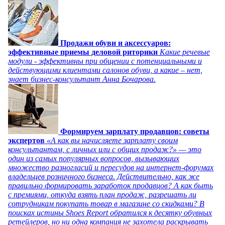
Продажи обуви и аксессуаров:
эффективные приемы деловой риторики
Какие речевые
модули - эффективны при общении с потенциальными и
действующими клиентами салонов обуви, а какие – нет,
знает бизнес-консультант Анна Бочарова.
Формируем зарплату продавцов: советы
экспертов
«А как вы начисляете зарплату своим
консультантам, с личных или с общих продаж?» — это
один из самых популярных вопросов, вызывающих
множество разногласий и пересудов на интернет-форумах
владельцев розничного бизнеса. Действительно, как же
правильно формировать заработок продавцов? А как быть
с премиями, откуда взять план продаж, разрешать ли
сотрудникам покупать товар в магазине со скидками? В
поисках истины Shoes Report обратился к десятку обувных
ретейлеров, но ни одна компания не захотела раскрывать