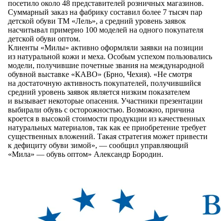
посетило около 48 представителей розничных магазинов.
Суммарный заказ
на фабрику
составил более 7 тысяч пар
детской обуви ТМ «Лель»,
а средний
уровень заявок
насчитывал примерно 100 моделей
на одного
покупателя
детской обуви оптом.
Клиенты «Милы» активно оформляли заявки
на позиции
из натуральной
кожи
и меха
. Особым успехом пользовались
модели, получившие почетные звания
на международной
обувной выставке «КАВО» (Брно, Чехия). «
Не смотря
на достаточную
активность покупателей, получившийся
средний уровень заявок является низким показателем
и вызывает
некоторые опасения. Участники презентации
выбирали обувь
с осторожностью
. Возможно, причина
кроется
в высокой
стоимости продукции
из качественных
натуральных материалов, так как
ее приобретение
требует
существенных вложений. Такая стратегия может привести
к дефициту
обуви
зимой», —
сообщил управляющий
«Мила» —
обувь оптом» Александр Бородин.