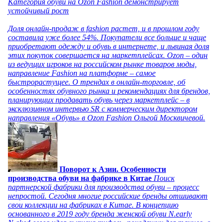
Категория обуви на Ozon Fashion демонстрирует
устойчивый рост
Доля онлайн-продаж в fashion растет, и в прошлом году
составила уже более 54%. Покупатели все больше и чаще
приобретают одежду и обувь в интернете, и львиная доля
этих покупок совершается на маркетплейсах. Ozon – один
из ведущих игроков на российском рынке товаров моды,
направление Fashion на платформе – самое
быстрорастущее. О трендах в онлайн-торговле, об
особенностях обувного рынка и рекомендациях для брендов,
планирующих продавать обувь через маркетплейс – в
эксклюзивном интервью SR с коммерческим директором
направления «Обувь» в Ozon Fashion Ольгой Москвичевой.
Поворот к Азии. Особенности
производства обуви на фабрике в Китае
Поиск
партнерской фабрики для производства обуви – процесс
непростой. Сегодня многие российские бренды отшивают
свои коллекции на фабриках в Китае. В концепцию
основанного в 2019 году бренда женской обуви N.early