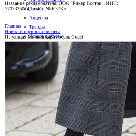
Название рекламодателя: ООО "Рикер Восток", ИНН:
7703335074, erid: LjN8K37Ko
Дизайн
Акценты
Главная
Тренды
Новости обувного бизнеса
Истории обуви
На улицах Милана царит обувь Gucci
Производство