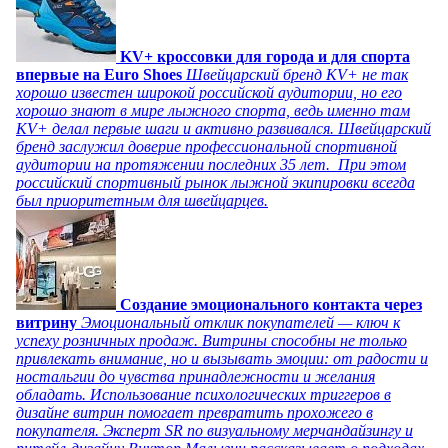
KV+ кроссовки для города и для спорта
впервые на Euro Shoes
Швейцарский бренд KV+ не так
хорошо известен широкой российской аудитории, но его
хорошо знают в мире лыжного спорта, ведь именно там
KV+ делал первые шаги и активно развивался. Швейцарский
бренд заслужил доверие профессиональной спортивной
аудитории на протяжении последних 35 лет. При этом
российский спортивный рынок лыжной экипировки всегда
был приоритетным для швейцарцев.
Создание эмоционального контакта через
витрину
Эмоциональный отклик покупателей — ключ к
успеху розничных продаж. Витрины способны не только
привлекать внимание, но и вызывать эмоции: от радости и
ностальгии до чувства принадлежности и желания
обладать. Использование психологических триггеров в
дизайне витрин помогает превратить прохожего в
покупателя. Эксперт SR по визуальному мерчандайзингу и