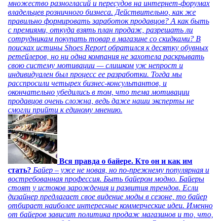
множество разногласий и пересудов на интернет-форумах
владельцев розничного бизнеса. Действительно, как же
правильно формировать заработок продавцов? А как быть
с премиями, откуда взять план продаж, разрешать ли
сотрудникам покупать товар в магазине со скидками? В
поисках истины Shoes Report обратился к десятку обувных
ретейлеров, но ни одна компания не захотела раскрывать
свою систему мотивации — слишком уж непрост и
индивидуален был процесс ее разработки. Тогда мы
расспросили четырех бизнес-консультантов, и
окончательно убедились в том, что тема мотивации
продавцов очень сложна, ведь даже наши эксперты не
смогли прийти к единому мнению.
Вся правда о байере. Кто он и как им
стать?
Байер – уже не новая, но по-прежнему популярная и
востребованная профессия. Быть байером модно. Байеры
стоят у истоков зарождения и развития трендов. Если
дизайнер предлагает свое видение моды в сезоне, то байер
отбирает наиболее интересные коммерческие идеи. Именно
от байеров зависит политика продаж магазинов и то, что,