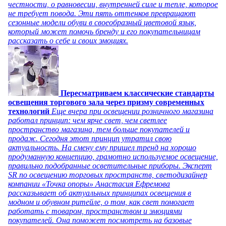
честности, о равновесии, внутренней силе и тепле, которое
не требует повода. Эти пять оттенков превращают
сезонные модели обуви в своеобразный цветовой язык,
который может помочь бренду и его покупательницам
рассказать о себе и своих эмоциях.
Пересматриваем классические стандарты
освещения торгового зала через призму современных
технологий
Еще вчера при освещении розничного магазина
работал принцип: чем ярче свет, чем светлее
пространство магазина, тем больше покупателей и
продаж. Сегодня этот принцип утратил свою
актуальность. На смену ему пришел тренд на хорошо
продуманную концепцию, грамотно используемое освещение,
правильно подобранные осветительные приборы. Эксперт
SR по освещению торговых пространств, светодизайнер
компании «Точка опоры» Анастасия Ефремова
рассказывает об актуальных принципах освещения в
модном и обувном ритейле, о том, как свет помогает
работать с товаром, пространством и эмоциями
покупателей. Она поможет посмотреть на базовые