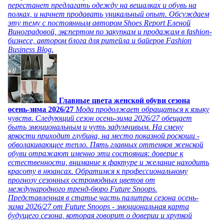
перестанет предлагать одежду на вешалках и обувь на
полках, и начнет продавать уникальный опыт. Обсуждаем
эту тему с постоянным автором Shoes Report Еленой
Виноградовой, экспертом по закупкам и продажам в fashion-
бизнесе, автором блога для ритейла и байеров Fashion
Business Blog.
Главные цвета женской обуви сезона
осень-зима 2026/27
Мода продолжает обращаться к языку
чувств. Следующий сезон осень-зима 2026/27 обещает
быть эмоциональным и чуть задумчивым. На смену
яркости приходит глубина, на место показной роскоши -
обволакивающее тепло. Пять главных оттенков женской
обуви отражают именно эти состояния: доверие к
естественности, внимание к фактуре и желание находить
красоту в нюансах. Обратимся к профессиональному
прогнозу сезонных остромодных цветов от
международного тренд-бюро Future Snoops.
Представленная в статье часть палитры сезона осень-
зима 2026/27 от Future Snoops - эмоциональная карта
будущего сезона, которая говорит о доверии и хрупкой