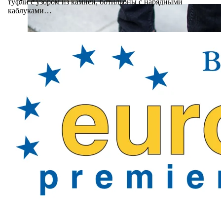
туфли с узором из камней, ботильоны с нарядными
каблуками…