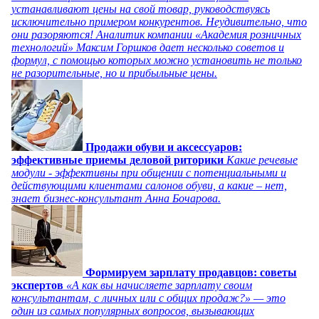
устанавливают цены на свой товар, руководствуясь
исключительно примером конкурентов. Неудивительно, что
они разоряются! Аналитик компании «Академия розничных
технологий» Максим Горшков дает несколько советов и
формул, с помощью которых можно установить не только
не разорительные, но и прибыльные цены.
Продажи обуви и аксессуаров:
эффективные приемы деловой риторики
Какие речевые
модули - эффективны при общении с потенциальными и
действующими клиентами салонов обуви, а какие – нет,
знает бизнес-консультант Анна Бочарова.
Формируем зарплату продавцов: советы
экспертов
«А как вы начисляете зарплату своим
консультантам, с личных или с общих продаж?» — это
один из самых популярных вопросов, вызывающих