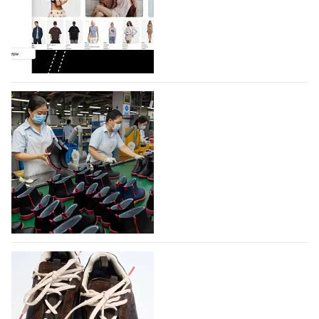
На платформе Lamoda - новый раздел и
условия продвижения локальных
дизайнерских марок
Российский маркетплейс Lamoda решил обновить
раздел для продажи продукции локальных
дизайнерских марок одежды, обуви и аксессуаров.
Бренды также получат маркетинговую…
06.08.2026
256
Объем мирового производства обуви в
2025 году практически не увеличился
В 2025 году мировое производство обуви