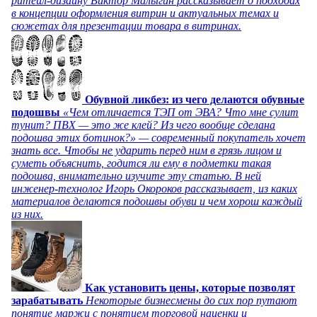
ритейл-дизайну Виктор Малыгин рассказывает о подходах
в концепции оформления витрин и актуальных темах и
сюжетах для презентации товара в витринах.
Обувной ликбез: из чего делаются обувные
подошвы
«Чем отличается ТЭП от ЭВА? Что мне сулит
тунит? ПВХ — это же клей? Из чего вообще сделана
подошва этих ботинок?» — современный покупатель хочет
знать все. Чтобы не ударить перед ним в грязь лицом и
суметь объяснить, годится ли ему в подметки такая
подошва, внимательно изучите эту статью. В ней
инженер-технолог Игорь Окороков рассказывает, из каких
материалов делаются подошвы обуви и чем хорош каждый
из них.
Как установить цены, которые позволят
зарабатывать
Некоторые бизнесмены до сих пор путают
понятие маржи с понятием торговой наценки и