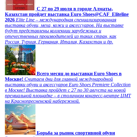
C 27 по 29 июля в городе Алматы,
Казахстан пройдет выставка Euro Shoes@CAF_Eliteline
2026
Elite Line – международная специализированная
выставка обуви, меха, кожи и аксессуаров. На выставке
будут представлены коллекции зарубежных и
отечественных производителей из таких стран, как
Россия, Турция, Германия, Италия, Казахстан и др.
Всего месяц до выставки Euro Shoes в
Москве!
Считаем дни для главной международной
выставки обуви и аксессуаров Euro Shoes Premiere Collection
в Москве! Выставка пройдет с 27 по 30 августа на новой
премиальной площадке – в столичном конгресс-центре ЦМТ
на Краснопресненской набережной.
Борьба за рынок спортивной обуви