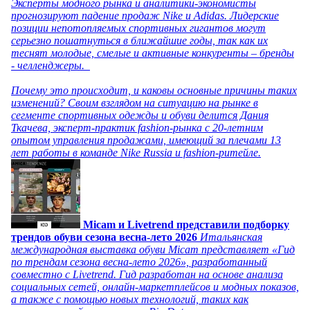
Эксперты модного рынка и аналитики-экономисты
прогнозируют падение продаж Nike и Adidas. Лидерские
позиции непотопляемых спортивных гигантов могут
серьезно пошатнуться в ближайшие годы, так как их
теснят молодые, смелые и активные конкуренты – бренды
- челленджеры.
Почему это происходит, и каковы основные причины таких
изменений? Своим взглядом на ситуацию на рынке в
сегменте спортивных одежды и обуви делится Дания
Ткачева, эксперт-практик fashion-рынка с 20-летним
опытом управления продажами, имеющий за плечами 13
лет работы в команде Nike Russia и fashion-ритейле.
Micam и Livetrend представили подборку
трендов обуви сезона весна-лето 2026
Итальянская
международная выставка обуви Micam представляет «Гид
по трендам сезона весна-лето 2026», разработанный
совместно с Livetrend. Гид разработан на основе анализа
социальных сетей, онлайн-маркетплейсов и модных показов,
а также с помощью новых технологий, таких как