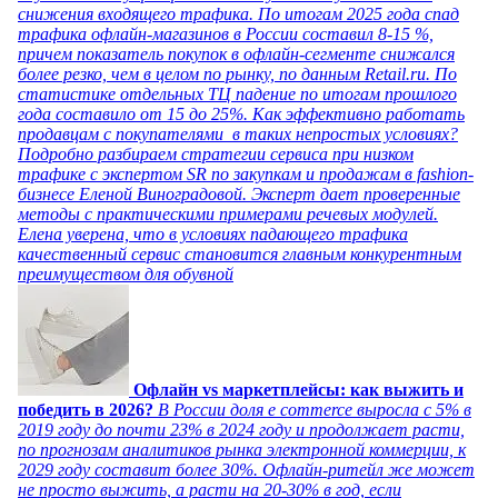
снижения входящего трафика. По итогам 2025 года спад
трафика офлайн-магазинов в России составил 8-15 %,
причем показатель покупок в офлайн-сегменте снижался
более резко, чем в целом по рынку, по данным Retail.ru. По
статистике отдельных ТЦ падение по итогам прошлого
года составило от 15 до 25%. Как эффективно работать
продавцам с покупателями в таких непростых условиях?
Подробно разбираем стратегии сервиса при низком
трафике с экспертом SR по закупкам и продажам в fashion-
бизнесе Еленой Виноградовой. Эксперт дает проверенные
методы с практическими примерами речевых модулей.
Елена уверена, что в условиях падающего трафика
качественный сервис становится главным конкурентным
преимуществом для обувной
Офлайн vs маркетплейсы: как выжить и
победить в 2026?
В России доля e commerce выросла с 5% в
2019 году до почти 23% в 2024 году и продолжает расти,
по прогнозам аналитиков рынка электронной коммерции, к
2029 году составит более 30%. Офлайн-ритейл же может
не просто выжить, а расти на 20-30% в год, если