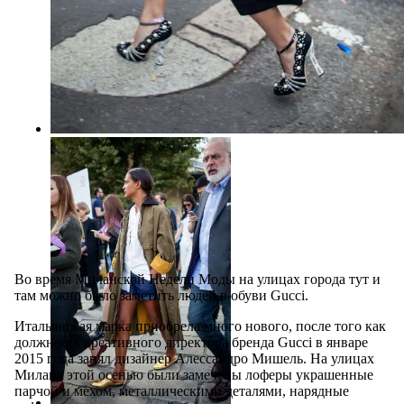
Во время Миланской Недели Моды на улицах города тут и
там можно было заметить людей в обуви Gucci.
Итальянская марка приобрела много нового, после того как
должность креативного директора бренда Gucci в январе
2015 года занял дизайнер Алессандро Мишель. На улицах
Милана этой осенью были замечены лоферы украшенные
парчой и мехом, металлическими деталями, нарядные