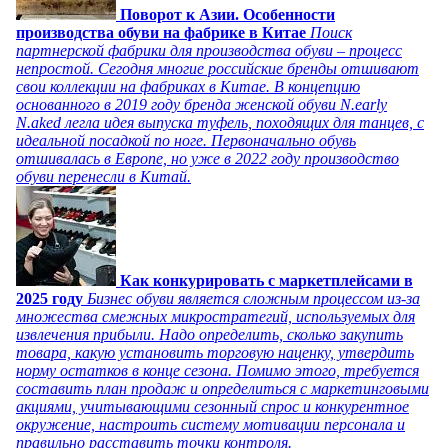
Поворот к Азии. Особенности
производства обуви на фабрике в Китае
Поиск
партнерской фабрики для производства обуви – процесс
непростой. Сегодня многие российские бренды отшивают
свои коллекции на фабриках в Китае. В концепцию
основанного в 2019 году бренда женской обуви N.early
N.aked легла идея выпуска туфель, походящих для танцев, с
идеальной посадкой по ноге. Первоначально обувь
отшивалась в Европе, но уже в 2022 году производство
обуви перенесли в Китай.
Как конкурировать с маркетплейсами в
2025 году
Бизнес обуви является сложным процессом из-за
множества смежных микростратегий, используемых для
извлечения прибыли. Надо определить, сколько закупить
товара, какую установить торговую наценку, утвердить
норму остатков в конце сезона. Помимо этого, требуется
составить план продаж и определиться с маркетинговыми
акциями, учитывающими сезонный спрос и конкурентное
окружение, настроить систему мотивации персонала и
правильно расставить точки контроля.