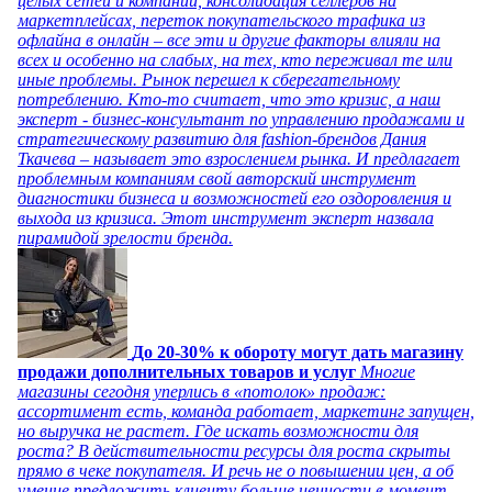
целых сетей и компаний, консолидация селлеров на
маркетплейсах, переток покупательского трафика из
офлайна в онлайн – все эти и другие факторы влияли на
всех и особенно на слабых, на тех, кто переживал те или
иные проблемы. Рынок перешел к сберегательному
потреблению. Кто-то считает, что это кризис, а наш
эксперт - бизнес-консультант по управлению продажами и
стратегическому развитию для fashion-брендов Дания
Ткачева – называет это взрослением рынка. И предлагает
проблемным компаниям свой авторский инструмент
диагностики бизнеса и возможностей его оздоровления и
выхода из кризиса. Этот инструмент эксперт назвала
пирамидой зрелости бренда.
До 20-30% к обороту могут дать магазину
продажи дополнительных товаров и услуг
Многие
магазины сегодня уперлись в «потолок» продаж:
ассортимент есть, команда работает, маркетинг запущен,
но выручка не растет. Где искать возможности для
роста? В действительности ресурсы для роста скрыты
прямо в чеке покупателя. И речь не о повышении цен, а об
умение предложить клиенту больше ценности в момент