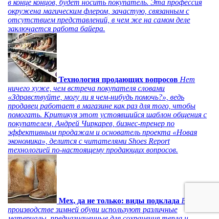
в конце концов, будет носить покупатель. Эта профессия
окружена магическим флером, зачастую, связанным с
отсутствием представлений, в чем же на самом деле
заключается работа байера.
Технология продающих вопросов
Нет
ничего хуже, чем встреча покупателя словами
«Здравствуйте, могу ли я чем-нибудь помочь?», ведь
продавец работает в магазине как раз для того, чтобы
помогать. Критикуя этот устоявшийся шаблон общения с
покупателем, Андрей Чиркарев, бизнес-тренер по
эффективным продажам и основатель проекта «Новая
экономика», делится с читателями Shoes Report
технологией по-настоящему продающих вопросов.
Мех, да не только: виды подклада
В
производстве зимней обуви используют различные
материалы, предназначенные для сохранения тепла и