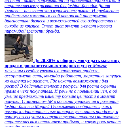
эксперт - бизнес-консультант по управлению продажами и
стратегическому развитию для fashion-брендов Дания
Ткачева – называет это взрослением рынка. И предлагает
проблемным компаниям свой авторский инструмент
диагностики бизнеса и возможностей его оздоровления и
выхода из кризиса. Этот инструмент эксперт назвала
пирамидой зрелости бренда.
До 20-30% к обороту могут дать магазину
продажи дополнительных товаров и услуг
Многие
магазины сегодня уперлись в «потолок» продаж:
ассортимент есть, команда работает, маркетинг запущен,
но выручка не растет. Где искать возможности для
роста? В действительности ресурсы для роста скрыты
прямо в чеке покупателя. И речь не о повышении цен, а об
умение предложить клиенту больше ценности в момент
покупки. С экспертом SR в области управления и развития
fashion-бизнеса Марией Герасименко разбираемся, как с
помощью дополнительных товаров увеличить продажи, и
почему аксессуары и сопутствующие товары становятся
стратегическим источником прибыли, и какую роль играет
команда магазина.