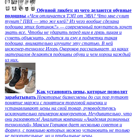
Обувной ликбез: из чего делаются обувные
подошвы
«Чем отличается ТЭП от ЭВА? Что мне сулит
тунит? ПВХ — это же клей? Из чего вообще сделана
подошва этих ботинок?» — современный покупатель хочет
знать все. Чтобы не ударить перед ним в грязь лицом и
суметь объяснить, годится ли ему в подметки такая
подошва, внимательно изучите эту статью. В ней
инженер-технолог Игорь Окороков рассказывает, из каких
материалов делаются подошвы обуви и чем хорош каждый
из них.
Как установить цены, которые позволят
зарабатывать
Некоторые бизнесмены до сих пор путают
понятие маржи с понятием торговой наценки и
устанавливают цены на свой товар, руководствуясь
исключительно примером конкурентов. Неудивительно, что
они разоряются! Аналитик компании «Академия розничных
технологий» Максим Горшков дает несколько советов и
формул, с помощью которых можно установить не только
не разорительные, но и прибыльные цены.