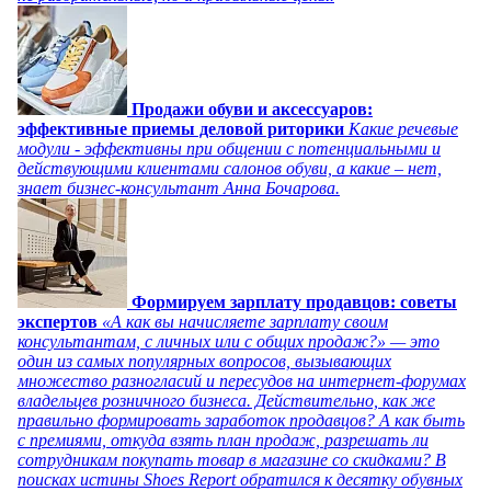
Продажи обуви и аксессуаров:
эффективные приемы деловой риторики
Какие речевые
модули - эффективны при общении с потенциальными и
действующими клиентами салонов обуви, а какие – нет,
знает бизнес-консультант Анна Бочарова.
Формируем зарплату продавцов: советы
экспертов
«А как вы начисляете зарплату своим
консультантам, с личных или с общих продаж?» — это
один из самых популярных вопросов, вызывающих
множество разногласий и пересудов на интернет-форумах
владельцев розничного бизнеса. Действительно, как же
правильно формировать заработок продавцов? А как быть
с премиями, откуда взять план продаж, разрешать ли
сотрудникам покупать товар в магазине со скидками? В
поисках истины Shoes Report обратился к десятку обувных