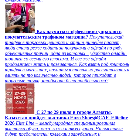
Как научиться эффективно управлять
покупательским трафиком магазина?
Покупательский
трафик в торговых центрах и стрит-ритейле падает,
люди стали реже ходить за покупками в офлайн по ряду
объективных причин, одна из которых – удобство онлайн-
шопинга со всеми его плюсами. И все же офлайн
продолжает жить и развиваться. Как взять под контроль
трафик в магазинах, научиться правильно рассчитывать и
влиять на то количество людей, которое приходит в
торговые точки, чтобы они были прибыльными?
C 27 по 29 июля в городе Алматы,
Казахстан пройдет выставка Euro Shoes@CAF_Eliteline
2026
Elite Line – международная специализированная
выставка обуви, меха, кожи и аксессуаров. На выставке
будут представлены коллекции зарубежных и