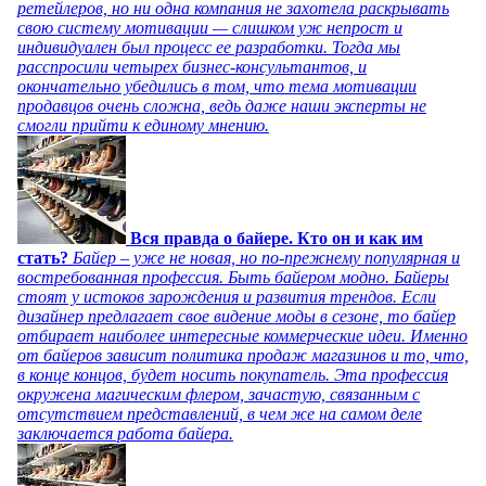
ретейлеров, но ни одна компания не захотела раскрывать
свою систему мотивации — слишком уж непрост и
индивидуален был процесс ее разработки. Тогда мы
расспросили четырех бизнес-консультантов, и
окончательно убедились в том, что тема мотивации
продавцов очень сложна, ведь даже наши эксперты не
смогли прийти к единому мнению.
Вся правда о байере. Кто он и как им
стать?
Байер – уже не новая, но по-прежнему популярная и
востребованная профессия. Быть байером модно. Байеры
стоят у истоков зарождения и развития трендов. Если
дизайнер предлагает свое видение моды в сезоне, то байер
отбирает наиболее интересные коммерческие идеи. Именно
от байеров зависит политика продаж магазинов и то, что,
в конце концов, будет носить покупатель. Эта профессия
окружена магическим флером, зачастую, связанным с
отсутствием представлений, в чем же на самом деле
заключается работа байера.