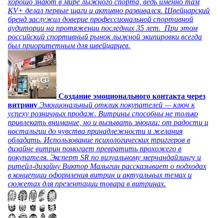
хорошо знают в мире лыжного спорта, ведь именно там
KV+ делал первые шаги и активно развивался. Швейцарский
бренд заслужил доверие профессиональной спортивной
аудитории на протяжении последних 35 лет. При этом
российский спортивный рынок лыжной экипировки всегда
был приоритетным для швейцарцев.
Создание эмоционального контакта через
витрину
Эмоциональный отклик покупателей — ключ к
успеху розничных продаж. Витрины способны не только
привлекать внимание, но и вызывать эмоции: от радости и
ностальгии до чувства принадлежности и желания
обладать. Использование психологических триггеров в
дизайне витрин помогает превратить прохожего в
покупателя. Эксперт SR по визуальному мерчандайзингу и
ритейл-дизайну Виктор Малыгин рассказывает о подходах
в концепции оформления витрин и актуальных темах и
сюжетах для презентации товара в витринах.