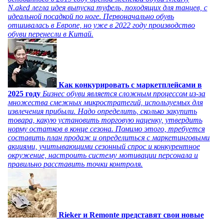
N.aked легла идея выпуска туфель, походящих для танцев, с
идеальной посадкой по ноге. Первоначально обувь
отшивалась в Европе, но уже в 2022 году производство
обуви перенесли в Китай.
Как конкурировать с маркетплейсами в
2025 году
Бизнес обуви является сложным процессом из-за
множества смежных микростратегий, используемых для
извлечения прибыли. Надо определить, сколько закупить
товара, какую установить торговую наценку, утвердить
норму остатков в конце сезона. Помимо этого, требуется
составить план продаж и определиться с маркетинговыми
акциями, учитывающими сезонный спрос и конкурентное
окружение, настроить систему мотивации персонала и
правильно расставить точки контроля.
Rieker и Remonte представят свои новые