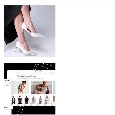
На участие в Московской неделе моды
подано 1047 заявок
На участие в седьмой Московской неделе моды,
которая пройдет в российской столице с 26 сентября
по 1 октября, уже подано 1047 заявок. Примерно
половину из них (494) прислали дизайнеры,
коллекции которых не были представлены в…
07.08.2026
577
BALLINA представит свои новинки на Euro
Shoes
Компания BALLINA Guangzhou Lihuang Footwear
Co., Ltd., основанная в 2011 году и расположенная в
Гуанчжоу, столице моды Китая, является
профессиональной обувной компанией,
объединяющей разработку, производство и…