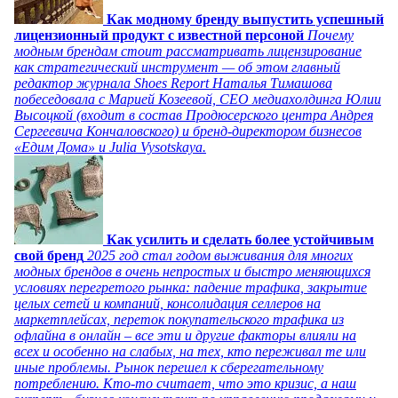
Как модному бренду выпустить успешный
лицензионный продукт с известной персоной
Почему
модным брендам стоит рассматривать лицензирование
как стратегический инструмент — об этом главный
редактор журнала Shoes Report Наталья Тимашова
побеседовала с Марией Козеевой, СЕО медиахолдинга Юлии
Высоцкой (входит в состав Продюсерского центра Андрея
Сергеевича Кончаловского) и бренд-директором бизнесов
«Едим Дома» и Julia Vysotskaya.
Как усилить и сделать более устойчивым
свой бренд
2025 год стал годом выживания для многих
модных брендов в очень непростых и быстро меняющихся
условиях перегретого рынка: падение трафика, закрытие
целых сетей и компаний, консолидация селлеров на
маркетплейсах, переток покупательского трафика из
офлайна в онлайн – все эти и другие факторы влияли на
всех и особенно на слабых, на тех, кто переживал те или
иные проблемы. Рынок перешел к сберегательному
потреблению. Кто-то считает, что это кризис, а наш