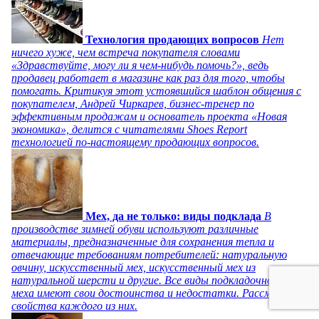
Технология продающих вопросов
Нет
ничего хуже, чем встреча покупателя словами
«Здравствуйте, могу ли я чем-нибудь помочь?», ведь
продавец работает в магазине как раз для того, чтобы
помогать. Критикуя этот устоявшийся шаблон общения с
покупателем, Андрей Чиркарев, бизнес-тренер по
эффективным продажам и основатель проекта «Новая
экономика», делится с читателями Shoes Report
технологией по-настоящему продающих вопросов.
Мех, да не только: виды подклада
В
производстве зимней обуви используют различные
материалы, предназначенные для сохранения тепла и
отвечающие требованиям потребителей: натуральную
овчину, искусственный мех, искусственный мех из
натуральной шерсти и другие. Все виды подкладочного
меха имеют свои достоинства и недостатки. Рассмотрим
свойства каждого из них.