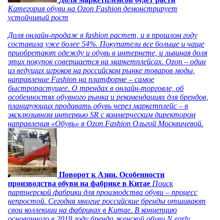
Категория обуви на Ozon Fashion демонстрирует
устойчивый рост
Доля онлайн-продаж в fashion растет, и в прошлом году
составила уже более 54%. Покупатели все больше и чаще
приобретают одежду и обувь в интернете, и львиная доля
этих покупок совершается на маркетплейсах. Ozon – один
из ведущих игроков на российском рынке товаров моды,
направление Fashion на платформе – самое
быстрорастущее. О трендах в онлайн-торговле, об
особенностях обувного рынка и рекомендациях для брендов,
планирующих продавать обувь через маркетплейс – в
эксклюзивном интервью SR с коммерческим директором
направления «Обувь» в Ozon Fashion Ольгой Москвичевой.
Поворот к Азии. Особенности
производства обуви на фабрике в Китае
Поиск
партнерской фабрики для производства обуви – процесс
непростой. Сегодня многие российские бренды отшивают
свои коллекции на фабриках в Китае. В концепцию
основанного в 2019 году бренда женской обуви N.early