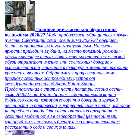
Главные цвета женской обуви сезона
осень-зима 2026/27
Мода продолжает обращаться к языку
чувств. Следующий сезон осень-зима 2026/27 обещает
быть эмоциональным и чуть задумчивым. На смену
яркости приходит глубина, на место показной роскоши -
обволакивающее тепло. Пять главных оттенков женской
обуви отражают именно эти состояния: доверие к
естественности, внимание к фактуре и желание находить
красоту в нюансах. Обратимся к профессиональному
прогнозу сезонных остромодных цветов от
международного тренд-бюро Future Snoops.
Представленная в статье часть палитры сезона осень-
зима 2026/27 от Future Snoops - эмоциональная карта
будущего сезона, которая говорит о доверии и хрупкой
честности, о равновесии, внутренней силе и тепле, которое
не требует повода. Эти пять оттенков превращают
сезонные модели обуви в своеобразный цветовой язык,
который может помочь бренду и его покупательницам
рассказать о себе и своих эмоциях.