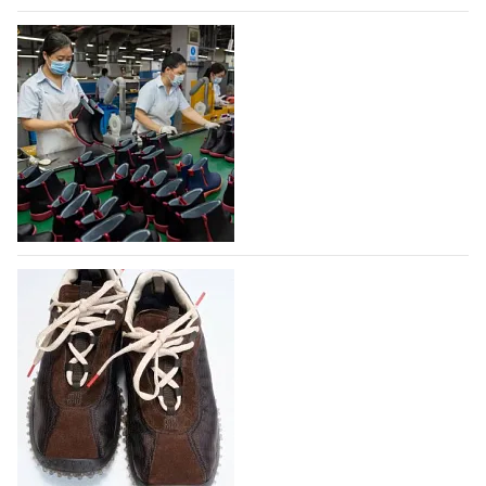
07.08.2026
432
На платформе Lamoda - новый раздел и
условия продвижения локальных
дизайнерских марок
Российский маркетплейс Lamoda решил обновить
раздел для продажи продукции локальных
дизайнерских марок одежды, обуви и аксессуаров.
Бренды также получат маркетинговую…
06.08.2026
589
Объем мирового производства обуви в
2025 году практически не увеличился
В 2025 году мировое производство обуви
практически не изменилось, зафиксировав
незначительный рост на 0,1% до 24,6 млрд пар, -
данные опубликованы в аналитическом вестнике
«Всемирный ежегодник обуви 2026», Португальской