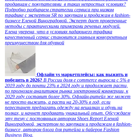
продавцам с покупателями в таких непростых условиях?
Подробно разбираем стратегии сервиса при низком
трафике с экспертом SR по закупкам и продажам в fashion-
бизнесе Еленой Виноградовой. Эксперт дает проверенные
методы с практическими примерами речевых модулей.
Елена уверена, что в условиях падающего трафика
качественный сервис становится главным конкурентным
преимуществом для обувной
Офлайн vs маркетплейсы: как выжить и
победить в 2026?
В России доля e commerce выросла с 5% в
2019 году до почти 23% в 2024 году и продолжает расти,
по прогнозам аналитиков рынка электронной коммерции, к
2029 году составит более 30%. Офлайн-ритейл же может
не просто выжить, а расти на 20-30% в год, если
перестанет предлагать одежду на вешалках и обувь на
полках, и начнет продавать уникальный опыт. Обсуждаем
эту тему с постоянным автором Shoes Report Еленой
Виноградовой, экспертом по закупкам и продажам в fashion-
бизнесе, автором блога для ритейла и байеров Fashion
Business Blog.