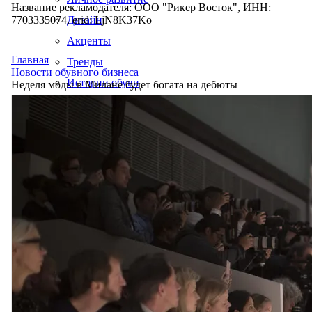
Название рекламодателя: ООО "Рикер Восток", ИНН:
7703335074, erid: LjN8K37Ko
Дизайн
Акценты
Главная
Тренды
Новости обувного бизнеса
Истории обуви
Неделя моды в Милане будет богата на дебюты
Производство