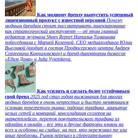
Как модному бренду выпустить успешный
лицензионный продукт с известной персоной
Почему
модным брендам стоит рассматривать лицензирование
как стратегический инструмент — об этом главный
редактор журнала Shoes Report Наталья Тимашова
побеседовала с Марией Козеевой, СЕО медиахолдинга Юлии
Высоцкой (входит в состав Продюсерского центра Андрея
Сергеевича Кончаловского) и бренд-директором бизнесов
«Едим Дома» и Julia Vysotskaya.
Как усилить и сделать более устойчивым
свой бренд
2025 год стал годом выживания для многих
модных брендов в очень непростых и быстро меняющихся
условиях перегретого рынка: падение трафика, закрытие
целых сетей и компаний, консолидация селлеров на
маркетплейсах, переток покупательского трафика из
офлайна в онлайн – все эти и другие факторы влияли на
всех и особенно на слабых, на тех, кто переживал те или
иные проблемы. Рынок перешел к сберегательному