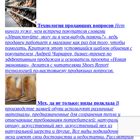
Технология продающих вопросов
Нет
ничего хуже, чем встреча покупателя словами
«Здравствуйте, могу ли я чем-нибудь помочь?», ведь
продавец работает в магазине как раз для того, чтобы
помогать. Критикуя этот устоявшийся шаблон общения с
покупателем, Андрей Чиркарев, бизнес-тренер по
эффективным продажам и основатель проекта «Новая
экономика», делится с читателями Shoes Report
технологией по-настоящему продающих вопросов.
Мех, да не только: виды подклада
В
производстве зимней обуви используют различные
материалы, предназначенные для сохранения тепла и
отвечающие требованиям потребителей: натуральную
овчину, искусственный мех, искусственный мех из
натуральной шерсти и другие. Все виды подкладочного
меха имеют свои достоинства и недостатки. Рассмотрим