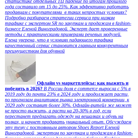
статистике отдельных ТЦ падение по итогам прошлого
года составило от 15 до 25%. Как эффективно работать
продавцам с покупателями в таких непростых условиях?
Подробно разбираем стратегии сервиса при низком
трафике с экспертом SR по закупкам и продажам в fashion-
бизнесе Еленой Виноградовой. Эксперт дает проверенные
методы с практическими примерами речевых модулей.
Елена уверена, что в условиях падающего трафика
качественный сервис становится главным конкурентным
преимуществом для обувной
Офлайн vs маркетплейсы: как выжить и
победить в 2026?
В России доля e commerce выросла с 5% в
2019 году до почти 23% в 2024 году и продолжает расти,
по прогнозам аналитиков рынка электронной коммерции, к
2029 году составит более 30%. Офлайн-ритейл же может
не просто выжить, а расти на 20-30% в год, если
перестанет предлагать одежду на вешалках и обувь на
полках, и начнет продавать уникальный опыт. Обсуждаем
эту тему с постоянным автором Shoes Report Еленой
Виноградовой, экспертом по закупкам и продажам в fashion-