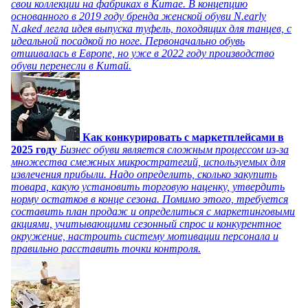
свои коллекции на фабриках в Китае. В концепцию
основанного в 2019 году бренда женской обуви N.early
N.aked легла идея выпуска туфель, походящих для танцев, с
идеальной посадкой по ноге. Первоначально обувь
отшивалась в Европе, но уже в 2022 году производство
обуви перенесли в Китай.
Как конкурировать с маркетплейсами в
2025 году
Бизнес обуви является сложным процессом из-за
множества смежных микростратегий, используемых для
извлечения прибыли. Надо определить, сколько закупить
товара, какую установить торговую наценку, утвердить
норму остатков в конце сезона. Помимо этого, требуется
составить план продаж и определиться с маркетинговыми
акциями, учитывающими сезонный спрос и конкурентное
окружение, настроить систему мотивации персонала и
правильно расставить точки контроля.