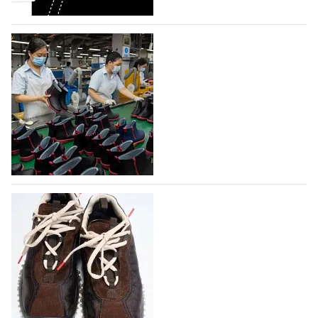
На платформе Lamoda - новый раздел и
условия продвижения локальных
дизайнерских марок
Российский маркетплейс Lamoda решил обновить
раздел для продажи продукции локальных
дизайнерских марок одежды, обуви и аксессуаров.
Бренды также получат маркетинговую…
06.08.2026
219
Объем мирового производства обуви в
2025 году практически не увеличился
В 2025 году мировое производство обуви
практически не изменилось, зафиксировав
незначительный рост на 0,1% до 24,6 млрд пар, -
данные опубликованы в аналитическом вестнике