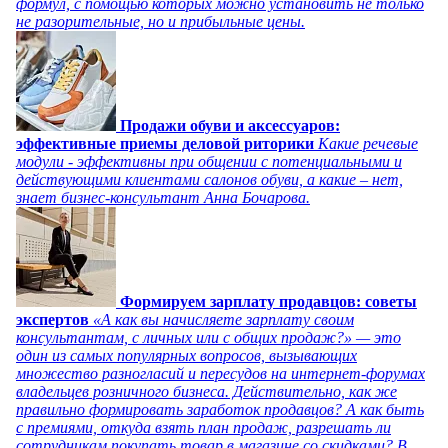
формул, с помощью которых можно установить не только
не разорительные, но и прибыльные цены.
Продажи обуви и аксессуаров:
эффективные приемы деловой риторики
Какие речевые
модули - эффективны при общении с потенциальными и
действующими клиентами салонов обуви, а какие – нет,
знает бизнес-консультант Анна Бочарова.
Формируем зарплату продавцов: советы
экспертов
«А как вы начисляете зарплату своим
консультантам, с личных или с общих продаж?» — это
один из самых популярных вопросов, вызывающих
множество разногласий и пересудов на интернет-форумах
владельцев розничного бизнеса. Действительно, как же
правильно формировать заработок продавцов? А как быть
с премиями, откуда взять план продаж, разрешать ли
сотрудникам покупать товар в магазине со скидками? В