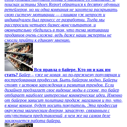
поисках истины Shoes Report обратился к десятку обувных
ретейлеров, но ни одна компания не захотела раскрывать
свою систему мотивации — слишком уж непрост и
индивидуален был процесс ее разработки. Тогда мы
расспросили четырех бизнес-консультантов, и
окончательно убедились в том, что тема мотивации
продавцов очень сложна, ведь даже наши эксперты не
смогли прийти к единому мнению.
Вся правда о байере. Кто он и как им
стать?
Байер – уже не новая, но по-прежнему популярная и
востребованная профессия. Быть байером модно. Байеры
стоят у истоков зарождения и развития трендов. Если
дизайнер предлагает свое видение моды в сезоне, то байер
отбирает наиболее интересные коммерческие идеи. Именно
от байеров зависит политика продаж магазинов и то, что,
в конце концов, будет носить покупатель. Эта профессия
окружена магическим флером, зачастую, связанным с
отсутствием представлений, в чем же на самом деле
заключается работа байера.