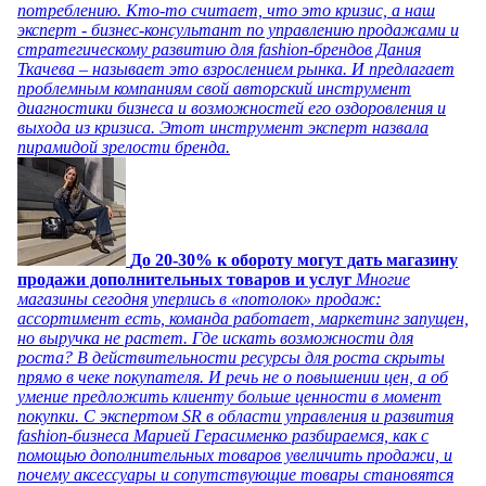
потреблению. Кто-то считает, что это кризис, а наш
эксперт - бизнес-консультант по управлению продажами и
стратегическому развитию для fashion-брендов Дания
Ткачева – называет это взрослением рынка. И предлагает
проблемным компаниям свой авторский инструмент
диагностики бизнеса и возможностей его оздоровления и
выхода из кризиса. Этот инструмент эксперт назвала
пирамидой зрелости бренда.
До 20-30% к обороту могут дать магазину
продажи дополнительных товаров и услуг
Многие
магазины сегодня уперлись в «потолок» продаж:
ассортимент есть, команда работает, маркетинг запущен,
но выручка не растет. Где искать возможности для
роста? В действительности ресурсы для роста скрыты
прямо в чеке покупателя. И речь не о повышении цен, а об
умение предложить клиенту больше ценности в момент
покупки. С экспертом SR в области управления и развития
fashion-бизнеса Марией Герасименко разбираемся, как с
помощью дополнительных товаров увеличить продажи, и
почему аксессуары и сопутствующие товары становятся