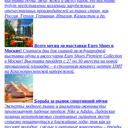
выставка обуви, меха, кожи и аксессуаров. На выставке
будут представлены коллекции зарубежных и
отечественных производителей из таких стран, как
Россия, Турция, Германия, Италия, Казахстан и др.
Всего месяц до выставки Euro Shoes в
Москве!
Считаем дни для главной международной
выставки обуви и аксессуаров Euro Shoes Premiere Collection
в Москве! Выставка пройдет с 27 по 30 августа на новой
премиальной площадке – в столичном конгресс-центре ЦМТ
на Краснопресненской набережной.
Борьба за рынок спортивной обуви
Эксперты модного рынка и аналитики-экономисты
прогнозируют падение продаж Nike и Adidas. Лидерские
позиции непотопляемых спортивных гигантов могут
серьезно пошатнуться в ближайшие годы, так как их
теснят молодые, смелые и активные конкуренты – бренды