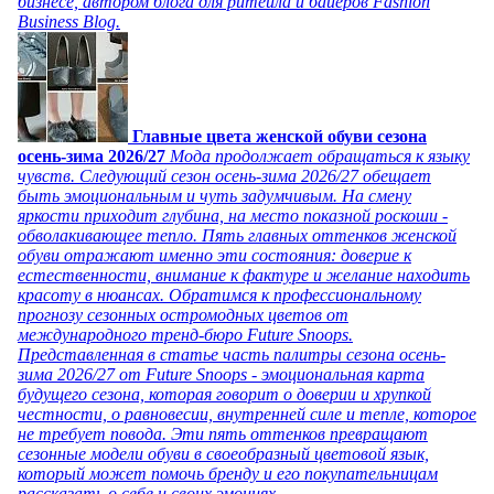
бизнесе, автором блога для ритейла и байеров Fashion
Business Blog.
Главные цвета женской обуви сезона
осень-зима 2026/27
Мода продолжает обращаться к языку
чувств. Следующий сезон осень-зима 2026/27 обещает
быть эмоциональным и чуть задумчивым. На смену
яркости приходит глубина, на место показной роскоши -
обволакивающее тепло. Пять главных оттенков женской
обуви отражают именно эти состояния: доверие к
естественности, внимание к фактуре и желание находить
красоту в нюансах. Обратимся к профессиональному
прогнозу сезонных остромодных цветов от
международного тренд-бюро Future Snoops.
Представленная в статье часть палитры сезона осень-
зима 2026/27 от Future Snoops - эмоциональная карта
будущего сезона, которая говорит о доверии и хрупкой
честности, о равновесии, внутренней силе и тепле, которое
не требует повода. Эти пять оттенков превращают
сезонные модели обуви в своеобразный цветовой язык,
который может помочь бренду и его покупательницам
рассказать о себе и своих эмоциях.