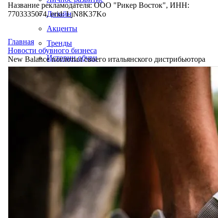
Название рекламодателя: ООО "Рикер Восток", ИНН:
7703335074, erid: LjN8K37Ko
Дизайн
Акценты
Главная
Тренды
Новости обувного бизнеса
Истории обуви
New Balance поглотил своего итальянского дистрибьютора
Производство