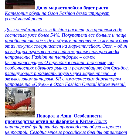
Доля маркетплейсов будет расти
Категория обуви на Ozon Fashion демонстрирует
устойчивый рост
Доля онлайн-продаж в fashion растет, и в прошлом году
составила уже более 54%. Покупатели все больше и чаще
приобретают одежду и обувь в интернете, и львиная доля
этих покупок совершается на маркетплейсах. Ozon – один
из ведущих игроков на российском рынке товаров моды,
направление Fashion на платформе – самое
быстрорастущее. О трендах в онлайн-торговле, об
особенностях обувного рынка и рекомендациях для брендов,
планирующих продавать обувь через маркетплейс – в
эксклюзивном интервью SR с коммерческим директором
направления «Обувь» в Ozon Fashion Ольгой Москвичевой.
Поворот к Азии. Особенности
производства обуви на фабрике в Китае
Поиск
партнерской фабрики для производства обуви – процесс
непростой. Сегодня многие российские бренды отшивают