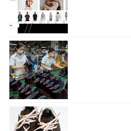
На платформе Lamoda - новый раздел и усл
дизайнерских марок
Российский маркетплейс Lamoda решил обновить разде
марок одежды, обуви и аксессуаров. Бренды также по
06.08.2026
272
Объем мирового производства обуви в 2025 г
В 2025 году мировое производство обуви практически н
на 0,1% до 24,6 млрд пар, - данные опубликованы в а