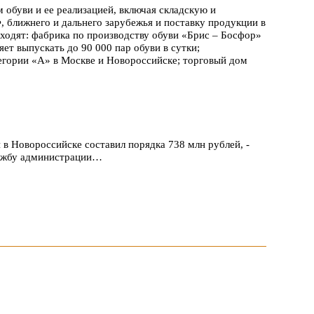
 обуви и ее реализацией, включая складскую и
 ближнего и дальнего зарубежья и поставку продукции в
входят: фабрика по производству обуви «Брис – Босфор»
ет выпускать до 90 000 пар обуви в сутки;
егории «А» в Москве и Новороссийске; торговый дом
в Новороссийске составил порядка 738 млн рублей, -
службу администрации…