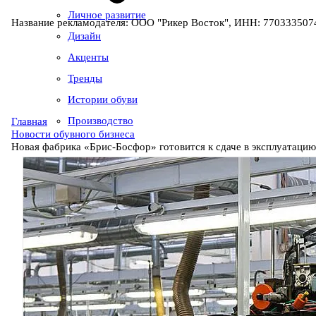
Личное развитие
Название рекламодателя: ООО "Рикер Восток", ИНН: 7703335074
Дизайн
Акценты
Тренды
Истории обуви
Производство
Главная
Новости обувного бизнеса
Новая фабрика «Брис-Босфор» готовится к сдаче в эксплуатацию