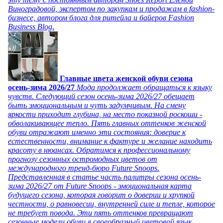
Виноградовой, экспертом по закупкам и продажам в fashion-
бизнесе, автором блога для ритейла и байеров Fashion
Business Blog.
Главные цвета женской обуви сезона
осень-зима 2026/27
Мода продолжает обращаться к языку
чувств. Следующий сезон осень-зима 2026/27 обещает
быть эмоциональным и чуть задумчивым. На смену
яркости приходит глубина, на место показной роскоши -
обволакивающее тепло. Пять главных оттенков женской
обуви отражают именно эти состояния: доверие к
естественности, внимание к фактуре и желание находить
красоту в нюансах. Обратимся к профессиональному
прогнозу сезонных остромодных цветов от
международного тренд-бюро Future Snoops.
Представленная в статье часть палитры сезона осень-
зима 2026/27 от Future Snoops - эмоциональная карта
будущего сезона, которая говорит о доверии и хрупкой
честности, о равновесии, внутренней силе и тепле, которое
не требует повода. Эти пять оттенков превращают
сезонные модели обуви в своеобразный цветовой язык,