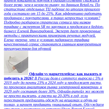
причем показатель покупок в офлайн-сегменте снижался
более резко, чем в целом по рынку, по данным Retail.ru. По
статистике отдельных ТЦ падение по итогам прошлого
года составило от 15 до 25%. Как эффективно работать
продавцам с покупателями в таких непростых условиях?
Подробно разбираем стратегии сервиса при низком
трафике с экспертом SR по закупкам и продажам в fashion-
бизнесе Еленой Виноградовой. Эксперт дает проверенные
методы с практическими примерами речевых модулей.
Елена уверена, что в условиях падающего трафика
качественный сервис становится главным конкурентным
преимуществом для обувной
Офлайн vs маркетплейсы: как выжить и
победить в 2026?
В России доля e commerce выросла с 5% в
2019 году до почти 23% в 2024 году и продолжает расти,
по прогнозам аналитиков рынка электронной коммерции, к
2029 году составит более 30%. Офлайн-ритейл же может
не просто выжить, а расти на 20-30% в год, если
перестанет предлагать одежду на вешалках и обувь на
полках, и начнет продавать уникальный опыт. Обсуждаем
эту тему с постоянным автором Shoes Report Еленой