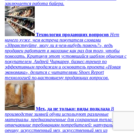
заключается работа байера.
Технология продающих вопросов
Нет
ничего хуже, чем встреча покупателя словами
«Здравствуйте, могу ли я чем-нибудь помочь?», ведь
продавец работает в магазине как раз для того, чтобы
помогать. Критикуя этот устоявшийся шаблон общения с
покупателем, Андрей Чиркарев, бизнес-тренер по
эффективным продажам и основатель проекта «Новая
экономика», делится с читателями Shoes Report
технологией по-настоящему продающих вопросов.
Мех, да не только: виды подклада
В
производстве зимней обуви используют различные
материалы, предназначенные для сохранения тепла и
отвечающие требованиям потребителей: натуральную
овчину, искусственный мех, искусственный мех из