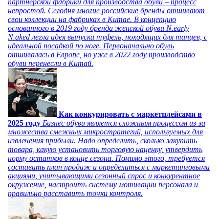
партнерской фабрики для производства обуви – процесс
непростой. Сегодня многие российские бренды отшивают
свои коллекции на фабриках в Китае. В концепцию
основанного в 2019 году бренда женской обуви N.early
N.aked легла идея выпуска туфель, походящих для танцев, с
идеальной посадкой по ноге. Первоначально обувь
отшивалась в Европе, но уже в 2022 году производство
обуви перенесли в Китай.
Как конкурировать с маркетплейсами в
2025 году
Бизнес обуви является сложным процессом из-за
множества смежных микростратегий, используемых для
извлечения прибыли. Надо определить, сколько закупить
товара, какую установить торговую наценку, утвердить
норму остатков в конце сезона. Помимо этого, требуется
составить план продаж и определиться с маркетинговыми
акциями, учитывающими сезонный спрос и конкурентное
окружение, настроить систему мотивации персонала и
правильно расставить точки контроля.