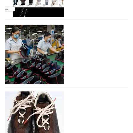
профессиональной обувной компанией,
объединяющей разработку, производство и…
07.08.2026
415
На платформе Lamoda - новый раздел и
условия продвижения локальных
дизайнерских марок
Российский маркетплейс Lamoda решил обновить
раздел для продажи продукции локальных
дизайнерских марок одежды, обуви и аксессуаров.
Бренды также получат маркетинговую…
06.08.2026
575
Объем мирового производства обуви в
2025 году практически не увеличился
В 2025 году мировое производство обуви
практически не изменилось, зафиксировав
незначительный рост на 0,1% до 24,6 млрд пар, -