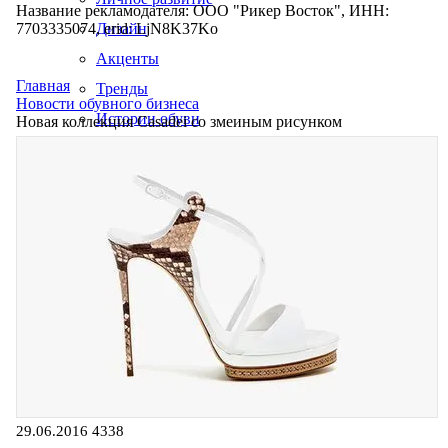
Название рекламодателя: ООО "Рикер Восток", ИНН:
7703335074, erid: LjN8K37Ko
Дизайн
Акценты
Главная
Тренды
Новости обувного бизнеса
Истории обуви
Новая коллекция Casadei со змеиным рисунком
Производство
29.06.2016
4338