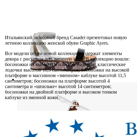
Итальянский люксовый бренд Casadei презентовал новую
летнюю коллекцию женской обуви Graphic Ayers.
Все модели обуви новой коллекции содержат элементы
декора с рисунком под змеиную кожу. В коллекцию вошли:
босоножки на высокой и плоской подошве; классические
лодочки высотой 11,5 сантиметров; босоножки на высокой
платформе и массивном «змеином» каблуке высотой 11,5
сантиметров; босоножки на платформе высотой 4
сантиметра и «шпильке» высотой 14 сантиметров;
босоножки на двойной платформе и высоком тонком
каблуке из змеиной кожи.