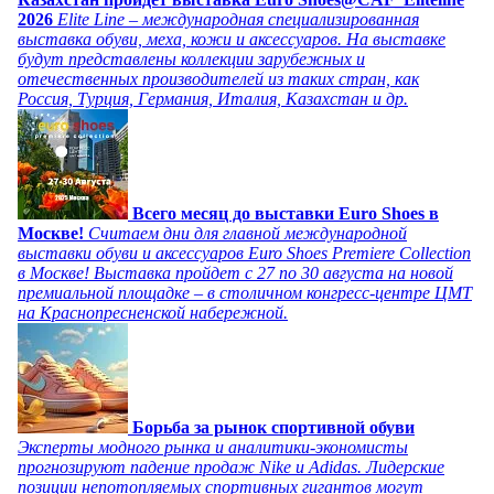
2026
Elite Line – международная специализированная
выставка обуви, меха, кожи и аксессуаров. На выставке
будут представлены коллекции зарубежных и
отечественных производителей из таких стран, как
Россия, Турция, Германия, Италия, Казахстан и др.
Всего месяц до выставки Euro Shoes в
Москве!
Считаем дни для главной международной
выставки обуви и аксессуаров Euro Shoes Premiere Collection
в Москве! Выставка пройдет с 27 по 30 августа на новой
премиальной площадке – в столичном конгресс-центре ЦМТ
на Краснопресненской набережной.
Борьба за рынок спортивной обуви
Эксперты модного рынка и аналитики-экономисты
прогнозируют падение продаж Nike и Adidas. Лидерские
позиции непотопляемых спортивных гигантов могут