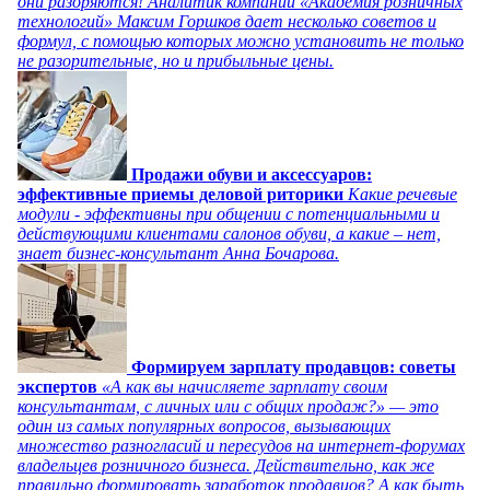
они разоряются! Аналитик компании «Академия розничных
технологий» Максим Горшков дает несколько советов и
формул, с помощью которых можно установить не только
не разорительные, но и прибыльные цены.
Продажи обуви и аксессуаров:
эффективные приемы деловой риторики
Какие речевые
модули - эффективны при общении с потенциальными и
действующими клиентами салонов обуви, а какие – нет,
знает бизнес-консультант Анна Бочарова.
Формируем зарплату продавцов: советы
экспертов
«А как вы начисляете зарплату своим
консультантам, с личных или с общих продаж?» — это
один из самых популярных вопросов, вызывающих
множество разногласий и пересудов на интернет-форумах
владельцев розничного бизнеса. Действительно, как же
правильно формировать заработок продавцов? А как быть