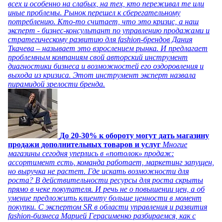
всех и особенно на слабых, на тех, кто переживал те или
иные проблемы. Рынок перешел к сберегательному
потреблению. Кто-то считает, что это кризис, а наш
эксперт - бизнес-консультант по управлению продажами и
стратегическому развитию для fashion-брендов Дания
Ткачева – называет это взрослением рынка. И предлагает
проблемным компаниям свой авторский инструмент
диагностики бизнеса и возможностей его оздоровления и
выхода из кризиса. Этот инструмент эксперт назвала
пирамидой зрелости бренда.
До 20-30% к обороту могут дать магазину
продажи дополнительных товаров и услуг
Многие
магазины сегодня уперлись в «потолок» продаж:
ассортимент есть, команда работает, маркетинг запущен,
но выручка не растет. Где искать возможности для
роста? В действительности ресурсы для роста скрыты
прямо в чеке покупателя. И речь не о повышении цен, а об
умение предложить клиенту больше ценности в момент
покупки. С экспертом SR в области управления и развития
fashion-бизнеса Марией Герасименко разбираемся, как с