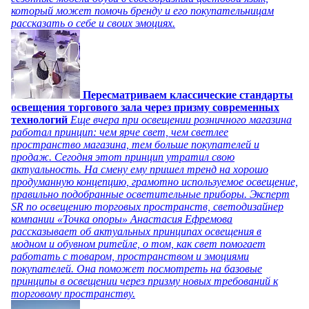
который может помочь бренду и его покупательницам
рассказать о себе и своих эмоциях.
Пересматриваем классические стандарты
освещения торгового зала через призму современных
технологий
Еще вчера при освещении розничного магазина
работал принцип: чем ярче свет, чем светлее
пространство магазина, тем больше покупателей и
продаж. Сегодня этот принцип утратил свою
актуальность. На смену ему пришел тренд на хорошо
продуманную концепцию, грамотно используемое освещение,
правильно подобранные осветительные приборы. Эксперт
SR по освещению торговых пространств, светодизайнер
компании «Точка опоры» Анастасия Ефремова
рассказывает об актуальных принципах освещения в
модном и обувном ритейле, о том, как свет помогает
работать с товаром, пространством и эмоциями
покупателей. Она поможет посмотреть на базовые
принципы в освещении через призму новых требований к
торговому пространству.