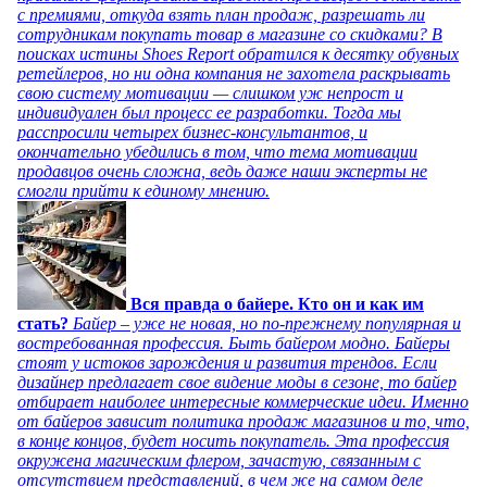
с премиями, откуда взять план продаж, разрешать ли
сотрудникам покупать товар в магазине со скидками? В
поисках истины Shoes Report обратился к десятку обувных
ретейлеров, но ни одна компания не захотела раскрывать
свою систему мотивации — слишком уж непрост и
индивидуален был процесс ее разработки. Тогда мы
расспросили четырех бизнес-консультантов, и
окончательно убедились в том, что тема мотивации
продавцов очень сложна, ведь даже наши эксперты не
смогли прийти к единому мнению.
Вся правда о байере. Кто он и как им
стать?
Байер – уже не новая, но по-прежнему популярная и
востребованная профессия. Быть байером модно. Байеры
стоят у истоков зарождения и развития трендов. Если
дизайнер предлагает свое видение моды в сезоне, то байер
отбирает наиболее интересные коммерческие идеи. Именно
от байеров зависит политика продаж магазинов и то, что,
в конце концов, будет носить покупатель. Эта профессия
окружена магическим флером, зачастую, связанным с
отсутствием представлений, в чем же на самом деле