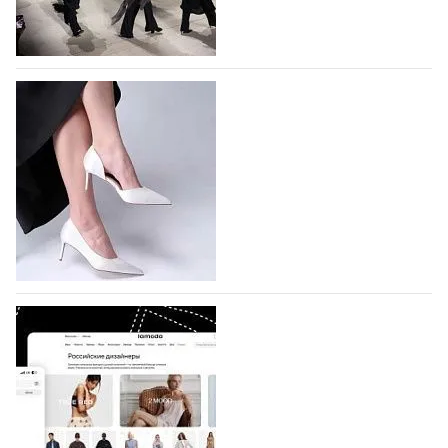
На участие в Московской неделе моды
подано 1047 заявок
На участие в седьмой Московской неделе моды,
которая пройдет в российской столице с 26 сентября
по 1 октября, уже подано 1047 заявок. Примерно
половину из них (494) прислали дизайнеры,
коллекции которых не были представлены в…
07.08.2026
563
BALLINA представит свои новинки на Euro
Shoes
Компания BALLINA Guangzhou Lihuang Footwear
Co., Ltd., основанная в 2011 году и расположенная в
Гуанчжоу, столице моды Китая, является