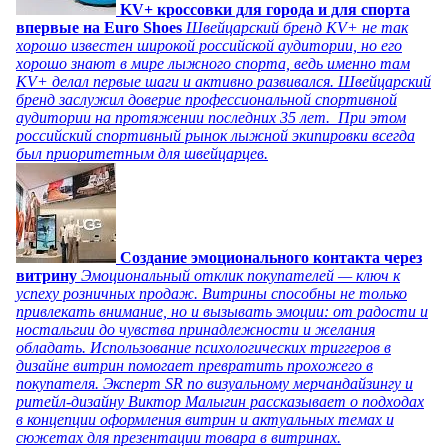
KV+ кроссовки для города и для спорта
впервые на Euro Shoes
Швейцарский бренд KV+ не так
хорошо известен широкой российской аудитории, но его
хорошо знают в мире лыжного спорта, ведь именно там
KV+ делал первые шаги и активно развивался. Швейцарский
бренд заслужил доверие профессиональной спортивной
аудитории на протяжении последних 35 лет. При этом
российский спортивный рынок лыжной экипировки всегда
был приоритетным для швейцарцев.
Создание эмоционального контакта через
витрину
Эмоциональный отклик покупателей — ключ к
успеху розничных продаж. Витрины способны не только
привлекать внимание, но и вызывать эмоции: от радости и
ностальгии до чувства принадлежности и желания
обладать. Использование психологических триггеров в
дизайне витрин помогает превратить прохожего в
покупателя. Эксперт SR по визуальному мерчандайзингу и
ритейл-дизайну Виктор Малыгин рассказывает о подходах
в концепции оформления витрин и актуальных темах и
сюжетах для презентации товара в витринах.