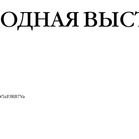
2W5zFJRB7Va