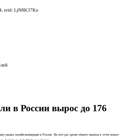
, erid: LjN8K37Ko
блей
и в России вырос до 176
енку рынка онлайн-коммерции в России. На этот раз кроме общего анализа в отчет вошел