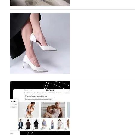
На участие в Московской неделе моды подано
На участие в седьмой Московской неделе моды, которая
октября, уже подано 1047 заявок. Примерно половину и
которых не были представлены в…
07.08.2026
757
BALLINA представит свои новинки на Euro Sh
Компания BALLINA Guangzhou Lihuang Footwear Co., Ltd
Гуанчжоу, столице моды Китая, является профессиона
разработку, производство и…
07.08.2026
625