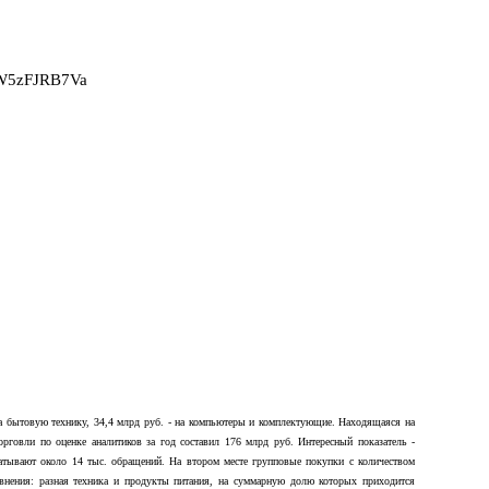
2W5zFJRB7Va
 на бытовую технику, 34,4 млрд руб. - на компьютеры и комплектующие. Находящаяся на
орговли по оценке аналитиков за год составил 176 млрд руб. Интересный показатель -
батывают около 14 тыс. обращений. На втором месте групповые покупки с количеством
авнения: разная техника и продукты питания, на суммарную долю которых приходится