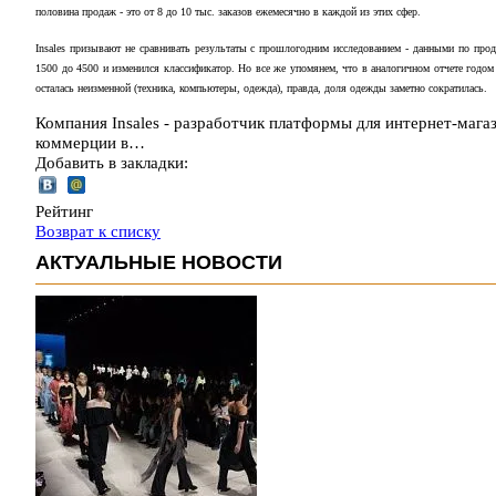
половина продаж - это от 8 до 10 тыс. заказов ежемесячно в каждой из этих сфер.
Insales призывают не сравнивать результаты с прошлогодним исследованием - данными по прод
1500 до 4500 и изменился классификатор. Но все же упомянем, что в аналогичном отчете годо
осталась неизменной (техника, компьютеры, одежда), правда, доля одежды заметно сократилась.
Компания Insales - разработчик платформы для интернет-мага
коммерции в…
Добавить в закладки:
Рейтинг
Возврат к списку
АКТУАЛЬНЫЕ НОВОСТИ