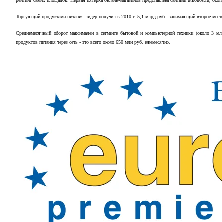
рейтинг самих площадок. Первая пятерка онлайн-магазинов представлена сайтами utkonos.ru, ozon.ru,
Торгующий продуктами питания лидер получил в 2010 г. 5,1 млрд руб., занимающий второе место 
Среднемесячный оборот максимален в сегменте бытовой и компьютерной техники (около 3 млр
продуктов питания через сеть - это всего около 650 млн руб. ежемесячно.