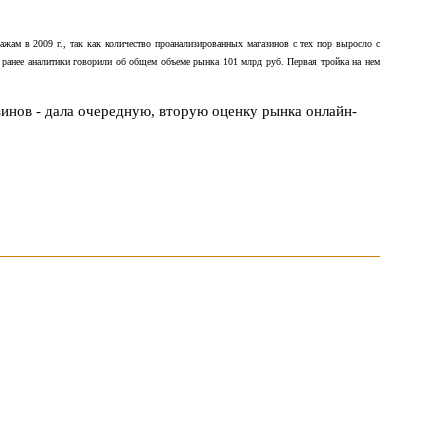
ажам в 2009 г., так как количество проанализированных магазинов с тех пор выросло с
м ранее аналитики говорили об общем объеме рынка 101 млрд руб. Первая тройка на нем
зинов - дала очередную, вторую оценку рынка онлайн-