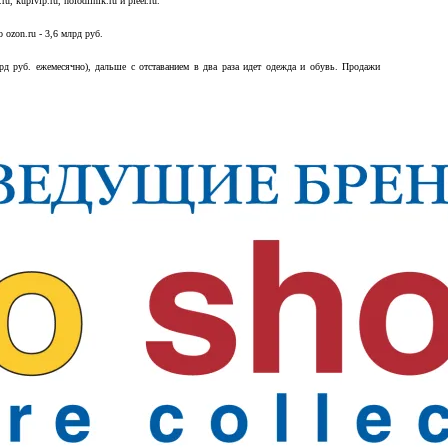
 kupivip.ru, holodilnik.ru и pleer.ru.
ozon.ru - 3,6 млрд руб.
д руб. ежемесячно), дальше с отставанием в два раза идет одежда и обувь. Продажи