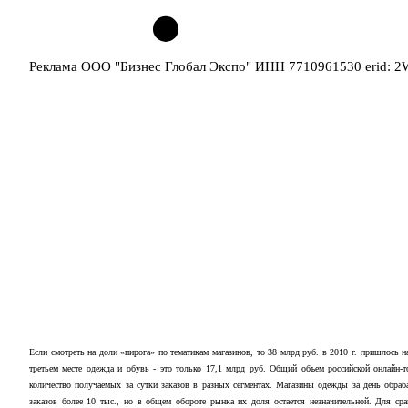
Реклама ООО "Бизнес Глобал Экспо" ИНН 7710961530 erid: 
Если смотреть на доли «пирога» по тематикам магазинов, то 38 млрд руб. в 2010 г. пришлось
третьем месте одежда и обувь - это только 17,1 млрд руб. Общий объем российской онлайн-т
количество получаемых за сутки заказов в разных сегментах. Магазины одежды за день обра
заказов более 10 тыс., но в общем обороте рынка их доля остается незначительной. Для ср