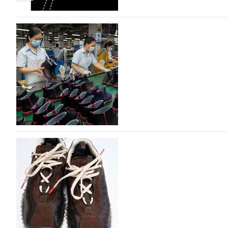
На платформе Lamoda - новый раздел и усл
дизайнерских марок
Российский маркетплейс Lamoda решил обновить разде
марок одежды, обуви и аксессуаров. Бренды также по
06.08.2026
806
Объем мирового производства обуви в 2025 г
В 2025 году мировое производство обуви практически н
на 0,1% до 24,6 млрд пар, - данные опубликованы в а
2026», Португальской ассоциацией…
06.08.2026
888