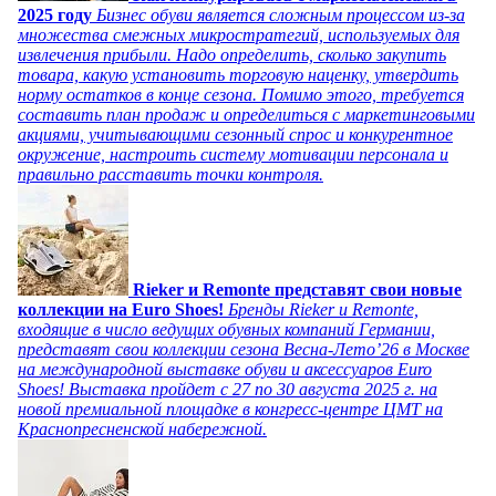
2025 году
Бизнес обуви является сложным процессом из-за
множества смежных микростратегий, используемых для
извлечения прибыли. Надо определить, сколько закупить
товара, какую установить торговую наценку, утвердить
норму остатков в конце сезона. Помимо этого, требуется
составить план продаж и определиться с маркетинговыми
акциями, учитывающими сезонный спрос и конкурентное
окружение, настроить систему мотивации персонала и
правильно расставить точки контроля.
Rieker и Remonte представят свои новые
коллекции на Euro Shoes!
Бренды Rieker и Remonte,
входящие в число ведущих обувных компаний Германии,
представят свои коллекции сезона Весна-Лето’26 в Москве
на международной выставке обуви и аксессуаров Euro
Shoes! Выставка пройдет c 27 по 30 августа 2025 г. на
новой премиальной площадке в конгресс-центре ЦМТ на
Краснопресненской набережной.