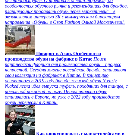
быстрорастущее. О трендах в онлайн-торговле, об
особенностях обувного рынка и рекомендациях для брендов,
планирующих продавать обувь через маркетплейс – в
эксклюзивном интервью SR с коммерческим директором
направления «Обувь» в Ozon Fashion Ольгой Москвичевой.
Поворот к Азии. Особенности
производства обуви на фабрике в Китае
Поиск
партнерской фабрики для производства обуви – процесс
непростой. Сегодня многие российские бренды отшивают
свои коллекции на фабриках в Китае. В концепцию
основанного в 2019 году бренда женской обуви N.early
N.aked легла идея выпуска туфель, походящих для танцев, с
идеальной посадкой по ноге. Первоначально обувь
отшивалась в Европе, но уже в 2022 году производство
обуви перенесли в Китай.
Как конкурировать с маркетплейсами в