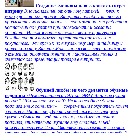
Создание эмоционального контакта через
витрину
Эмоциональный отклик покупателей — ключ к
успеху розничных продаж. Витрины способны не только
привлекать внимание, но и вызывать эмоции: от радости и
ностальгии до чувства принадлежности и желания
обладать. Использование психологических триггеров в
дизайне витрин помогает превратить прохожего в
покупателя. Эксперт SR по визуальному мерчандайзингу и
ритейл-дизайну Виктор Малыгин рассказывает о подходах
в концепции оформления витрин и актуальных темах и
сюжетах для презентации товара в витринах.
Обувной ликбез: из чего делаются обувные
подошвы
«Чем отличается ТЭП от ЭВА? Что мне сулит
тунит? ПВХ — это же клей? Из чего вообще сделана
подошва этих ботинок?» — современный покупатель хочет
знать все. Чтобы не ударить перед ним в грязь лицом и
суметь объяснить, годится ли ему в подметки такая
подошва, внимательно изучите эту статью. В ней
инженер-технолог Игорь Окороков рассказывает, из каких
материалов делаются подошвы обуви и чем хорош каждый