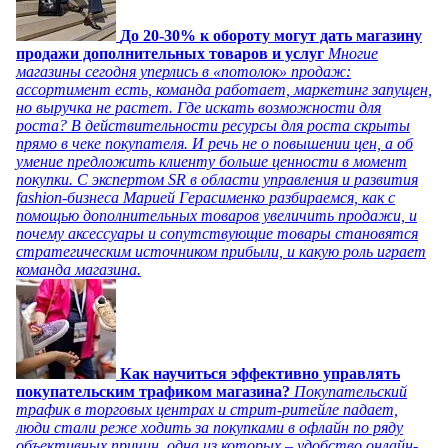
До 20-30% к обороту могут дать магазину
продажи дополнительных товаров и услуг
Многие
магазины сегодня уперлись в «потолок» продаж:
ассортимент есть, команда работает, маркетинг запущен,
но выручка не растет. Где искать возможности для
роста? В действительности ресурсы для роста скрыты
прямо в чеке покупателя. И речь не о повышении цен, а об
умение предложить клиенту больше ценности в момент
покупки. С экспертом SR в области управления и развития
fashion-бизнеса Марией Герасименко разбираемся, как с
помощью дополнительных товаров увеличить продажи, и
почему аксессуары и сопутствующие товары становятся
стратегическим источником прибыли, и какую роль играет
команда магазина.
Как научиться эффективно управлять
покупательским трафиком магазина?
Покупательский
трафик в торговых центрах и стрит-ритейле падает,
люди стали реже ходить за покупками в офлайн по ряду
объективных причин, одна из которых – удобство онлайн-