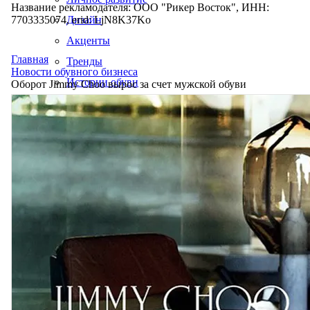
Название рекламодателя: ООО "Рикер Восток", ИНН:
7703335074, erid: LjN8K37Ko
Дизайн
Акценты
Главная
Тренды
Новости обувного бизнеса
Истории обуви
Оборот Jimmy Choo вырос за счет мужской обуви
Производство