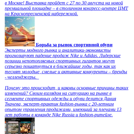
в Москве! Выставка пройдет с 27 по 30 августа на новой
премиальной площадке – в столичном конгресс-центре ЦМТ
на Краснопресненской набережной.
Борьба за рынок спортивной обуви
Эксперты модного рынка и аналитики-экономисты
прогнозируют падение продаж Nike и Adidas. Лидерские
позиции непотопляемых спортивных гигантов могут
серьезно пошатнуться в ближайшие годы, так как их
теснят молодые, смелые и активные конкуренты – бренды
- челленджеры.
Почему это происходит, и каковы основные причины таких
изменений? Своим взглядом на ситуацию на рынке в
сегменте спортивных одежды и обуви делится Дания
Ткачева, эксперт-практик fashion-рынка с 20-летним
опытом управления продажами, имеющий за плечами 13
лет работы в команде Nike Russia и fashion-ритейле.