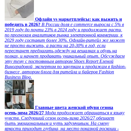
Офлайн vs маркетплейсы: как выжить и
победить в 2026?
В России доля e commerce выросла с 5% в
2019 году до почти 23% в 2024 году и продолжает расти,
по прогнозам аналитиков рынка электронной коммерции, к
2029 году составит более 30%. Офлайн-ритейл же может
не просто выжить, а расти на 20-30% в год, если
перестанет предлагать одежду на вешалках и обувь на
полках, и начнет продавать уникальный опыт. Обсуждаем
эту тему с постоянным автором Shoes Report Еленой
Виноградовой, экспертом по закупкам и продажам в fashion-
бизнесе, автором блога для ритейла и байеров Fashion
Business Blog.
Главные цвета женской обуви сезона
осень-зима 2026/27
Мода продолжает обращаться к языку
чувств. Следующий сезон осень-зима 2026/27 обещает
быть эмоциональным и чуть задумчивым. На смену
яркости приходит глубина, на место показной роскоши -