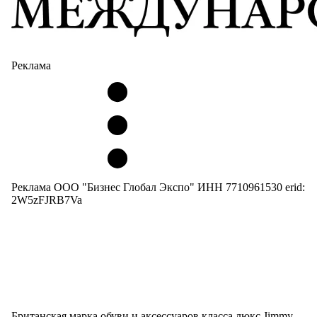
Реклама
Реклама ООО "Бизнес Глобал Экспо" ИНН 7710961530 erid:
2W5zFJRB7Va
Британская марка обуви и аксессуаров класса люкс Jimmy