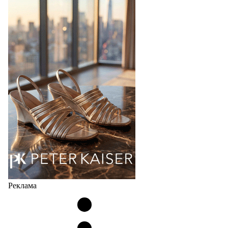
Компания BALLINA Guangzhou Lihuang Footwear
Co., Ltd., основанная в 2011 году и расположенная в
Гуанчжоу, столице моды Китая, является
профессиональной обувной компанией,
объединяющей разработку, производство и…
07.08.2026
790
Реклама