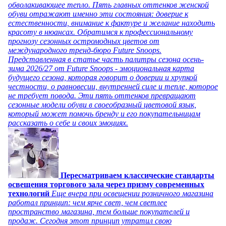
обволакивающее тепло. Пять главных оттенков женской
обуви отражают именно эти состояния: доверие к
естественности, внимание к фактуре и желание находить
красоту в нюансах. Обратимся к профессиональному
прогнозу сезонных остромодных цветов от
международного тренд-бюро Future Snoops.
Представленная в статье часть палитры сезона осень-
зима 2026/27 от Future Snoops - эмоциональная карта
будущего сезона, которая говорит о доверии и хрупкой
честности, о равновесии, внутренней силе и тепле, которое
не требует повода. Эти пять оттенков превращают
сезонные модели обуви в своеобразный цветовой язык,
который может помочь бренду и его покупательницам
рассказать о себе и своих эмоциях.
Пересматриваем классические стандарты
освещения торгового зала через призму современных
технологий
Еще вчера при освещении розничного магазина
работал принцип: чем ярче свет, чем светлее
пространство магазина, тем больше покупателей и
продаж. Сегодня этот принцип утратил свою