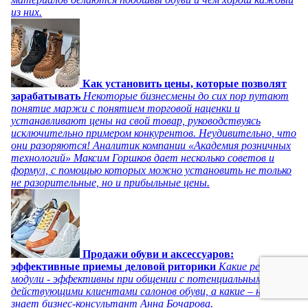
из них.
Как установить цены, которые позволят
зарабатывать
Некоторые бизнесмены до сих пор путают
понятие маржи с понятием торговой наценки и
устанавливают цены на свой товар, руководствуясь
исключительно примером конкурентов. Неудивительно, что
они разоряются! Аналитик компании «Академия розничных
технологий» Максим Горшков дает несколько советов и
формул, с помощью которых можно установить не только
не разорительные, но и прибыльные цены.
Продажи обуви и аксессуаров:
эффективные приемы деловой риторики
Какие речевые
модули - эффективны при общении с потенциальными и
действующими клиентами салонов обуви, а какие – нет,
знает бизнес-консультант Анна Бочарова.