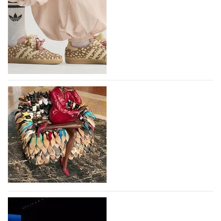
Компания IGI&CO была основана в 2002 году как
проект, посвященный здоровью,
высокотехнологичным продуктам, стилистическим
исследованиям и итальянскому…
10.08.2026
166
Вышли новые кроссовки Adidas Samba в
принте, имитирующем шкуру оленя
Использование анималистичных принтов в дизайне
кроссовок Adidas Samba началось с выпуска
коллаборации Adidas и Wales Bonner, в 2023 году
немецкий бренд выпустил кроссовки Samba в
леопардовом принте, и они имели…
10.08.2026
648
Итальянская Ferragamo вернулась к
прибыльности в первом полугодии 2026