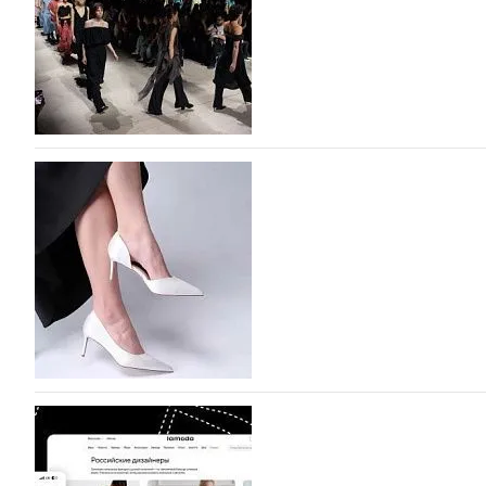
На участие в Московской неделе моды подано
На участие в седьмой Московской неделе моды, которая
октября, уже подано 1047 заявок. Примерно половину и
которых не были представлены в…
07.08.2026
594
BALLINA представит свои новинки на Euro Sh
Компания BALLINA Guangzhou Lihuang Footwear Co., Ltd