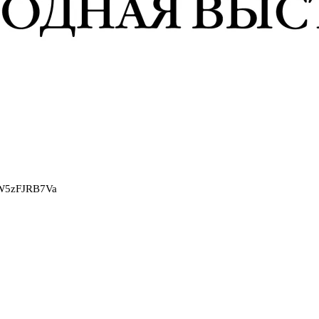
2W5zFJRB7Va