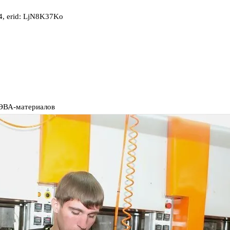
, erid: LjN8K37Ko
 ЭВА-материалов