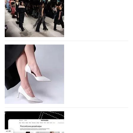
На участие в Московской неделе моды
подано 1047 заявок
На участие в седьмой Московской неделе моды,
которая пройдет в российской столице с 26 сентября
по 1 октября, уже подано 1047 заявок. Примерно
половину из них (494) прислали дизайнеры,
коллекции которых не были представлены в…
07.08.2026
549
BALLINA представит свои новинки на Euro
Shoes