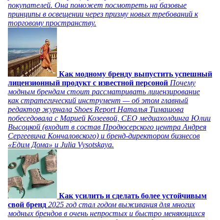
покупателей. Она поможет посмотреть на базовые
принципы в освещении через призму новых требований к
торговому пространству.
Как модному бренду выпустить успешный
лицензионный продукт с известной персоной
Почему
модным брендам стоит рассматривать лицензирование
как стратегический инструмент — об этом главный
редактор журнала Shoes Report Наталья Тимашова
побеседовала с Марией Козеевой, СЕО медиахолдинга Юлии
Высоцкой (входит в состав Продюсерского центра Андрея
Сергеевича Кончаловского) и бренд-директором бизнесов
«Едим Дома» и Julia Vysotskaya.
Как усилить и сделать более устойчивым
свой бренд
2025 год стал годом выживания для многих
модных брендов в очень непростых и быстро меняющихся