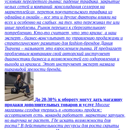
условиях перегретого рынка: падение трафика, закрытие
целых сетей и компаний, консолидация селлеров на
маркетплейсах, переток покупательского трафика из
офлайна в онлайн – все эти и другие факторы влияли на
всех и особенно на слабых, на тех, кто переживал те или
иные проблемы. Рынок перешел к сберегательному
потреблению. Кто-то считает, что это кризис, а наш
эксперт - бизнес-консультант по управлению продажами и
стратегическому развитию для fashion-брендов Дания
Ткачева – называет это взрослением рынка. И предлагает
проблемным компаниям свой авторский инструмент
диагностики бизнеса и возможностей его оздоровления и
выхода из кризиса. Этот инструмент эксперт назвала
пирамидой зрелости бренда.
До 20-30% к обороту могут дать магазину
продажи дополнительных товаров и услуг
Многие
магазины сегодня уперлись в «потолок» продаж:
ассортимент есть, команда работает, маркетинг запущен,
но выручка не растет. Где искать возможности для
роста? В действительности ресурсы для роста скрыты