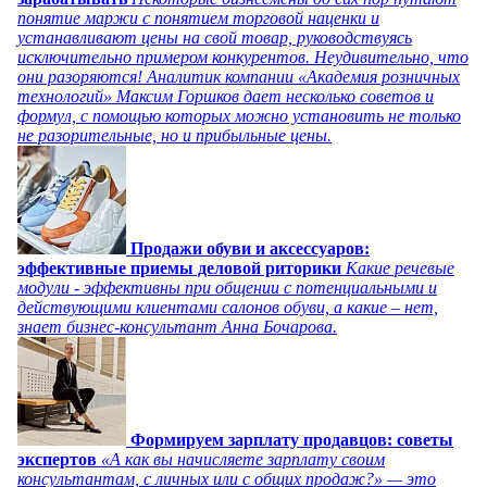
понятие маржи с понятием торговой наценки и
устанавливают цены на свой товар, руководствуясь
исключительно примером конкурентов. Неудивительно, что
они разоряются! Аналитик компании «Академия розничных
технологий» Максим Горшков дает несколько советов и
формул, с помощью которых можно установить не только
не разорительные, но и прибыльные цены.
Продажи обуви и аксессуаров:
эффективные приемы деловой риторики
Какие речевые
модули - эффективны при общении с потенциальными и
действующими клиентами салонов обуви, а какие – нет,
знает бизнес-консультант Анна Бочарова.
Формируем зарплату продавцов: советы
экспертов
«А как вы начисляете зарплату своим
консультантам, с личных или с общих продаж?» — это