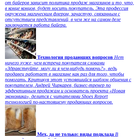
от байеров зависит политика продаж магазинов и то, что,
в конце концов, будет носить покупатель. Эта профессия
окружена магическим флером, зачастую, связанным с
отсутствием представлений, в чем же на самом деле
заключается работа байера.
Технология продающих вопросов
Нет
ничего хуже, чем встреча покупателя словами
«Здравствуйте, могу ли я чем-нибудь помочь?», ведь
продавец работает в магазине как раз для того, чтобы
помогать. Критикуя этот устоявшийся шаблон общения с
покупателем, Андрей Чиркарев, бизнес-тренер по
эффективным продажам и основатель проекта «Новая
экономика», делится с читателями Shoes Report
технологией по-настоящему продающих вопросов.
Мех, да не только: виды подклада
В