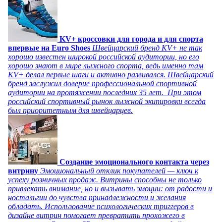
KV+ кроссовки для города и для спорта
впервые на Euro Shoes
Швейцарский бренд KV+ не так
хорошо известен широкой российской аудитории, но его
хорошо знают в мире лыжного спорта, ведь именно там
KV+ делал первые шаги и активно развивался. Швейцарский
бренд заслужил доверие профессиональной спортивной
аудитории на протяжении последних 35 лет. При этом
российский спортивный рынок лыжной экипировки всегда
был приоритетным для швейцарцев.
Создание эмоционального контакта через
витрину
Эмоциональный отклик покупателей — ключ к
успеху розничных продаж. Витрины способны не только
привлекать внимание, но и вызывать эмоции: от радости и
ностальгии до чувства принадлежности и желания
обладать. Использование психологических триггеров в
дизайне витрин помогает превратить прохожего в