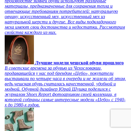
производстве зимней обуви используют различные
материалы, предназначенные для сохранения тепла и
отвечающие требованиям потребителей: натуральную
овчину, искусственный мех, искусственный мех из
натуральной шерсти и другие. Все виды подкладочного
меха имеют свои достоинства и недостатки. Рассмотрим
свойства каждого из них.
Лучшие модели чешской обуви прошлого
В советские времена за обувью из Чехословакии,
продававшейся у нас под брендом «Цебо», покупатели
выстаивали по четыре часа в очереди и не жалели об этом,
ведь чешская обувь считалась качественной, удобной и
модной. Обувной дизайнер Юрай Шушка поделился с
журналом Shoes Report фотоархивом своей коллекции, в
которой собраны самые интересные модели «Цебо» с 1940-
х до 1980-х годов.