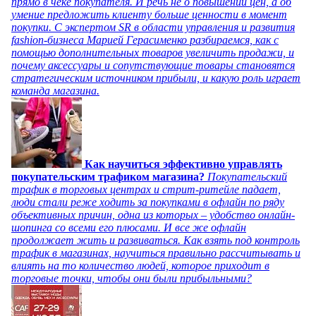
прямо в чеке покупателя. И речь не о повышении цен, а об
умение предложить клиенту больше ценности в момент
покупки. С экспертом SR в области управления и развития
fashion-бизнеса Марией Герасименко разбираемся, как с
помощью дополнительных товаров увеличить продажи, и
почему аксессуары и сопутствующие товары становятся
стратегическим источником прибыли, и какую роль играет
команда магазина.
Как научиться эффективно управлять
покупательским трафиком магазина?
Покупательский
трафик в торговых центрах и стрит-ритейле падает,
люди стали реже ходить за покупками в офлайн по ряду
объективных причин, одна из которых – удобство онлайн-
шопинга со всеми его плюсами. И все же офлайн
продолжает жить и развиваться. Как взять под контроль
трафик в магазинах, научиться правильно рассчитывать и
влиять на то количество людей, которое приходит в
торговые точки, чтобы они были прибыльными?