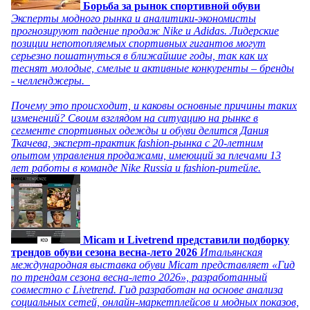
Борьба за рынок спортивной обуви
Эксперты модного рынка и аналитики-экономисты
прогнозируют падение продаж Nike и Adidas. Лидерские
позиции непотопляемых спортивных гигантов могут
серьезно пошатнуться в ближайшие годы, так как их
теснят молодые, смелые и активные конкуренты – бренды
- челленджеры.
Почему это происходит, и каковы основные причины таких
изменений? Своим взглядом на ситуацию на рынке в
сегменте спортивных одежды и обуви делится Дания
Ткачева, эксперт-практик fashion-рынка с 20-летним
опытом управления продажами, имеющий за плечами 13
лет работы в команде Nike Russia и fashion-ритейле.
Micam и Livetrend представили подборку
трендов обуви сезона весна-лето 2026
Итальянская
международная выставка обуви Micam представляет «Гид
по трендам сезона весна-лето 2026», разработанный
совместно с Livetrend. Гид разработан на основе анализа
социальных сетей, онлайн-маркетплейсов и модных показов,