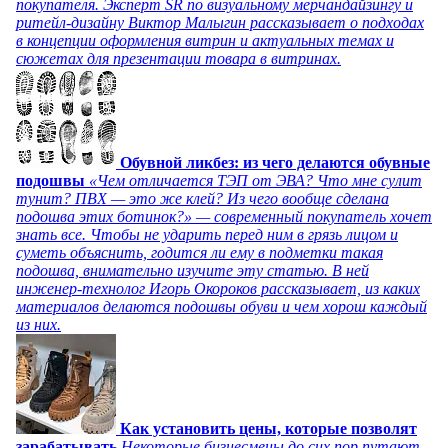
покупателя. Эксперт SR по визуальному мерчандайзингу и
ритейл-дизайну Виктор Малыгин рассказывает о подходах
в концепции оформления витрин и актуальных темах и
сюжетах для презентации товара в витринах.
Обувной ликбез: из чего делаются обувные
подошвы
«Чем отличается ТЭП от ЭВА? Что мне сулит
тунит? ПВХ — это же клей? Из чего вообще сделана
подошва этих ботинок?» — современный покупатель хочет
знать все. Чтобы не ударить перед ним в грязь лицом и
суметь объяснить, годится ли ему в подметки такая
подошва, внимательно изучите эту статью. В ней
инженер-технолог Игорь Окороков рассказывает, из каких
материалов делаются подошвы обуви и чем хорош каждый
из них.
Как установить цены, которые позволят
зарабатывать
Некоторые бизнесмены до сих пор путают