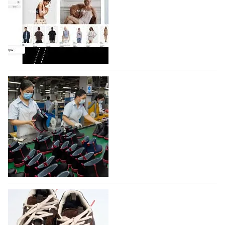
Компания BALLINA Guangzhou Lihuang Footwear
Co., Ltd., основанная в 2011 году и расположенная в
Гуанчжоу, столице моды Китая, является
профессиональной обувной компанией,
объединяющей разработку, производство и…
07.08.2026
401
На платформе Lamoda - новый раздел и
условия продвижения локальных
дизайнерских марок
Российский маркетплейс Lamoda решил обновить
раздел для продажи продукции локальных
дизайнерских марок одежды, обуви и аксессуаров.
Бренды также получат маркетинговую…
06.08.2026
565
Объем мирового производства обуви в
2025 году практически не увеличился