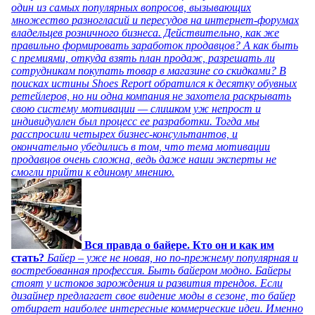
один из самых популярных вопросов, вызывающих
множество разногласий и пересудов на интернет-форумах
владельцев розничного бизнеса. Действительно, как же
правильно формировать заработок продавцов? А как быть
с премиями, откуда взять план продаж, разрешать ли
сотрудникам покупать товар в магазине со скидками? В
поисках истины Shoes Report обратился к десятку обувных
ретейлеров, но ни одна компания не захотела раскрывать
свою систему мотивации — слишком уж непрост и
индивидуален был процесс ее разработки. Тогда мы
расспросили четырех бизнес-консультантов, и
окончательно убедились в том, что тема мотивации
продавцов очень сложна, ведь даже наши эксперты не
смогли прийти к единому мнению.
Вся правда о байере. Кто он и как им
стать?
Байер – уже не новая, но по-прежнему популярная и
востребованная профессия. Быть байером модно. Байеры
стоят у истоков зарождения и развития трендов. Если
дизайнер предлагает свое видение моды в сезоне, то байер
отбирает наиболее интересные коммерческие идеи. Именно