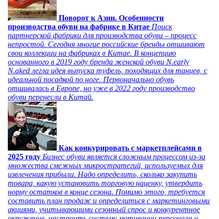
Поворот к Азии. Особенности
производства обуви на фабрике в Китае
Поиск
партнерской фабрики для производства обуви – процесс
непростой. Сегодня многие российские бренды отшивают
свои коллекции на фабриках в Китае. В концепцию
основанного в 2019 году бренда женской обуви N.early
N.aked легла идея выпуска туфель, походящих для танцев, с
идеальной посадкой по ноге. Первоначально обувь
отшивалась в Европе, но уже в 2022 году производство
обуви перенесли в Китай.
Как конкурировать с маркетплейсами в
2025 году
Бизнес обуви является сложным процессом из-за
множества смежных микростратегий, используемых для
извлечения прибыли. Надо определить, сколько закупить
товара, какую установить торговую наценку, утвердить
норму остатков в конце сезона. Помимо этого, требуется
составить план продаж и определиться с маркетинговыми
акциями, учитывающими сезонный спрос и конкурентное
окружение, настроить систему мотивации персонала и