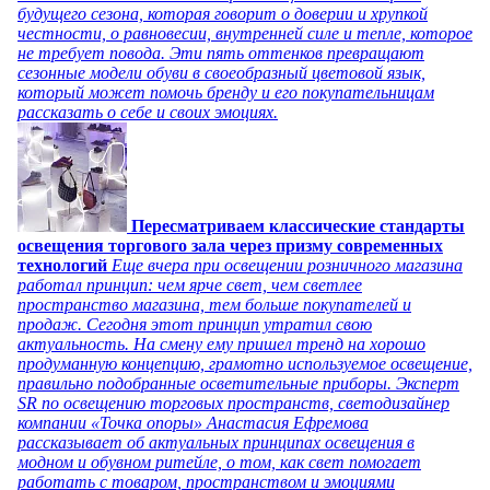
будущего сезона, которая говорит о доверии и хрупкой
честности, о равновесии, внутренней силе и тепле, которое
не требует повода. Эти пять оттенков превращают
сезонные модели обуви в своеобразный цветовой язык,
который может помочь бренду и его покупательницам
рассказать о себе и своих эмоциях.
Пересматриваем классические стандарты
освещения торгового зала через призму современных
технологий
Еще вчера при освещении розничного магазина
работал принцип: чем ярче свет, чем светлее
пространство магазина, тем больше покупателей и
продаж. Сегодня этот принцип утратил свою
актуальность. На смену ему пришел тренд на хорошо
продуманную концепцию, грамотно используемое освещение,
правильно подобранные осветительные приборы. Эксперт
SR по освещению торговых пространств, светодизайнер
компании «Точка опоры» Анастасия Ефремова
рассказывает об актуальных принципах освещения в
модном и обувном ритейле, о том, как свет помогает
работать с товаром, пространством и эмоциями