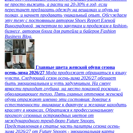
не просто выжить, а расти на 20-30% в год, если
перестанет предлагать одежду на вешалках и обувь на
полках, и начнет продавать уникальный опыт. Обсуждаем
эту тему с постоянным автором Shoes Report Еленой
Виноградовой, экспертом по закупкам и продажам в fashion-
бизнесе, автором блога для ритейла и байеров Fashion
Business Blog.
Главные цвета женской обуви сезона
осень-зима 2026/27
Мода продолжает обращаться к языку
чувств. Следующий сезон осень-зима 2026/27 обещает
быть эмоциональным и чуть задумчивым. На смену
яркости приходит глубина, на место показной роскоши -
обволакивающее тепло. Пять главных оттенков женской
обуви отражают именно эти состояния: доверие к
естественности, внимание к фактуре и желание находить
красоту в нюансах. Обратимся к профессиональному
прогнозу сезонных остромодных цветов от
международного тренд-бюро Future Snoops.
Представленная в статье часть палитры сезона осень-
зима 2026/27 от Future Snoops - эмоциональная карта