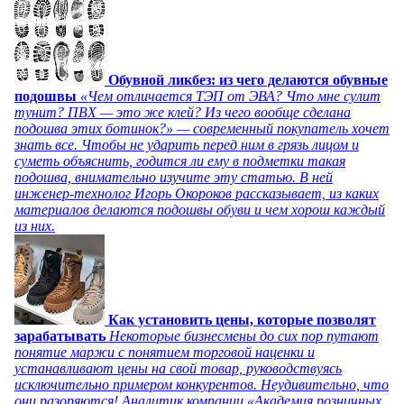
Обувной ликбез: из чего делаются обувные
подошвы
«Чем отличается ТЭП от ЭВА? Что мне сулит
тунит? ПВХ — это же клей? Из чего вообще сделана
подошва этих ботинок?» — современный покупатель хочет
знать все. Чтобы не ударить перед ним в грязь лицом и
суметь объяснить, годится ли ему в подметки такая
подошва, внимательно изучите эту статью. В ней
инженер-технолог Игорь Окороков рассказывает, из каких
материалов делаются подошвы обуви и чем хорош каждый
из них.
Как установить цены, которые позволят
зарабатывать
Некоторые бизнесмены до сих пор путают
понятие маржи с понятием торговой наценки и
устанавливают цены на свой товар, руководствуясь
исключительно примером конкурентов. Неудивительно, что
они разоряются! Аналитик компании «Академия розничных