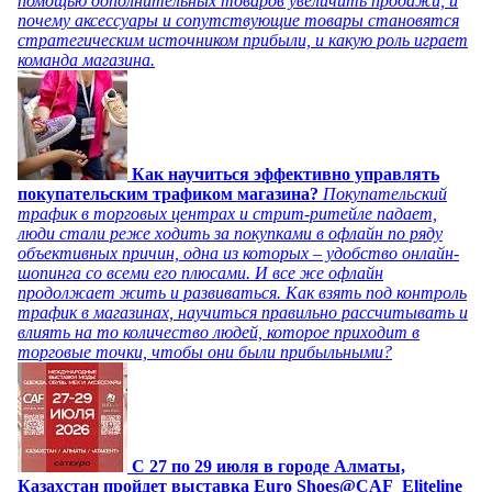
помощью дополнительных товаров увеличить продажи, и
почему аксессуары и сопутствующие товары становятся
стратегическим источником прибыли, и какую роль играет
команда магазина.
Как научиться эффективно управлять
покупательским трафиком магазина?
Покупательский
трафик в торговых центрах и стрит-ритейле падает,
люди стали реже ходить за покупками в офлайн по ряду
объективных причин, одна из которых – удобство онлайн-
шопинга со всеми его плюсами. И все же офлайн
продолжает жить и развиваться. Как взять под контроль
трафик в магазинах, научиться правильно рассчитывать и
влиять на то количество людей, которое приходит в
торговые точки, чтобы они были прибыльными?
C 27 по 29 июля в городе Алматы,
Казахстан пройдет выставка Euro Shoes@CAF_Eliteline