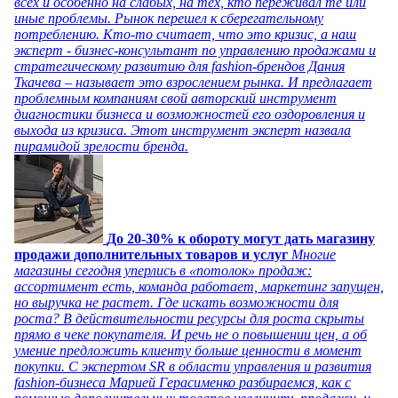
всех и особенно на слабых, на тех, кто переживал те или
иные проблемы. Рынок перешел к сберегательному
потреблению. Кто-то считает, что это кризис, а наш
эксперт - бизнес-консультант по управлению продажами и
стратегическому развитию для fashion-брендов Дания
Ткачева – называет это взрослением рынка. И предлагает
проблемным компаниям свой авторский инструмент
диагностики бизнеса и возможностей его оздоровления и
выхода из кризиса. Этот инструмент эксперт назвала
пирамидой зрелости бренда.
До 20-30% к обороту могут дать магазину
продажи дополнительных товаров и услуг
Многие
магазины сегодня уперлись в «потолок» продаж:
ассортимент есть, команда работает, маркетинг запущен,
но выручка не растет. Где искать возможности для
роста? В действительности ресурсы для роста скрыты
прямо в чеке покупателя. И речь не о повышении цен, а об
умение предложить клиенту больше ценности в момент
покупки. С экспертом SR в области управления и развития
fashion-бизнеса Марией Герасименко разбираемся, как с