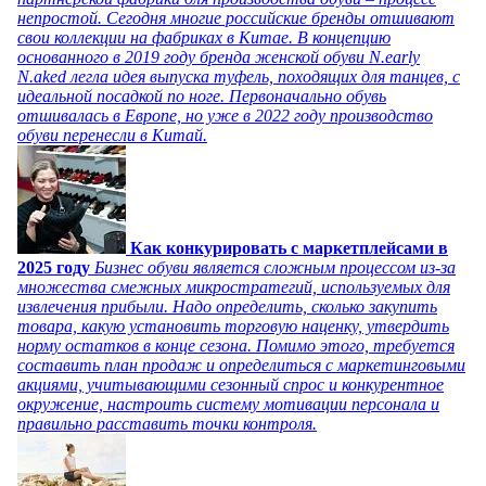
непростой. Сегодня многие российские бренды отшивают
свои коллекции на фабриках в Китае. В концепцию
основанного в 2019 году бренда женской обуви N.early
N.aked легла идея выпуска туфель, походящих для танцев, с
идеальной посадкой по ноге. Первоначально обувь
отшивалась в Европе, но уже в 2022 году производство
обуви перенесли в Китай.
Как конкурировать с маркетплейсами в
2025 году
Бизнес обуви является сложным процессом из-за
множества смежных микростратегий, используемых для
извлечения прибыли. Надо определить, сколько закупить
товара, какую установить торговую наценку, утвердить
норму остатков в конце сезона. Помимо этого, требуется
составить план продаж и определиться с маркетинговыми
акциями, учитывающими сезонный спрос и конкурентное
окружение, настроить систему мотивации персонала и
правильно расставить точки контроля.