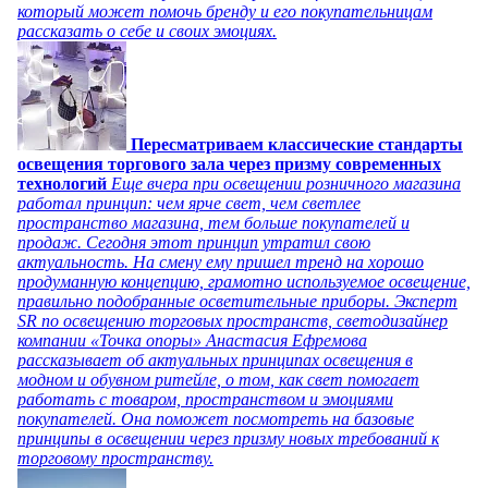
который может помочь бренду и его покупательницам
рассказать о себе и своих эмоциях.
Пересматриваем классические стандарты
освещения торгового зала через призму современных
технологий
Еще вчера при освещении розничного магазина
работал принцип: чем ярче свет, чем светлее
пространство магазина, тем больше покупателей и
продаж. Сегодня этот принцип утратил свою
актуальность. На смену ему пришел тренд на хорошо
продуманную концепцию, грамотно используемое освещение,
правильно подобранные осветительные приборы. Эксперт
SR по освещению торговых пространств, светодизайнер
компании «Точка опоры» Анастасия Ефремова
рассказывает об актуальных принципах освещения в
модном и обувном ритейле, о том, как свет помогает
работать с товаром, пространством и эмоциями
покупателей. Она поможет посмотреть на базовые
принципы в освещении через призму новых требований к
торговому пространству.