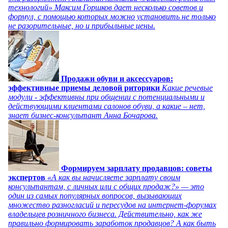
технологий» Максим Горшков дает несколько советов и
формул, с помощью которых можно установить не только
не разорительные, но и прибыльные цены.
Продажи обуви и аксессуаров:
эффективные приемы деловой риторики
Какие речевые
модули - эффективны при общении с потенциальными и
действующими клиентами салонов обуви, а какие – нет,
знает бизнес-консультант Анна Бочарова.
Формируем зарплату продавцов: советы
экспертов
«А как вы начисляете зарплату своим
консультантам, с личных или с общих продаж?» — это
один из самых популярных вопросов, вызывающих
множество разногласий и пересудов на интернет-форумах
владельцев розничного бизнеса. Действительно, как же
правильно формировать заработок продавцов? А как быть