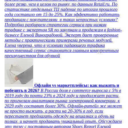
более резко, чем в целом по рынку, по данным Retail.ru. По
статистике отдельных ТЦ падение по итогам прошлого
года составило от 15 до 25%. Как эффективно работать
продавцам с покупателями в таких непростых условиях?
Подробно разбираем стратегии сервиса при низком
трафике с экспертом SR по закупкам и продажам в fashion-
бизнесе Еленой Виноградовой. Эксперт дает проверенные
методы с практическими примерами речевых модулей.
Елена уверена, что в условиях падающего трафика
качественный сервис становится главным конкурентным
преимуществом для обувной
Офлайн vs маркетплейсы: как выжить и
победить в 2026?
В России доля e commerce выросла с 5% в
2019 году до почти 23% в 2024 году и продолжает расти,
по прогнозам аналитиков рынка электронной коммерции, к
2029 году составит более 30%. Офлайн-ритейл же может
не просто выжить, а расти на 20-30% в год, если
перестанет предлагать одежду на вешалках и обувь на
полках, и начнет продавать уникальный опыт. Обсуждаем
эту тему с постоянным автором Shoes Report Еленой