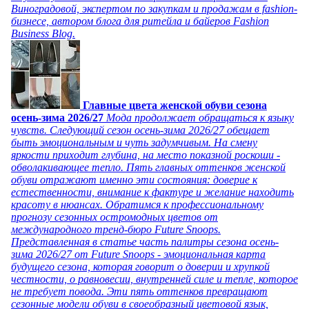
Виноградовой, экспертом по закупкам и продажам в fashion-
бизнесе, автором блога для ритейла и байеров Fashion
Business Blog.
Главные цвета женской обуви сезона
осень-зима 2026/27
Мода продолжает обращаться к языку
чувств. Следующий сезон осень-зима 2026/27 обещает
быть эмоциональным и чуть задумчивым. На смену
яркости приходит глубина, на место показной роскоши -
обволакивающее тепло. Пять главных оттенков женской
обуви отражают именно эти состояния: доверие к
естественности, внимание к фактуре и желание находить
красоту в нюансах. Обратимся к профессиональному
прогнозу сезонных остромодных цветов от
международного тренд-бюро Future Snoops.
Представленная в статье часть палитры сезона осень-
зима 2026/27 от Future Snoops - эмоциональная карта
будущего сезона, которая говорит о доверии и хрупкой
честности, о равновесии, внутренней силе и тепле, которое
не требует повода. Эти пять оттенков превращают
сезонные модели обуви в своеобразный цветовой язык,