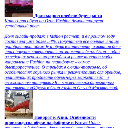
Доля маркетплейсов будет расти
Категория обуви на Ozon Fashion демонстрирует
устойчивый рост
Доля онлайн-продаж в fashion растет, и в прошлом году
составила уже более 54%. Покупатели все больше и чаще
приобретают одежду и обувь в интернете, и львиная доля
этих покупок совершается на маркетплейсах. Ozon – один
из ведущих игроков на российском рынке товаров моды,
направление Fashion на платформе – самое
быстрорастущее. О трендах в онлайн-торговле, об
особенностях обувного рынка и рекомендациях для брендов,
планирующих продавать обувь через маркетплейс – в
эксклюзивном интервью SR с коммерческим директором
направления «Обувь» в Ozon Fashion Ольгой Москвичевой.
Поворот к Азии. Особенности
производства обуви на фабрике в Китае
Поиск
партнерской фабрики для производства обуви – процесс