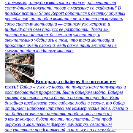
с премиями, откуда взять план продаж, разрешать ли
сотрудникам покупать товар в магазине со скидками? В
поисках истины Shoes Report обратился к десятку обувных
ретейлеров, но ни одна компания не захотела раскрывать
свою систему мотивации — слишком уж непрост и
индивидуален был процесс ее разработки. Тогда мы
расспросили четырех бизнес-консультантов, и
окончательно убедились в том, что тема мотивации
продавцов очень сложна, ведь даже наши эксперты не
смогли прийти к единому мнению.
Вся правда о байере. Кто он и как им
стать?
Байер – уже не новая, но по-прежнему популярная и
востребованная профессия. Быть байером модно. Байеры
стоят у истоков зарождения и развития трендов. Если
дизайнер предлагает свое видение моды в сезоне, то байер
отбирает наиболее интересные коммерческие идеи. Именно
от байеров зависит политика продаж магазинов и то, что,
в конце концов, будет носить покупатель. Эта профессия
окружена магическим флером, зачастую, связанным с
отсутствием представлений, в чем же на самом деле