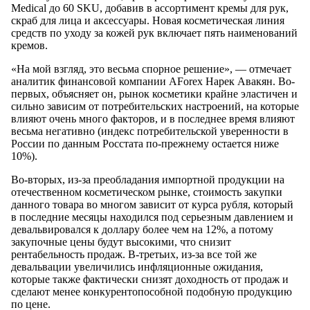
Medical до 60 SKU, добавив в ассортимент кремы для рук,
скраб для лица и аксессуары. Новая косметическая линия
средств по уходу за кожей рук включает пять наименований
кремов.
«На мой взгляд, это весьма спорное решение», — отмечает
аналитик финансовой компании AForex Нарек Авакян. Во-
первых, объясняет он, рынок косметики крайне эластичен и
сильно зависим от потребительских настроений, на которые
влияют очень много факторов, и в последнее время влияют
весьма негативно (индекс потребительской уверенности в
России по данным Росстата по-прежнему остается ниже
10%).
Во-вторых, из-за преобладания импортной продукции на
отечественном косметическом рынке, стоимость закупки
данного товара во многом зависит от курса рубля, который
в последние месяцы находился под серьезным давлением и
девальвировался к доллару более чем на 12%, а потому
закупочные цены будут высокими, что снизит
рентабельность продаж. В-третьих, из-за все той же
девальвации увеличились инфляционные ожидания,
которые также фактически снизят доходность от продаж и
сделают менее конкурентопособной подобную продукцию
по цене.