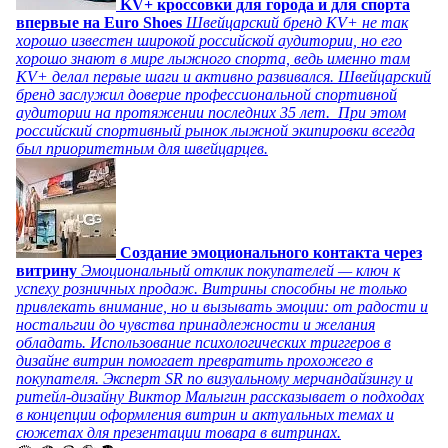
KV+ кроссовки для города и для спорта
впервые на Euro Shoes
Швейцарский бренд KV+ не так
хорошо известен широкой российской аудитории, но его
хорошо знают в мире лыжного спорта, ведь именно там
KV+ делал первые шаги и активно развивался. Швейцарский
бренд заслужил доверие профессиональной спортивной
аудитории на протяжении последних 35 лет. При этом
российский спортивный рынок лыжной экипировки всегда
был приоритетным для швейцарцев.
Создание эмоционального контакта через
витрину
Эмоциональный отклик покупателей — ключ к
успеху розничных продаж. Витрины способны не только
привлекать внимание, но и вызывать эмоции: от радости и
ностальгии до чувства принадлежности и желания
обладать. Использование психологических триггеров в
дизайне витрин помогает превратить прохожего в
покупателя. Эксперт SR по визуальному мерчандайзингу и
ритейл-дизайну Виктор Малыгин рассказывает о подходах
в концепции оформления витрин и актуальных темах и
сюжетах для презентации товара в витринах.