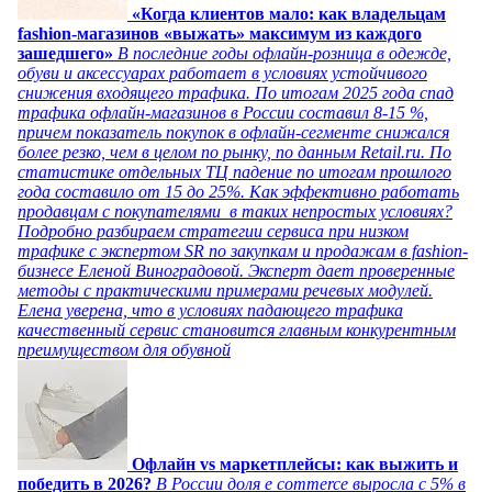
«Когда клиентов мало: как владельцам
fashion-магазинов «выжать» максимум из каждого
зашедшего»
В последние годы офлайн-розница в одежде,
обуви и аксессуарах работает в условиях устойчивого
снижения входящего трафика. По итогам 2025 года спад
трафика офлайн-магазинов в России составил 8-15 %,
причем показатель покупок в офлайн-сегменте снижался
более резко, чем в целом по рынку, по данным Retail.ru. По
статистике отдельных ТЦ падение по итогам прошлого
года составило от 15 до 25%. Как эффективно работать
продавцам с покупателями в таких непростых условиях?
Подробно разбираем стратегии сервиса при низком
трафике с экспертом SR по закупкам и продажам в fashion-
бизнесе Еленой Виноградовой. Эксперт дает проверенные
методы с практическими примерами речевых модулей.
Елена уверена, что в условиях падающего трафика
качественный сервис становится главным конкурентным
преимуществом для обувной
Офлайн vs маркетплейсы: как выжить и
победить в 2026?
В России доля e commerce выросла с 5% в