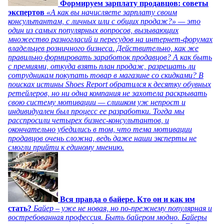
Формируем зарплату продавцов: советы
экспертов
«А как вы начисляете зарплату своим
консультантам, с личных или с общих продаж?» — это
один из самых популярных вопросов, вызывающих
множество разногласий и пересудов на интернет-форумах
владельцев розничного бизнеса. Действительно, как же
правильно формировать заработок продавцов? А как быть
с премиями, откуда взять план продаж, разрешать ли
сотрудникам покупать товар в магазине со скидками? В
поисках истины Shoes Report обратился к десятку обувных
ретейлеров, но ни одна компания не захотела раскрывать
свою систему мотивации — слишком уж непрост и
индивидуален был процесс ее разработки. Тогда мы
расспросили четырех бизнес-консультантов, и
окончательно убедились в том, что тема мотивации
продавцов очень сложна, ведь даже наши эксперты не
смогли прийти к единому мнению.
Вся правда о байере. Кто он и как им
стать?
Байер – уже не новая, но по-прежнему популярная и
востребованная профессия. Быть байером модно. Байеры