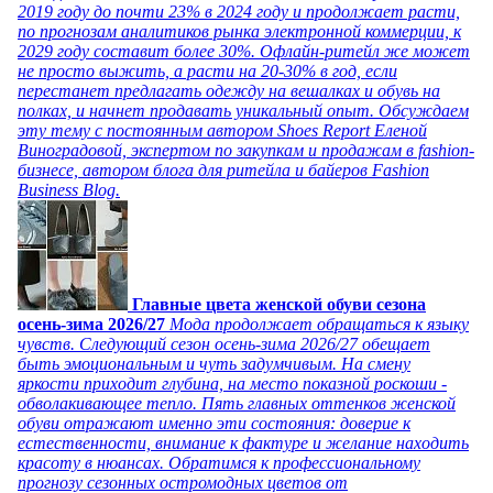
2019 году до почти 23% в 2024 году и продолжает расти,
по прогнозам аналитиков рынка электронной коммерции, к
2029 году составит более 30%. Офлайн-ритейл же может
не просто выжить, а расти на 20-30% в год, если
перестанет предлагать одежду на вешалках и обувь на
полках, и начнет продавать уникальный опыт. Обсуждаем
эту тему с постоянным автором Shoes Report Еленой
Виноградовой, экспертом по закупкам и продажам в fashion-
бизнесе, автором блога для ритейла и байеров Fashion
Business Blog.
Главные цвета женской обуви сезона
осень-зима 2026/27
Мода продолжает обращаться к языку
чувств. Следующий сезон осень-зима 2026/27 обещает
быть эмоциональным и чуть задумчивым. На смену
яркости приходит глубина, на место показной роскоши -
обволакивающее тепло. Пять главных оттенков женской
обуви отражают именно эти состояния: доверие к
естественности, внимание к фактуре и желание находить
красоту в нюансах. Обратимся к профессиональному
прогнозу сезонных остромодных цветов от