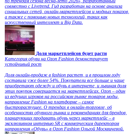
по трендам сезона весна-лето 2026», разработанный
совместно с Livetrend. Гид разработан на основе анализа
социальных сетей, онлайн-маркетплейсов и модных показов,
а также с помощью новых технологий, таких как
искусственный интеллект и Big Data.
Доля маркетплейсов будет расти
Категория обуви на Ozon Fashion демонстрирует
устойчивый рост
Доля онлайн-продаж в fashion растет, и в прошлом году
составила уже более 54%. Покупатели все больше и чаще
приобретают одежду и обувь в интернете, и львиная доля
этих покупок совершается на маркетплейсах. Ozon – один
из ведущих игроков на российском рынке товаров моды,
направление Fashion на платформе – самое
быстрорастущее. О трендах в онлайн-торговле, об
особенностях обувного рынка и рекомендациях для брендов,
планирующих продавать обувь через маркетплейс – в
эксклюзивном интервью SR с коммерческим директором
направления «Обувь» в Ozon Fashion Ольгой Москвичевой.