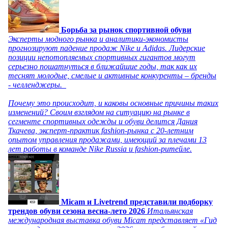
Борьба за рынок спортивной обуви
Эксперты модного рынка и аналитики-экономисты
прогнозируют падение продаж Nike и Adidas. Лидерские
позиции непотопляемых спортивных гигантов могут
серьезно пошатнуться в ближайшие годы, так как их
теснят молодые, смелые и активные конкуренты – бренды
- челленджеры.
Почему это происходит, и каковы основные причины таких
изменений? Своим взглядом на ситуацию на рынке в
сегменте спортивных одежды и обуви делится Дания
Ткачева, эксперт-практик fashion-рынка с 20-летним
опытом управления продажами, имеющий за плечами 13
лет работы в команде Nike Russia и fashion-ритейле.
Micam и Livetrend представили подборку
трендов обуви сезона весна-лето 2026
Итальянская
международная выставка обуви Micam представляет «Гид