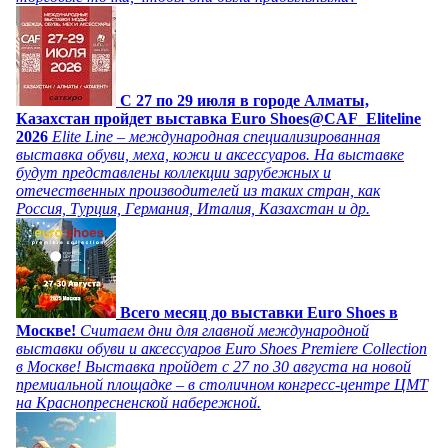
C 27 по 29 июля в городе Алматы,
Казахстан пройдет выставка Euro Shoes@CAF_Eliteline
2026
Elite Line – международная специализированная
выставка обуви, меха, кожи и аксессуаров. На выставке
будут представлены коллекции зарубежных и
отечественных производителей из таких стран, как
Россия, Турция, Германия, Италия, Казахстан и др.
Всего месяц до выставки Euro Shoes в
Москве!
Считаем дни для главной международной
выставки обуви и аксессуаров Euro Shoes Premiere Collection
в Москве! Выставка пройдет с 27 по 30 августа на новой
премиальной площадке – в столичном конгресс-центре ЦМТ
на Краснопресненской набережной.