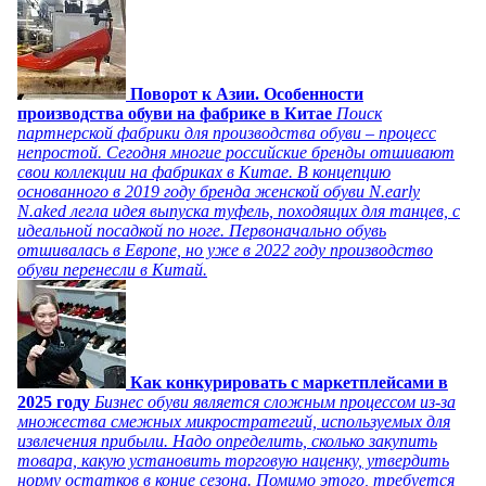
Поворот к Азии. Особенности
производства обуви на фабрике в Китае
Поиск
партнерской фабрики для производства обуви – процесс
непростой. Сегодня многие российские бренды отшивают
свои коллекции на фабриках в Китае. В концепцию
основанного в 2019 году бренда женской обуви N.early
N.aked легла идея выпуска туфель, походящих для танцев, с
идеальной посадкой по ноге. Первоначально обувь
отшивалась в Европе, но уже в 2022 году производство
обуви перенесли в Китай.
Как конкурировать с маркетплейсами в
2025 году
Бизнес обуви является сложным процессом из-за
множества смежных микростратегий, используемых для
извлечения прибыли. Надо определить, сколько закупить
товара, какую установить торговую наценку, утвердить
норму остатков в конце сезона. Помимо этого, требуется