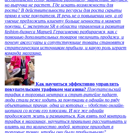
но выручка не растет. Где искать возможности для
роста? В действительности ресурсы для роста скрыты
прямо в чеке покупателя. И речь не о повышении цен, а об
умение предложить клиенту больше ценности в момент
покупки. С экспертом SR в области управления и развития
fashion-бизнеса Марией Герасименко разбираемся, как с
помощью дополнительных товаров увеличить продажи, и
почему аксессуары и сопутствующие товары становятся
стратегическим источником прибыли, и какую роль играет
команда магазина.
Как научиться эффективно управлять
покупательским трафиком магазина?
Покупательский
трафик в торговых центрах и стрит-ритейле падает,
люди стали реже ходить за покупками в офлайн по ряду
объективных причин, одна из которых – удобство онлайн-
шопинга со всеми его плюсами. И все же офлайн
продолжает жить и развиваться. Как взять под контроль
трафик в магазинах, научиться правильно рассчитывать и
влиять на то количество людей, которое приходит в
торговые точки, чтобы они были прибыльными?