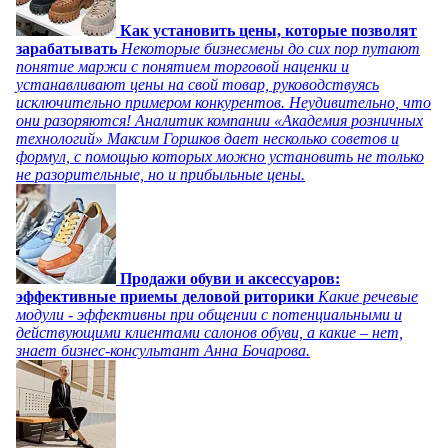
Как установить цены, которые позволят
зарабатывать
Некоторые бизнесмены до сих пор путают
понятие маржи с понятием торговой наценки и
устанавливают цены на свой товар, руководствуясь
исключительно примером конкурентов. Неудивительно, что
они разоряются! Аналитик компании «Академия розничных
технологий» Максим Горшков дает несколько советов и
формул, с помощью которых можно установить не только
не разорительные, но и прибыльные цены.
Продажи обуви и аксессуаров:
эффективные приемы деловой риторики
Какие речевые
модули - эффективны при общении с потенциальными и
действующими клиентами салонов обуви, а какие – нет,
знает бизнес-консультант Анна Бочарова.