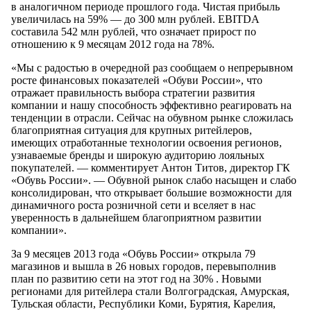
в аналогичном периоде прошлого года. Чистая прибыль
увеличилась на 59% — до 300 млн рублей. EBITDA
составила 542 млн рублей, что означает прирост по
отношению к 9 месяцам 2012 года на 78%.
«Мы с радостью в очередной раз сообщаем о непрерывном
росте финансовых показателей «Обуви России», что
отражает правильность выбора стратегии развития
компании и нашу способность эффективно реагировать на
тенденции в отрасли. Сейчас на обувном рынке сложилась
благоприятная ситуация для крупных ритейлеров,
имеющих отработанные технологии освоения регионов,
узнаваемые бренды и широкую аудиторию лояльных
покупателей. — комментирует Антон Титов, директор ГК
«Обувь России». — Обувной рынок слабо насыщен и слабо
консолидирован, что открывает большие возможности для
динамичного роста розничной сети и вселяет в нас
уверенность в дальнейшем благоприятном развитии
компании».
За 9 месяцев 2013 года «Обувь России» открыла 79
магазинов и вышла в 26 новых городов, перевыполнив
план по развитию сети на этот год на 30% . Новыми
регионами для ритейлера стали Волгоградская, Амурская,
Тульская области, Республики Коми, Бурятия, Карелия,