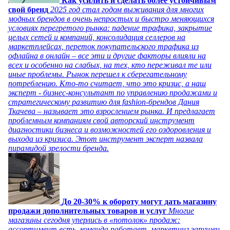
Как усилить и сделать более устойчивым
свой бренд
2025 год стал годом выживания для многих
модных брендов в очень непростых и быстро меняющихся
условиях перегретого рынка: падение трафика, закрытие
целых сетей и компаний, консолидация селлеров на
маркетплейсах, переток покупательского трафика из
офлайна в онлайн – все эти и другие факторы влияли на
всех и особенно на слабых, на тех, кто переживал те или
иные проблемы. Рынок перешел к сберегательному
потреблению. Кто-то считает, что это кризис, а наш
эксперт - бизнес-консультант по управлению продажами и
стратегическому развитию для fashion-брендов Дания
Ткачева – называет это взрослением рынка. И предлагает
проблемным компаниям свой авторский инструмент
диагностики бизнеса и возможностей его оздоровления и
выхода из кризиса. Этот инструмент эксперт назвала
пирамидой зрелости бренда.
До 20-30% к обороту могут дать магазину
продажи дополнительных товаров и услуг
Многие
магазины сегодня уперлись в «потолок» продаж:
ассортимент есть, команда работает, маркетинг запущен,