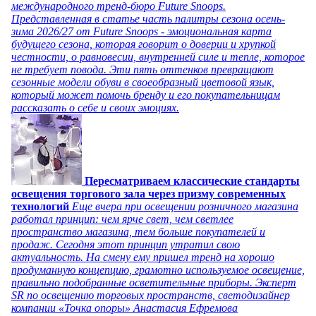
международного тренд-бюро Future Snoops.
Представленная в статье часть палитры сезона осень-
зима 2026/27 от Future Snoops - эмоциональная карта
будущего сезона, которая говорит о доверии и хрупкой
честности, о равновесии, внутренней силе и тепле, которое
не требует повода. Эти пять оттенков превращают
сезонные модели обуви в своеобразный цветовой язык,
который может помочь бренду и его покупательницам
рассказать о себе и своих эмоциях.
Пересматриваем классические стандарты
освещения торгового зала через призму современных
технологий
Еще вчера при освещении розничного магазина
работал принцип: чем ярче свет, чем светлее
пространство магазина, тем больше покупателей и
продаж. Сегодня этот принцип утратил свою
актуальность. На смену ему пришел тренд на хорошо
продуманную концепцию, грамотно используемое освещение,
правильно подобранные осветительные приборы. Эксперт
SR по освещению торговых пространств, светодизайнер
компании «Точка опоры» Анастасия Ефремова