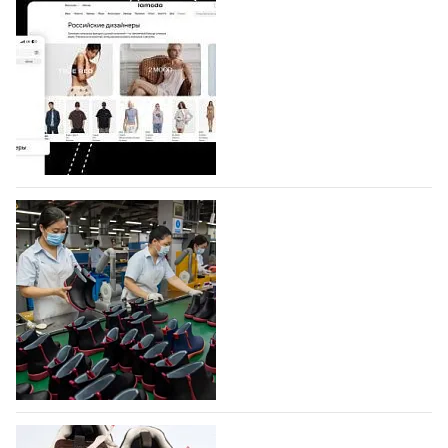
На платформе Lamoda - новый раздел и
условия продвижения локальных
дизайнерских марок
Российский маркетплейс Lamoda решил обновить
раздел для продажи продукции локальных
дизайнерских марок одежды, обуви и аксессуаров.
Бренды также получат маркетинговую…
06.08.2026
52
Объем мирового производства обуви в