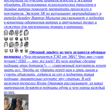
ностальгии до чувства принадлежности и желания
обладать. Использование психологических триггеров в
дизайне витрин помогает превратить прохожего в
покупателя. Эксперт SR по визуальному мерчандайзингу и
ритейл-дизайну Виктор Малыгин рассказывает о подходах
в концепции оформления витрин и актуальных темах и
сюжетах для презентации товара в витринах.
Обувной ликбез: из чего делаются обувные
подошвы
«Чем отличается ТЭП от ЭВА? Что мне сулит
тунит? ПВХ — это же клей? Из чего вообще сделана
подошва этих ботинок?» — современный покупатель хочет
знать все. Чтобы не ударить перед ним в грязь лицом и
суметь объяснить, годится ли ему в подметки такая
подошва, внимательно изучите эту статью. В ней
инженер-технолог Игорь Окороков рассказывает, из каких
материалов делаются подошвы обуви и чем хорош каждый
из них.