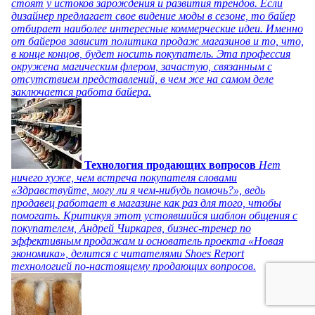
стоят у истоков зарождения и развития трендов. Если
дизайнер предлагает свое видение моды в сезоне, то байер
отбирает наиболее интересные коммерческие идеи. Именно
от байеров зависит политика продаж магазинов и то, что,
в конце концов, будет носить покупатель. Эта профессия
окружена магическим флером, зачастую, связанным с
отсутствием представлений, в чем же на самом деле
заключается работа байера.
Технология продающих вопросов
Нет
ничего хуже, чем встреча покупателя словами
«Здравствуйте, могу ли я чем-нибудь помочь?», ведь
продавец работает в магазине как раз для того, чтобы
помогать. Критикуя этот устоявшийся шаблон общения с
покупателем, Андрей Чиркарев, бизнес-тренер по
эффективным продажам и основатель проекта «Новая
экономика», делится с читателями Shoes Report
технологией по-настоящему продающих вопросов.