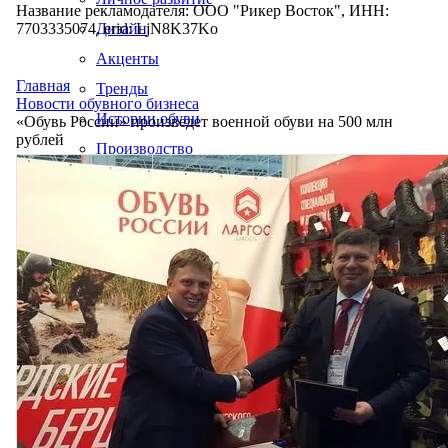
Название рекламодателя: ООО "Рикер Восток", ИНН:
7703335074, erid: LjN8K37Ko
Дизайн
Акценты
Главная
Тренды
Новости обувного бизнеса
Истории обуви
«Обувь России» произведет военной обуви на 500 млн
рублей
Производство