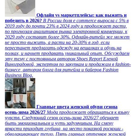
Офлайн vs маркетплейсы: как выжить и
победить в 2026?
В России доля e commerce выросла с 5% в
2019 году до почти 23% в 2024 году и продолжает расти,
по прогнозам аналитиков рынка электронной коммерции, к
2029 году составит более 30%. Офлайн-ритейл же может
не просто выжить, а расти на 20-30% в год, если
перестанет предлагать одежду на вешалках и обувь на
полках, и начнет продавать уникальный опыт. Обсуждаем
эту тему с постоянным автором Shoes Report Еленой
Виноградовой, экспертом по закупкам и продажам в fashion-
бизнесе, автором блога для ритейла и байеров Fashion
Business Blog.
Главные цвета женской обуви сезона
осень-зима 2026/27
Мода продолжает обращаться к языку
чувств. Следующий сезон осень-зима 2026/27 обещает
быть эмоциональным и чуть задумчивым. На смену
яркости приходит глубина, на место показной роскоши -
обволакивающее тепло. Пять главных оттенков женской