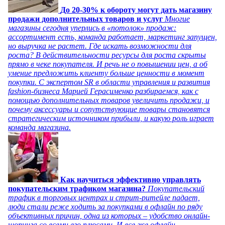
До 20-30% к обороту могут дать магазину
продажи дополнительных товаров и услуг
Многие
магазины сегодня уперлись в «потолок» продаж:
ассортимент есть, команда работает, маркетинг запущен,
но выручка не растет. Где искать возможности для
роста? В действительности ресурсы для роста скрыты
прямо в чеке покупателя. И речь не о повышении цен, а об
умение предложить клиенту больше ценности в момент
покупки. С экспертом SR в области управления и развития
fashion-бизнеса Марией Герасименко разбираемся, как с
помощью дополнительных товаров увеличить продажи, и
почему аксессуары и сопутствующие товары становятся
стратегическим источником прибыли, и какую роль играет
команда магазина.
Как научиться эффективно управлять
покупательским трафиком магазина?
Покупательский
трафик в торговых центрах и стрит-ритейле падает,
люди стали реже ходить за покупками в офлайн по ряду
объективных причин, одна из которых – удобство онлайн-
шопинга со всеми его плюсами. И все же офлайн