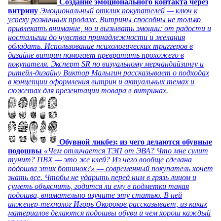
Создание эмоционального контакта через
витрину
Эмоциональный отклик покупателей — ключ к
успеху розничных продаж. Витрины способны не только
привлекать внимание, но и вызывать эмоции: от радости и
ностальгии до чувства принадлежности и желания
обладать. Использование психологических триггеров в
дизайне витрин помогает превратить прохожего в
покупателя. Эксперт SR по визуальному мерчандайзингу и
ритейл-дизайну Виктор Малыгин рассказывает о подходах
в концепции оформления витрин и актуальных темах и
сюжетах для презентации товара в витринах.
Обувной ликбез: из чего делаются обувные
подошвы
«Чем отличается ТЭП от ЭВА? Что мне сулит
тунит? ПВХ — это же клей? Из чего вообще сделана
подошва этих ботинок?» — современный покупатель хочет
знать все. Чтобы не ударить перед ним в грязь лицом и
суметь объяснить, годится ли ему в подметки такая
подошва, внимательно изучите эту статью. В ней
инженер-технолог Игорь Окороков рассказывает, из каких
материалов делаются подошвы обуви и чем хорош каждый