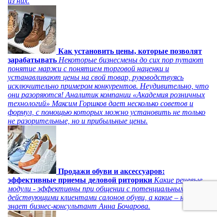
из них.
Как установить цены, которые позволят
зарабатывать
Некоторые бизнесмены до сих пор путают
понятие маржи с понятием торговой наценки и
устанавливают цены на свой товар, руководствуясь
исключительно примером конкурентов. Неудивительно, что
они разоряются! Аналитик компании «Академия розничных
технологий» Максим Горшков дает несколько советов и
формул, с помощью которых можно установить не только
не разорительные, но и прибыльные цены.
Продажи обуви и аксессуаров:
эффективные приемы деловой риторики
Какие речевые
модули - эффективны при общении с потенциальными и
действующими клиентами салонов обуви, а какие – нет,
знает бизнес-консультант Анна Бочарова.