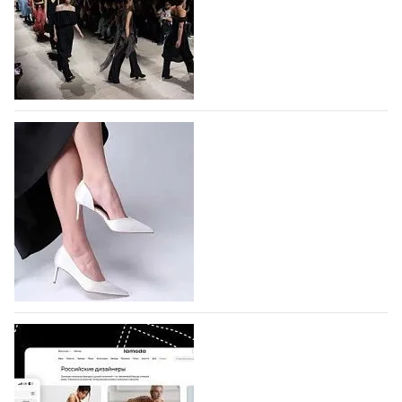
На участие в Московской неделе моды
подано 1047 заявок
На участие в седьмой Московской неделе моды,
которая пройдет в российской столице с 26 сентября
по 1 октября, уже подано 1047 заявок. Примерно
половину из них (494) прислали дизайнеры,
коллекции которых не были представлены в…
07.08.2026
876
BALLINA представит свои новинки на Euro
Shoes
Компания BALLINA Guangzhou Lihuang Footwear