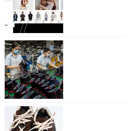
Co., Ltd., основанная в 2011 году и расположенная в
Гуанчжоу, столице моды Китая, является
профессиональной обувной компанией,
объединяющей разработку, производство и…
07.08.2026
746
На платформе Lamoda - новый раздел и
условия продвижения локальных
дизайнерских марок
Российский маркетплейс Lamoda решил обновить
раздел для продажи продукции локальных
дизайнерских марок одежды, обуви и аксессуаров.
Бренды также получат маркетинговую…
06.08.2026
938
Объем мирового производства обуви в
2025 году практически не увеличился
В 2025 году мировое производство обуви