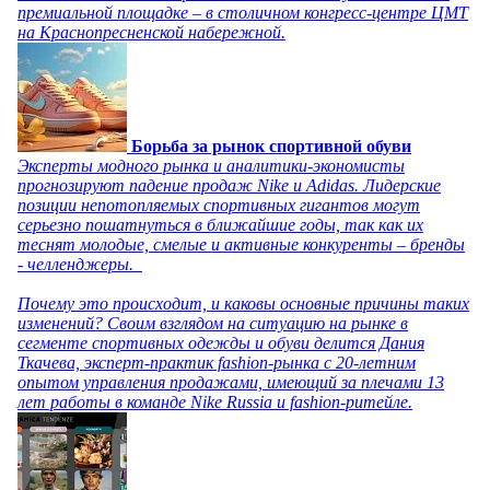
премиальной площадке – в столичном конгресс-центре ЦМТ
на Краснопресненской набережной.
Борьба за рынок спортивной обуви
Эксперты модного рынка и аналитики-экономисты
прогнозируют падение продаж Nike и Adidas. Лидерские
позиции непотопляемых спортивных гигантов могут
серьезно пошатнуться в ближайшие годы, так как их
теснят молодые, смелые и активные конкуренты – бренды
- челленджеры.
Почему это происходит, и каковы основные причины таких
изменений? Своим взглядом на ситуацию на рынке в
сегменте спортивных одежды и обуви делится Дания
Ткачева, эксперт-практик fashion-рынка с 20-летним
опытом управления продажами, имеющий за плечами 13
лет работы в команде Nike Russia и fashion-ритейле.