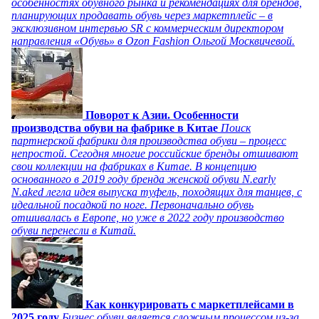
особенностях обувного рынка и рекомендациях для брендов,
планирующих продавать обувь через маркетплейс – в
эксклюзивном интервью SR с коммерческим директором
направления «Обувь» в Ozon Fashion Ольгой Москвичевой.
Поворот к Азии. Особенности
производства обуви на фабрике в Китае
Поиск
партнерской фабрики для производства обуви – процесс
непростой. Сегодня многие российские бренды отшивают
свои коллекции на фабриках в Китае. В концепцию
основанного в 2019 году бренда женской обуви N.early
N.aked легла идея выпуска туфель, походящих для танцев, с
идеальной посадкой по ноге. Первоначально обувь
отшивалась в Европе, но уже в 2022 году производство
обуви перенесли в Китай.
Как конкурировать с маркетплейсами в
2025 году
Бизнес обуви является сложным процессом из-за