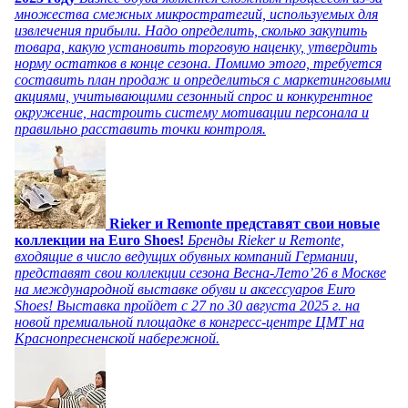
множества смежных микростратегий, используемых для
извлечения прибыли. Надо определить, сколько закупить
товара, какую установить торговую наценку, утвердить
норму остатков в конце сезона. Помимо этого, требуется
составить план продаж и определиться с маркетинговыми
акциями, учитывающими сезонный спрос и конкурентное
окружение, настроить систему мотивации персонала и
правильно расставить точки контроля.
Rieker и Remonte представят свои новые
коллекции на Euro Shoes!
Бренды Rieker и Remonte,
входящие в число ведущих обувных компаний Германии,
представят свои коллекции сезона Весна-Лето’26 в Москве
на международной выставке обуви и аксессуаров Euro
Shoes! Выставка пройдет c 27 по 30 августа 2025 г. на
новой премиальной площадке в конгресс-центре ЦМТ на
Краснопресненской набережной.