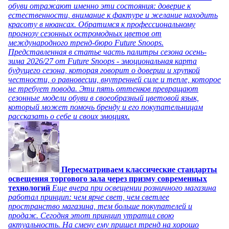
обуви отражают именно эти состояния: доверие к
естественности, внимание к фактуре и желание находить
красоту в нюансах. Обратимся к профессиональному
прогнозу сезонных остромодных цветов от
международного тренд-бюро Future Snoops.
Представленная в статье часть палитры сезона осень-
зима 2026/27 от Future Snoops - эмоциональная карта
будущего сезона, которая говорит о доверии и хрупкой
честности, о равновесии, внутренней силе и тепле, которое
не требует повода. Эти пять оттенков превращают
сезонные модели обуви в своеобразный цветовой язык,
который может помочь бренду и его покупательницам
рассказать о себе и своих эмоциях.
Пересматриваем классические стандарты
освещения торгового зала через призму современных
технологий
Еще вчера при освещении розничного магазина
работал принцип: чем ярче свет, чем светлее
пространство магазина, тем больше покупателей и
продаж. Сегодня этот принцип утратил свою
актуальность. На смену ему пришел тренд на хорошо