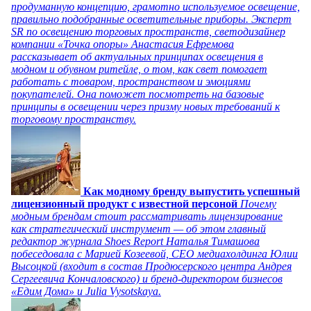
продуманную концепцию, грамотно используемое освещение,
правильно подобранные осветительные приборы. Эксперт
SR по освещению торговых пространств, светодизайнер
компании «Точка опоры» Анастасия Ефремова
рассказывает об актуальных принципах освещения в
модном и обувном ритейле, о том, как свет помогает
работать с товаром, пространством и эмоциями
покупателей. Она поможет посмотреть на базовые
принципы в освещении через призму новых требований к
торговому пространству.
Как модному бренду выпустить успешный
лицензионный продукт с известной персоной
Почему
модным брендам стоит рассматривать лицензирование
как стратегический инструмент — об этом главный
редактор журнала Shoes Report Наталья Тимашова
побеседовала с Марией Козеевой, СЕО медиахолдинга Юлии
Высоцкой (входит в состав Продюсерского центра Андрея
Сергеевича Кончаловского) и бренд-директором бизнесов
«Едим Дома» и Julia Vysotskaya.