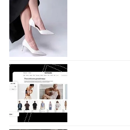
На участие в Московской неделе моды подано
На участие в седьмой Московской неделе моды, которая
октября, уже подано 1047 заявок. Примерно половину и
которых не были представлены в…
07.08.2026
756
BALLINA представит свои новинки на Euro Sh
Компания BALLINA Guangzhou Lihuang Footwear Co., Ltd
Гуанчжоу, столице моды Китая, является профессиона
разработку, производство и…
07.08.2026
625