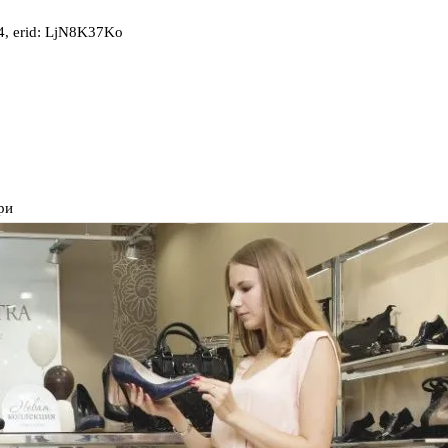
, erid: LjN8K37Ko
ри