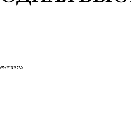
2W5zFJRB7Va