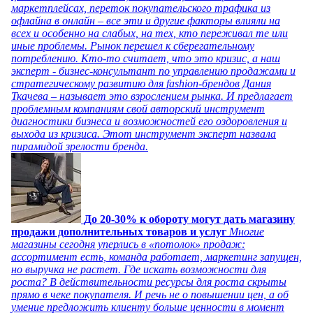
маркетплейсах, переток покупательского трафика из
офлайна в онлайн – все эти и другие факторы влияли на
всех и особенно на слабых, на тех, кто переживал те или
иные проблемы. Рынок перешел к сберегательному
потреблению. Кто-то считает, что это кризис, а наш
эксперт - бизнес-консультант по управлению продажами и
стратегическому развитию для fashion-брендов Дания
Ткачева – называет это взрослением рынка. И предлагает
проблемным компаниям свой авторский инструмент
диагностики бизнеса и возможностей его оздоровления и
выхода из кризиса. Этот инструмент эксперт назвала
пирамидой зрелости бренда.
До 20-30% к обороту могут дать магазину
продажи дополнительных товаров и услуг
Многие
магазины сегодня уперлись в «потолок» продаж:
ассортимент есть, команда работает, маркетинг запущен,
но выручка не растет. Где искать возможности для
роста? В действительности ресурсы для роста скрыты
прямо в чеке покупателя. И речь не о повышении цен, а об
умение предложить клиенту больше ценности в момент