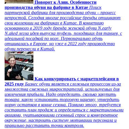
Поворот к Азии. Особенности
производства обуви на фабрике в Китае
Поиск
партнерской фабрики для производства обуви – процесс
непростой. Сегодня многие российские бренды отшивают
свои коллекции на фабриках в Китае. В концепцию
основанного в 2019 году бренда женской обуви N.early
N.aked легла идея выпуска туфель, походящих для танцев, с
идеальной посадкой по ноге. Первоначально обувь
отшивалась в Европе, но уже в 2022 году производство
обуви перенесли в Китай.
Как конкурировать с маркетплейсами в
2025 году
Бизнес обуви является сложным процессом из-за
множества смежных микростратегий, используемых для
извлечения прибыли. Надо определить, сколько закупить
товара, какую установить торговую наценку, утвердить
норму остатков в конце сезона. Помимо этого, требуется
составить план продаж и определиться с маркетинговыми
акциями, учитывающими сезонный спрос и конкурентное
окружение, настроить систему мотивации персонала и
правильно расставить точки контроля.