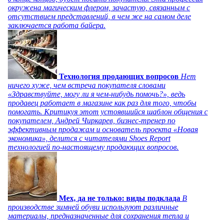
окружена магическим флером, зачастую, связанным с
отсутствием представлений, в чем же на самом деле
заключается работа байера.
Технология продающих вопросов
Нет
ничего хуже, чем встреча покупателя словами
«Здравствуйте, могу ли я чем-нибудь помочь?», ведь
продавец работает в магазине как раз для того, чтобы
помогать. Критикуя этот устоявшийся шаблон общения с
покупателем, Андрей Чиркарев, бизнес-тренер по
эффективным продажам и основатель проекта «Новая
экономика», делится с читателями Shoes Report
технологией по-настоящему продающих вопросов.
Мех, да не только: виды подклада
В
производстве зимней обуви используют различные
материалы, предназначенные для сохранения тепла и