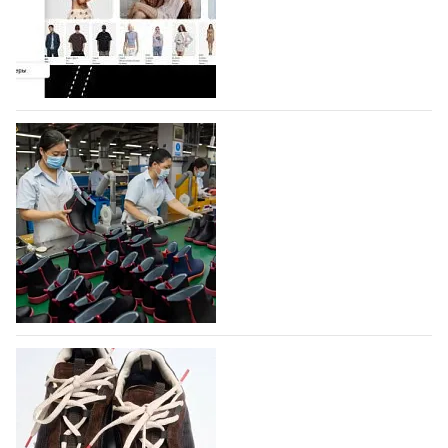
Co., Ltd., основанная в 2011 году и расположенная в
Гуанчжоу, столице моды Китая, является
профессиональной обувной компанией,
объединяющей разработку, производство и…
07.08.2026
433
На платформе Lamoda - новый раздел и
условия продвижения локальных
дизайнерских марок
Российский маркетплейс Lamoda решил обновить
раздел для продажи продукции локальных
дизайнерских марок одежды, обуви и аксессуаров.
Бренды также получат маркетинговую…
06.08.2026
590
Объем мирового производства обуви в
2025 году практически не увеличился
В 2025 году мировое производство обуви