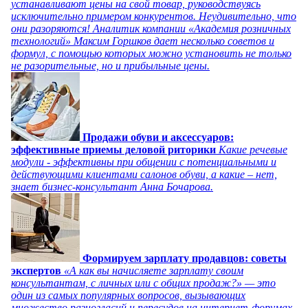
устанавливают цены на свой товар, руководствуясь
исключительно примером конкурентов. Неудивительно, что
они разоряются! Аналитик компании «Академия розничных
технологий» Максим Горшков дает несколько советов и
формул, с помощью которых можно установить не только
не разорительные, но и прибыльные цены.
Продажи обуви и аксессуаров:
эффективные приемы деловой риторики
Какие речевые
модули - эффективны при общении с потенциальными и
действующими клиентами салонов обуви, а какие – нет,
знает бизнес-консультант Анна Бочарова.
Формируем зарплату продавцов: советы
экспертов
«А как вы начисляете зарплату своим
консультантам, с личных или с общих продаж?» — это
один из самых популярных вопросов, вызывающих
множество разногласий и пересудов на интернет-форумах