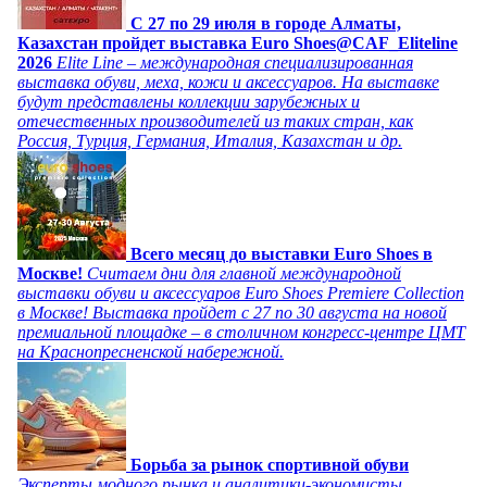
C 27 по 29 июля в городе Алматы,
Казахстан пройдет выставка Euro Shoes@CAF_Eliteline
2026
Elite Line – международная специализированная
выставка обуви, меха, кожи и аксессуаров. На выставке
будут представлены коллекции зарубежных и
отечественных производителей из таких стран, как
Россия, Турция, Германия, Италия, Казахстан и др.
Всего месяц до выставки Euro Shoes в
Москве!
Считаем дни для главной международной
выставки обуви и аксессуаров Euro Shoes Premiere Collection
в Москве! Выставка пройдет с 27 по 30 августа на новой
премиальной площадке – в столичном конгресс-центре ЦМТ
на Краснопресненской набережной.
Борьба за рынок спортивной обуви
Эксперты модного рынка и аналитики-экономисты