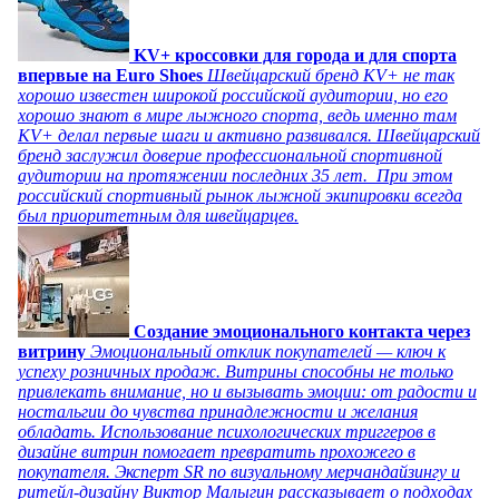
KV+ кроссовки для города и для спорта
впервые на Euro Shoes
Швейцарский бренд KV+ не так
хорошо известен широкой российской аудитории, но его
хорошо знают в мире лыжного спорта, ведь именно там
KV+ делал первые шаги и активно развивался. Швейцарский
бренд заслужил доверие профессиональной спортивной
аудитории на протяжении последних 35 лет. При этом
российский спортивный рынок лыжной экипировки всегда
был приоритетным для швейцарцев.
Создание эмоционального контакта через
витрину
Эмоциональный отклик покупателей — ключ к
успеху розничных продаж. Витрины способны не только
привлекать внимание, но и вызывать эмоции: от радости и
ностальгии до чувства принадлежности и желания
обладать. Использование психологических триггеров в
дизайне витрин помогает превратить прохожего в
покупателя. Эксперт SR по визуальному мерчандайзингу и
ритейл-дизайну Виктор Малыгин рассказывает о подходах