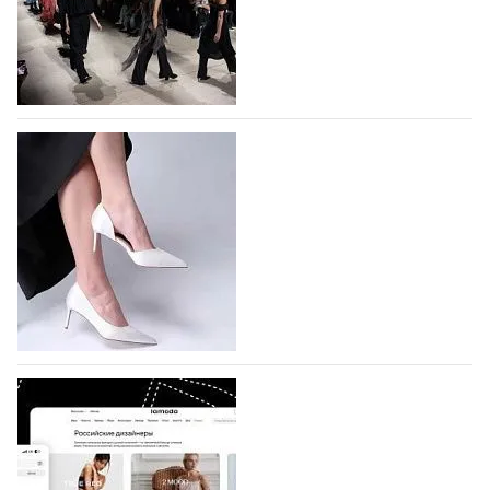
На участие в Московской неделе моды
подано 1047 заявок
На участие в седьмой Московской неделе моды,
которая пройдет в российской столице с 26 сентября
по 1 октября, уже подано 1047 заявок. Примерно
половину из них (494) прислали дизайнеры,
коллекции которых не были представлены в…
07.08.2026
578
BALLINA представит свои новинки на Euro
Shoes
Компания BALLINA Guangzhou Lihuang Footwear