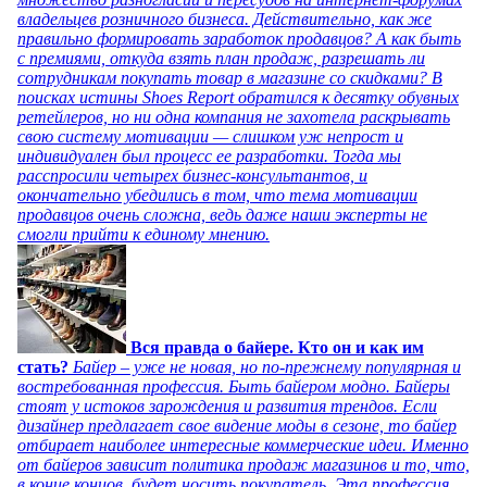
владельцев розничного бизнеса. Действительно, как же
правильно формировать заработок продавцов? А как быть
с премиями, откуда взять план продаж, разрешать ли
сотрудникам покупать товар в магазине со скидками? В
поисках истины Shoes Report обратился к десятку обувных
ретейлеров, но ни одна компания не захотела раскрывать
свою систему мотивации — слишком уж непрост и
индивидуален был процесс ее разработки. Тогда мы
расспросили четырех бизнес-консультантов, и
окончательно убедились в том, что тема мотивации
продавцов очень сложна, ведь даже наши эксперты не
смогли прийти к единому мнению.
Вся правда о байере. Кто он и как им
стать?
Байер – уже не новая, но по-прежнему популярная и
востребованная профессия. Быть байером модно. Байеры
стоят у истоков зарождения и развития трендов. Если
дизайнер предлагает свое видение моды в сезоне, то байер
отбирает наиболее интересные коммерческие идеи. Именно
от байеров зависит политика продаж магазинов и то, что,
в конце концов, будет носить покупатель. Эта профессия