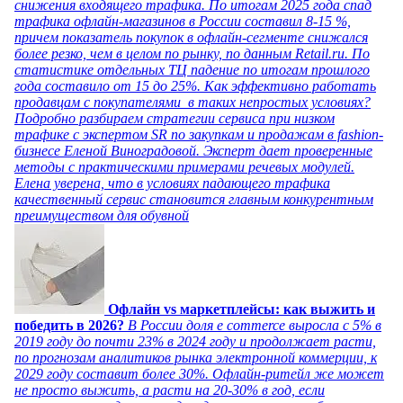
снижения входящего трафика. По итогам 2025 года спад
трафика офлайн-магазинов в России составил 8-15 %,
причем показатель покупок в офлайн-сегменте снижался
более резко, чем в целом по рынку, по данным Retail.ru. По
статистике отдельных ТЦ падение по итогам прошлого
года составило от 15 до 25%. Как эффективно работать
продавцам с покупателями в таких непростых условиях?
Подробно разбираем стратегии сервиса при низком
трафике с экспертом SR по закупкам и продажам в fashion-
бизнесе Еленой Виноградовой. Эксперт дает проверенные
методы с практическими примерами речевых модулей.
Елена уверена, что в условиях падающего трафика
качественный сервис становится главным конкурентным
преимуществом для обувной
Офлайн vs маркетплейсы: как выжить и
победить в 2026?
В России доля e commerce выросла с 5% в
2019 году до почти 23% в 2024 году и продолжает расти,
по прогнозам аналитиков рынка электронной коммерции, к
2029 году составит более 30%. Офлайн-ритейл же может
не просто выжить, а расти на 20-30% в год, если