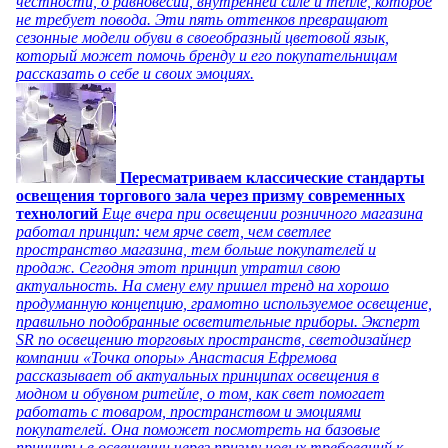
честности, о равновесии, внутренней силе и тепле, которое
не требует повода. Эти пять оттенков превращают
сезонные модели обуви в своеобразный цветовой язык,
который может помочь бренду и его покупательницам
рассказать о себе и своих эмоциях.
Пересматриваем классические стандарты
освещения торгового зала через призму современных
технологий
Еще вчера при освещении розничного магазина
работал принцип: чем ярче свет, чем светлее
пространство магазина, тем больше покупателей и
продаж. Сегодня этот принцип утратил свою
актуальность. На смену ему пришел тренд на хорошо
продуманную концепцию, грамотно используемое освещение,
правильно подобранные осветительные приборы. Эксперт
SR по освещению торговых пространств, светодизайнер
компании «Точка опоры» Анастасия Ефремова
рассказывает об актуальных принципах освещения в
модном и обувном ритейле, о том, как свет помогает
работать с товаром, пространством и эмоциями
покупателей. Она поможет посмотреть на базовые
принципы в освещении через призму новых требований к