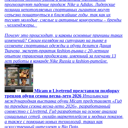
прогнозируют падение продаж Nike и Adidas. Лидерские
позиции непотопляемых спортивных гигантов могут
серьезно пошатнуться в ближайшие годы, так как их
теснят молодые, смелые и активные конкуренты – бренды
- челленджеры.
Почему это происходит, и каковы основные причины таких
изменений? Своим взглядом на ситуацию на рынке в
сегменте спортивных одежды и обуви делится Дания
Ткачева, эксперт-практик fashion-рынка с 20-летним
опытом управления продажами, имеющий за плечами 13
лет работы в команде Nike Russia и fashion-ритейле.
Micam и Livetrend представили подборку
трендов обуви сезона весна-лето 2026
Итальянская
международная выставка обуви Micam представляет «Гид
по трендам сезона весна-лето 2026», разработанный
совместно с Livetrend. Гид разработан на основе анализа
социальных сетей, онлайн-маркетплейсов и модных показов,
а также с помощью новых технологий, таких как
искусственный интеллект и Big Data.