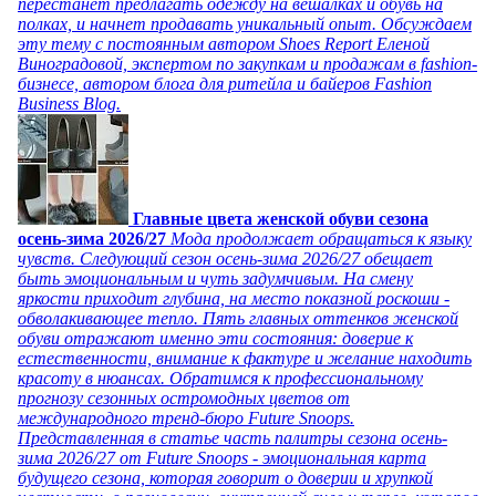
перестанет предлагать одежду на вешалках и обувь на
полках, и начнет продавать уникальный опыт. Обсуждаем
эту тему с постоянным автором Shoes Report Еленой
Виноградовой, экспертом по закупкам и продажам в fashion-
бизнесе, автором блога для ритейла и байеров Fashion
Business Blog.
Главные цвета женской обуви сезона
осень-зима 2026/27
Мода продолжает обращаться к языку
чувств. Следующий сезон осень-зима 2026/27 обещает
быть эмоциональным и чуть задумчивым. На смену
яркости приходит глубина, на место показной роскоши -
обволакивающее тепло. Пять главных оттенков женской
обуви отражают именно эти состояния: доверие к
естественности, внимание к фактуре и желание находить
красоту в нюансах. Обратимся к профессиональному
прогнозу сезонных остромодных цветов от
международного тренд-бюро Future Snoops.
Представленная в статье часть палитры сезона осень-
зима 2026/27 от Future Snoops - эмоциональная карта
будущего сезона, которая говорит о доверии и хрупкой