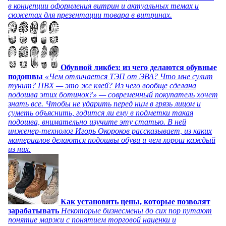
в концепции оформления витрин и актуальных темах и
сюжетах для презентации товара в витринах.
Обувной ликбез: из чего делаются обувные
подошвы
«Чем отличается ТЭП от ЭВА? Что мне сулит
тунит? ПВХ — это же клей? Из чего вообще сделана
подошва этих ботинок?» — современный покупатель хочет
знать все. Чтобы не ударить перед ним в грязь лицом и
суметь объяснить, годится ли ему в подметки такая
подошва, внимательно изучите эту статью. В ней
инженер-технолог Игорь Окороков рассказывает, из каких
материалов делаются подошвы обуви и чем хорош каждый
из них.
Как установить цены, которые позволят
зарабатывать
Некоторые бизнесмены до сих пор путают
понятие маржи с понятием торговой наценки и