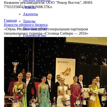
Название рекламодателя: ООО "Рикер Восток", ИНН:
7703335074, erid: LjN8K37Ko
Дизайн
Акценты
Главная
Тренды
Новости обувного бизнеса
Истории обуви
«Обувь России» выступит генеральным партнером
танцевального турнира «Столица Сибири — 2016»
Производство