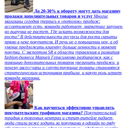
До 20-30% к обороту могут дать магазину
продажи дополнительных товаров и услуг
Многие
магазины сегодня уперлись в «потолок» продаж:
ассортимент есть, команда работает, маркетинг запущен,
но выручка не растет. Где искать возможности для
роста? В действительности ресурсы для роста скрыты
прямо в чеке покупателя. И речь не о повышении цен, а об
умение предложить клиенту больше ценности в момент
покупки. С экспертом SR в области управления и развития
fashion-бизнеса Марией Герасименко разбираемся, как с
помощью дополнительных товаров увеличить продажи, и
почему аксессуары и сопутствующие товары становятся
стратегическим источником прибыли, и какую роль играет
команда магазина.
Как научиться эффективно управлять
покупательским трафиком магазина?
Покупательский
трафик в торговых центрах и стрит-ритейле падает,
люди стали реже ходить за покупками в офлайн по ряду