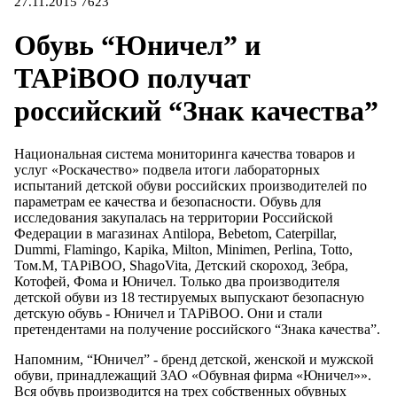
27.11.2015
7623
Обувь “Юничел” и
TAPiBOO получат
российский “Знак качества”
Национальная система мониторинга качества товаров и
услуг «Роскачество» подвела итоги лабораторных
испытаний детской обуви российских производителей по
параметрам ее качества и безопасности. Обувь для
исследования закупалась на территории Российской
Федерации в магазинах Antilopa, Bebetom, Caterpillar,
Dummi, Flamingo, Kapika, Milton, Minimen, Perlina, Totto,
Том.М, TAPiBOO, ShagoVita, Детский скороход, Зебра,
Котофей, Фома и Юничел. Только два производителя
детской обуви из 18 тестируемых выпускают безопасную
детскую обувь - Юничел и TAPiBOO. Они и стали
претендентами на получение российского “Знака качества”.
Напомним, “Юничел” - бренд детской, женской и мужской
обуви, принадлежащий ЗАО «Обувная фирма «Юничел»».
Вся обувь производится на трех собственных обувных