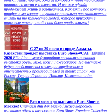
объективных причин, одна из которых – удобство онлайн-
шопинга со всеми его плюсами. И все же офлайн
продолжает жить и развиваться. Как взять под контроль
трафик в магазинах, научиться правильно рассчитывать и
влиять на то количество людей, которое приходит в
торговые точки, чтобы они были прибыльными?
C 27 по 29 июля в городе Алматы,
Казахстан пройдет выставка Euro Shoes@CAF_Eliteline
2026
Elite Line – международная специализированная
выставка обуви, меха, кожи и аксессуаров. На выставке
будут представлены коллекции зарубежных и
отечественных производителей из таких стран, как
Россия, Турция, Германия, Италия, Казахстан и др.
Всего месяц до выставки Euro Shoes в
Москве!
Считаем дни для главной международной
выставки обуви и аксессуаров Euro Shoes Premiere Collection