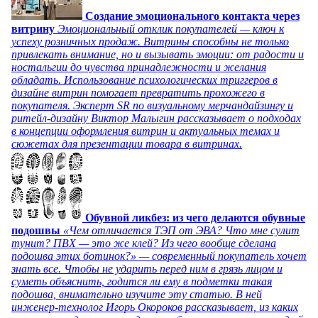
Создание эмоционального контакта через
витрину
Эмоциональный отклик покупателей — ключ к
успеху розничных продаж. Витрины способны не только
привлекать внимание, но и вызывать эмоции: от радости и
ностальгии до чувства принадлежности и желания
обладать. Использование психологических триггеров в
дизайне витрин помогает превратить прохожего в
покупателя. Эксперт SR по визуальному мерчандайзингу и
ритейл-дизайну Виктор Малыгин рассказывает о подходах
в концепции оформления витрин и актуальных темах и
сюжетах для презентации товара в витринах.
Обувной ликбез: из чего делаются обувные
подошвы
«Чем отличается ТЭП от ЭВА? Что мне сулит
тунит? ПВХ — это же клей? Из чего вообще сделана
подошва этих ботинок?» — современный покупатель хочет
знать все. Чтобы не ударить перед ним в грязь лицом и
суметь объяснить, годится ли ему в подметки такая
подошва, внимательно изучите эту статью. В ней
инженер-технолог Игорь Окороков рассказывает, из каких