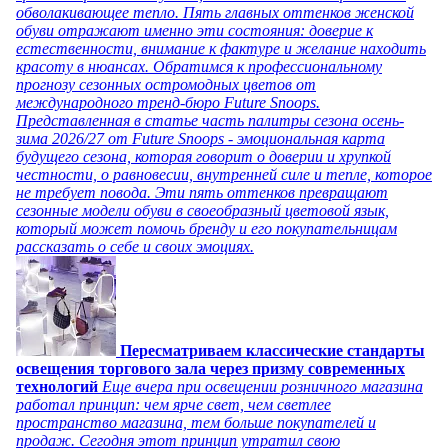
обволакивающее тепло. Пять главных оттенков женской
обуви отражают именно эти состояния: доверие к
естественности, внимание к фактуре и желание находить
красоту в нюансах. Обратимся к профессиональному
прогнозу сезонных остромодных цветов от
международного тренд-бюро Future Snoops.
Представленная в статье часть палитры сезона осень-
зима 2026/27 от Future Snoops - эмоциональная карта
будущего сезона, которая говорит о доверии и хрупкой
честности, о равновесии, внутренней силе и тепле, которое
не требует повода. Эти пять оттенков превращают
сезонные модели обуви в своеобразный цветовой язык,
который может помочь бренду и его покупательницам
рассказать о себе и своих эмоциях.
Пересматриваем классические стандарты
освещения торгового зала через призму современных
технологий
Еще вчера при освещении розничного магазина
работал принцип: чем ярче свет, чем светлее
пространство магазина, тем больше покупателей и
продаж. Сегодня этот принцип утратил свою