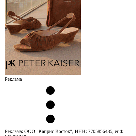
сникерины (гибридный вариант балеток и
кроссовок обтекаемой формы и с тонкой подошвой).
Но в модели Miu Miu Bubble присутствует еще и…
05.08.2026
3925
Реклама
Реклама: ООО "Каприс Восток", ИНН: 7705856435, erid: