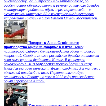
быстрорастущее. О трендах в онлайн-торговле, об
особенностях обувного рынка и рекомендациях для брендов,
планирующих продавать обувь через маркетплейс – в
эксклюзивном интервью SR с коммерческим директором
направления «Обувь» в Ozon Fashion Ольгой Москвичевой.
Поворот к Азии. Особенности
производства обуви на фабрике в Китае
Поиск
партнерской фабрики для производства обуви – процесс
непростой. Сегодня многие российские бренды отшивают
свои коллекции на фабриках в Китае. В концепцию
основанного в 2019 году бренда женской обуви N.early
N.aked легла идея выпуска туфель, походящих для танцев, с
идеальной посадкой по ноге. Первоначально обувь
отшивалась в Европе, но уже в 2022 году производство
обуви перенесли в Китай.
Как конкурировать с маркетплейсами в