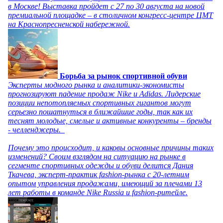
в Москве! Выставка пройдет с 27 по 30 августа на новой
премиальной площадке – в столичном конгресс-центре ЦМТ
на Краснопресненской набережной.
Борьба за рынок спортивной обуви
Эксперты модного рынка и аналитики-экономисты
прогнозируют падение продаж Nike и Adidas. Лидерские
позиции непотопляемых спортивных гигантов могут
серьезно пошатнуться в ближайшие годы, так как их
теснят молодые, смелые и активные конкуренты – бренды
- челленджеры.
Почему это происходит, и каковы основные причины таких
изменений? Своим взглядом на ситуацию на рынке в
сегменте спортивных одежды и обуви делится Дания
Ткачева, эксперт-практик fashion-рынка с 20-летним
опытом управления продажами, имеющий за плечами 13
лет работы в команде Nike Russia и fashion-ритейле.