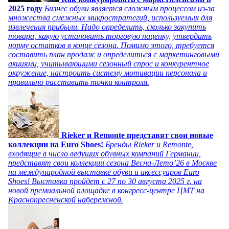
2025 году
Бизнес обуви является сложным процессом из-за
множества смежных микростратегий, используемых для
извлечения прибыли. Надо определить, сколько закупить
товара, какую установить торговую наценку, утвердить
норму остатков в конце сезона. Помимо этого, требуется
составить план продаж и определиться с маркетинговыми
акциями, учитывающими сезонный спрос и конкурентное
окружение, настроить систему мотивации персонала и
правильно расставить точки контроля.
Rieker и Remonte представят свои новые
коллекции на Euro Shoes!
Бренды Rieker и Remonte,
входящие в число ведущих обувных компаний Германии,
представят свои коллекции сезона Весна-Лето’26 в Москве
на международной выставке обуви и аксессуаров Euro
Shoes! Выставка пройдет c 27 по 30 августа 2025 г. на
новой премиальной площадке в конгресс-центре ЦМТ на
Краснопресненской набережной.