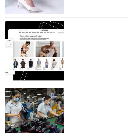
половину из них (494) прислали дизайнеры,
коллекции которых не были представлены в…
07.08.2026
746
BALLINA представит свои новинки на Euro
Shoes
Компания BALLINA Guangzhou Lihuang Footwear
Co., Ltd., основанная в 2011 году и расположенная в
Гуанчжоу, столице моды Китая, является
профессиональной обувной компанией,
объединяющей разработку, производство и…
07.08.2026
614
На платформе Lamoda - новый раздел и
условия продвижения локальных
дизайнерских марок
Российский маркетплейс Lamoda решил обновить
раздел для продажи продукции локальных