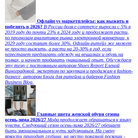
Офлайн vs маркетплейсы: как выжить и
победить в 2026?
В России доля e commerce выросла с 5% в
2019 году до почти 23% в 2024 году и продолжает расти,
по прогнозам аналитиков рынка электронной коммерции, к
2029 году составит более 30%. Офлайн-ритейл же может
не просто выжить, а расти на 20-30% в год, если
перестанет предлагать одежду на вешалках и обувь на
полках, и начнет продавать уникальный опыт. Обсуждаем
эту тему с постоянным автором Shoes Report Еленой
Виноградовой, экспертом по закупкам и продажам в fashion-
бизнесе, автором блога для ритейла и байеров Fashion
Business Blog.
Главные цвета женской обуви сезона
осень-зима 2026/27
Мода продолжает обращаться к языку
чувств. Следующий сезон осень-зима 2026/27 обещает
быть эмоциональным и чуть задумчивым. На смену
яркости приходит глубина, на место показной роскоши -