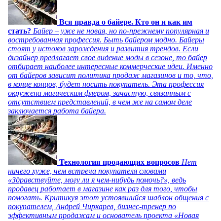
Вся правда о байере. Кто он и как им
стать?
Байер – уже не новая, но по-прежнему популярная и
востребованная профессия. Быть байером модно. Байеры
стоят у истоков зарождения и развития трендов. Если
дизайнер предлагает свое видение моды в сезоне, то байер
отбирает наиболее интересные коммерческие идеи. Именно
от байеров зависит политика продаж магазинов и то, что,
в конце концов, будет носить покупатель. Эта профессия
окружена магическим флером, зачастую, связанным с
отсутствием представлений, в чем же на самом деле
заключается работа байера.
Технология продающих вопросов
Нет
ничего хуже, чем встреча покупателя словами
«Здравствуйте, могу ли я чем-нибудь помочь?», ведь
продавец работает в магазине как раз для того, чтобы
помогать. Критикуя этот устоявшийся шаблон общения с
покупателем, Андрей Чиркарев, бизнес-тренер по
эффективным продажам и основатель проекта «Новая