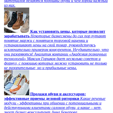
материалов делаются подошвы обуви и чем хорош каждый
из них.
Как установить цены, которые позволят
зарабатывать
Некоторые бизнесмены до сих пор путают
понятие маржи с понятием торговой наценки и
устанавливают цены на свой товар, руководствуясь
исключительно примером конкурентов. Неудивительно, что
они разоряются! Аналитик компании «Академия розничных
технологий» Максим Горшков дает несколько советов и
формул, с помощью которых можно установить не только
не разорительные, но и прибыльные цены.
Продажи обуви и аксессуаров:
эффективные приемы деловой риторики
Какие речевые
модули - эффективны при общении с потенциальными и
действующими клиентами салонов обуви, а какие – нет,
знает бизнес-консультант Анна Бочарова.