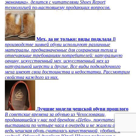
экономика», делится с читателями Shoes Report
технологией по-настоящему продающих вопросов.
Мех, да не только: виды подклада
В
производстве зимней обуви используют различные
материалы, предназначенные для сохранения тепла и
отвечающие требованиям потребителей: натуральную
овчину, искусственный мех, искусственный мех из
натуральной шерсти и другие. Все виды подкладочного
меха имеют свои достоинства и недостатки. Рассмотрим
свойства каждого из них.
Лучшие модели чешской обуви прошлого
В советские времена за обувью из Чехословакии,
продававшейся у нас под брендом «Цебо», покупатели
выстаивали по четыре часа в очереди и не жалели об этом,
ведь чешская обувь считалась качественной, удобной и