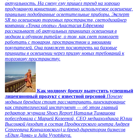
актуальность. На смену ему пришел тренд на хорошо
продуманную концепцию, грамотно используемое освещение,
правильно подобранные осветительные приборы. Эксперт
SR по освещению торговых пространств, светодизайнер
компании «Точка опоры» Анастасия Ефремова
рассказывает об актуальных принципах освещения в
модном и обувном ритейле, о том, как свет помогает
работать с товаром, пространством и эмоциями
покупателей. Она поможет посмотреть на базовые
принципы в освещении через призму новых требований к
торговому пространству.
Как модному бренду выпустить успешный
лицензионный продукт с известной персоной
Почему
модным брендам стоит рассматривать лицензирование
как стратегический инструмент — об этом главный
редактор журнала Shoes Report Наталья Тимашова
побеседовала с Марией Козеевой, СЕО медиахолдинга Юлии
Высоцкой (входит в состав Продюсерского центра Андрея
Сергеевича Кончаловского) и бренд-директором бизнесов
«Едим Дома» и Julia Vysotskaya.