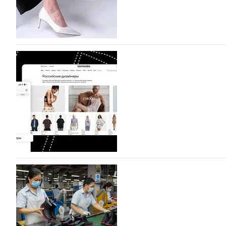
BALLINA представит свои новинки на Euro Sh
Компания BALLINA Guangzhou Lihuang Footwear Co., Ltd
Гуанчжоу, столице моды Китая, является профессиона
разработку, производство и…
07.08.2026
289
На платформе Lamoda - новый раздел и усл
дизайнерских марок
Российский маркетплейс Lamoda решил обновить разде
марок одежды, обуви и аксессуаров. Бренды также по