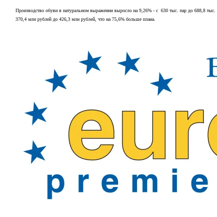
Производство обуви в натуральном выражении выросло на 9,26% - с 630 тыс. пар до 688,8 тыс. 
370,4 млн рублей до 426,3 млн рублей, что на 75,6% больше плана.