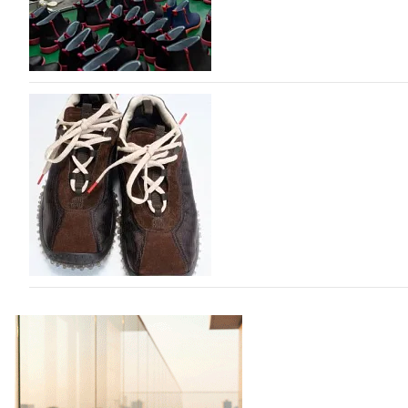
06.08.2026
462
Объем мирового производства обуви в 2025 г
В 2025 году мировое производство обуви практически н
на 0,1% до 24,6 млрд пар, - данные опубликованы в а
2026», Португальской ассоциацией…
06.08.2026
604
Miu Miu в сезоне Осень-Зима 2026 перевыпуст
Популярный силуэт бренда,1999 года выпуска, соответ
сникерины (гибридный вариант балеток и кроссовок об
модели Miu Miu Bubble присутствует еще и…