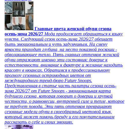
Главные цвета женской обуви сезона
осень-зима 2026/27
Мода продолжает обращаться к языку
чувств. Следующий сезон осень-зима 2026/27 обещает
быть эмоциональным и чуть задумчивым. На смену
яркости приходит глубина, на место показной роскоши -
обволакивающее тепло. Пять главных оттенков женской
обуви отражают именно эти состояния: доверие к
естественности, внимание к фактуре и желание находить
красоту в нюансах. Обратимся к профессиональному
прогнозу сезонных остромодных цветов от
международного тренд-бюро Future Snoops.
Представленная в статье часть палитры сезона осень-
зима 2026/27 от Future Snoops - эмоциональная карта
будущего сезона, которая говорит о доверии и хрупкой
честности, о равновесии, внутренней силе и тепле, которое
не требует повода. Эти пять оттенков превращают
сезонные модели обуви в своеобразный цветовой язык,
который может помочь бренду и его покупательницам
рассказать о себе и своих эмоциях.