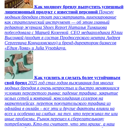
Как модному бренду выпустить успешный
лицензионный продукт с известной персоной
Почему
модным брендам стоит рассматривать лицензирование
как стратегический инструмент — об этом главный
редактор журнала Shoes Report Наталья Тимашова
побеседовала с Марией Козеевой, СЕО медиахолдинга Юлии
Высоцкой (входит в состав Продюсерского центра Андрея
Сергеевича Кончаловского) и бренд-директором бизнесов
«Едим Дома» и Julia Vysotskaya.
Как усилить и сделать более устойчивым
свой бренд
2025 год стал годом выживания для многих
модных брендов в очень непростых и быстро меняющихся
условиях перегретого рынка: падение трафика, закрытие
целых сетей и компаний, консолидация селлеров на
маркетплейсах, переток покупательского трафика из
офлайна в онлайн – все эти и другие факторы влияли на
всех и особенно на слабых, на тех, кто переживал те или
иные проблемы. Рынок перешел к сберегательному
потреблению. Кто-то считает, что это кризис, а наш