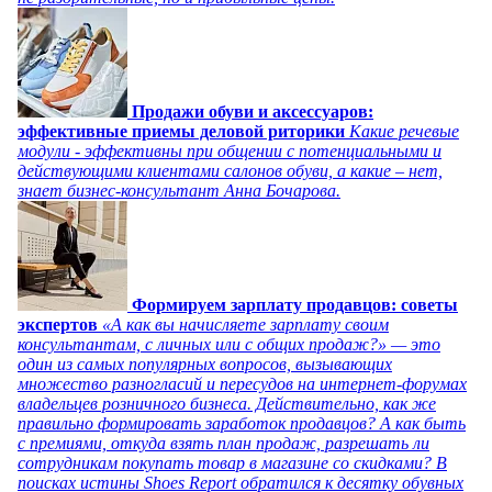
Продажи обуви и аксессуаров:
эффективные приемы деловой риторики
Какие речевые
модули - эффективны при общении с потенциальными и
действующими клиентами салонов обуви, а какие – нет,
знает бизнес-консультант Анна Бочарова.
Формируем зарплату продавцов: советы
экспертов
«А как вы начисляете зарплату своим
консультантам, с личных или с общих продаж?» — это
один из самых популярных вопросов, вызывающих
множество разногласий и пересудов на интернет-форумах
владельцев розничного бизнеса. Действительно, как же
правильно формировать заработок продавцов? А как быть
с премиями, откуда взять план продаж, разрешать ли
сотрудникам покупать товар в магазине со скидками? В
поисках истины Shoes Report обратился к десятку обувных