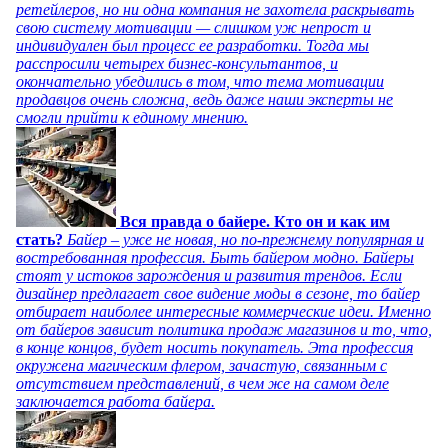
ретейлеров, но ни одна компания не захотела раскрывать
свою систему мотивации — слишком уж непрост и
индивидуален был процесс ее разработки. Тогда мы
расспросили четырех бизнес-консультантов, и
окончательно убедились в том, что тема мотивации
продавцов очень сложна, ведь даже наши эксперты не
смогли прийти к единому мнению.
Вся правда о байере. Кто он и как им
стать?
Байер – уже не новая, но по-прежнему популярная и
востребованная профессия. Быть байером модно. Байеры
стоят у истоков зарождения и развития трендов. Если
дизайнер предлагает свое видение моды в сезоне, то байер
отбирает наиболее интересные коммерческие идеи. Именно
от байеров зависит политика продаж магазинов и то, что,
в конце концов, будет носить покупатель. Эта профессия
окружена магическим флером, зачастую, связанным с
отсутствием представлений, в чем же на самом деле
заключается работа байера.