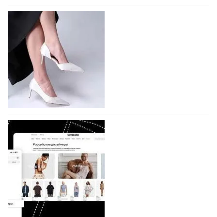
На участие в Московской неделе моды
подано 1047 заявок
На участие в седьмой Московской неделе моды,
которая пройдет в российской столице с 26 сентября
по 1 октября, уже подано 1047 заявок. Примерно
половину из них (494) прислали дизайнеры,
коллекции которых не были представлены в…
07.08.2026
667
BALLINA представит свои новинки на Euro
Shoes
Компания BALLINA Guangzhou Lihuang Footwear
Co., Ltd., основанная в 2011 году и расположенная в
Гуанчжоу, столице моды Китая, является
профессиональной обувной компанией,
объединяющей разработку, производство и…