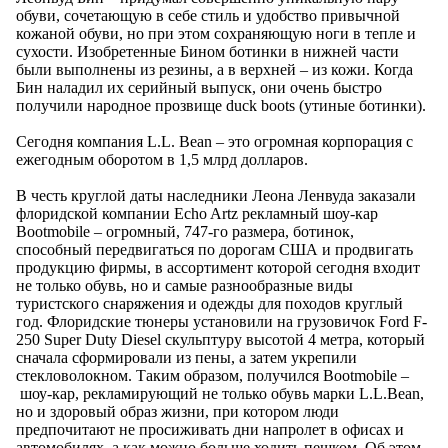
обуви, сочетающую в себе стиль и удобство привычной
кожаной обуви, но при этом сохраняющую ноги в тепле и
сухости. Изобретенные Бином ботинки в нижней части
были выполнены из резины, а в верхней – из кожи. Когда
Бин наладил их серийный выпуск, они очень быстро
получили народное прозвище duck boots (утиные ботинки).
Сегодня компания L.L. Bean – это огромная корпорация с
ежегодным оборотом в 1,5 млрд долларов.
В честь круглой даты наследники Леона Ленвуда заказали
флоридской компании Echo Artz рекламный шоу-кар
Bootmobile – огромный, 747-го размера, ботинок,
способный передвигаться по дорогам США и продвигать
продукцию фирмы, в ассортимент которой сегодня входит
не только обувь, но и самые разнообразные виды
туристского снаряжения и одежды для походов круглый
год. Флоридские тюнеры установили на грузовичок Ford F-
250 Super Duty Diesel скульптуру высотой 4 метра, который
сначала сформировали из пены, а затем укрепили
стекловолокном. Таким образом, получился Bootmobile –
шоу-кар, рекламирующий не только обувь марки L.L.Bean,
но и здоровый образ жизни, при котором люди
предпочитают не просиживать дни напролет в офисах и
автомобилях, а как можно больше ходить пешком. Об этом