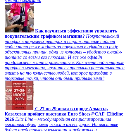
команда магазина.
Как научиться эффективно управлять
покупательским трафиком магазина?
Покупательский
трафик в торговых центрах и стрит-ритейле падает,
люди стали реже ходить за покупками в офлайн по ряду
объективных причин, одна из которых – удобство онлайн-
шопинга со всеми его плюсами. И все же офлайн
продолжает жить и развиваться. Как взять под контроль
трафик в магазинах, научиться правильно рассчитывать и
влиять на то количество людей, которое приходит в
торговые точки, чтобы они были прибыльными?
C 27 по 29 июля в городе Алматы,
Казахстан пройдет выставка Euro Shoes@CAF_Eliteline
2026
Elite Line – международная специализированная
выставка обуви, меха, кожи и аксессуаров. На выставке
будут представлены коллекции зарубежных и