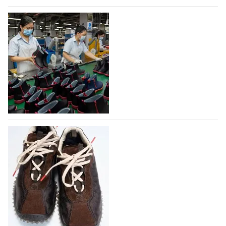
07.08.2026
526
На платформе Lamoda - новый раздел и
условия продвижения локальных
дизайнерских марок
Российский маркетплейс Lamoda решил обновить
раздел для продажи продукции локальных
дизайнерских марок одежды, обуви и аксессуаров.
Бренды также получат маркетинговую…
06.08.2026
707
Объем мирового производства обуви в
2025 году практически не увеличился
В 2025 году мировое производство обуви
практически не изменилось, зафиксировав
незначительный рост на 0,1% до 24,6 млрд пар, -
данные опубликованы в аналитическом вестнике
«Всемирный ежегодник обуви 2026», Португальской