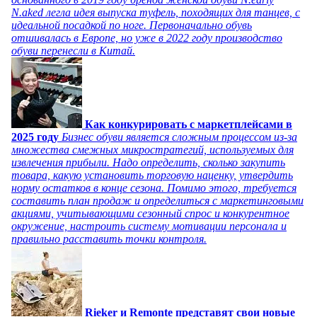
N.aked легла идея выпуска туфель, походящих для танцев, с
идеальной посадкой по ноге. Первоначально обувь
отшивалась в Европе, но уже в 2022 году производство
обуви перенесли в Китай.
Как конкурировать с маркетплейсами в
2025 году
Бизнес обуви является сложным процессом из-за
множества смежных микростратегий, используемых для
извлечения прибыли. Надо определить, сколько закупить
товара, какую установить торговую наценку, утвердить
норму остатков в конце сезона. Помимо этого, требуется
составить план продаж и определиться с маркетинговыми
акциями, учитывающими сезонный спрос и конкурентное
окружение, настроить систему мотивации персонала и
правильно расставить точки контроля.
Rieker и Remonte представят свои новые