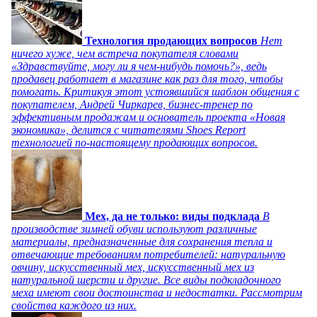
Технология продающих вопросов
Нет
ничего хуже, чем встреча покупателя словами
«Здравствуйте, могу ли я чем-нибудь помочь?», ведь
продавец работает в магазине как раз для того, чтобы
помогать. Критикуя этот устоявшийся шаблон общения с
покупателем, Андрей Чиркарев, бизнес-тренер по
эффективным продажам и основатель проекта «Новая
экономика», делится с читателями Shoes Report
технологией по-настоящему продающих вопросов.
Мех, да не только: виды подклада
В
производстве зимней обуви используют различные
материалы, предназначенные для сохранения тепла и
отвечающие требованиям потребителей: натуральную
овчину, искусственный мех, искусственный мех из
натуральной шерсти и другие. Все виды подкладочного
меха имеют свои достоинства и недостатки. Рассмотрим
свойства каждого из них.