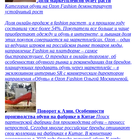
Доля маркетплейсов будет расти
Категория обуви на Ozon Fashion демонстрирует
устойчивый рост
Доля онлайн-продаж в fashion растет, и в прошлом году
составила уже более 54%. Покупатели все больше и чаще
приобретают одежду и обувь в интернете, и львиная доля
этих покупок совершается на маркетплейсах. Ozon – один
из ведущих игроков на российском рынке товаров моды,
направление Fashion на платформе – самое
быстрорастущее. О трендах в онлайн-торговле, об
особенностях обувного рынка и рекомендациях для брендов,
планирующих продавать обувь через маркетплейс – в
эксклюзивном интервью SR с коммерческим директором
направления «Обувь» в Ozon Fashion Ольгой Москвичевой.
Поворот к Азии. Особенности
производства обуви на фабрике в Китае
Поиск
партнерской фабрики для производства обуви – процесс
непростой. Сегодня многие российские бренды отшивают
свои коллекции на фабриках в Китае. В концепцию
основанного в 2019 году бренда женской обуви N.early