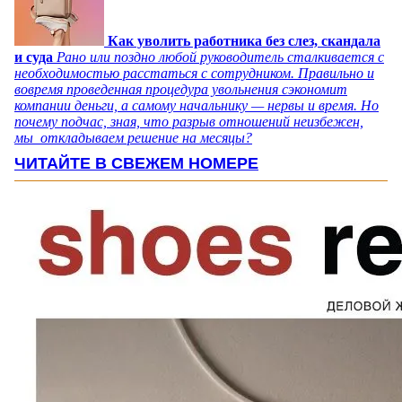
Как уволить работника без слез, скандала
и суда
Рано или поздно любой руководитель сталкивается с
необходимостью расстаться с сотрудником. Правильно и
вовремя проведенная процедура увольнения сэкономит
компании деньги, а самому начальнику — нервы и время. Но
почему подчас, зная, что разрыв отношений неизбежен,
мы откладываем решение на месяцы?
ЧИТАЙТЕ В СВЕЖЕМ НОМЕРЕ