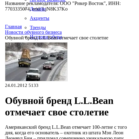
Название рекламодателя: ООО "Рикер Восток", ИНН:
7703335074, erid: LjN8K37Ko
Дизайн
Акценты
Главная
Тренды
Новости обувного бизнеса
Истории обуви
Обувной бренд L.L.Bean отмечает свое столетие
Производство
24.01.2012
5133
Обувной бренд L.L.Bean
отмечает свое столетие
Американский бренд L.L.Bean отмечает 100-летие с того
дня, когда его основатель – охотник из штата Мэн Леон
Леонвуд Бин – придумал совершенно уникальную пару