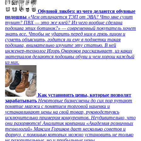
Обувной ликбез: из чего делаются обувные
подошвы
«Чем отличается ТЭП от ЭВА? Что мне сулит
тунит? ПВХ — это же клей? Из чего вообще сделана
подошва этих ботинок?» — современный покупатель хочет
знать все. Чтобы не ударить перед ним в грязь лицом и
суметь объяснить, годится ли ему в подметки такая
подошва, внимательно изучите эту статью. В ней
инженер-технолог Игорь Окороков рассказывает, из каких
материалов делаются подошвы обуви и чем хорош каждый
из них.
Как установить цены, которые позволят
зарабатывать
Некоторые бизнесмены до сих пор путают
понятие маржи с понятием торговой наценки и
устанавливают цены на свой товар, руководствуясь
исключительно примером конкурентов. Неудивительно, что
они разоряются! Аналитик компании «Академия розничных
технологий» Максим Горшков дает несколько советов и
формул, с помощью которых можно установить не только
не разорительные, но и прибыльные цены.