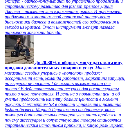
эксперт - бизнес-консультант по управлению продажами и
стратегическому развитию для fashion-брендов Дания
Ткачева – называет это взрослением рынка. И предлагает
проблемным компаниям свой авторский инструмент
диагностики бизнеса и возможностей его оздоровления и
выхода из кризиса. Этот инструмент эксперт назвала
пирамидой зрелости бренда.
До 20-30% к обороту могут дать магазину
продажи дополнительных товаров и услуг
Многие
магазины сегодня уперлись в «потолок» продаж:
ассортимент есть, команда работает, маркетинг запущен,
но выручка не растет. Где искать возможности для
роста? В действительности ресурсы для роста скрыты
прямо в чеке покупателя. И речь не о повышении цен, а об
умение предложить клиенту больше ценности в момент
покупки. С экспертом SR в области управления и развития
fashion-бизнеса Марией Герасименко разбираемся, как с
помощью дополнительных товаров увеличить продажи, и
почему аксессуары и сопутствующие товары становятся
стратегическим источником прибыли, и какую роль играет