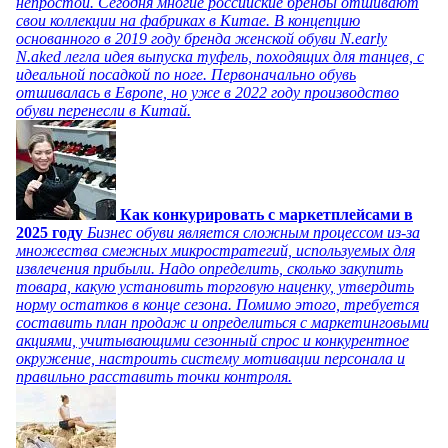
непростой. Сегодня многие российские бренды отшивают
свои коллекции на фабриках в Китае. В концепцию
основанного в 2019 году бренда женской обуви N.early
N.aked легла идея выпуска туфель, походящих для танцев, с
идеальной посадкой по ноге. Первоначально обувь
отшивалась в Европе, но уже в 2022 году производство
обуви перенесли в Китай.
Как конкурировать с маркетплейсами в
2025 году
Бизнес обуви является сложным процессом из-за
множества смежных микростратегий, используемых для
извлечения прибыли. Надо определить, сколько закупить
товара, какую установить торговую наценку, утвердить
норму остатков в конце сезона. Помимо этого, требуется
составить план продаж и определиться с маркетинговыми
акциями, учитывающими сезонный спрос и конкурентное
окружение, настроить систему мотивации персонала и
правильно расставить точки контроля.