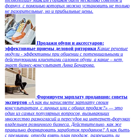
технологий» Максим Горшков дает несколько советов и
формул, с помощью которых можно установить не только
не разорительные, но и прибыльные цены.
Продажи обуви и аксессуаров:
эффективные приемы деловой риторики
Какие речевые
модули - эффективны при общении с потенциальными и
действующими клиентами салонов обуви, а какие – нет,
знает бизнес-консультант Анна Бочарова.
Формируем зарплату продавцов: советы
экспертов
«А как вы начисляете зарплату своим
консультантам, с личных или с общих продаж?» — это
один из самых популярных вопросов, вызывающих
множество разногласий и пересудов на интернет-форумах
владельцев розничного бизнеса. Действительно, как же
правильно формировать заработок продавцов? А как быть
с премиями, откуда взять план продаж, разрешать ли