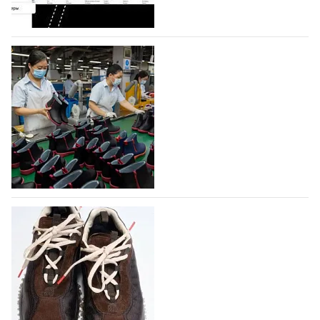
профессиональной обувной компанией,
объединяющей разработку, производство и…
07.08.2026
592
На платформе Lamoda - новый раздел и
условия продвижения локальных
дизайнерских марок
Российский маркетплейс Lamoda решил обновить
раздел для продажи продукции локальных
дизайнерских марок одежды, обуви и аксессуаров.
Бренды также получат маркетинговую…
06.08.2026
775
Объем мирового производства обуви в
2025 году практически не увеличился
В 2025 году мировое производство обуви
практически не изменилось, зафиксировав
незначительный рост на 0,1% до 24,6 млрд пар, -