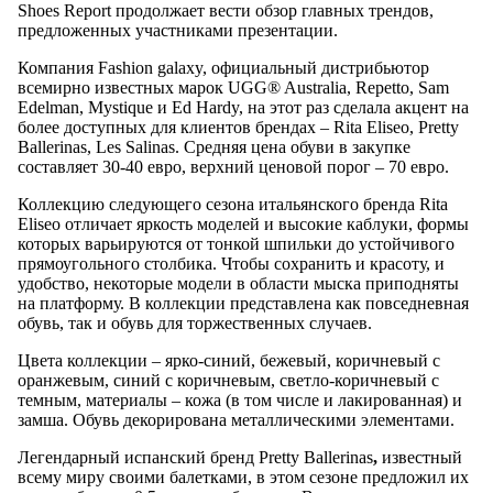
Shoes Report продолжает вести обзор главных трендов,
предложенных участниками презентации.
Компания Fashion galaxy, официальный дистрибьютор
всемирно известных марок UGG® Australia, Repetto, Sam
Edelman, Mystique и Ed Hardy, на этот раз сделала акцент на
более доступных для клиентов брендах – Rita Eliseo, Pretty
Ballerinas, Les Salinas. Средняя цена обуви в закупке
составляет 30-40 евро, верхний ценовой порог – 70 евро.
Коллекцию следующего сезона итальянского бренда Rita
Eliseo отличает яркость моделей и высокие каблуки, формы
которых варьируются от тонкой шпильки до устойчивого
прямоугольного столбика. Чтобы сохранить и красоту, и
удобство, некоторые модели в области мыска приподняты
на платформу. В коллекции представлена как повседневная
обувь, так и обувь для торжественных случаев.
Цвета коллекции – ярко-синий, бежевый, коричневый с
оранжевым, синий с коричневым, светло-коричневый с
темным, материалы – кожа (в том числе и лакированная) и
замша. Обувь декорирована металлическими элементами.
Легендарный испанский бренд Pretty Ballerinas
,
известный
всему миру своими балетками, в этом сезоне предложил их