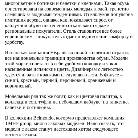
многоцветные ботинки и балетки с клепками. Такая обувь
ориентирована на современных молодых людей, трепетно
следящих за модными тенденциями. Из каблуков популярна
имитация дерева, однако, как показывает спрос, от
каблучной обуви постепенно отказываются даже
региональные покупатели. Стиль становится все более
европейским – покупатель отдает предпочтение комфорту и
удобству.
Испанская компания Hispanitasв новой коллекции отразила
все национальные традиции производства обуви. Модели
этой марки сочетают в себе удобную колодку и яркие
насыщенные испанские цвета. Дизайнерам с легкостью
удается играть с красками следующего лета. В фокусе –
синий, красный, черный, персиковый, оранжевый и
коричневый.
Модельный ряд так же богат, как и цветовая палитра, в
коллекции есть туфли на небольшом каблуке, на танкетке,
балетки и ботильоны.
В коллекции Belmondo, которую представляет компания
TMHF group, много лаковых моделей. Надо сказать, что
модели с лаком станут настоящим хитом следующего
летнего сезона.