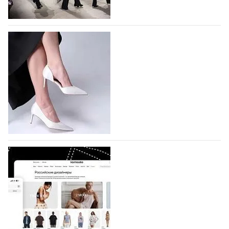
На участие в Московской неделе моды
подано 1047 заявок
На участие в седьмой Московской неделе моды,
которая пройдет в российской столице с 26 сентября
по 1 октября, уже подано 1047 заявок. Примерно
половину из них (494) прислали дизайнеры,
коллекции которых не были представлены в…
07.08.2026
726
BALLINA представит свои новинки на Euro
Shoes
Компания BALLINA Guangzhou Lihuang Footwear
Co., Ltd., основанная в 2011 году и расположенная в
Гуанчжоу, столице моды Китая, является