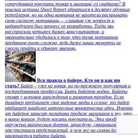
сотрудникам покупать товар в магазине со скидками? В
поисках истины Shoes Report обратился к десятку обувных
ретейлеров, но ни одна компания не захотела раскрывать
свою систему мотивации — слишком уж непрост и
индивидуален был процесс ее разработки. Тогда мы
расспросили четырех бизнес-консультантов, и
окончательно убедились в том, что тема мотивации
продавцов очень сложна, ведь даже наши эксперты не
смогли прийти к единому мнению.
Вся правда о байере. Кто он и как им
стать?
Байер – уже не новая, но по-прежнему популярная и
востребованная профессия. Быть байером модно. Байеры
стоят у истоков зарождения и развития трендов. Если
дизайнер предлагает свое видение моды в сезоне, то байер
отбирает наиболее интересные коммерческие идеи. Именно
от байеров зависит политика продаж магазинов и то, что,
в конце концов, будет носить покупатель. Эта профессия
окружена магическим флером, зачастую, связанным с
отсутствием представлений, в чем же на самом деле
заключается работа байера.