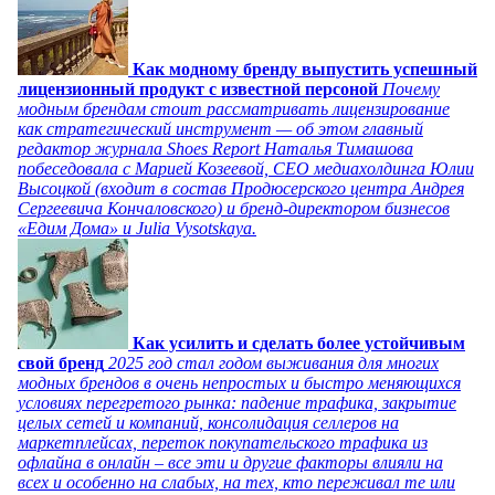
Как модному бренду выпустить успешный
лицензионный продукт с известной персоной
Почему
модным брендам стоит рассматривать лицензирование
как стратегический инструмент — об этом главный
редактор журнала Shoes Report Наталья Тимашова
побеседовала с Марией Козеевой, СЕО медиахолдинга Юлии
Высоцкой (входит в состав Продюсерского центра Андрея
Сергеевича Кончаловского) и бренд-директором бизнесов
«Едим Дома» и Julia Vysotskaya.
Как усилить и сделать более устойчивым
свой бренд
2025 год стал годом выживания для многих
модных брендов в очень непростых и быстро меняющихся
условиях перегретого рынка: падение трафика, закрытие
целых сетей и компаний, консолидация селлеров на
маркетплейсах, переток покупательского трафика из
офлайна в онлайн – все эти и другие факторы влияли на
всех и особенно на слабых, на тех, кто переживал те или