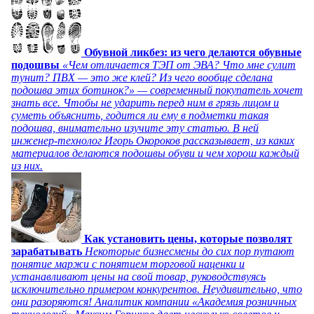
Обувной ликбез: из чего делаются обувные
подошвы
«Чем отличается ТЭП от ЭВА? Что мне сулит
тунит? ПВХ — это же клей? Из чего вообще сделана
подошва этих ботинок?» — современный покупатель хочет
знать все. Чтобы не ударить перед ним в грязь лицом и
суметь объяснить, годится ли ему в подметки такая
подошва, внимательно изучите эту статью. В ней
инженер-технолог Игорь Окороков рассказывает, из каких
материалов делаются подошвы обуви и чем хорош каждый
из них.
Как установить цены, которые позволят
зарабатывать
Некоторые бизнесмены до сих пор путают
понятие маржи с понятием торговой наценки и
устанавливают цены на свой товар, руководствуясь
исключительно примером конкурентов. Неудивительно, что
они разоряются! Аналитик компании «Академия розничных