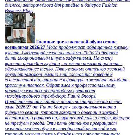
бизнесе, автором блога для ритейла и байеров Fashion
Business Blog.
Главные цвета женской обуви сезона
осень-зима 2026/27
Мода продолжает обращаться к языку
чувств. Следующий сезон осень-зима 2026/27 обещает
быть эмоциональным и чуть задумчивым. На смену
яркости приходит глубина, на место показной роскоши -
обволакивающее тепло. Пять главных оттенков женской
обуви отражают именно эти состояния: доверие к
естественности, внимание к фактуре и желание находить
красоту в нюансах. Обратимся к профессиональному
прогнозу сезонных остромодных цветов от
международного тренд-бюро Future Snoops.
Представленная в статье часть палитры сезона осень-
зима 2026/27 от Future Snoops - эмоциональная карта
будущего сезона, которая говорит о доверии и хрупкой
честности, о равновесии, внутренней силе и тепле, которое
не требует повода. Эти пять оттенков превращают
сезонные модели обуви в своеобразный цветовой язык,
который может помочь бренду и его покупательницам