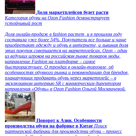
Доля маркетплейсов будет расти
Категория обуви на Ozon Fashion демонстрирует
устойчивый рост
Доля онлайн-продаж в fashion растет, и в прошлом году
составила уже более 54%. Покупатели все больше и чаще
приобретают одежду и обувь в интернете, и львиная доля
этих покупок совершается на маркетплейсах. Ozon – один
из ведущих игроков на российском рынке товаров моды,
направление Fashion на платформе – самое
быстрорастущее. О трендах в онлайн-торговле, об
особенностях обувного рынка и рекомендациях для брендов,
планирующих продавать обувь через маркетплейс – в
эксклюзивном интервью SR с коммерческим директором
направления «Обувь» в Ozon Fashion Ольгой Москвичевой.
Поворот к Азии. Особенности
производства обуви на фабрике в Китае
Поиск
партнерской фабрики для производства обуви – процесс