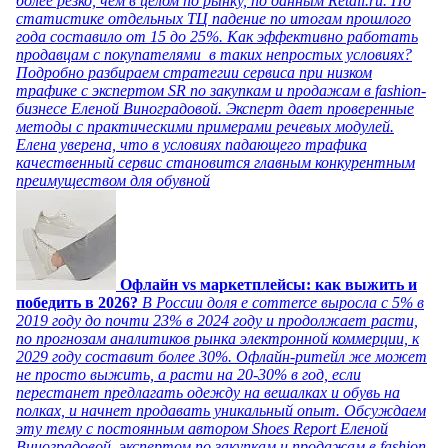
более резко, чем в целом по рынку, по данным Retail.ru. По
статистике отдельных ТЦ падение по итогам прошлого
года составило от 15 до 25%. Как эффективно работать
продавцам с покупателями в таких непростых условиях?
Подробно разбираем стратегии сервиса при низком
трафике с экспертом SR по закупкам и продажам в fashion-
бизнесе Еленой Виноградовой. Эксперт дает проверенные
методы с практическими примерами речевых модулей.
Елена уверена, что в условиях падающего трафика
качественный сервис становится главным конкурентным
преимуществом для обувной
Офлайн vs маркетплейсы: как выжить и
победить в 2026?
В России доля e commerce выросла с 5% в
2019 году до почти 23% в 2024 году и продолжает расти,
по прогнозам аналитиков рынка электронной коммерции, к
2029 году составит более 30%. Офлайн-ритейл же может
не просто выжить, а расти на 20-30% в год, если
перестанет предлагать одежду на вешалках и обувь на
полках, и начнет продавать уникальный опыт. Обсуждаем
эту тему с постоянным автором Shoes Report Еленой
Виноградовой, экспертом по закупкам и продажам в fashion-