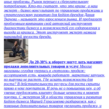
иные проблемы. Рынок перешел к сберегательному
потреблению. Кто-то считает, что это кризис, а наш
эксперт - бизнес-консультант по управлению продажами и
стратегическому развитию для fashion-брендов Дания
Ткачева – называет это взрослением рынка. И предлагает
проблемным компаниям свой авторский инструмент
диагностики бизнеса и возможностей его оздоровления и
выхода из кризиса. Этот инструмент эксперт назвала
пирамидой зрелости бренда.
До 20-30% к обороту могут дать магазину
продажи дополнительных товаров и услуг
Многие
магазины сегодня уперлись в «потолок» продаж:
ассортимент есть, команда работает, маркетинг запущен,
но выручка не растет. Где искать возможности для
роста? В действительности ресурсы для роста скрыты
прямо в чеке покупателя. И речь не о повышении цен, а об
умение предложить клиенту больше ценности в момент
покупки. С экспертом SR в области управления и развития
fashion-бизнеса Марией Герасименко разбираемся, как с
помощью дополнительных товаров увеличить продажи, и