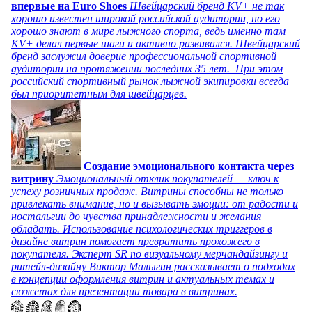
впервые на Euro Shoes
Швейцарский бренд KV+ не так
хорошо известен широкой российской аудитории, но его
хорошо знают в мире лыжного спорта, ведь именно там
KV+ делал первые шаги и активно развивался. Швейцарский
бренд заслужил доверие профессиональной спортивной
аудитории на протяжении последних 35 лет. При этом
российский спортивный рынок лыжной экипировки всегда
был приоритетным для швейцарцев.
Создание эмоционального контакта через
витрину
Эмоциональный отклик покупателей — ключ к
успеху розничных продаж. Витрины способны не только
привлекать внимание, но и вызывать эмоции: от радости и
ностальгии до чувства принадлежности и желания
обладать. Использование психологических триггеров в
дизайне витрин помогает превратить прохожего в
покупателя. Эксперт SR по визуальному мерчандайзингу и
ритейл-дизайну Виктор Малыгин рассказывает о подходах
в концепции оформления витрин и актуальных темах и
сюжетах для презентации товара в витринах.