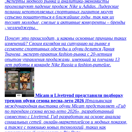
Эксперты модного рынка и аналитики-экономисты
прогнозируют падение продаж Nike и Adidas. Лидерские
позиции непотопляемых спортивных гигантов могут
серьезно пошатнуться в ближайшие годы, так как их
теснят молодые, смелые и активные конкуренты – бренды
- челленджеры.
Почему это происходит, и каковы основные причины таких
изменений? Своим взглядом на ситуацию на рынке в
сегменте спортивных одежды и обуви делится Дания
Ткачева, эксперт-практик fashion-рынка с 20-летним
опытом управления продажами, имеющий за плечами 13
лет работы в команде Nike Russia и fashion-ритейле.
Micam и Livetrend представили подборку
трендов обуви сезона весна-лето 2026
Итальянская
международная выставка обуви Micam представляет «Гид
по трендам сезона весна-лето 2026», разработанный
совместно с Livetrend. Гид разработан на основе анализа
социальных сетей, онлайн-маркетплейсов и модных показов,
а также с помощью новых технологий, таких как