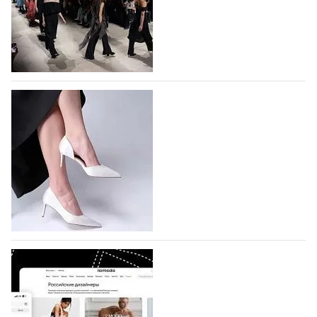
На участие в Московской неделе моды
подано 1047 заявок
На участие в седьмой Московской неделе моды,
которая пройдет в российской столице с 26 сентября
по 1 октября, уже подано 1047 заявок. Примерно
половину из них (494) прислали дизайнеры,
коллекции которых не были представлены в…
07.08.2026
567
BALLINA представит свои новинки на Euro
Shoes
Компания BALLINA Guangzhou Lihuang Footwear