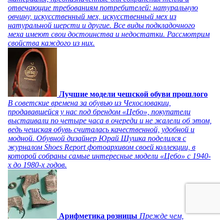
отвечающие требованиям потребителей: натуральную
овчину, искусственный мех, искусственный мех из
натуральной шерсти и другие. Все виды подкладочного
меха имеют свои достоинства и недостатки. Рассмотрим
свойства каждого из них.
Лучшие модели чешской обуви прошлого
В советские времена за обувью из Чехословакии,
продававшейся у нас под брендом «Цебо», покупатели
выстаивали по четыре часа в очереди и не жалели об этом,
ведь чешская обувь считалась качественной, удобной и
модной. Обувной дизайнер Юрай Шушка поделился с
журналом Shoes Report фотоархивом своей коллекции, в
которой собраны самые интересные модели «Цебо» с 1940-
х до 1980-х годов.
Арифметика розницы
Прежде чем,