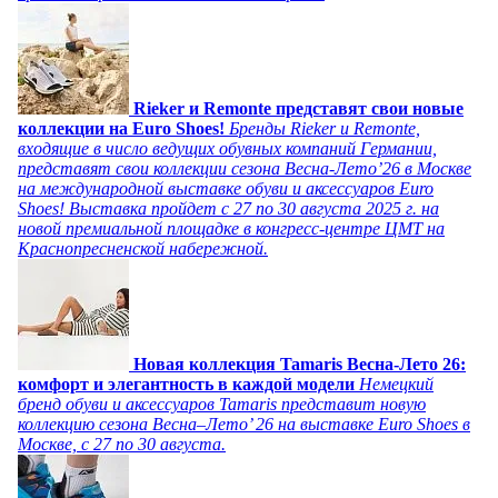
Rieker и Remonte представят свои новые
коллекции на Euro Shoes!
Бренды Rieker и Remonte,
входящие в число ведущих обувных компаний Германии,
представят свои коллекции сезона Весна-Лето’26 в Москве
на международной выставке обуви и аксессуаров Euro
Shoes! Выставка пройдет c 27 по 30 августа 2025 г. на
новой премиальной площадке в конгресс-центре ЦМТ на
Краснопресненской набережной.
Новая коллекция Tamaris Весна-Лето 26:
комфорт и элегантность в каждой модели
Немецкий
бренд обуви и аксессуаров Tamaris представит новую
коллекцию сезона Весна–Лето’ 26 на выставке Euro Shoes в
Москве, с 27 по 30 августа.