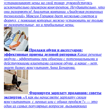
устанавливают цены на свой товар, руководствуясь
исключительно примером конкурентов. Неудивительно, что
они разоряются! Аналитик компании «Академия розничных
технологий» Максим Горшков дает несколько советов и
формул, с помощью которых можно установить не только
не разорительные, но и прибыльные цены.
Продажи обуви и аксессуаров:
эффективные приемы деловой риторики
Какие речевые
модули - эффективны при общении с потенциальными и
действующими клиентами салонов обуви, а какие – нет,
знает бизнес-консультант Анна Бочарова.
Формируем зарплату продавцов: советы
экспертов
«А как вы начисляете зарплату своим
консультантам, с личных или с общих продаж?» — это
один из самых популярных вопросов, вызывающих