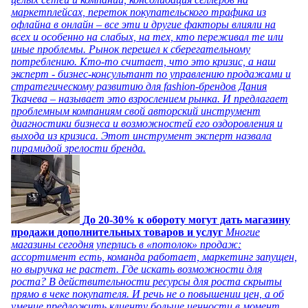
маркетплейсах, переток покупательского трафика из
офлайна в онлайн – все эти и другие факторы влияли на
всех и особенно на слабых, на тех, кто переживал те или
иные проблемы. Рынок перешел к сберегательному
потреблению. Кто-то считает, что это кризис, а наш
эксперт - бизнес-консультант по управлению продажами и
стратегическому развитию для fashion-брендов Дания
Ткачева – называет это взрослением рынка. И предлагает
проблемным компаниям свой авторский инструмент
диагностики бизнеса и возможностей его оздоровления и
выхода из кризиса. Этот инструмент эксперт назвала
пирамидой зрелости бренда.
До 20-30% к обороту могут дать магазину
продажи дополнительных товаров и услуг
Многие
магазины сегодня уперлись в «потолок» продаж:
ассортимент есть, команда работает, маркетинг запущен,
но выручка не растет. Где искать возможности для
роста? В действительности ресурсы для роста скрыты
прямо в чеке покупателя. И речь не о повышении цен, а об
умение предложить клиенту больше ценности в момент