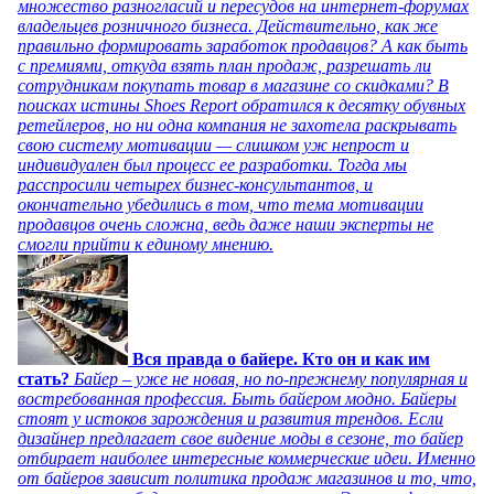
множество разногласий и пересудов на интернет-форумах
владельцев розничного бизнеса. Действительно, как же
правильно формировать заработок продавцов? А как быть
с премиями, откуда взять план продаж, разрешать ли
сотрудникам покупать товар в магазине со скидками? В
поисках истины Shoes Report обратился к десятку обувных
ретейлеров, но ни одна компания не захотела раскрывать
свою систему мотивации — слишком уж непрост и
индивидуален был процесс ее разработки. Тогда мы
расспросили четырех бизнес-консультантов, и
окончательно убедились в том, что тема мотивации
продавцов очень сложна, ведь даже наши эксперты не
смогли прийти к единому мнению.
Вся правда о байере. Кто он и как им
стать?
Байер – уже не новая, но по-прежнему популярная и
востребованная профессия. Быть байером модно. Байеры
стоят у истоков зарождения и развития трендов. Если
дизайнер предлагает свое видение моды в сезоне, то байер
отбирает наиболее интересные коммерческие идеи. Именно
от байеров зависит политика продаж магазинов и то, что,