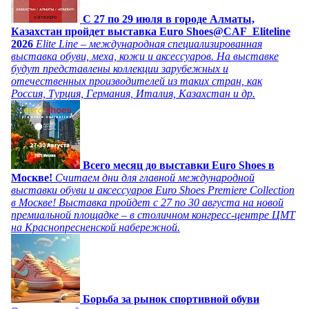
C 27 по 29 июля в городе Алматы,
Казахстан пройдет выставка Euro Shoes@CAF_Eliteline
2026
Elite Line – международная специализированная
выставка обуви, меха, кожи и аксессуаров. На выставке
будут представлены коллекции зарубежных и
отечественных производителей из таких стран, как
Россия, Турция, Германия, Италия, Казахстан и др.
Всего месяц до выставки Euro Shoes в
Москве!
Считаем дни для главной международной
выставки обуви и аксессуаров Euro Shoes Premiere Collection
в Москве! Выставка пройдет с 27 по 30 августа на новой
премиальной площадке – в столичном конгресс-центре ЦМТ
на Краснопресненской набережной.
Борьба за рынок спортивной обуви