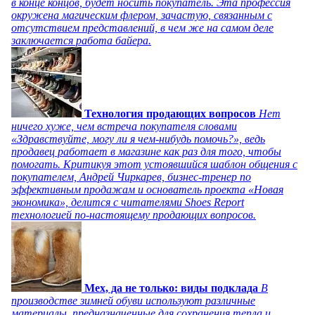
в конце концов, будет носить покупатель. Эта профессия
окружена магическим флером, зачастую, связанным с
отсутствием представлений, в чем же на самом деле
заключается работа байера.
Технология продающих вопросов
Нет
ничего хуже, чем встреча покупателя словами
«Здравствуйте, могу ли я чем-нибудь помочь?», ведь
продавец работает в магазине как раз для того, чтобы
помогать. Критикуя этот устоявшийся шаблон общения с
покупателем, Андрей Чиркарев, бизнес-тренер по
эффективным продажам и основатель проекта «Новая
экономика», делится с читателями Shoes Report
технологией по-настоящему продающих вопросов.
Мех, да не только: виды подклада
В
производстве зимней обуви используют различные
материалы, предназначенные для сохранения тепла и