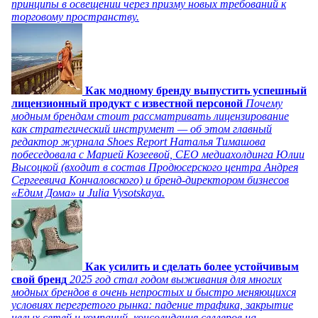
принципы в освещении через призму новых требований к
торговому пространству.
Как модному бренду выпустить успешный
лицензионный продукт с известной персоной
Почему
модным брендам стоит рассматривать лицензирование
как стратегический инструмент — об этом главный
редактор журнала Shoes Report Наталья Тимашова
побеседовала с Марией Козеевой, СЕО медиахолдинга Юлии
Высоцкой (входит в состав Продюсерского центра Андрея
Сергеевича Кончаловского) и бренд-директором бизнесов
«Едим Дома» и Julia Vysotskaya.
Как усилить и сделать более устойчивым
свой бренд
2025 год стал годом выживания для многих
модных брендов в очень непростых и быстро меняющихся
условиях перегретого рынка: падение трафика, закрытие
целых сетей и компаний, консолидация селлеров на