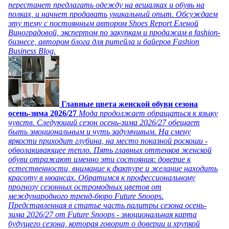
перестанет предлагать одежду на вешалках и обувь на
полках, и начнет продавать уникальный опыт. Обсуждаем
эту тему с постоянным автором Shoes Report Еленой
Виноградовой, экспертом по закупкам и продажам в fashion-
бизнесе, автором блога для ритейла и байеров Fashion
Business Blog.
Главные цвета женской обуви сезона
осень-зима 2026/27
Мода продолжает обращаться к языку
чувств. Следующий сезон осень-зима 2026/27 обещает
быть эмоциональным и чуть задумчивым. На смену
яркости приходит глубина, на место показной роскоши -
обволакивающее тепло. Пять главных оттенков женской
обуви отражают именно эти состояния: доверие к
естественности, внимание к фактуре и желание находить
красоту в нюансах. Обратимся к профессиональному
прогнозу сезонных остромодных цветов от
международного тренд-бюро Future Snoops.
Представленная в статье часть палитры сезона осень-
зима 2026/27 от Future Snoops - эмоциональная карта
будущего сезона, которая говорит о доверии и хрупкой