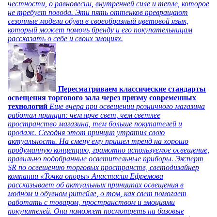
честности, о равновесии, внутренней силе и тепле, которое
не требует повода. Эти пять оттенков превращают
сезонные модели обуви в своеобразный цветовой язык,
который может помочь бренду и его покупательницам
рассказать о себе и своих эмоциях.
Пересматриваем классические стандарты
освещения торгового зала через призму современных
технологий
Еще вчера при освещении розничного магазина
работал принцип: чем ярче свет, чем светлее
пространство магазина, тем больше покупателей и
продаж. Сегодня этот принцип утратил свою
актуальность. На смену ему пришел тренд на хорошо
продуманную концепцию, грамотно используемое освещение,
правильно подобранные осветительные приборы. Эксперт
SR по освещению торговых пространств, светодизайнер
компании «Точка опоры» Анастасия Ефремова
рассказывает об актуальных принципах освещения в
модном и обувном ритейле, о том, как свет помогает
работать с товаром, пространством и эмоциями
покупателей. Она поможет посмотреть на базовые