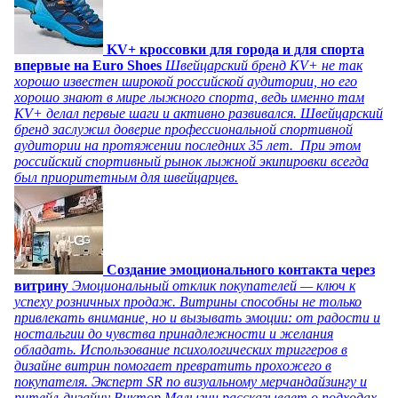
KV+ кроссовки для города и для спорта
впервые на Euro Shoes
Швейцарский бренд KV+ не так
хорошо известен широкой российской аудитории, но его
хорошо знают в мире лыжного спорта, ведь именно там
KV+ делал первые шаги и активно развивался. Швейцарский
бренд заслужил доверие профессиональной спортивной
аудитории на протяжении последних 35 лет. При этом
российский спортивный рынок лыжной экипировки всегда
был приоритетным для швейцарцев.
Создание эмоционального контакта через
витрину
Эмоциональный отклик покупателей — ключ к
успеху розничных продаж. Витрины способны не только
привлекать внимание, но и вызывать эмоции: от радости и
ностальгии до чувства принадлежности и желания
обладать. Использование психологических триггеров в
дизайне витрин помогает превратить прохожего в
покупателя. Эксперт SR по визуальному мерчандайзингу и
ритейл-дизайну Виктор Малыгин рассказывает о подходах