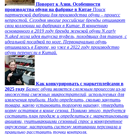
Поворот к Азии. Особенности
производства обуви на фабрике в Китае
Поиск
партнерской фабрики для производства обуви – процесс
непростой. Сегодня многие российские бренды отшивают
свои коллекции на фабриках в Китае. В концепцию
основанного в 2019 году бренда женской обуви N.early
N.aked легла идея выпуска туфель, походящих для танцев, с
идеальной посадкой по ноге. Первоначально обувь
отшивалась в Европе, но уже в 2022 году производство
обуви перенесли в Китай.
Как конкурировать с маркетплейсами в
2025 году
Бизнес обуви является сложным процессом из-за
множества смежных микростратегий, используемых для
извлечения прибыли. Надо определить, сколько закупить
товара, какую установить торговую наценку, утвердить
норму остатков в конце сезона. Помимо этого, требуется
составить план продаж и определиться с маркетинговыми
акциями, учитывающими сезонный спрос и конкурентное
окружение, настроить систему мотивации персонала и
правильно расставить точки контроля.