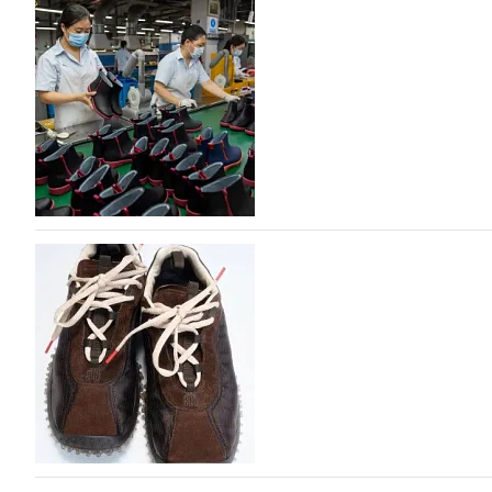
На платформе Lamoda - новый раздел и усл
дизайнерских марок
Российский маркетплейс Lamoda решил обновить разде
марок одежды, обуви и аксессуаров. Бренды также по
06.08.2026
272
Объем мирового производства обуви в 2025 г
В 2025 году мировое производство обуви практически н
на 0,1% до 24,6 млрд пар, - данные опубликованы в а
2026», Португальской ассоциацией…
06.08.2026
481