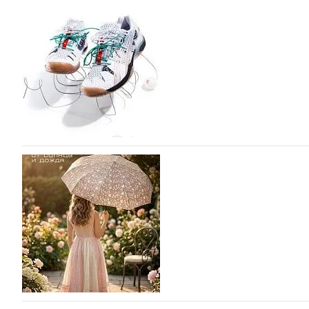
Miu Miu в сезоне Осень-Зима 2026 перевыпуст
Популярный силуэт бренда,1999 года выпуска, соответ
сникерины (гибридный вариант балеток и кроссовок об
модели Miu Miu Bubble присутствует еще и…
05.08.2026
1805
ASICS выпускает вторую коллаборацию с Little
моды
ASICS снова выпускает коллаборацию с Лос-Анджельски
Tennis. Интерес японского спортивного гиганта к сотр
пустом…
05.08.2026
1085