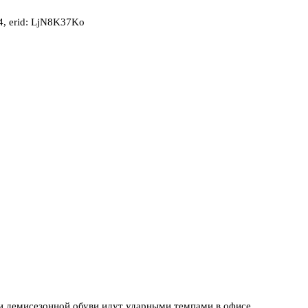
, erid: LjN8K37Ko
и демисезонной обуви идут ударными темпами в офисе