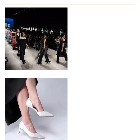
На участие в Московской неделе моды
подано 1047 заявок
На участие в седьмой Московской неделе моды,
которая пройдет в российской столице с 26 сентября
по 1 октября, уже подано 1047 заявок. Примерно
половину из них (494) прислали дизайнеры,
коллекции которых не были представлены в…