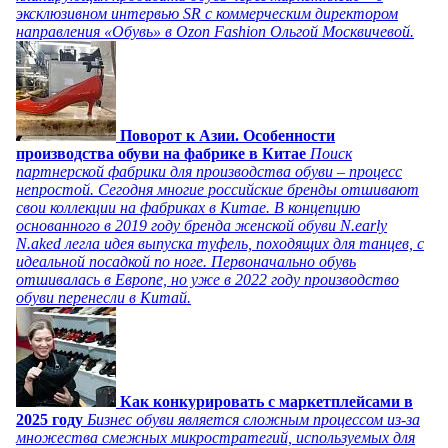
эксклюзивном интервью SR с коммерческим директором
направления «Обувь» в Ozon Fashion Ольгой Москвичевой.
Поворот к Азии. Особенности
производства обуви на фабрике в Китае
Поиск
партнерской фабрики для производства обуви – процесс
непростой. Сегодня многие российские бренды отшивают
свои коллекции на фабриках в Китае. В концепцию
основанного в 2019 году бренда женской обуви N.early
N.aked легла идея выпуска туфель, походящих для танцев, с
идеальной посадкой по ноге. Первоначально обувь
отшивалась в Европе, но уже в 2022 году производство
обуви перенесли в Китай.
Как конкурировать с маркетплейсами в
2025 году
Бизнес обуви является сложным процессом из-за
множества смежных микростратегий, используемых для