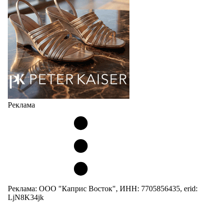
Но в модели Miu Miu Bubble присутствует еще и…
05.08.2026
3343
Реклама
Реклама: ООО "Каприс Восток", ИНН: 7705856435, erid:
LjN8K34jk