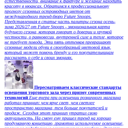
естественности, внимание к фактуре и желание находить
красоту в нюансах. Обратимся к профессиональному
прогнозу сезонных остромодных цветов от
международного тренд-бюро Future Snoops.
Представленная в статье часть палитры сезона осень-
зима 2026/27 от Future Snoops - эмоциональная карта
будущего сезона, которая говорит о доверии и хрупкой
честности, о равновесии, внутренней силе и тепле, которое
не требует повода. Эти пять оттенков превращают
сезонные модели обуви в своеобразный цветовой язык,
который может помочь бренду и его покупательницам
рассказать о себе и своих эмоциях.
Пересматриваем классические стандарты
освещения торгового зала через призму современных
технологий
Еще вчера при освещении розничного магазина
работал принцип: чем ярче свет, чем светлее
пространство магазина, тем больше покупателей и
продаж. Сегодня этот принцип утратил свою
актуальность. На смену ему пришел тренд на хорошо
продуманную концепцию, грамотно используемое освещение,