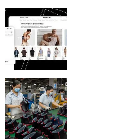
07.08.2026
701
BALLINA представит свои новинки на Euro
Shoes
Компания BALLINA Guangzhou Lihuang Footwear
Co., Ltd., основанная в 2011 году и расположенная в
Гуанчжоу, столице моды Китая, является
профессиональной обувной компанией,
объединяющей разработку, производство и…
07.08.2026
561
На платформе Lamoda - новый раздел и
условия продвижения локальных
дизайнерских марок
Российский маркетплейс Lamoda решил обновить
раздел для продажи продукции локальных
дизайнерских марок одежды, обуви и аксессуаров.
Бренды также получат маркетинговую…