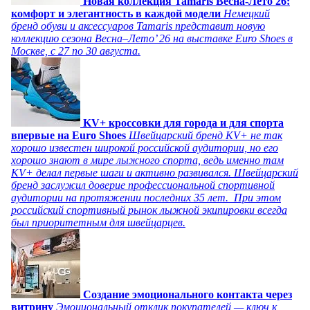
Новая коллекция Tamaris Весна-Лето 26:
комфорт и элегантность в каждой модели
Немецкий
бренд обуви и аксессуаров Tamaris представит новую
коллекцию сезона Весна–Лето’ 26 на выставке Euro Shoes в
Москве, с 27 по 30 августа.
KV+ кроссовки для города и для спорта
впервые на Euro Shoes
Швейцарский бренд KV+ не так
хорошо известен широкой российской аудитории, но его
хорошо знают в мире лыжного спорта, ведь именно там
KV+ делал первые шаги и активно развивался. Швейцарский
бренд заслужил доверие профессиональной спортивной
аудитории на протяжении последних 35 лет. При этом
российский спортивный рынок лыжной экипировки всегда
был приоритетным для швейцарцев.
Создание эмоционального контакта через
витрину
Эмоциональный отклик покупателей — ключ к