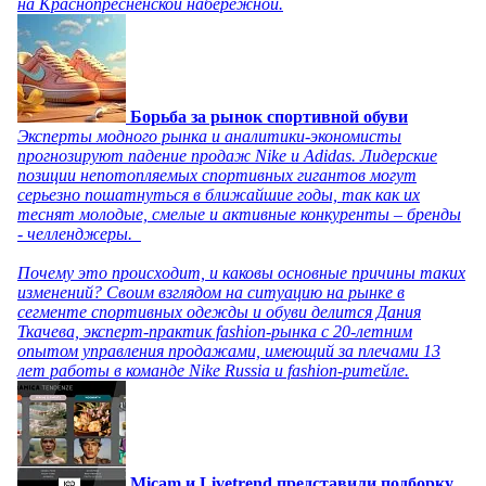
на Краснопресненской набережной.
Борьба за рынок спортивной обуви
Эксперты модного рынка и аналитики-экономисты
прогнозируют падение продаж Nike и Adidas. Лидерские
позиции непотопляемых спортивных гигантов могут
серьезно пошатнуться в ближайшие годы, так как их
теснят молодые, смелые и активные конкуренты – бренды
- челленджеры.
Почему это происходит, и каковы основные причины таких
изменений? Своим взглядом на ситуацию на рынке в
сегменте спортивных одежды и обуви делится Дания
Ткачева, эксперт-практик fashion-рынка с 20-летним
опытом управления продажами, имеющий за плечами 13
лет работы в команде Nike Russia и fashion-ритейле.
Micam и Livetrend представили подборку