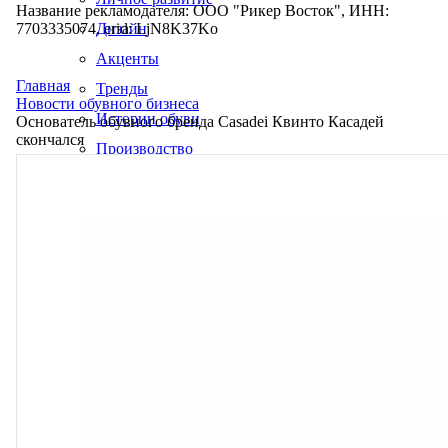
Название рекламодателя: ООО "Рикер Восток", ИНН:
7703335074, erid: LjN8K37Ko
Дизайн
Акценты
Главная
Тренды
Новости обувного бизнеса
Истории обуви
Основатель обувного бренда Casadei Квинто Касадей
скончался
Производство