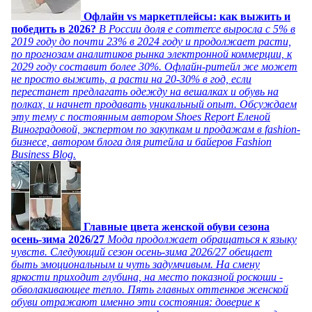
Офлайн vs маркетплейсы: как выжить и
победить в 2026?
В России доля e commerce выросла с 5% в
2019 году до почти 23% в 2024 году и продолжает расти,
по прогнозам аналитиков рынка электронной коммерции, к
2029 году составит более 30%. Офлайн-ритейл же может
не просто выжить, а расти на 20-30% в год, если
перестанет предлагать одежду на вешалках и обувь на
полках, и начнет продавать уникальный опыт. Обсуждаем
эту тему с постоянным автором Shoes Report Еленой
Виноградовой, экспертом по закупкам и продажам в fashion-
бизнесе, автором блога для ритейла и байеров Fashion
Business Blog.
Главные цвета женской обуви сезона
осень-зима 2026/27
Мода продолжает обращаться к языку
чувств. Следующий сезон осень-зима 2026/27 обещает
быть эмоциональным и чуть задумчивым. На смену
яркости приходит глубина, на место показной роскоши -
обволакивающее тепло. Пять главных оттенков женской
обуви отражают именно эти состояния: доверие к