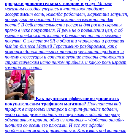
продажи дополнительных товаров и услуг
Многие
магазины сегодня уперлись в «потолок» продаж:
ассортимент есть, команда работает, маркетинг запущен,
но выручка не растет. Где искать возможности для
роста? В действительности ресурсы для роста скрыты
прямо в чеке покупателя. И речь не о повышении цен, а об
умение предложить клиенту больше ценности в момент
покупки. С экспертом SR в области управления и развития
fashion-бизнеса Марией Герасименко разбираемся, как с
помощью дополнительных товаров увеличить продажи, и
почему аксессуары и сопутствующие товары становятся
стратегическим источником прибыли, и какую роль играет
команда магазина.
Как научиться эффективно управлять
покупательским трафиком магазина?
Покупательский
трафик в торговых центрах и стрит-ритейле падает,
люди стали реже ходить за покупками в офлайн по ряду
объективных причин, одна из которых – удобство онлайн-
шопинга со всеми его плюсами. И все же офлайн
продолжает жить и развиваться. Как взять под контроль