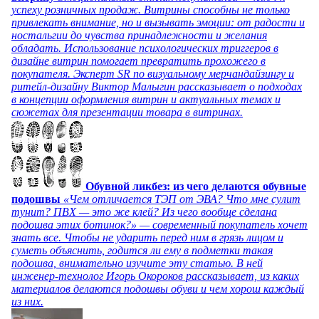
успеху розничных продаж. Витрины способны не только
привлекать внимание, но и вызывать эмоции: от радости и
ностальгии до чувства принадлежности и желания
обладать. Использование психологических триггеров в
дизайне витрин помогает превратить прохожего в
покупателя. Эксперт SR по визуальному мерчандайзингу и
ритейл-дизайну Виктор Малыгин рассказывает о подходах
в концепции оформления витрин и актуальных темах и
сюжетах для презентации товара в витринах.
Обувной ликбез: из чего делаются обувные
подошвы
«Чем отличается ТЭП от ЭВА? Что мне сулит
тунит? ПВХ — это же клей? Из чего вообще сделана
подошва этих ботинок?» — современный покупатель хочет
знать все. Чтобы не ударить перед ним в грязь лицом и
суметь объяснить, годится ли ему в подметки такая
подошва, внимательно изучите эту статью. В ней
инженер-технолог Игорь Окороков рассказывает, из каких
материалов делаются подошвы обуви и чем хорош каждый
из них.