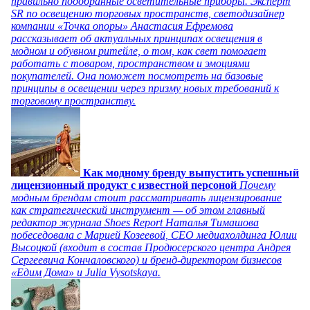
правильно подобранные осветительные приборы. Эксперт
SR по освещению торговых пространств, светодизайнер
компании «Точка опоры» Анастасия Ефремова
рассказывает об актуальных принципах освещения в
модном и обувном ритейле, о том, как свет помогает
работать с товаром, пространством и эмоциями
покупателей. Она поможет посмотреть на базовые
принципы в освещении через призму новых требований к
торговому пространству.
Как модному бренду выпустить успешный
лицензионный продукт с известной персоной
Почему
модным брендам стоит рассматривать лицензирование
как стратегический инструмент — об этом главный
редактор журнала Shoes Report Наталья Тимашова
побеседовала с Марией Козеевой, СЕО медиахолдинга Юлии
Высоцкой (входит в состав Продюсерского центра Андрея
Сергеевича Кончаловского) и бренд-директором бизнесов
«Едим Дома» и Julia Vysotskaya.