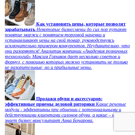
Как установить цены, которые позволят
зарабатывать
Некоторые бизнесмены до сих пор путают
понятие маржи с понятием торговой наценки и
устанавливают цены на свой товар, руководствуясь
исключительно примером конкурентов. Неудивительно, что
они разоряются! Аналитик компании «Академия розничных
технологий» Максим Горшков дает несколько советов и
формул, с помощью которых можно установить не только
не разорительные, но и прибыльные цены.
Продажи обуви и аксессуаров:
эффективные приемы деловой риторики
Какие речевые
модули - эффективны при общении с потенциальными и
действующими клиентами салонов обуви, а какие – нет,
знает бизнес-консультант Анна Бочарова.