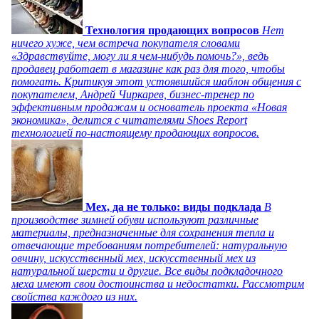
Технология продающих вопросов
Нет
ничего хуже, чем встреча покупателя словами
«Здравствуйте, могу ли я чем-нибудь помочь?», ведь
продавец работает в магазине как раз для того, чтобы
помогать. Критикуя этот устоявшийся шаблон общения с
покупателем, Андрей Чиркарев, бизнес-тренер по
эффективным продажам и основатель проекта «Новая
экономика», делится с читателями Shoes Report
технологией по-настоящему продающих вопросов.
Мех, да не только: виды подклада
В
производстве зимней обуви используют различные
материалы, предназначенные для сохранения тепла и
отвечающие требованиям потребителей: натуральную
овчину, искусственный мех, искусственный мех из
натуральной шерсти и другие. Все виды подкладочного
меха имеют свои достоинства и недостатки. Рассмотрим
свойства каждого из них.