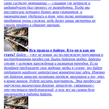
свою систему мотивации — слишком уж непрост и
индивидуален был процесс ее разработки. Тогда мы
расспросили четырех бизнес-консультантов, и
окончательно убедились в том, что тема мотивации
продавцов очень сложна, ведь даже наши эксперты не
смогли прийти к единому мнению.
Вся правда о байере. Кто он и как им
стать?
Байер – уже не новая, но по-прежнему популярная и
востребованная профессия. Быть байером модно. Байеры
стоят у истоков зарождения и развития трендов. Если
дизайнер предлагает свое видение моды в сезоне, то байер
отбирает наиболее интересные коммерческие идеи. Именно
от байеров зависит политика продаж магазинов и то, что,
в конце концов, будет носить покупатель. Эта профессия
окружена магическим флером, зачастую, связанным с
отсутствием представлений, в чем же на самом деле
заключается работа байера.