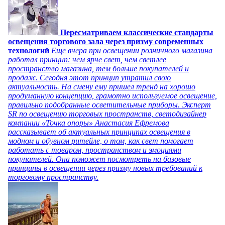
Пересматриваем классические стандарты
освещения торгового зала через призму современных
технологий
Еще вчера при освещении розничного магазина
работал принцип: чем ярче свет, чем светлее
пространство магазина, тем больше покупателей и
продаж. Сегодня этот принцип утратил свою
актуальность. На смену ему пришел тренд на хорошо
продуманную концепцию, грамотно используемое освещение,
правильно подобранные осветительные приборы. Эксперт
SR по освещению торговых пространств, светодизайнер
компании «Точка опоры» Анастасия Ефремова
рассказывает об актуальных принципах освещения в
модном и обувном ритейле, о том, как свет помогает
работать с товаром, пространством и эмоциями
покупателей. Она поможет посмотреть на базовые
принципы в освещении через призму новых требований к
торговому пространству.