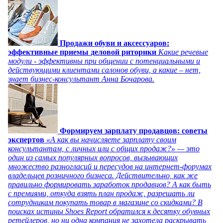
Продажи обуви и аксессуаров:
эффективные приемы деловой риторики
Какие речевые
модули - эффективны при общении с потенциальными и
действующими клиентами салонов обуви, а какие – нет,
знает бизнес-консультант Анна Бочарова.
Формируем зарплату продавцов: советы
экспертов
«А как вы начисляете зарплату своим
консультантам, с личных или с общих продаж?» — это
один из самых популярных вопросов, вызывающих
множество разногласий и пересудов на интернет-форумах
владельцев розничного бизнеса. Действительно, как же
правильно формировать заработок продавцов? А как быть
с премиями, откуда взять план продаж, разрешать ли
сотрудникам покупать товар в магазине со скидками? В
поисках истины Shoes Report обратился к десятку обувных
ретейлеров, но ни одна компания не захотела раскрывать