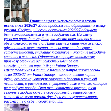
Главные цвета женской обуви сезона
осень-зима 2026/27
Мода продолжает обращаться к языку
чувств. Следующий сезон осень-зима 2026/27 обещает
быть эмоциональным и чуть задумчивым. На смену
яркости приходит глубина, на место показной роскоши -
обволакивающее тепло. Пять главных оттенков женской
обуви отражают именно эти состояния: доверие к
естественности, внимание к фактуре и желание находить
красоту в нюансах. Обратимся к профессиональному
прогнозу сезонных остромодных цветов от
международного тренд-бюро Future Snoops.
Представленная в статье часть палитры сезона осень-
зима 2026/27 от Future Snoops - эмоциональная карта
будущего сезона, которая говорит о доверии и хрупкой
честности, о равновесии, внутренней силе и тепле, которое
не требует повода. Эти пять оттенков превращают
сезонные модели обуви в своеобразный цветовой язык,
который может помочь бренду и его покупательницам
рассказать о себе и своих эмоциях.