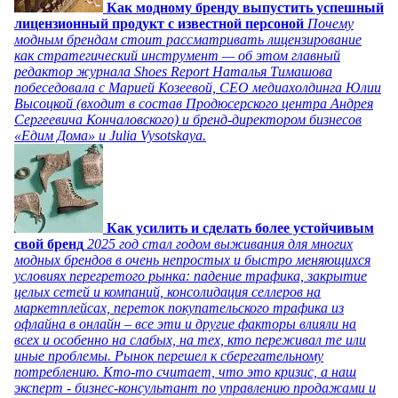
Как модному бренду выпустить успешный
лицензионный продукт с известной персоной
Почему
модным брендам стоит рассматривать лицензирование
как стратегический инструмент — об этом главный
редактор журнала Shoes Report Наталья Тимашова
побеседовала с Марией Козеевой, СЕО медиахолдинга Юлии
Высоцкой (входит в состав Продюсерского центра Андрея
Сергеевича Кончаловского) и бренд-директором бизнесов
«Едим Дома» и Julia Vysotskaya.
Как усилить и сделать более устойчивым
свой бренд
2025 год стал годом выживания для многих
модных брендов в очень непростых и быстро меняющихся
условиях перегретого рынка: падение трафика, закрытие
целых сетей и компаний, консолидация селлеров на
маркетплейсах, переток покупательского трафика из
офлайна в онлайн – все эти и другие факторы влияли на
всех и особенно на слабых, на тех, кто переживал те или
иные проблемы. Рынок перешел к сберегательному
потреблению. Кто-то считает, что это кризис, а наш
эксперт - бизнес-консультант по управлению продажами и