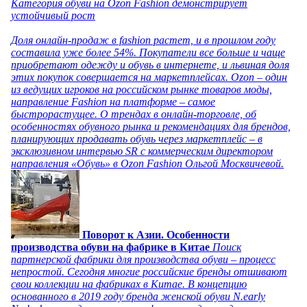
Категория обуви на Ozon Fashion демонстрирует
устойчивый рост
Доля онлайн-продаж в fashion растет, и в прошлом году
составила уже более 54%. Покупатели все больше и чаще
приобретают одежду и обувь в интернете, и львиная доля
этих покупок совершается на маркетплейсах. Ozon – один
из ведущих игроков на российском рынке товаров моды,
направление Fashion на платформе – самое
быстрорастущее. О трендах в онлайн-торговле, об
особенностях обувного рынка и рекомендациях для брендов,
планирующих продавать обувь через маркетплейс – в
эксклюзивном интервью SR с коммерческим директором
направления «Обувь» в Ozon Fashion Ольгой Москвичевой.
Поворот к Азии. Особенности
производства обуви на фабрике в Китае
Поиск
партнерской фабрики для производства обуви – процесс
непростой. Сегодня многие российские бренды отшивают
свои коллекции на фабриках в Китае. В концепцию
основанного в 2019 году бренда женской обуви N.early