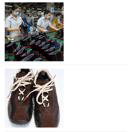
На платформе Lamoda - новый раздел и
условия продвижения локальных
дизайнерских марок
Российский маркетплейс Lamoda решил обновить
раздел для продажи продукции локальных
дизайнерских марок одежды, обуви и аксессуаров.
Бренды также получат маркетинговую…
06.08.2026
346
Объем мирового производства обуви в
2025 году практически не увеличился
В 2025 году мировое производство обуви
практически не изменилось, зафиксировав
незначительный рост на 0,1% до 24,6 млрд пар, -
данные опубликованы в аналитическом вестнике
«Всемирный ежегодник обуви 2026», Португальской
ассоциацией…