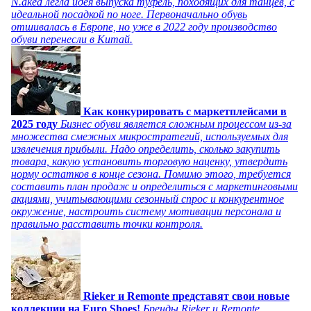
N.aked легла идея выпуска туфель, походящих для танцев, с
идеальной посадкой по ноге. Первоначально обувь
отшивалась в Европе, но уже в 2022 году производство
обуви перенесли в Китай.
Как конкурировать с маркетплейсами в
2025 году
Бизнес обуви является сложным процессом из-за
множества смежных микростратегий, используемых для
извлечения прибыли. Надо определить, сколько закупить
товара, какую установить торговую наценку, утвердить
норму остатков в конце сезона. Помимо этого, требуется
составить план продаж и определиться с маркетинговыми
акциями, учитывающими сезонный спрос и конкурентное
окружение, настроить систему мотивации персонала и
правильно расставить точки контроля.
Rieker и Remonte представят свои новые
коллекции на Euro Shoes!
Бренды Rieker и Remonte,