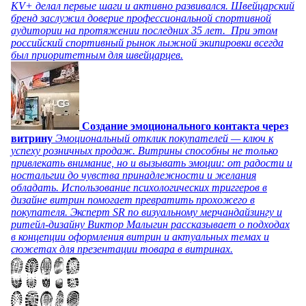
KV+ делал первые шаги и активно развивался. Швейцарский
бренд заслужил доверие профессиональной спортивной
аудитории на протяжении последних 35 лет. При этом
российский спортивный рынок лыжной экипировки всегда
был приоритетным для швейцарцев.
Создание эмоционального контакта через
витрину
Эмоциональный отклик покупателей — ключ к
успеху розничных продаж. Витрины способны не только
привлекать внимание, но и вызывать эмоции: от радости и
ностальгии до чувства принадлежности и желания
обладать. Использование психологических триггеров в
дизайне витрин помогает превратить прохожего в
покупателя. Эксперт SR по визуальному мерчандайзингу и
ритейл-дизайну Виктор Малыгин рассказывает о подходах
в концепции оформления витрин и актуальных темах и
сюжетах для презентации товара в витринах.