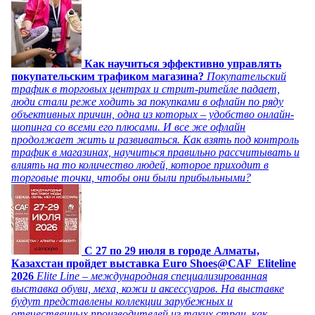
Как научиться эффективно управлять
покупательским трафиком магазина?
Покупательский
трафик в торговых центрах и стрит-ритейле падает,
люди стали реже ходить за покупками в офлайн по ряду
объективных причин, одна из которых – удобство онлайн-
шопинга со всеми его плюсами. И все же офлайн
продолжает жить и развиваться. Как взять под контроль
трафик в магазинах, научиться правильно рассчитывать и
влиять на то количество людей, которое приходит в
торговые точки, чтобы они были прибыльными?
C 27 по 29 июля в городе Алматы,
Казахстан пройдет выставка Euro Shoes@CAF_Eliteline
2026
Elite Line – международная специализированная
выставка обуви, меха, кожи и аксессуаров. На выставке
будут представлены коллекции зарубежных и
отечественных производителей из таких стран, как