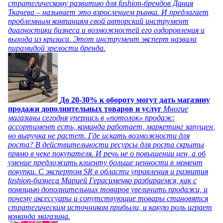
стратегическому развитию для fashion-брендов Дания
Ткачева – называет это взрослением рынка. И предлагает
проблемным компаниям свой авторский инструмент
диагностики бизнеса и возможностей его оздоровления и
выхода из кризиса. Этот инструмент эксперт назвала
пирамидой зрелости бренда.
До 20-30% к обороту могут дать магазину
продажи дополнительных товаров и услуг
Многие
магазины сегодня уперлись в «потолок» продаж:
ассортимент есть, команда работает, маркетинг запущен,
но выручка не растет. Где искать возможности для
роста? В действительности ресурсы для роста скрыты
прямо в чеке покупателя. И речь не о повышении цен, а об
умение предложить клиенту больше ценности в момент
покупки. С экспертом SR в области управления и развития
fashion-бизнеса Марией Герасименко разбираемся, как с
помощью дополнительных товаров увеличить продажи, и
почему аксессуары и сопутствующие товары становятся
стратегическим источником прибыли, и какую роль играет
команда магазина.