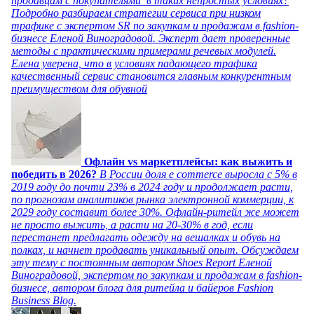
продавцам с покупателями в таких непростых условиях?
Подробно разбираем стратегии сервиса при низком
трафике с экспертом SR по закупкам и продажам в fashion-
бизнесе Еленой Виноградовой. Эксперт дает проверенные
методы с практическими примерами речевых модулей.
Елена уверена, что в условиях падающего трафика
качественный сервис становится главным конкурентным
преимуществом для обувной
Офлайн vs маркетплейсы: как выжить и
победить в 2026?
В России доля e commerce выросла с 5% в
2019 году до почти 23% в 2024 году и продолжает расти,
по прогнозам аналитиков рынка электронной коммерции, к
2029 году составит более 30%. Офлайн-ритейл же может
не просто выжить, а расти на 20-30% в год, если
перестанет предлагать одежду на вешалках и обувь на
полках, и начнет продавать уникальный опыт. Обсуждаем
эту тему с постоянным автором Shoes Report Еленой
Виноградовой, экспертом по закупкам и продажам в fashion-
бизнесе, автором блога для ритейла и байеров Fashion
Business Blog.