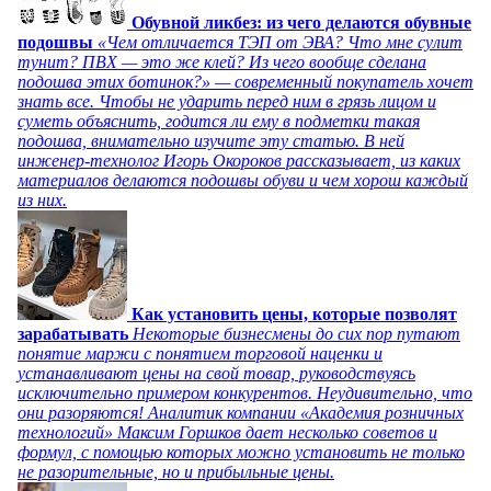
Обувной ликбез: из чего делаются обувные
подошвы
«Чем отличается ТЭП от ЭВА? Что мне сулит
тунит? ПВХ — это же клей? Из чего вообще сделана
подошва этих ботинок?» — современный покупатель хочет
знать все. Чтобы не ударить перед ним в грязь лицом и
суметь объяснить, годится ли ему в подметки такая
подошва, внимательно изучите эту статью. В ней
инженер-технолог Игорь Окороков рассказывает, из каких
материалов делаются подошвы обуви и чем хорош каждый
из них.
Как установить цены, которые позволят
зарабатывать
Некоторые бизнесмены до сих пор путают
понятие маржи с понятием торговой наценки и
устанавливают цены на свой товар, руководствуясь
исключительно примером конкурентов. Неудивительно, что
они разоряются! Аналитик компании «Академия розничных
технологий» Максим Горшков дает несколько советов и
формул, с помощью которых можно установить не только
не разорительные, но и прибыльные цены.